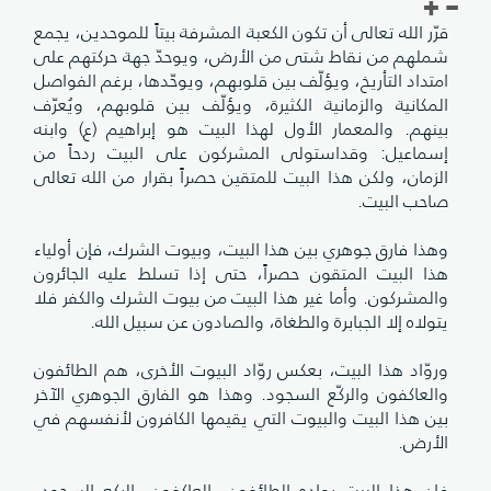
قرّر الله تعالى أن تكون الكعبة المشرفة بيتاً للموحدين، يجمع
شملهم من نقاط شتى من الأرض، ويوحدّ جهة حركتهم على
امتداد التأريخ، ويؤلّف بين قلوبهم، ويوحّدها، برغم الفواصل
المكانية والزمانية الكثيرة، ويؤلّف بين قلوبهم، ويُعرّف
بينهم. والمعمار الأول لهذا البيت هو إبراهيم (ع) وابنه
إسماعيل: وقداستولى المشركون على البيت ردحاً من
الزمان، ولكن هذا البيت للمتقين حصراً بقرار من الله تعالى
صاحب البيت.
وهذا فارق جوهري بين هذا البيت، وبيوت الشرك، فإن أولياء
هذا البيت المتقون حصراً، حتى إذا تسلط عليه الجائرون
والمشركون. وأما غير هذا البيت من بيوت الشرك والكفر فلا
يتولاه إلا الجبابرة والطغاة، والصادون عن سبيل الله.
وروّاد هذا البيت، بعكس روّاد البيوت الأخرى، هم الطائفون
والعاكفون والركّع السجود. وهذا هو الفارق الجوهري الآخر
بين هذا البيت والبيوت التي يقيمها الكافرون لأنفسهم في
الأرض.
فإن هذا البيت رواده الطائفون، العاكفون، الركع السجود،