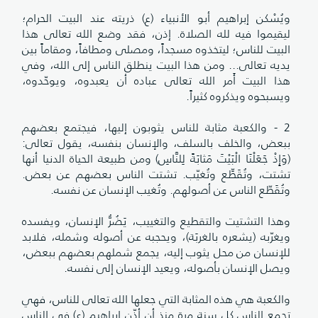
ويُسْكن إبراهيم أبو الأنبياء (ع) ذريته عند البيت الحرام؛
ليقيموا فيه لله الصلاة. إذن، فقد وضع الله تعالى هذا
البيت للناس؛ ليتخذوه مسجداً، ومصلى ومطافاً، ومقاماً بين
يديه تعالى... ومن هذا البيت ينطلق الناس إلى الله، وفي
هذا البيت أَمر الله تعالى عباده أن يعبدوه، ويوحّدوه،
ويسبحوه ويذكروه كثيراً.
2 - والكعبة مثابة للناس يثوبون إليها، فيجتمع بعضهم
ببعض، والخلف بالسلف، والإنسان بنفسه، يقول تعالى:
(وَإِذْ جَعَلْنَا الْبَيْتَ مَثابَةً لِلنَّاسِ) ومن طبيعة الحياة الدنيا أنها
تشتت، وتُقَطِّع وتُغيّب. تشتت الناس بعضهم عن بعض.
وتُقَطّع الناس عن أصولهم. وتُغيب الإنسان عن نفسه.
وهذا التشتيت والتقطيع والتغييب، يَضُرُّ الإنسان، ويفسده
ويغرّبه (يشعره بالغربَة)، ويحجبه عن أصوله وشمله، فلابد
للإنسان من محل يثوب إليه، يجمع شملهم بعضهم ببعض،
ويصل الإنسان بأصوله، ويعيد الإنسان إلى نفسه.
والكعبة هي هذه المثابة التي جعلها الله تعالى للناس، فهي
تجمع الناس كل سنة مرة منذ أن أذّن إبراهيم (ع) في الناس