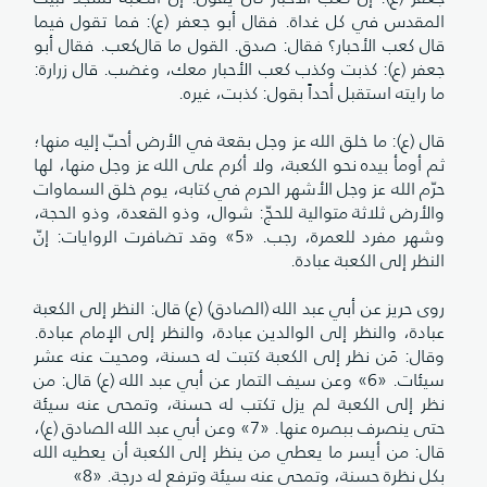
المقدس في كل غداة. فقال أبو جعفر (ع): فما تقول فيما
قال كعب الأحبار؟ فقال: صدق. القول ما قال‌كعب. فقال أبو
جعفر (ع): كذبت وكذب كعب الأحبار معك، وغضب. قال زرارة:
ما رايته استقبل أحداً بقول: كذبت، غيره.
قال (ع): ما خلق الله عز وجل بقعة في الأرض أحبّ إليه منها؛
ثم أومأ بيده نحو الكعبة، ولا أكرم على الله عز وجل منها، لها
حرّم الله عز وجل الأشهر الحرم في كتابه، يوم خلق السماوات
والأرض ثلاثة متوالية للحجّ: شوال، وذو القعدة، وذو الحجة،
وشهر مفرد للعمرة، رجب. «5» وقد تضافرت الروايات: إنّ
النظر إلى الكعبة عبادة.
روى حريز عن أبي عبد الله (الصادق) (ع) قال: النظر إلى الكعبة
عبادة، والنظر إلى الوالدين عبادة، والنظر إلى الإمام عبادة.
وقال: مَن نظر إلى الكعبة كتبت له حسنة، ومحيت عنه عشر
سيئات. «6» وعن سيف التمار عن أبي عبد الله (ع) قال: من
نظر إلى الكعبة لم يزل تكتب له حسنة، وتمحى عنه سيئة
حتى ينصرف ببصره عنها. «7» وعن أبي عبد الله الصادق (ع)،
قال: من أيسر ما يعطي من ينظر إلى الكعبة أن يعطيه الله
بكل نظرة حسنة، وتمحى عنه سيئة وترفع له درجة. «8»