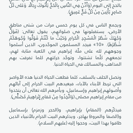
بالحج إلى اليوم (وَأَذِّنْ فِي النَّاسِ بِالْحَجِّ يَأْتُوكَ رِجالًا وَعَلى كُلِّ
ضامِرٍ يَأْتِينَ مِنْ كُلِّ فَجٍّ عَمِيقٍ).
ويجمع الناس في كل يوم خمس مرات من شتى مناطق
الأرض، يستقبلونها في صلواتهم، يقول تعالى: (فَوَلِّ
وَجْهَكَ شَطْرَ الْمَسْجِدِ الْحَرامِ وَحَيْثُ ما كُنْتُمْ فَوَلُّوا وُجُوهَكُمْ
شَطْرَهُ). «10» فيجد المسلمون الموحّدون، الذين أسلموا
وجوههم لله على ملّة إبراهيم في الكعبة مثابة لهم،
تجمعهم كلّما تشتتوا، وتوحّد حركتهم كلما تفرقت بهم
المذاهب والمسالك في الحياة الدنيا.
وتصل الخلف بالسلف، كلما قطعت الحياة الدنيا هذه الأواصر
التي تربط الأبناء بالآباء، فيعيدهم البيت الحرام إلى آبائهم
وأصولهم إبراهيم وإسماعيل، ويأمرهم الله تعالى أن يتخذوا
من مقام إبراهيم مصلى (وَاتَّخِذُوا مِنْ مَقامِ إِبْراهِيمَ مُصَلًّى).
فيذكّرهم (المقام) بإبراهيم، و(الحجر وزمزم) بإسماعيل
و(الصفا والمروة) بهاجر، ويذكرهم البيت الحرام بالأنبياء الذين
طافوا بهذا البيت، وحجوا إليه (عليهم السلام).