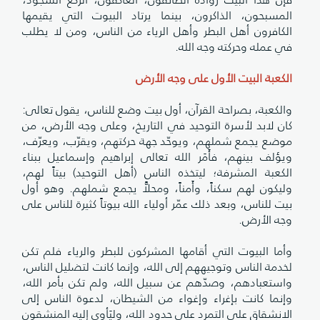
المسبحون، الذاكرون، بينما يرتاد البيوت التي يقيمها
الكافرون أهل البطر وأهل الرياء من الناس، ومن لا يطلب
في عمله وحركته وجه الله.
الكعبة البيت الأول على وجه الأرض
والكعبة، بصراحة القرآن، أول بيت وضع للناس، يقول تعالى:
كان لابد لأسرة التوحيد في التاريخ، وعلى وجه الأرض، من
موضع يجمع شملهم، ويوحّد جهة حركتهم، ويقرّب، ويعرّف،
ويؤلف بينهم، فأَمَر الله تعالى إبراهيم وإسماعيل ببناء
الكعبة المشرفة؛ ليتخذه الناس (أهل التوحيد) بيتاً لهم،
وليكون لهم سكناً، وأَمناً، ومحلاًّ يجمع شملهم. وهو أول
بيت للناس، وبعد ذلك عمّر أولياء الله بيوتاً كثيرة للناس على
وجه الأرض.
وأما البيوت التي أقامها المشركون للبطر والرياء فلم تكن
لخدمة الناس وتوجيههم إلى الله، وإنما كانت لتضليل الناس،
واستعبادهم، وصدّهم عن سبيل الله، ولم تكن بأمر الله،
وإنما كانت بإغراء وإغواء من الشيطان، لدعوة الناس إلى
الانشقاق على التمرد على حدود الله، وليَأوي إليه المنشقون