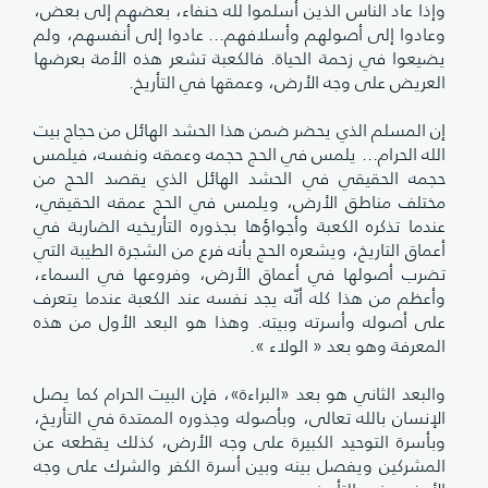
وإذا عاد الناس الذين أسلموا لله حنفاء، بعضهم إلى بعض،
وعادوا إلى أصولهم وأسلافهم... عادوا إلى أنفسهم، ولم
يضيعوا في زحمة الحياة. فالكعبة تشعر هذه الأمة بعرضها
العريض على وجه الأرض، وعمقها في التأريخ.
إن المسلم الذي يحضر ضمن هذا الحشد الهائل من حجاج بيت
الله الحرام... يلمس في الحج حجمه وعمقه ونفسه، فيلمس
حجمه الحقيقي في الحشد الهائل الذي يقصد الحج من
مختلف مناطق الأرض، ويلمس في الحج عمقه الحقيقي،
عندما تذكره الكعبة وأجواؤها بجذوره التأريخيه الضاربة في
أعماق التاريخ، ويشعره الحج بأنه فرع من الشجرة الطيبة التي
تضرب أصولها في أعماق الأرض، وفروعها في السماء،
وأعظم من هذا كله أنّه يجد نفسه عند الكعبة عندما يتعرف
على أصوله وأسرته وبيته. وهذا هو البعد الأول من هذه
المعرفة وهو بعد « الولاء ».
والبعد الثاني هو بعد «البراءة»، فإن البيت الحرام كما يصل
الإنسان بالله تعالى، وبأصوله وجذوره الممتدة في التأريخ،
وبأسرة التوحيد الكبيرة على وجه الأرض، كذلك يقطعه عن
المشركين ويفصل بينه وبين أسرة الكفر والشرك على وجه