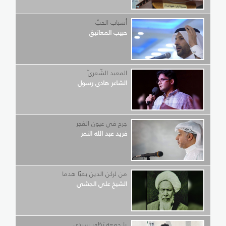
أسباب الحبّ
حبيب المعاتيق
المعبد الشّعريّ
الشاعر هادي رسول
جرح في عيون الفجر
فريد عبد الله النمر
من لركن الدين بغيًا هدما
الشيخ علي الجشي
يا جمعه تظهر سيدي