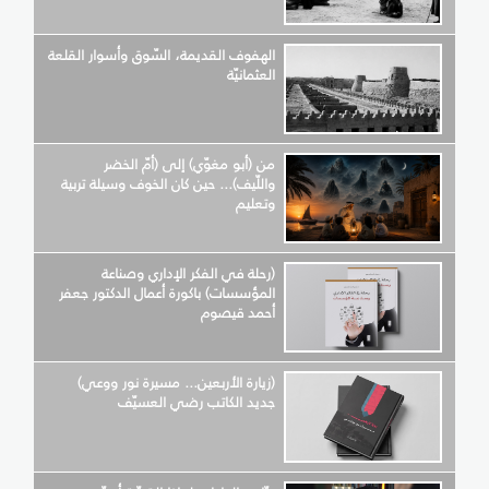
الهفوف القديمة، السّوق وأسوار القلعة
العثمانيّة
من (أبو مغوّي) إلى (أمّ الخضر
واللّيف)... حين كان الخوف وسيلة تربية
وتعليم
(رحلة في الفكر الإداري وصناعة
المؤسسات) باكورة أعمال الدكتور جعفر
أحمد قيصوم
(زيارة الأربعين... مسيرة نور ووعي)
جديد الكاتب رضي العسيّف