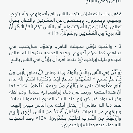
الأرض وفي التأريخ.
ففي رحاب الكعبة إذن يثوب الناس إلى أصولهم، وأسرتهم،
وبيتهم، ويتميزون، وينفصلون عن المشركين والكفار. يقول
تعالى: (وَأَذانٌ مِنَ اللَّهِ وَرَسُولِهِ إِلَى النَّاسِ يَوْمَ الْحَجِّ الْأَكْبَرِ أَنَّ
اللَّهَ بَرِيءٌ مِنَ الْمُشْرِكِينَ وَرَسُولُهُ). «11»
3 - والكعبة تؤمّن معيشة الناس، وتقوّم معايشهم في
دنياهم، كما تُقوّم آخرتهم. وهذه الحقيقة يذكرها الله تعالى
لعبده وخليله إبراهيم (ع) عندما أمره أن يؤذِّن في الناس بالحج.
(وَأَذِّنْ فِي النَّاسِ بِالْحَجِّ يَأْتُوكَ رِجالًا وَعَلى كُلِّ ضامِرٍ يَأْتِينَ مِنْ
كُلِّ فَجٍّ عَمِيقٍ * لِيَشْهَدُوا مَنافِعَ لَهُمْ وَيَذْكُرُوا اسْمَ اللَّهِ فِي
أَيَّامٍ مَعْلُوماتٍ عَلى ما رَزَقَهُمْ مِنْ بَهِيمَةِ الْأَنْعامِ). «12» كما
أنّ هذه القضية وردت في دعاء إبراهيم (ع)، عندما أودع أهله
وذريته بوادٍ غير ذي زرع عند البيت المحرم ليقيموا الصلاة.
فقد دعا الله تعالى أن يجعل أفئدة من الناس تهوي إليهم،
ويرزقهم من الثمرات. (فَاجْعَلْ أَفْئِدَةً مِنَ النَّاسِ تَهْوِي إِلَيْهِمْ
وَارْزُقْهُمْ مِنَ الثَّمَراتِ لَعَلَّهُمْ يَشْكُرُونَ). «13» وقد استجاب
الله دعاء عبده وخليله إبراهيم (ع ).