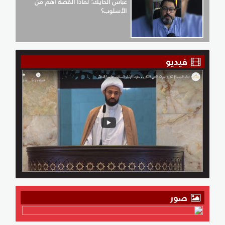
عبّاس الحايك: لماذا القصّة أهمّ من
الأسلوب؟
فيديو
صور