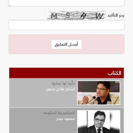
رمز التأكيد
الكتاب
نكِّروا لها عرشها
الشاعر هادي رسول
الميتافيزيقا المثلومة
محمود حيدر