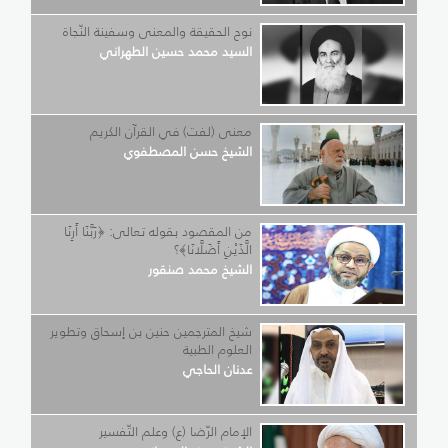
نوح الحقيقة والمعنى وسفينة النّجاة
السيد محمد حسين الطهراني
معنى (لفت) في القرآن الكريم
الشيخ حسن المصطفوي
من المقصود بقوله تعالى: ﴿رَبَّنَا أَرِنَا
الَّذَيْنِ أَضَلَّانَا﴾؟
الشيخ محمد صنقور
شيخ المترجمين حنين بن إسحاق وتطوير
العلوم الطبية
عدنان الحاجي
الإمام الرّضا (ع) وعلم التّفسير