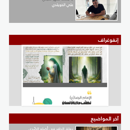
علي الخويلدي
إنفوغراف
آخر المواضيع
يعلق الحافر في أضلع الصّدى