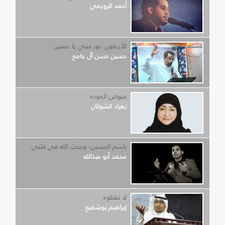
أحمد الرويعي
الأربعون: نور عيني يا حسين
حسين حسن آل جامع
فيوض العودة
زهراء الشوكان
باسم الحسين؛ وجدت الله في قلبي
محمد أبو عبدالله
لا تقتلوه
إبراهيم بوشفيع