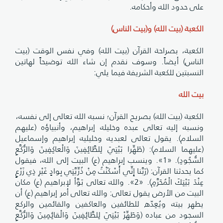
على حدود الله وأحكامه.
الكعبة (بيت الله) و(بيت الناس)
الكعبة، بصراحة القرآن (بيت الله) وفي نفس الوقت (بيت
الناس) أيضاً. وسوف نقدم إن شاء الله توضيحاً لهاتين
النسبتين للكعبة الشريفة فيما يلي:
بيت الله
الكعبة (بيت الله) بصريح القرآن؛ نسبه الله تعالى إلى نفسه،
ونسبه إليه تعالى عبده وخليله إبراهيم، وأنبياؤه (عليهم
السلام). يقول تعالى لعبديه وخليليه إبراهيم وإسماعيل
(عليهما السلام): (طَهِّرا بَيْتِيَ لِلطَّائِفِينَ وَالْعاكِفِينَ وَالرُّكَّعِ
السُّجُودِ). «1». وينسب إبراهيم (ع) البيت إلى الله، فيقول
كما يحدثنا القرآن: (رَبَّنا إِنِّي أَسْكَنْتُ مِنْ ذُرِّيَّتِي بِوادٍ غَيْرِ ذِي زَرْعٍ
عِنْدَ بَيْتِكَ الْمُحَرَّمِ). «2». والله تعالى بَوَّأ لإبراهيم (ع) مكان
البيت من الأرض يقول تعالى: والله تعالى أمر إبراهيم (ع) أن
يطهر بيته ويُعِدّه للطائفين والعاكفين والقائمين والركع
السجود من عباده (وَطَهِّرْ بَيْتِيَ لِلطَّائِفِينَ وَالْقائِمِينَ وَالرُّكَّعِ