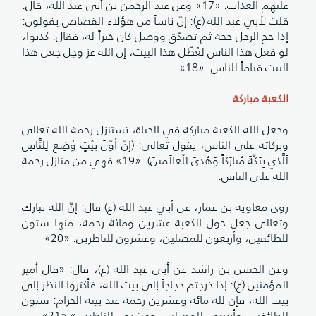
عليهم العذاب. «17» وعن عبد الرحمن بن أبي عبد الله، قال:
قلت لأبي عبد الله (ع): إنّ ناساً من هؤلاء القصاص يقولون:
إذا حج الرجل حجة ثم تصدّق ووصل كان خيراً له، فقال: كذبوا،
لو فعل هذا الناس لعُطِّل هذا البيت، إن الله عز وجل جعل هذا
البيت قياماً للناس. «18»
الكعبة مباركة
وجعل الله الكعبة مباركة في الحياة، تستنزل رحمة الله تعالى
وبركاته على الناس، يقول تعالى: (إِنَّ أَوَّلَ بَيْتٍ وُضِعَ لِلنَّاسِ
لَلَّذِي بِبَكَّةَ مُبارَكاً وَهُدىً لِلْعالَمِينَ). «19» فهي من منازل رحمة
الله على الناس.
روى معاوية بن عمار، عن أبي عبد الله (ع) قال: إنّ الله تبارك
وتعالى جعل حول الكعبة عشرين ومائة رحمة، منها ستون
للطائفين، وأربعون للمصلين، وعشرون للناظرين. «20»
وعن الحسن بن راشد عن أبي عبد الله (ع)، قال: «قال أمير
المؤمنين (ع): إذا خرجتم حجاجاً إلى بيت الله، فأكثروا النظر إلى
بيت الله، فإن لله مائة وعشرين رحمة عند بيته الحرام: ستون
للطائفين، وأربعون للمصلين، وعشرون للناظرين» «21».