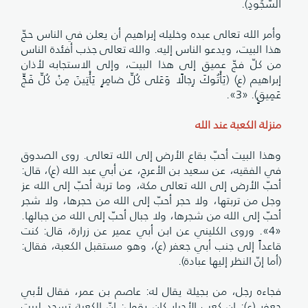
السُّجُودِ).
وأمر الله تعالى عبده وخليله إبراهيم أن يعلن في الناس حجّ
هذا البيت، ويدعو الناس إليه. والله تعالى جذب أفئدة الناس
من كلّ فجّ عميق إلى هذا البيت، وإلى الاستجابه لأذان
إبراهيم (ع) (يَأْتُوكَ رِجالًا وَعَلى كُلِّ ضامِرٍ يَأْتِينَ مِنْ كُلِّ فَجٍّ
عَمِيقٍ). «3».
منزلة الكعبة عند الله
وهذا البيت أحبّ بقاع الأرض إلى الله تعالى. روى الصدوق
في الفقيه، عن سعيد بن الأعرج، عن أبي عبد الله (ع)، قال:
أحبّ الأرض إلى الله تعالى مكة، وما تربة أحبّ إلى الله عز
وجل من تربتها، ولا حجر أحبّ إلى الله من حجرها، ولا شجر
أحبّ إلى الله من شجرها، ولا جبال أحبّ إلى الله من جبالها.
«4». وروى الكليني عن ابن أبي عمير عن زرارة، قال: كنت
قاعداً إلى جنب أبي جعفر (ع)، وهو مستقبل الكعبة، فقال:
(أما إنّ النظر إليها عبادة).
فجاءه رجل، من بجيلة يقال له: عاصم بن عمر، فقال لأبي
جعفر (ع): إن كعب الأحبار كان يقول: إنّ الكعبة تسجد لبيت