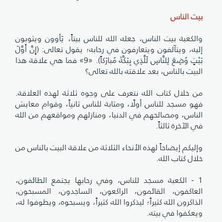
بيت الناس
والكعبة بيت الناس، جعله الله للناس بيتاً، يَأوون ويثوبون
إليه، ويتآلفون ويتعارفون في رحابه؛ يقول تعالى: (إِنَّ أَوَّلَ
بَيْتٍ وُضِعَ لِلنَّاسِ لَلَّذِي بِبَكَّةَ مُبارَكاً). «9» فما هي علاقة هذا
البيت بالناس، بعد علاقته بالله تعالى؟
من خلال كتاب الله نتعرف على وجوه ثلاثة لهذه العلاقة.
فهو مسجد للناس أولًا، ومثابة للناس ثانياً، وقوام معايش
الناس، ومصالحهم في الدنيا، ومنازلهم ومواقعهم من الله
في الآخرة ثالثاً.
وإليكم إيضاحاً لهذه الأنحاء الثلاثة من علاقة البيت بالناس من
خلال كتاب ‌الله.
1 - الكعبة مسجد للناس، وفي رحابها يجتمع الطائفون،
العاكفون، القائمون، الراكعون، الساجدون، المسبحون،
الذاكرون الله كثيراً؛ ليذكروا الله كثيراً، ويسبحوه، ويطوفوا له،
ويعكفوا في بيته.