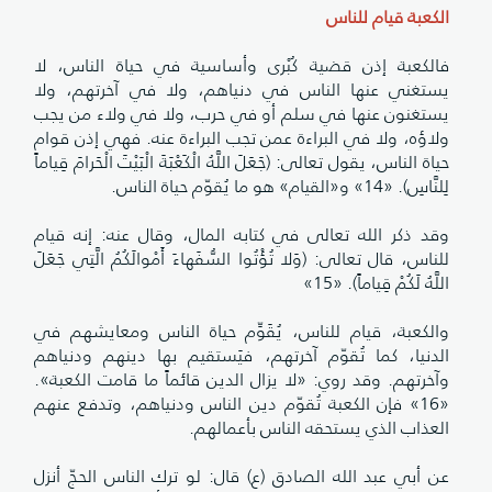
الكعبة قيام للناس
فالكعبة إذن قضية كُبْرى وأساسية في حياة الناس، لا
يستغني عنها الناس في دنياهم، ولا في آخرتهم، ولا
يستغنون عنها في سلم أو في حرب، ولا في ولاء من يجب
ولاؤه، ولا في البراءة عمن تجب البراءة عنه. فهي إذن قوام
حياة الناس، يقول تعالى: (جَعَلَ اللَّهُ الْكَعْبَةَ الْبَيْتَ الْحَرامَ قِياماً
لِلنَّاسِ). «14» و«القيام» هو ما يُقوّم حياة الناس.
وقد ذكر الله تعالى في كتابه المال، وقال عنه: إنه قيام
للناس، قال تعالى: (وَلا تُؤْتُوا السُّفَهاءَ أَمْوالَكُمُ الَّتِي جَعَلَ
اللَّهُ لَكُمْ قِياماً). «15»
والكعبة، قيام للناس، يُقَوِّم حياة الناس ومعايشهم في
الدنيا، كما تُقوّم آخرتهم، فيَستقيم بها دينهم ودنياهم
وآخرتهم. وقد روي: «لا يزال الدين قائماً ما قامت الكعبة».
«16» فإن الكعبة تُقوّم دين الناس ودنياهم، وتدفع عنهم
العذاب الذي يستحقه الناس بأعمالهم.
عن أبي عبد الله الصادق (ع) قال: لو ترك الناس الحجّ أنزل