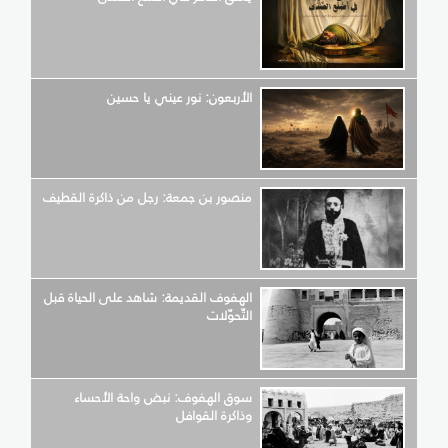
الأربعون: نور عيني يا حسين
منصور بن جمعة: رجل من ذاكرة القطيف
الهفوف القديمة: شاهد على الحياة قبل
التّحوّلات
سوق الهفوف: نبض واحة الأحساء
وذاكرة القوافل