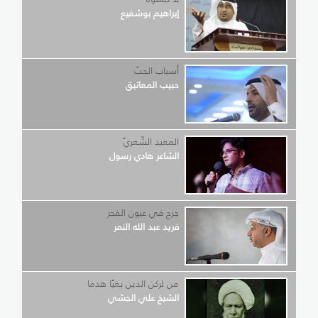
إبراهيم بوشفيع
أسباب الحبّ
حبيب المعاتيق
المعبد الشّعريّ
الشاعر هادي رسول
جرح في عيون الفجر
فريد عبد الله النمر
من لركن الدين بغيًا هدما
الشيخ علي الجشي