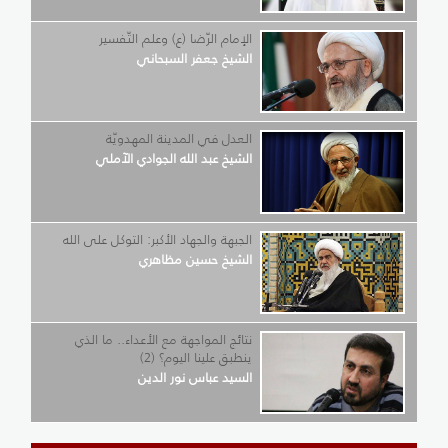
الإمام الرّضا (ع) وعلم التّفسير
الشيخ جعفر السبحاني
العدل في المدينة المهدويّة
الشيخ عبد الله الجوادي الآملي
الجبهة والجهاد الأكبر: التوكل على الله
الشيخ حسين مظاهري
نتائج المواجهة مع الأعداء.. ما الذي
ينطبق علينا اليوم؟ (2)
السيد عباس نور الدين