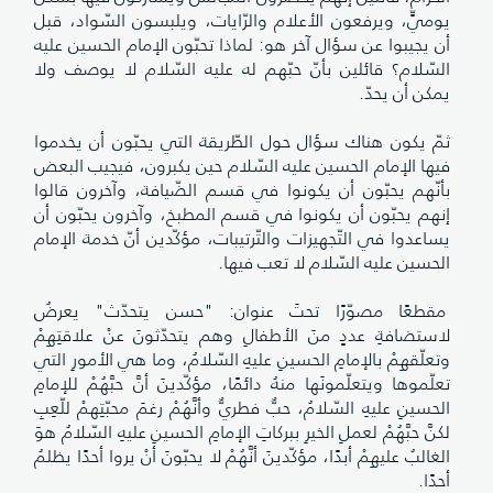
يوميٍّ، ويرفعون الأعلام والرّايات، ويلبسون السّواد، قبل
أن يجيبوا عن سؤال آخر هو: لماذا تحبّون الإمام الحسين عليه
السّلام؟ قائلين بأنّ حبّهم له عليه السّلام لا يوصف ولا
يمكن أن يحدّ.
ثمّ يكون هناك سؤال حول الطّريقة التي يحبّون أن يخدموا
فيها الإمام الحسين عليه السّلام حين يكبرون، فيجيب البعض
بأنّهم يحبّون أن يكونوا في قسم الضّيافة، وآخرون قالوا
إنهم يحبّون أن يكونوا في قسم المطبخ، وآخرون يحبّون أن
يساعدوا في التّجهيزات والتّرتيبات، مؤكّدين أنّ خدمة الإمام
الحسين عليه السّلام لا تعب فيها.
مقطعًا مصوّرًا تحتَ عنوان: "حسن يتحدّث" يعرضُ
لاستضافةِ عددٍ منَ الأطفالِ وهم يتحدّثونَ عنْ علاقتِهِمْ
وتعلّقهِمْ بالإمامِ الحسينِ عليهِ السّلامُ، وما هي الأمورِ التي
تعلّموها ويتعلّمونَها منهُ دائمًا، مؤكّدينَ أنَّ حبَّهُمْ للإمامِ
الحسينِ عليهِ السّلامُ، حبٌّ فطريٌّ وأنَّهُمْ رغمَ محبّتِهمْ للّعِبِ
لكنَّ حبَّهُمْ لعملِ الخيرِ ببركاتِ الإمامِ الحسينِ عليهِ السّلامُ هوَ
الغالبُ عليهِمْ أبدًا، مؤكّدينَ أنَّهُمْ لا يحبّونَ أنْ يروا أحدًا يظلمُ
أحدًا.