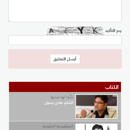
رمز التأكيد
الكتاب
نكِّروا لها عرشها
الشاعر هادي رسول
الميتافيزيقا المثلومة