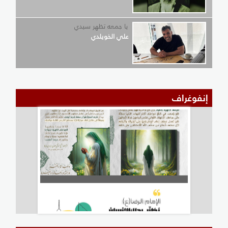
يا جمعه تظهر سيدي
علي الخويلدي
إنفوغراف