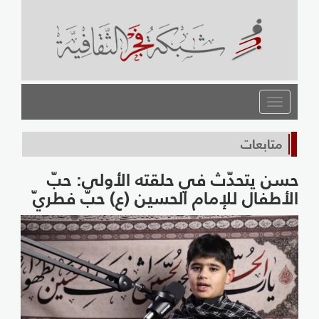
القائمة
متابعات
حسن يتحدّث في حلقته الأولى: حبّ
الأطفال للإمام الحسين (ع) حبّ فطريّ