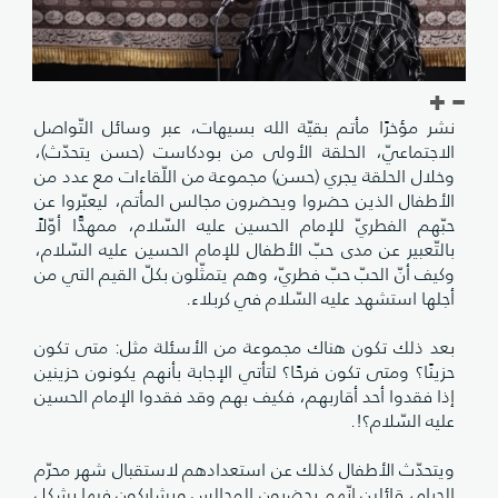
نشر مؤخرًا مأتم بقيّة الله بسيهات، عبر وسائل التّواصل
الاجتماعيّ، الحلقة الأولى من بودكاست (حسن يتحدّث)،
وخلال الحلقة يجري (حسن) مجموعة من اللّقاءات مع عدد من
الأطفال الذين حضروا ويحضرون مجالس المأتم، ليعبّروا عن
حبّهم الفطريّ للإمام الحسين عليه السّلام، ممهدًّا أوّلاً
بالتّعبير عن مدى حبّ الأطفال للإمام الحسين عليه السّلام،
وكيف أنّ الحبّ حبّ فطريّ، وهم يتمثّلون بكلّ القيم التي من
أجلها استشهد عليه السّلام في كربلاء.
بعد ذلك تكون هناك مجموعة من الأسئلة مثل: متى تكون
حزينًا؟ ومتى تكون فرحًا؟ لتأتي الإجابة بأنهم يكونون حزينين
إذا فقدوا أحد أقاربهم، فكيف بهم وقد فقدوا الإمام الحسين
عليه السّلام؟!.
ويتحدّث الأطفال كذلك عن استعدادهم لاستقبال شهر محرّم
الحرام، قائلين إنّهم يحضرون المجالس ويشاركون فيها بشكل