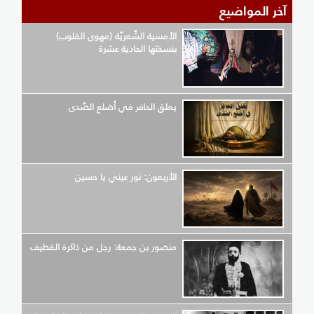
آخر المواضيع
الأمسية الشّعريّة (مهوى القلوب)
بنسختها الحادية عشرة
يعلق الحافر في أضلع الصّدى
الأربعون: نور عيني يا حسين
منصور بن جمعة: رجل من ذاكرة القطيف