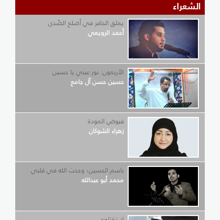
الشعراء
يعلق الحافر في أضلع الصّدى
أحمد الرويعي
الأربعون: نور عيني يا حسين
حسين حسن آل جامع
فيوض العودة
زهراء الشوكان
باسم الحسين؛ وجدت الله في قلبي
محمد أبو عبدالله
لا تقتلوه