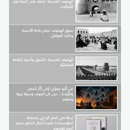
الهفوف القديمة: شاهد على الحياة قبل
التّحوّلات
سوق الهفوف: نبض واحة الأحساء
وذاكرة القوافل
الهفوف القديمة، السّوق وأسوار القلعة
العثمانيّة
من (أبو مغوّي) إلى (أمّ الخضر
واللّيف)... حين كان الخوف وسيلة تربية
وتعليم
(رحلة في الفكر الإداري وصناعة
المؤسسات) باكورة أعمال الدكتور جعفر
أحمد قيصوم