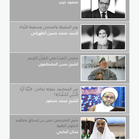
محمود حيدر
نوح الحقيقة والمعنى وسفينة النّجاة
السيد محمد حسين الطهراني
معنى (لفت) في القرآن الكريم
الشيخ حسن المصطفوي
من المقصود بقوله تعالى: ﴿رَبَّنَا أَرِنَا
الَّذَيْنِ أَضَلَّانَا﴾؟
الشيخ محمد صنقور
شيخ المترجمين حنين بن إسحاق وتطوير
العلوم الطبية
عدنان الحاجي