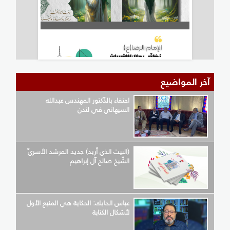
آخر المواضيع
احتفاء بالدّكتور المهندس عبدالله
السيهاتي في لندن
(البيت الذي أريد) جديد المرشد الأسريّ
الشّيخ صالح آل إبراهيم
عباس الحايك: الحكاية هي المنبع الأول
لأشكال الكتابة