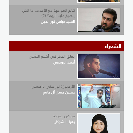
نتائج المواجهة مع الأعداء.. ما الذي
ينطبق علينا اليوم؟ (2)
السيد عباس نور الدين
الشعراء
يعلق الحافر في أضلع الصّدى
أحمد الرويعي
الأربعون: نور عيني يا حسين
حسين حسن آل جامع
فيوض العودة
زهراء الشوكان