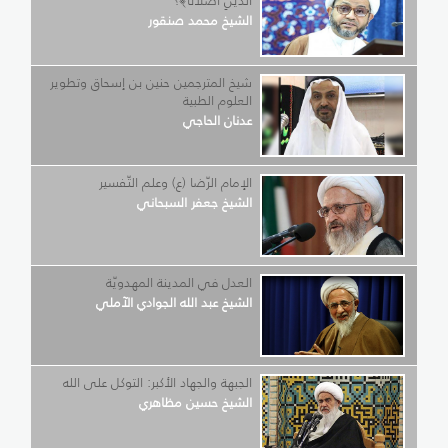
الَّذَيْنِ أَضَلَّانَا﴾؟
الشيخ محمد صنقور
شيخ المترجمين حنين بن إسحاق وتطوير
العلوم الطبية
عدنان الحاجي
الإمام الرّضا (ع) وعلم التّفسير
الشيخ جعفر السبحاني
العدل في المدينة المهدويّة
الشيخ عبد الله الجوادي الآملي
الجبهة والجهاد الأكبر: التوكل على الله
الشيخ حسين مظاهري