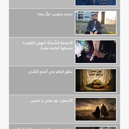
محمد سليس: فكّر بعد!
الأمسية الشّعريّة (مهوى القلوب)
بنسختها الحادية عشرة
يعلق الحافر في أضلع الصّدى
الأربعون: نور عيني يا حسين