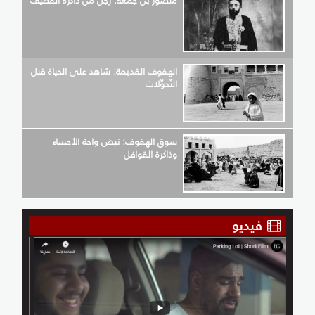
منصور بن جمعة: رجل من ذاكرة القطيف
الهفوف القديمة: شاهد على الحياة قبل
التّحوّلات
سوق الهفوف: نبض واحة الأحساء
وذاكرة القوافل
فيديو