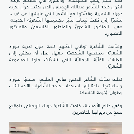
هما: (حلم يلعب الغميضة)، و(أسورة في معصم نازك)،
لتكون كلمة للشّاعر عبدالله الهميلي الذي تحدّث حول تجربة
حوراء الشعرية وقصّتها مع الشّعر التي عايشها عن قرب،
مشيرًا إلى ثلاث ثيمات تميّز مجموعتها الشّعريّة الجديدة،
هي: المنظور الشّعريّ والمنظور الفلسفيّ والمنظور
العصبي.
وقدّمت الشّاعرة تهاني الصّبيح كلمة حول تجربة حوراء
الشّعريّة وعلاقتها الشّخصيّة معها، قبل أن تتطرّق إلى
العتبات الفنّيّة الجماليّة التي تشكّلت منها المجموعة
الشّعريّة.
كذلك تحدّث الشّاعر الدكتور هاني الملحم، محتفيًا بحوراء
وشاعريّتها، داعيًا إلى استحداث خيمة للشّاعرات الأحسائيّات
بعنوان: (خيمة الخنساء).
وفي ختام الأمسية، قامت الشّاعرة حوراء الهميلي بتوقيع
نسخ من ديوانها للحاضرين.