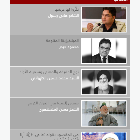
نكِّروا لها عرشها
الشاعر هادي رسول
الميتافيزيقا المثلومة
محمود حيدر
نوح الحقيقة والمعنى وسفينة النّجاة
السيد محمد حسين الطهراني
معنى (لفت) في القرآن الكريم
الشيخ حسن المصطفوي
من المقصود بقوله تعالى: ﴿رَبَّنَا أَرِنَا