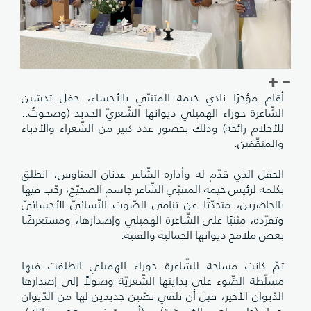
أقام مؤخرًا نادي خيمة المتنبّي بالأحساء، حفل تدشين
الشّاعرة حوراء الهميلي ديوانها الشّعريّ الجديد (وصحوتُ..
للأحلام رائحة) وذلك بحضور عدد كبير من الشّعراء والأدباء
والمثقّفين.
الحفل الذي قدّم له وأداره الشّاعر عدنان المناوس، انطلق
بكلمة لرئيس خيمة المتنبّي الشّاعر جاسم الصحيّح، رحّب فيها
بالحاضرين، متحدّثًا عن تنامي الصّوت النّسائيّ الأحسائيّ
وتفرّده، مثنيًا على الشّاعرة الهميلي وإصدارها، ومستعرضًا
بعض ملامح ديوانها الجمالية والفنية.
ثمّ كانت مساحة للشّاعرة حوراء الهميلي انطلقت فيها
مسلّطة الضّوء على بدايتها الشّعريّة وصولاً إلى إصدارها
الدّيوان الأخير، قبل أن تلقي نصّين جديدين لها من الدّيوان