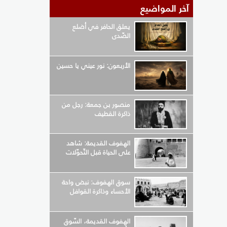
آخر المواضيع
يعلق الحافر في أضلع
الصّدى
الأربعون: نور عيني يا حسين
منصور بن جمعة: رجل من
ذاكرة القطيف
الهفوف القديمة: شاهد
على الحياة قبل التّحوّلات
سوق الهفوف: نبض واحة
الأحساء وذاكرة القوافل
الهفوف القديمة، السّوق