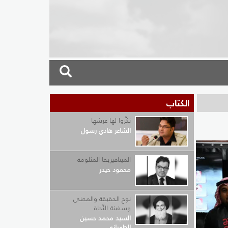
الكتاب
نكِّروا لها عرشها
الشاعر هادي رسول
الميتافيزيقا المثلومة
محمود حيدر
نوح الحقيقة والمعنى
وسفينة النّجاة
السيد محمد حسين
الطهراني