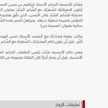
وقدّم للأمسية الشاعر الأستاذ إبراهيم بن حسن الحسي
لتكون الافتتاحيّة الشّعريّة مع الشّاعر السّيّد مجتب
مشاركة للشّاعر السّيّد علي الحسن، الذي حلّق بقصيدة 
المؤمن قصيدة شعبيّة بديعة، ويرتقيَ المنبر بعده الشّاع
ساحرة بعنوان: (مسبحة حزن).
وكانت وقفة إنشاديّة مع المنشد الأستاذ حسن اليوسف، قبل
النّزر، قبل أن يكون ختام المشاركات الشّعريّة مع الشّ
وفي ختام الأمسية تحدّث رئيس الملتقى الشاعر ال
الأمسية، قبل أن يصار أخيرًا إلى التقاط مجموعة من الصّور
تعليقات الزوار