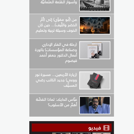
وأسوار القلعة العثمانيّة
من (أبو مغوّي) إلى (أمّ
الخضر واللّيف)... حين كان
الخوف وسيلة تربية وتعليم
(رحلة في الفكر الإداري
وصناعة المؤسسات) باكورة
أعمال الدكتور جعفر أحمد
قيصوم
(زيارة الأربعين... مسيرة نور
ووعي) جديد الكاتب رضي
العسيّف
عبّاس الحايك: لماذا القصّة
أهمّ من الأسلوب؟
فيديو