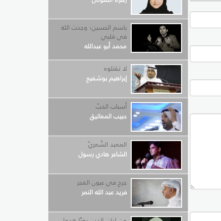
باسم الحسين؛ وجدت الله
في قلبي
محمد أبو عبدالله
لا تقتلوه
إبراهيم بوشفيع
أسباب الحبّ
حبيب المعاتيق
المعبد الشّعريّ
الشاعر هادي رسول
جرح في عيون الفجر
فريد عبد الله النمر
من لركن الدين بغيًا هدما