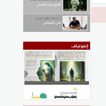
الشيخ علي الجشي
يا جمعه تظهر سيدي
علي الخويلدي
إنفوغراف