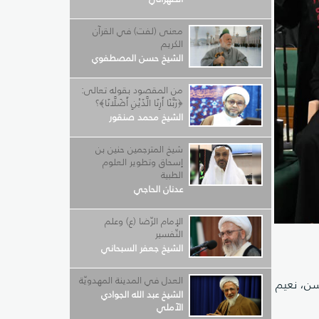
معنى (لفت) في القرآن
الكريم
الشيخ حسن المصطفوي
من المقصود بقوله تعالى:
﴿رَبَّنَا أَرِنَا الَّذَيْنِ أَضَلَّانَا﴾؟
الشيخ محمد صنقور
شيخ المترجمين حنين بن
إسحاق وتطوير العلوم
الطبية
عدنان الحاجي
الإمام الرّضا (ع) وعلم
التّفسير
الشيخ جعفر السبحاني
العدل في المدينة المهدويّة
سن، نعيم
الشيخ عبد الله الجوادي
الآملي