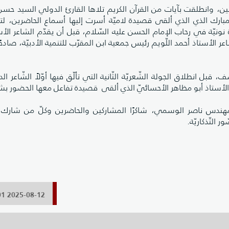
ن، وانطلقت بآيات من القرآن الكريم تلاها القارئ الدولي السيد حسن
ى المبارك الذي الذي ألقى قصيدة لاميّة أسرت إليها أسماع الحاضرين، ل
نونيّة في رحاب الإمام الحسن عليه السّلام، قبل أن يقدّم الشاعر الأ
ر الأستاذ أحمد اللّويم رئيس جمعية ابن المقرّب للتنمية الأدبيّة، صادح
 انطلاق الجولة الشّعريّة الثّانية التي تألّق فيها أوّلاً الشّاعر الد
اعر الأستاذ أبو مظاهر الأحسائيّ الذي ألقى قصيدة تفاعل معها الحضور ب
مهندس ناصر الوسمي، شاكرًا المشاركين والحاضرين وكلّ من شارك
 التّذكاريّة.
2025-08-12 12:24:01