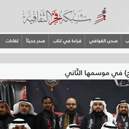
ب
صدى القوافي
قراءة في كتاب
صدر حديثاً
لقاءات
اح) في موسمها الثّاني