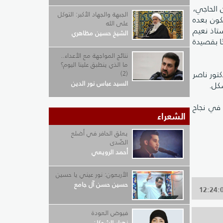
 الحاجي،
الجبهة والجهاد الأكبر: التوكل
تكون بعده
على الله
ستاذ نعيم
الشيخ حسين مظاهري
ًا بقصيدة
نتائج المواجهة مع الأعداء..
ما الذي ينطبق علينا اليوم؟
كتور ناصر
(2)
السيد عباس نور الدين
شكل.
 في نجاح
الشعراء
يعلق الحافر في أضلع
الصّدى
أحمد الرويعي
الأربعون: نور عيني يا حسين
حسين حسن آل جامع
فيوض العودة
زهراء الشوكان