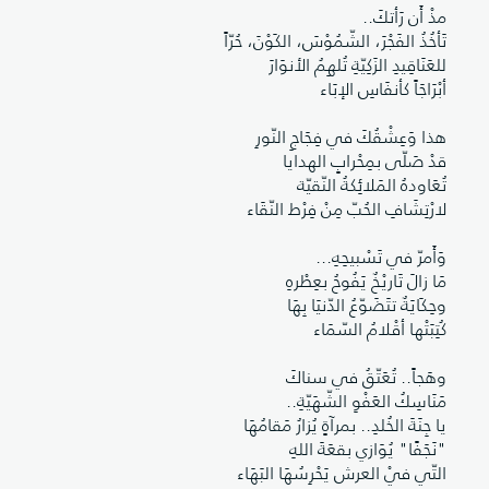
مذْ أَن رَأتكَ..
تَأخُذُ الفَجْرَ، الشّمُوْسَ، الكَوْنَ، حُرّاً
للعَنَاقِيدِ الزَكِيّةِ تُلهِمُ الأنوَارَ
أبْرَاجَاً كأنفَاسِ الإبَاء
هذا وَعِشْقُكَ في فِجَاجِ النّورِ
قدْ صَلّى بمِحْرابٍ الهدايا
تُعَاودهُ المَلائِكةُ النّقيّة
لارْتِشَافِ الحُبّ مِنْ فِرْط النّقَاء
وَأَمرّ في تَسْبيحِهِ...
مَا زالَ تَاريْخٌ يَفُوحُ بعِطْرهِ
وحِكَايَةٌ تتَضَوّعُ الدّنيَا بِهَا
كُتِبَتْها أقْلامُ السّمَاء
وهَجاً.. تُعَتّقُ في سناكَ
مَنَاسِكُ العَفْوِ الشّهَيّةِ..
يا جِنَةَ الخُلدِ.. بمرآةٍ يُزارُ مَقامُهَا
"نَجَفًا" يُوَازي بقعَةَ اللهِ
التّي فيْ العرش يَحْرِسُهَا البَهَاء