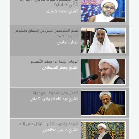
الَّذَيْنِ أَضَلَّانَا﴾؟
الشيخ محمد صنقور
شيخ المترجمين حنين بن إسحاق وتطوير
العلوم الطبية
عدنان الحاجي
الإمام الرّضا (ع) وعلم التّفسير
الشيخ جعفر السبحاني
العدل في المدينة المهدويّة
الشيخ عبد الله الجوادي الآملي
الجبهة والجهاد الأكبر: التوكل على الله
الشيخ حسين مظاهري