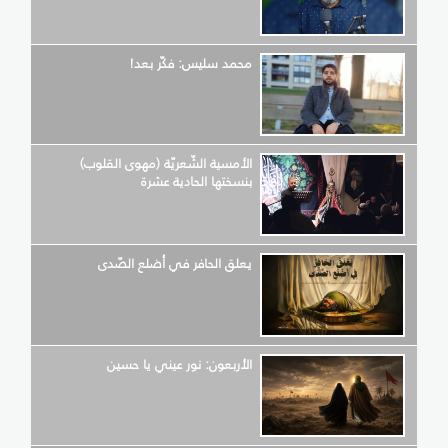
محمد سليس: فكّر بعد!
الأمسية الشّعريّة (مهوى القلوب)
بنسختها الحادية عشرة
يعلق الحافر في أضلع الصّدى
الأربعون: نور عيني يا حسين