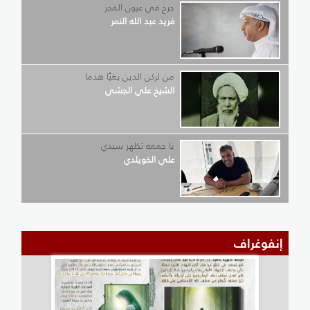
جرح في عيون الفجر
فريد عبد الله النمر
من لركن الدين بغيًا هدما
الشيخ علي الجشي
يا جمعه تظهر سيدي
علي الخويلدي
إنفوغراف