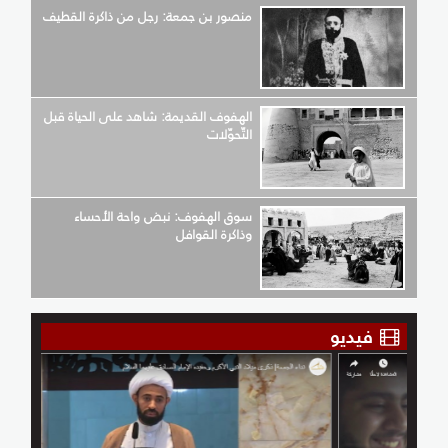
منصور بن جمعة: رجل من ذاكرة القطيف
الهفوف القديمة: شاهد على الحياة قبل
التّحوّلات
سوق الهفوف: نبض واحة الأحساء
وذاكرة القوافل
فيديو