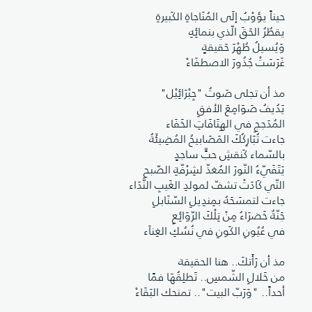
حيناً يؤوْبُ إلَى المُنَاجاةِ الكَبيرةِ
يقطُرُ الحَقَ الّذي بنمائِهِ
وَيُسيلُ طُهْرَ حَقيقةٍ
غَرَسَتْ جُذُورَ الاصطفَاءْ
مذ أن تجلى صَوتُ "جِبْرَائِيْل"
يَدُيفُ صَوَامِعَ الأفقِ
المُدَججِ في الهِتَافَاتِ الخَفَاء
جاءت تُبَارِكُكَ المَصَابيحُ المُضِيئَةُ
بالسّماء كَنقشِ حبٍّ ساجدٍ
يَتَفَيّءُ النّورَ المُغذّ لشِرْفّةِ الصّبحِ
التّي كَادَتْ تشفّ لمولدِ الغَيبِ النّدَاء
جاءت لتمسَحَهُ بمِندِيلِ السّنَابلِ
جَنّةٌ خَضرَاءُ مِنْ تِلْكَ الرّوَائِعِ
في عُيُونِ الكَونِ في نُسُكِ الغِناَء
مذ أن رَأَتكَ.. هنا الحقيقة
من خَلالِ الشّمسِ.. تَطلِقُهَا فمًا
أحداً.. "وَرَبّ البيت".. تمنحك البَقَاءْ