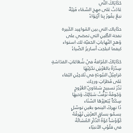
حَكَايَاكَ التّي
عَادَتْ عَلى مهج السّمَاء فَتِيّةً
نبعٌ يفُورُ بِنا اْرْتِوَاءْ
حكَاياك التي بين المَواعِيد الكَبيرة
نفحة الطَّينِ التي تمضي على
وَهج النّهاياتِ الخفيّة لك استواء
كيفما انبلجت أساريرُ الضّياءْ
حَكَايَاكَ المُرَاقةُ فيْ شُعَاعَاتِ القدَاسَةِ
سِدْرَةٌ بالعَرْشِ تحْكِيْهَا
مَزامِيْلُ النبُوءَةِ في تَلاحِيْنِ البَقاء
عَلى قَطرَاتِ وردِك
نَذْرُ تسبيحٍ سَمَاويّ العُرُوجِ
وَجَوقَةٌ نَزَفَتْ سَبَائِكَ وَحيهَا
سِكَكاً يُبَعثِرُهَا السّنَاء
ذَا نهركَ الينمو بعَينِ توسّلٍ
يسمُو بساقِ العرْشِ تَهْرقُهُ
كُؤوْسَاً كوّةُ الذّكْرِ المُسَالَةُ
في قلُوْبِ الأنبيَاء