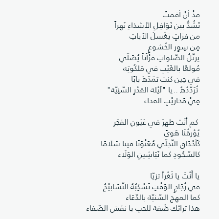
مذْ أنْ أقمتَ
تَشُدُّ بين نَوَافِلِ الأشذاءِ نَهراً
من فرَاتٍ يَغْسلُ الآياتِ
مِن سِوِر الخُشوعِ
يرتّلُ الصّلواتِ قرْآناً يُصَلّي
مُولعًا بالغَيْبِ في مَلكُوتِه
في حِينَ كنت تَمُدّهُ بَابًا
تُرَدّدُهُ ..يا "لَيْلة القدْرِ السّنِيّة"
فِيْ مَحاريْبِ الفداء
كم أنْتَ طهرٌ في عُيُونِ الفَجْرِ
يُوْرقُنَا هَوىً
كَأحْدَاق التّجلّي مُعَنْوَنًا فينا سَلَامًا
كالسّجُودِ كما نَيَاشِينِ الوَلَاء
يا أَنْتَ يا ثَغْراً تزيّا
في زُجَاجِ الوَقْتِ تَسْكِبُهُ التّسَابيْحُ
كما المهج السّنيّة بالدّعَاء
هذا تراثك ضُفة للحبِ يا نفَسَ الصّفاء