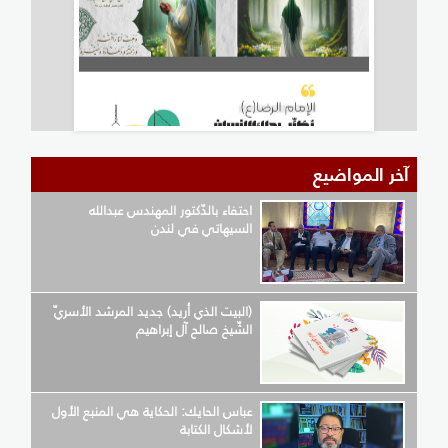
آخر المواضيع
احتفاء بالدّكتور المهندس عبدالله
السيهاتي في لندن
(البيت الذي أريد) جديد المرشد الأسريّ
الشّيخ صالح آل إبراهيم
عباس الحايك: الحكاية هي المنبع الأول
لأشكال الكتابة