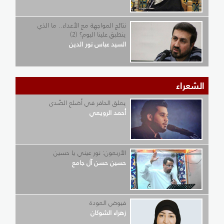
نتائج المواجهة مع الأعداء.. ما الذي
ينطبق علينا اليوم؟ (2)
السيد عباس نور الدين
الشعراء
يعلق الحافر في أضلع الصّدى
أحمد الرويعي
الأربعون: نور عيني يا حسين
حسين حسن آل جامع
فيوض العودة
زهراء الشوكان