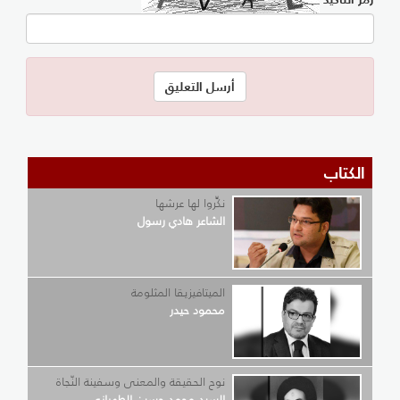
الكتاب
نكِّروا لها عرشها
الشاعر هادي رسول
الميتافيزيقا المثلومة
محمود حيدر
نوح الحقيقة والمعنى وسفينة النّجاة
السيد محمد حسين الطهراني