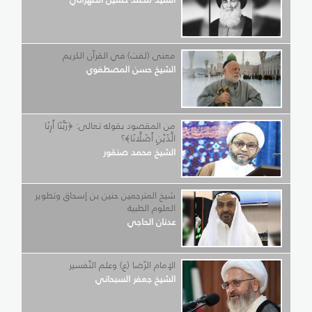
معنى (لفت) في القرآن الكريم
الشيخ حسن المصطفوي
من المقصود بقوله تعالى: ﴿رَبَّنَا أَرِنَا
الَّذَيْنِ أَضَلَّانَا﴾؟
الشيخ محمد صنقور
شيخ المترجمين حنين بن إسحاق وتطوير
العلوم الطبية
عدنان الحاجي
الإمام الرّضا (ع) وعلم التّفسير
الشيخ جعفر السبحاني