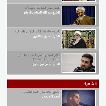
العدل في المدينة المهدويّة
الشيخ عبد الله الجوادي الآملي
الجبهة والجهاد الأكبر: التوكل على الله
الشيخ حسين مظاهري
نتائج المواجهة مع الأعداء.. ما الذي
ينطبق علينا اليوم؟ (2)
السيد عباس نور الدين
الشعراء
يعلق الحافر في أضلع الصّدى
أحمد الرويعي