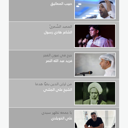
حبيب المعاتيق
المعبد الشّعريّ
الشاعر هادي رسول
جرح في عيون الفجر
فريد عبد الله النمر
من لركن الدين بغيًا هدما
الشيخ علي الجشي
يا جمعه تظهر سيدي
علي الخويلدي