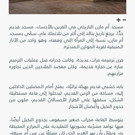
مسجد أم مازن التاريخي في القرين بالأحساء، مسجد قديم
جدًّا، يرجع تاريخ بنائه إلى أكثر من ثلاثمئة عام، سمّي بمسجد
أم مازن، نسبة إلى المرأة التي وقفته، وهو واحد من الآثار
الـمتبقية لقرية الموازن الـمندثرة.
جرى ترميمه مرات عديدة، وكانت جدرانه قبل عمليات الترميم
عبارة عن حجارة قديمة، وكان مقصد الفلاحين الذين تجاوره
مزارعهم.
بابه خشبي قديم بهيئة تراثيّة، يفتح أمام الـمصلين الداخلين
إليه، مساحة من الزمن القديم، ليدخلوا إلى قاعة مستطيلة
الشكل، سقفها على الطراز الأحسائيّ القديم، مكون من
جذوع النخيل وأغصان الأشجار.
يتوسط القاعة محراب صغير مسقوف بجذوع النخيل أيضًا،
فيها نوافذ مشرّعة بصورتها التقليدية على الـمزارع المحيطة
به، ويقال بأن نهر الغدير الذي كان منبثقًا عن عين أم سبعة،