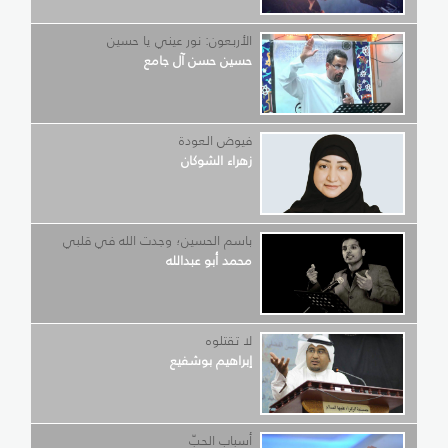
الأربعون: نور عيني يا حسين
حسين حسن آل جامع
فيوض العودة
زهراء الشوكان
باسم الحسين؛ وجدت الله في قلبي
محمد أبو عبدالله
لا تقتلوه
إبراهيم بوشفيع
أسباب الحبّ