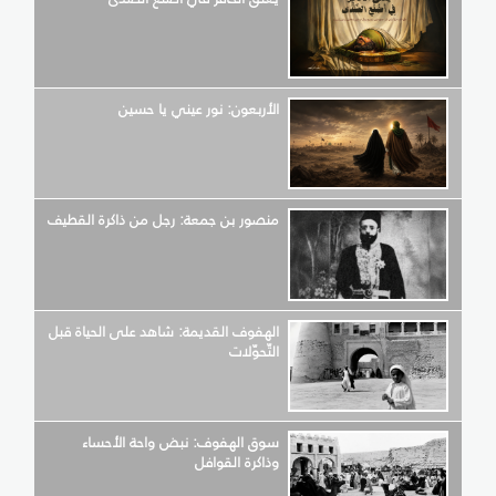
الأربعون: نور عيني يا حسين
منصور بن جمعة: رجل من ذاكرة القطيف
الهفوف القديمة: شاهد على الحياة قبل
التّحوّلات
سوق الهفوف: نبض واحة الأحساء
وذاكرة القوافل