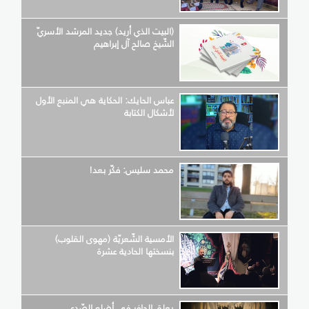
(البيت الذي أريد) جديد المرشد الأسريّ
الشّيخ صالح آل إبراهيم
عباس الحايك: الحكاية هي المنبع الأول
لأشكال الكتابة
محمد سليس: فكّر بعد!
الأمسية الشّعريّة (مهوى القلوب)
بنسختها الحادية عشرة
يعلق الحافر في أضلع الصّدى