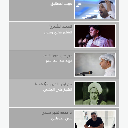
حبيب المعاتيق
المعبد الشّعريّ
الشاعر هادي رسول
جرح في عيون الفجر
فريد عبد الله النمر
من لركن الدين بغيًا هدما
الشيخ علي الجشي
يا جمعه تظهر سيدي
علي الخويلدي