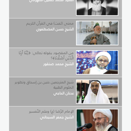
معنى (لفت) في القرآن الكريم
الشيخ حسن المصطفوي
من المقصود بقوله تعالى: ﴿رَبَّنَا أَرِنَا
الَّذَيْنِ أَضَلَّانَا﴾؟
الشيخ محمد صنقور
شيخ المترجمين حنين بن إسحاق وتطوير
العلوم الطبية
عدنان الحاجي
الإمام الرّضا (ع) وعلم التّفسير
الشيخ جعفر السبحاني