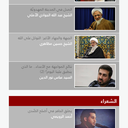
العدل في المدينة المهدويّة
الشيخ عبد الله الجوادي الآملي
الجبهة والجهاد الأكبر: التوكل على الله
الشيخ حسين مظاهري
نتائج المواجهة مع الأعداء.. ما الذي
ينطبق علينا اليوم؟ (2)
السيد عباس نور الدين
الشعراء
يعلق الحافر في أضلع الصّدى
أحمد الرويعي