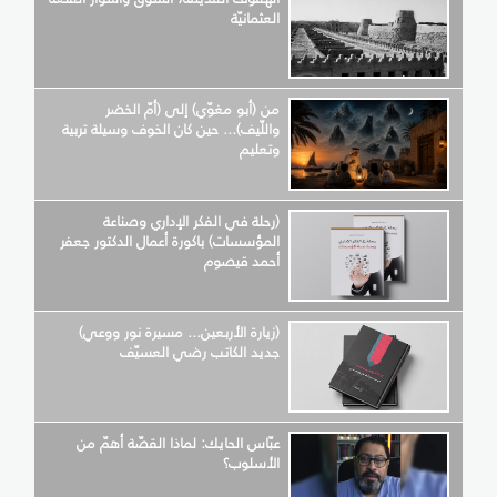
العثمانيّة
من (أبو مغوّي) إلى (أمّ الخضر
واللّيف)... حين كان الخوف وسيلة تربية
وتعليم
(رحلة في الفكر الإداري وصناعة
المؤسسات) باكورة أعمال الدكتور جعفر
أحمد قيصوم
(زيارة الأربعين... مسيرة نور ووعي)
جديد الكاتب رضي العسيّف
عبّاس الحايك: لماذا القصّة أهمّ من
الأسلوب؟