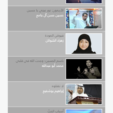
الأربعون: نور عيني يا حسين
حسين حسن آل جامع
فيوض العودة
زهراء الشوكان
باسم الحسين؛ وجدت الله في قلبي
محمد أبو عبدالله
لا تقتلوه
إبراهيم بوشفيع
أسباب الحبّ