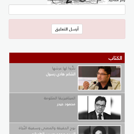
الكتاب
نكِّروا لها عرشها
الشاعر هادي رسول
الميتافيزيقا المثلومة
محمود حيدر
نوح الحقيقة والمعنى وسفينة النّجاة
السيد محمد حسين الطهراني