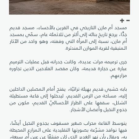
مسجد أم مازن التاريخي في القرين بالأحساء، مسجد قديم
جدًّا، يرجع تاريخ بنائه إلى أكثر من ثلاثمئة عام، سمّي بمسجد
أم مازن، نسبة إلى المرأة التي وقفته، وهو واحد من الآثار
الـمتبقية لقرية الموازن الـمندثرة.
جرى ترميمه مرات عديدة، وكانت جدرانه قبل عمليات الترميم
عبارة عن حجارة قديمة، وكان مقصد الفلاحين الذين تجاوره
مزارعهم.
بابه خشبي قديم بهيئة تراثيّة، يفتح أمام الـمصلين الداخلين
إليه، مساحة من الزمن القديم، ليدخلوا إلى قاعة مستطيلة
الشكل، سقفها على الطراز الأحسائيّ القديم، مكون من
جذوع النخيل وأغصان الأشجار.
يتوسط القاعة محراب صغير مسقوف بجذوع النخيل أيضًا،
فيها نوافذ مشرّعة بصورتها التقليدية على الـمزارع المحيطة
به، ويقال بأن نهر الغدير الذي كان منبثقًا عن عين أم سبعة،