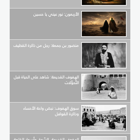
الأربعون: نور عيني يا حسين
منصور بن جمعة: رجل من ذاكرة القطيف
الهفوف القديمة: شاهد على الحياة قبل
التّحوّلات
سوق الهفوف: نبض واحة الأحساء
وذاكرة القوافل
الهفوف القديمة، السّوق وأسوار القلعة