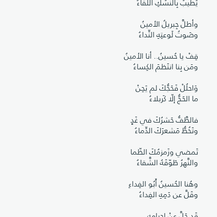
يَطيبُ بِالنُّسُكِ اللقاءُ
وأطلَّ جِبريلُ الأمينُ
وصَوتُ لَوعتِهِ النِّداءُ
قِفْ يا حُسينُ.. أنا الأمينُ
ومَن بِنا انتَظمَ الكِساءُ
وَاحلُلْ فَحَجُّكَ لم يَحِنْ
ما الحَجُّ إلّا كَربلاءُ
فالطَّفُّ حَشرُكَ في غَدٍ
وتَخُطُّ مَشعرَكَ الدِّماءُ
تَمضي وزَمزمُكَ الظّما
والنَّهرُ طَوّقَهُ الشَّقاءُ
وهُنا الحُسينُ أَبُو الفِداءِ
وقَلَّ عن دَمِهِ الفِداءُ
قَد حَلَّ عنْ إِحرامِهِ