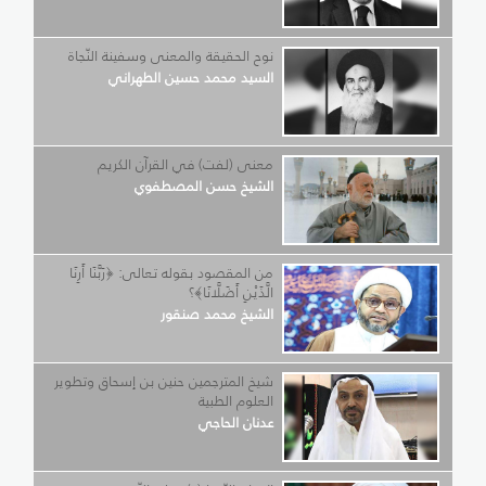
نوح الحقيقة والمعنى وسفينة النّجاة
السيد محمد حسين الطهراني
معنى (لفت) في القرآن الكريم
الشيخ حسن المصطفوي
من المقصود بقوله تعالى: ﴿رَبَّنَا أَرِنَا
الَّذَيْنِ أَضَلَّانَا﴾؟
الشيخ محمد صنقور
شيخ المترجمين حنين بن إسحاق وتطوير
العلوم الطبية
عدنان الحاجي