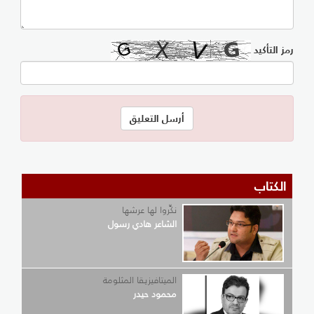
رمز التأكيد
الكتاب
نكِّروا لها عرشها
الشاعر هادي رسول
الميتافيزيقا المثلومة
محمود حيدر