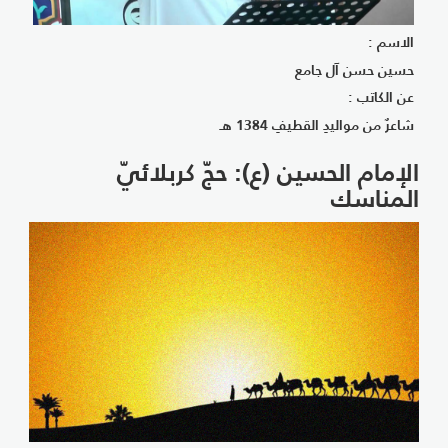
الاسم :
حسين حسن آل جامع
عن الكاتب :
شاعرٌ من مواليدِ القطيفِ 1384 هـ
الإمام الحسين (ع): حجّ كربلائيّ
المناسك