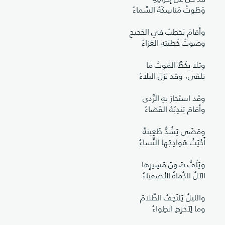
وَطَوتْ مَناسِكَهُ السَّماءُ
وأقامَ يَخطِبُ في الحَجيجِ
وصَوتُ خُطبَتِهِ العَزاءُ
وتَلا بِخُطَّ المَوتُ مَا
يَلقَى، وقَد نَزلَ البلاءُ
وقَد استَجارَ بهِ الرَّدى
وأقامَ يَندِبُهُ القَضاءُ
ومَضَى يَشُدُّ ظَعِينةً
أَحْيَتْ هَوادِجَها النِّساءُ
ويَلُفُّ صَونَ مَسِيرِها
الآلُ الكُماةُ الأصفياءُ
والليلُ يَلتَحِفُ الظَّلامَ
وما لِآخرِهِ انطِواءُ