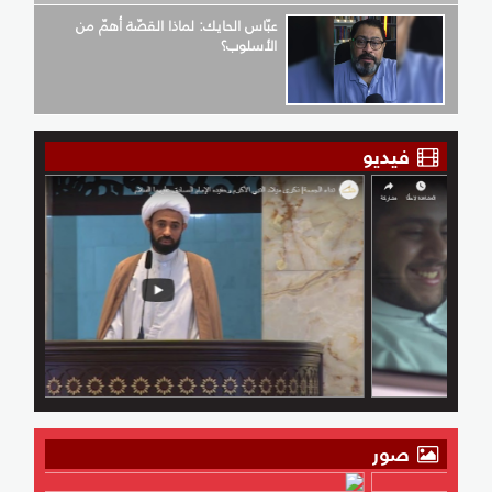
عبّاس الحايك: لماذا القصّة أهمّ من
الأسلوب؟
فيديو
صور