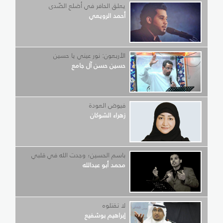
يعلق الحافر في أضلع الصّدى
أحمد الرويعي
الأربعون: نور عيني يا حسين
حسين حسن آل جامع
فيوض العودة
زهراء الشوكان
باسم الحسين؛ وجدت الله في قلبي
محمد أبو عبدالله
لا تقتلوه
إبراهيم بوشفيع