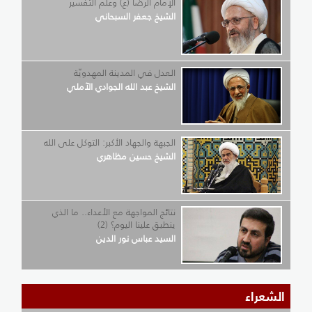
الإمام الرّضا (ع) وعلم التّفسير
الشيخ جعفر السبحاني
العدل في المدينة المهدويّة
الشيخ عبد الله الجوادي الآملي
الجبهة والجهاد الأكبر: التوكل على الله
الشيخ حسين مظاهري
نتائج المواجهة مع الأعداء.. ما الذي
ينطبق علينا اليوم؟ (2)
السيد عباس نور الدين
الشعراء