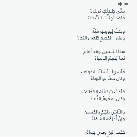
مدِّي ظِلالَكِ كَربلاءُ
فَلقد تَهيّأَتِ السَّماءُ
وبَكَتْ لِيَومِكِ مكَّةٌ
وعلى الحَجيجِ طَغَى البُكاءُ
هَذا الحُسينُ وقد أقامَ
كَما يُقيمُ الأنبياءُ
مُتَسربِلًا نُسُكَ الطوافِ
وكانَ حَفِّ بهِ البهاءُ
مَلَكتْ سَكينَتُهُ المَطافَ
وكانَ يَغمُرُهُ الدُّعاءُ
والنّاسُ تَلهَجُ بِالحُسينِ
وإنَّ أَحرُفَهُ الشِّفاءُ
حَجَّتْ إليهِ وفي حِماهُ