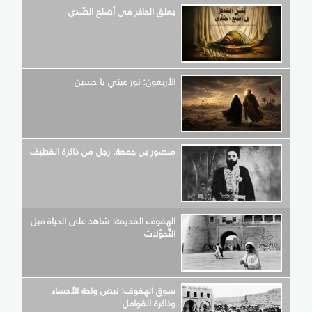
يعلق الحافر في أضلع الصّدى
الأربعون: نور عيني يا حسين
منصور بن جمعة: رجل من ذاكرة القطيف
الهفوف القديمة: شاهد على الحياة قبل
التّحوّلات
سوق الهفوف: نبض واحة الأحساء
وذاكرة القوافل