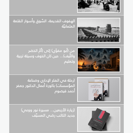
الهفوف القديمة، السّوق وأسوار القلعة
العثمانيّة
من (أبو مغوّي) إلى (أمّ الخضر
واللّيف)... حين كان الخوف وسيلة تربية
وتعليم
(رحلة في الفكر الإداري وصناعة
المؤسسات) باكورة أعمال الدكتور جعفر
أحمد قيصوم
(زيارة الأربعين... مسيرة نور ووعي)
جديد الكاتب رضي العسيّف