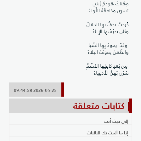
وهُناكَ هَودجُ زَينبٍ
يَسرِي وخافِقُهُ اللِّواءُ
خَرجَتْ يَحِفُّ بها الجَلالُ
وكانَ يَحرُسُها الإِباءُ
وغَدًا يَعودُ بِها السِّبا
والظَّعنُ يَقدِمُهُ البَلاءُ
مِن بَعدِ كافِلِها الأشَمِّ
سَرَى بٌهنَّ الأَدعِياءُ
2026-05-25 09:44:58
كتابات متعلقة
إلى حيث أنت
إذا ما ألمت بك النائبات