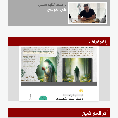
يا جمعه تظهر سيدي
علي الخويلدي
إنفوغراف
آخر المواضيع