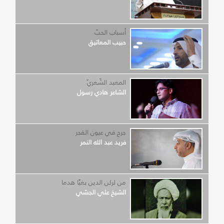
أسباب الحبّ
حبيب المعاتيق
المعبد الشّعريّ
الشاعر هادي رسول
جرح في عيون الفجر
فريد عبد الله النمر
من لركن الدين بغيًا هدما
الشيخ علي الجشي