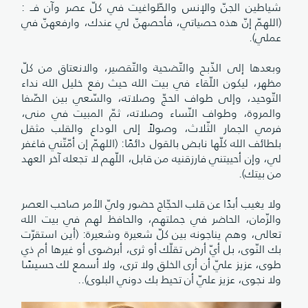
شياطين الجنّ والإنس والطّواغيت في كلّ عصر وآن فــ :
(اللهمّ إنّ هذه حصياتي، فأحصهنّ لي عندك، وارفعهنّ في
عملي).
وبعدها إلى الذّبح والتّضحية والتّقصير، والانعتاق من كلّ
مظهر، ليكون اللّقاء في بيت الله حيث رفع خليل الله نداء
التّوحيد، وإلى طواف الحجّ وصلاته، والسّعي بين الصّفا
والمروة، وطواف النّساء وصلاته، ثمّ المبيت في منى،
فرمي الجمار الثّلاث، وصولاً إلى الوداع والقلب مثقل
بلطائف الله كلّها نابض بالقول دائمًا: (اللهمّ إن أمّتّني فاغفر
لي، وإن أحييتني فارزقنيه من قابل، اللّهم لا تجعله آخر العهد
من بيتك).
ولا يغيب أبدًا عن قلب الحجّاج ‏حضور وليّ الأمر صاحب العصر
والزّمان، الحاضر في جملتهم، والحافظ لهم في بيت الله
تعالى، وهم يناجونه بين كلّ شعيرة وشعيرة: (أين استقرّت
بك النّوى، بل أيّ أرض تقلّك أو ثرى، أبرضوى أو غيرها أم ذي
طوى، عزيز عليّ أن أرى الخلق ولا ترى، ولا أسمع لك حسيسًا
ولا نجوى، عزيز عليّ أن تحيط بك دوني البلوى)..