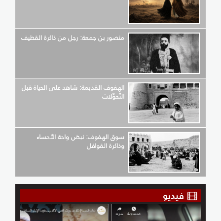
منصور بن جمعة: رجل من ذاكرة القطيف
الهفوف القديمة: شاهد على الحياة قبل
التّحوّلات
سوق الهفوف: نبض واحة الأحساء
وذاكرة القوافل
فيديو