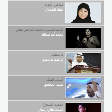
فيوض العودة
زهراء الشوكان
باسم الحسين؛ وجدت الله في قلبي
محمد أبو عبدالله
لا تقتلوه
إبراهيم بوشفيع
أسباب الحبّ
حبيب المعاتيق
المعبد الشّعريّ
الشاعر هادي رسول