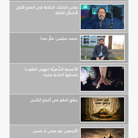
عباس الحايك: الحكاية هي المنبع الأول
لأشكال الكتابة
محمد سليس: فكّر بعد!
الأمسية الشّعريّة (مهوى القلوب)
بنسختها الحادية عشرة
يعلق الحافر في أضلع الصّدى
الأربعون: نور عيني يا حسين