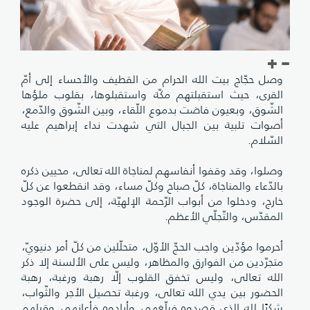
وصل حجّاج بيت الله الحرام من القطيف والأحساء إلى أمّ
القرى، حيث استقبلتهم مكّة واستقبلوها، بقلوب ملؤها
الشّوق، وبعيون فاضت بدموع اللّقاء، وبين الشّوق والدّمع،
أصوات تلبية بين الجبال التي شهدت نداء إبراهيم عليه
السّلام.
وصلوا، وقد وقفوا أنفاسهم لمناجاة الله تعالى، محيين ذكره
بالدّعاء والمناجاة، كلّ صباح وكلّ مساء، وقد انقطعوا عن كلّ
خارج، ودخلوا من أبواب الرّحمة الإلهيّة، إلى حضرة الوجود
المقدّس، والتّجلّي الأعظم.
أحرموا مؤدّين واجب الحجّ الأوّل، متحلّلين من كلّ أمر دنيويّ،
متجرّدين من الفوارق والمظاهر، وليس على الألسنة إلا ذكر
الله تعالى، وليس تخفق القلوب إلّا رهبة ورغبة، رهبة
الحضور بين يدي الله تعالى، ورغبة تحصيل الأجر والثّواب،
شكرًا لله الذي قصدوه فبلّغهم، وأرادوه فأعانهم، وقبلهم