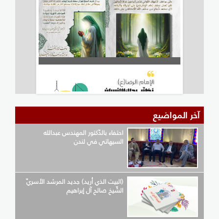
آخر المواضيع
احتفاء بالدّكتور المهندس عبدالله
السيهاتي في لندن
(البيت الذي أريد) جديد المرشد الأسريّ
الشّيخ صالح آل إبراهيم