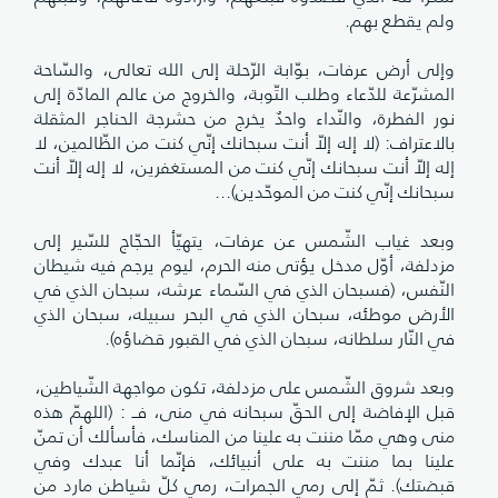
ولم يقطع بهم.
وإلى أرض عرفات، بوّابة الرّحلة إلى الله تعالى، والسّاحة
المشرّعة للدّعاء وطلب التّوبة، والخروج من عالم المادّة إلى
نور الفطرة، والنّداء واحدٌ يخرج من حشرجة الحناجر المثقلة
بالاعتراف: (لا إله إلاّ أنت سبحانك إنّي كنت من الظّالمين، لا
إله إلاّ أنت سبحانك إنّي كنت من المستغفرين، لا إله إلاّ أنت
سبحانك إنّي كنت من الموحّدين)...
وبعد غياب الشّمس عن عرفات، يتهيّأ الحجّاج للسّير إلى
مزدلفة، أوّل مدخل يؤتى منه الحرم، ليوم يرجم فيه شيطان
النّفس، (فسبحان الذي في السّماء عرشه، سبحان الذي في
الأرض موطئه، سبحان الذي في البحر سبيله، سبحان الذي
في النّار سلطانه، سبحان الذي في القبور قضاؤه).
وبعد شروق الشّمس على مزدلفة، تكون مواجهة الشّياطين،
قبل الإفاضة إلى الحقّ سبحانه في منى، فــ : (اللهمّ هذه
منى وهي ممّا مننت به علينا من المناسك، فأسألك أن تمنّ
علينا بما مننت به على أنبيائك، فإنّما أنا عبدك وفي
قبضتك). ثمّ إلى رمي الجمرات، رمي كلّ شياطن مارد من