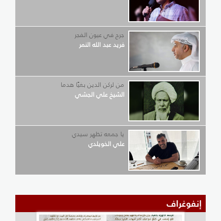
جرح في عيون الفجر
فريد عبد الله النمر
من لركن الدين بغيًا هدما
الشيخ علي الجشي
يا جمعه تظهر سيدي
علي الخويلدي
إنفوغراف