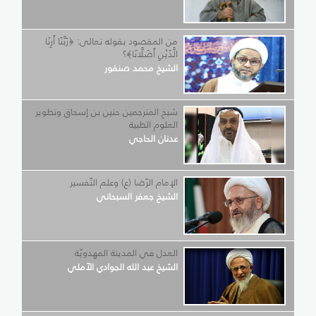
من المقصود بقوله تعالى: ﴿رَبَّنَا أَرِنَا
الَّذَيْنِ أَضَلَّانَا﴾؟
الشيخ محمد صنقور
شيخ المترجمين حنين بن إسحاق وتطوير
العلوم الطبية
عدنان الحاجي
الإمام الرّضا (ع) وعلم التّفسير
الشيخ جعفر السبحاني
العدل في المدينة المهدويّة
الشيخ عبد الله الجوادي الآملي