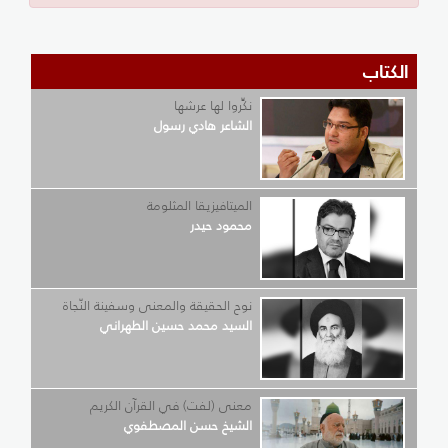
الكتاب
نكِّروا لها عرشها
الشاعر هادي رسول
الميتافيزيقا المثلومة
محمود حيدر
نوح الحقيقة والمعنى وسفينة النّجاة
السيد محمد حسين الطهراني
معنى (لفت) في القرآن الكريم
الشيخ حسن المصطفوي