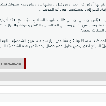
يتح لها أنْ تبرز في ديوان من قبل... وفيها حاول على مدى سنوات تمتدّ
عة، لتعبر إلى المستمعين في أثير الموكب...
لقاب العبّاس بن علي بن أبي طالب عليهما السلام، سيّما مع تعدّد أدوا
نة وقمر بني عدنان وساقي العطاشى والكافل وغيرها، ولا تزال قرائح
 الملكات البديعة.
ّة به مدحًا ورثاءً وتفنّنًا في إبراز شجاعته. فهو الشخصيّة الثانية ا
وإنَّ القرائح لتعجز وهي تحاول حصر خصال وخصائص هذه الشخصيّة البارزة
2026-06-18 12:26:21