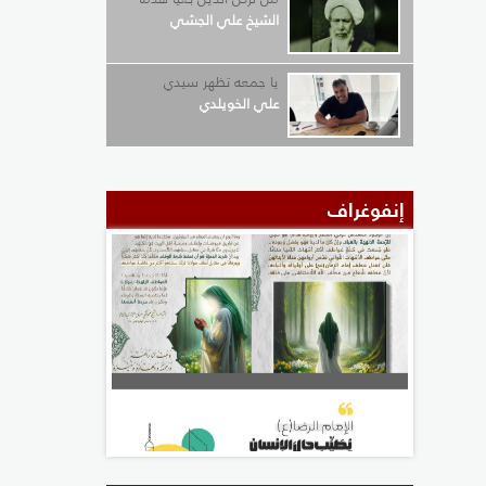
الشيخ علي الجشي
يا جمعه تظهر سيدي
علي الخويلدي
إنفوغراف