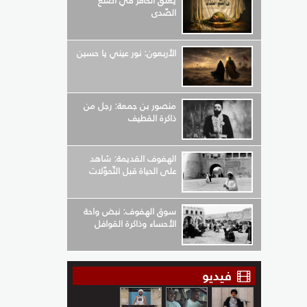
يعلق الحافر في أضلع
الصّدى
الأربعون: نور عيني يا حسين
منصور بن جمعة: رجل من
ذاكرة القطيف
الهفوف القديمة: شاهد
على الحياة قبل التّحوّلات
سوق الهفوف: نبض واحة
الأحساء وذاكرة القوافل
فيديو