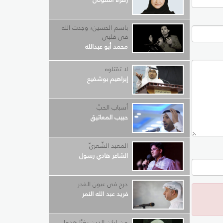
باسم الحسين؛ وجدت الله
في قلبي
محمد أبو عبدالله
لا تقتلوه
إبراهيم بوشفيع
أسباب الحبّ
حبيب المعاتيق
المعبد الشّعريّ
الشاعر هادي رسول
جرح في عيون الفجر
فريد عبد الله النمر
من لركن الدين بغيًا هدما