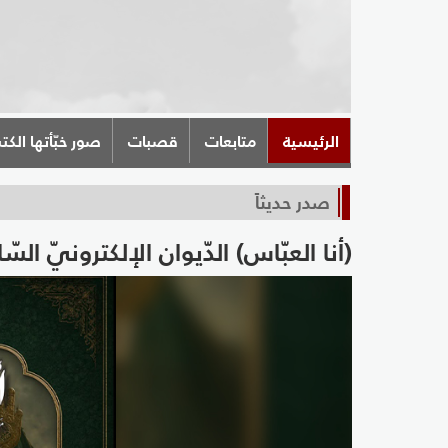
الرئيسية
متابعات
قصبات
صور خبّأتها الكت
صدر حديثاً
(أنا العبّاس) الدّيوان الإلكترونيّ الس