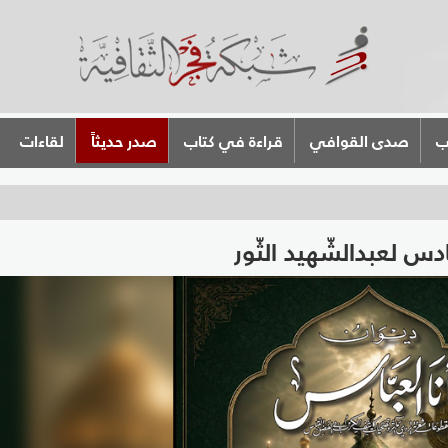
ب
صدى القوافي
قراءة في كتاب
صدر حديثاً
لقاءات
ّادس لعبدالشّهيد الثّور