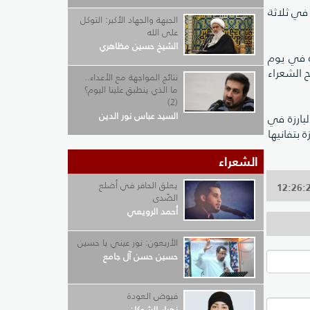
 في ثلاثة
الجبهة والجهاد الأكبر: التوكل
على الله
الشيخ حسين مظاهري
ره في يوم
 الشعراء
نتائج المواجهة مع الأعداء..
ما الذي ينطبق علينا اليوم؟
(2)
السيد عباس نور الدين
لبارزة في
 بتفانيها
الشعراء
يعلق الحافر في أضلع
الصّدى
أحمد الرويعي
الأربعون: نور عيني يا حسين
حسين حسن آل جامع
فيوض العودة
زهراء الشوكان