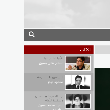
الكتاب
نكِّروا لها عرشها
الشاعر هادي رسول
الميتافيزيقا المثلومة
محمود حيدر
نوح الحقيقة والمعنى
وسفينة النّجاة
السيد محمد حسين
الطهراني