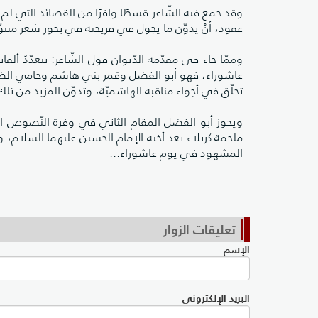
وقد جمع فيه الشّاعر قسطًا وافرًا من القصائد التي لم 
عقود، أنْ يدوّن ما يجول في قريحته في بحور شعر متنوّ
وممّا جاء في مقدّمة الدّيوان قول الشّاعر: تتعدّدُ أ
عاشوراء، فهو أبو الفضل وقمر بني هاشم وحامي الضعي
تحلّق في أجواء مناقبه الهاشميّة، وتدوّن المزيد من تلك
ويحوز أبو الفضل المقام الثاني في وفرة النّصوص المختص
ملحمة كربلاء بعد أخيه الإمام الحسين عليهما السلام، 
المشهود في يوم عاشوراء...
تعليقات الزوار
الإسم
البريد الإلكتروني