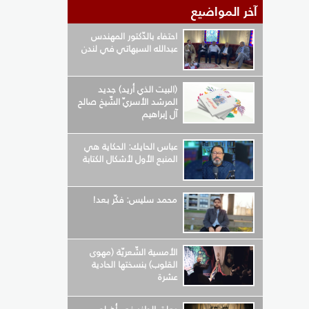
آخر المواضيع
احتفاء بالدّكتور المهندس
عبدالله السيهاتي في لندن
(البيت الذي أريد) جديد
المرشد الأسريّ الشّيخ صالح
آل إبراهيم
عباس الحايك: الحكاية هي
المنبع الأول لأشكال الكتابة
محمد سليس: فكّر بعد!
الأمسية الشّعريّة (مهوى
القلوب) بنسختها الحادية
عشرة