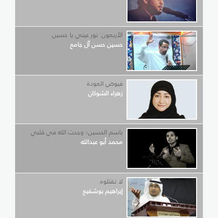
الأربعون: نور عيني يا حسين
حسين حسن آل جامع
فيوض العودة
زهراء الشوكان
باسم الحسين؛ وجدت الله في قلبي
محمد أبو عبدالله
لا تقتلوه
إبراهيم بوشفيع