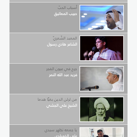
أسباب الحبّ
حبيب المعاتيق
المعبد الشّعريّ
الشاعر هادي رسول
جرح في عيون الفجر
فريد عبد الله النمر
من لركن الدين بغيًا هدما
الشيخ علي الجشي
يا جمعه تظهر سيدي
علي الخويلدي