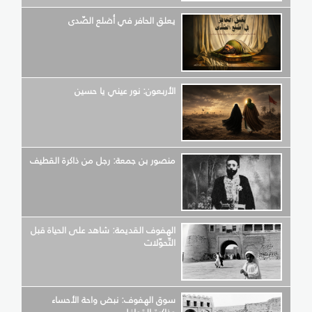
يعلق الحافر في أضلع الصّدى
الأربعون: نور عيني يا حسين
منصور بن جمعة: رجل من ذاكرة القطيف
الهفوف القديمة: شاهد على الحياة قبل
التّحوّلات
سوق الهفوف: نبض واحة الأحساء