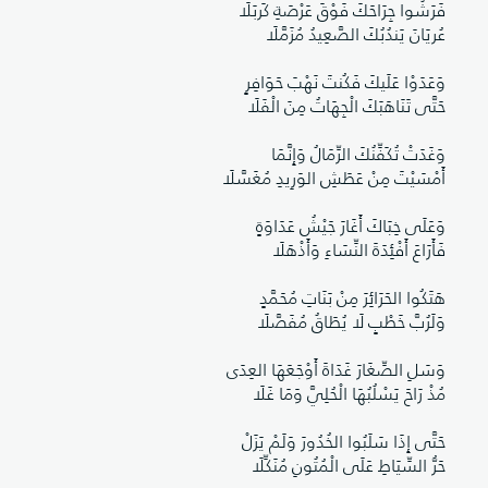
​فَرَشُوا جِرَاحَكَ فَوْقَ عَرْصَةِ كَربَلَا
عُريَانَ يَندُبُكَ الصَّعِيدُ مُزَمَّلَا
​وَعَدَوْا عَلَيكَ فَكُنتَ نَهْبَ حَوَافِرٍ
حَتَّى تَنَاهَبَكَ الْجِهَاتُ مِنَ الْفَلَا
​وَغَدَتْ تُكَفِّنُكَ الرِّمَالُ وَإِنَّمَا
أَمْسَيْتَ مِنْ عَطَشِ الوَرِيدِ مُغَسَّلَا
​وَعَلَى خِبَاكَ أَغَارَ جَيْشُ عَدَاوَةٍ
فَأَرَاعَ أَفْئِدَةَ النِّسَاءِ وَأَذْهَلَا
​هَتَكُوا الحَرَائِرَ مِنْ بَنَاتِ مُحَمَّدٍ
وَلَرُبَّ خَطْبٍ لَا يُطَاقُ مُفَصَّلَا
​وَسَلِ الصِّغَارَ غَدَاةَ أَوْجَعَهَا العِدَى
مُذْ رَاحَ يَسْلُبُهَا الْحُلِيَّ وَمَا غَلَا
​حَتَّى إِذَا سَلَبُوا الخُدُورَ وَلَمْ يَزَلْ
حَرُّ السِّيَاطِ عَلَى الْمُتُونِ مُنَكِّلَا