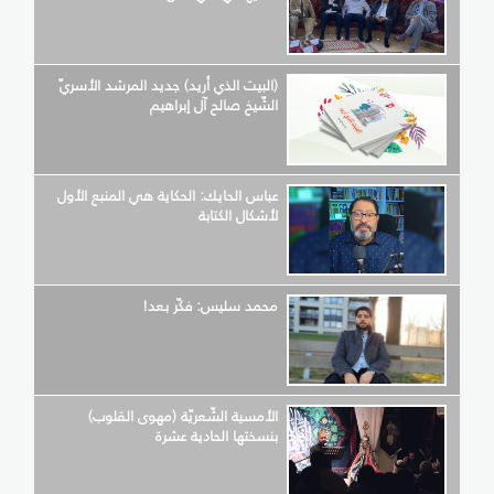
(البيت الذي أريد) جديد المرشد الأسريّ
الشّيخ صالح آل إبراهيم
عباس الحايك: الحكاية هي المنبع الأول
لأشكال الكتابة
محمد سليس: فكّر بعد!
الأمسية الشّعريّة (مهوى القلوب)
بنسختها الحادية عشرة