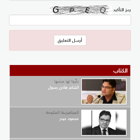
رمز التأكيد
الكتاب
نكِّروا لها عرشها
الشاعر هادي رسول
الميتافيزيقا المثلومة
محمود حيدر