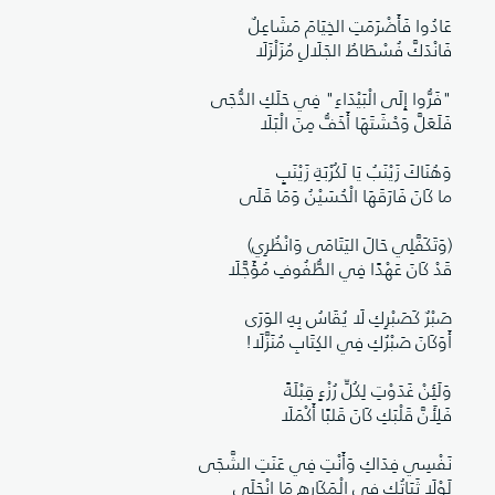
​عَادُوا فَأَضْرَمَتِ الخِيَامَ مَشَاعِلٌ
فَانْدَكَّ فُسْطَاطُ الجَلَالِ مُزَلْزَلَا
"​فَرُّوا إِلَى الْبَيْدَاءِ" فِي حَلَكِ الدُّجَى
فَلَعَلَّ وَحْشَتَهَا أَخَفُّ مِنَ الْبَلَا
​وَهُنَاكَ زَيْنَبُ يَا لَكُرْبَةِ زَيْنَبٍ
ما كَانَ فَارَقَهَا الْحُسَيْنُ وَمَا قَلَى
(​وَتَكَفَّلِي حَالَ اليَتَامَى وَانْظُرِي)
قَدْ كَانَ عَهْدًا فِي الطُّفُوفِ مُؤَجَّلَا
​صَبْرٌ كَصَبْرِكِ لَا يُقَاسُ بِهِ الوَرَى
أَوَكَانَ صَبْرُكِ فِي الكِتَابِ مُنَزَّلَا!
​وَلَئِنْ غَدَوْتِ لِكُلِّ رُزْءٍ قِبْلَةً
فَلِأَنَّ قَلْبَكِ كَانَ قَلبًا أَكْمَلَا
​نَفْسِي فِدَاكِ وَأَنْتِ فِي عَنَتِ الشَّجَى
لَوْلَا ثَبَاتُكِ فِي الْمَكَارِهِ مَا انْجَلَى