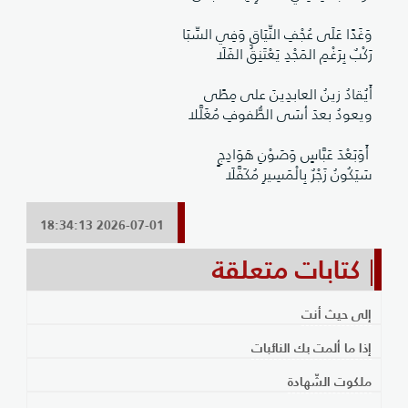
​وَغَدًا عَلَى عُجْفِ النِّيَاقِ وَفِي السِّبَا
رَكْبٌ بِرَغْمِ المَجْدِ يَعْتَنِقُ الفَلَا
أَيُقادُ زينُ العابدِينَ على مِطًى
ويعودُ بعدَ أسَى الطُّفوفِ مُغَلَّلا
أَوَبَعْدَ عَبَّاسٍ وَصَوْنِ هَوَادِجٍ
سَيَكُونُ زَجْرٌ بِالْمَسِيرِ مُكَفَّلَا
2026-07-01 18:34:13
كتابات متعلقة
إلى حيث أنت
إذا ما ألمت بك النائبات
ملكوت الشّهادة