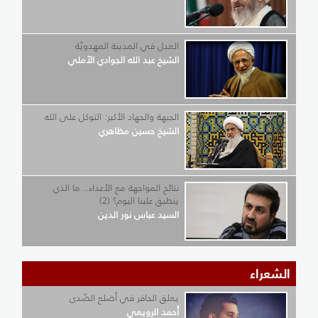
العدل في المدينة المهدويّة
الشيخ عبد الله الجوادي الآملي
الجبهة والجهاد الأكبر: التوكل على الله
الشيخ حسين مظاهري
نتائج المواجهة مع الأعداء.. ما الذي
ينطبق علينا اليوم؟ (2)
السيد عباس نور الدين
الشعراء
يعلق الحافر في أضلع الصّدى
أحمد الرويعي