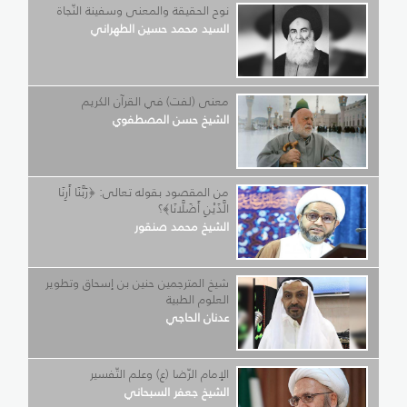
نوح الحقيقة والمعنى وسفينة النّجاة
السيد محمد حسين الطهراني
معنى (لفت) في القرآن الكريم
الشيخ حسن المصطفوي
من المقصود بقوله تعالى: ﴿رَبَّنَا أَرِنَا
الَّذَيْنِ أَضَلَّانَا﴾؟
الشيخ محمد صنقور
شيخ المترجمين حنين بن إسحاق وتطوير
العلوم الطبية
عدنان الحاجي
الإمام الرّضا (ع) وعلم التّفسير
الشيخ جعفر السبحاني