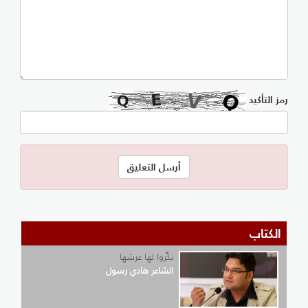
رمز التأكيد
الكتاب
نكِّروا لها عرشها
الشاعر هادي رسول