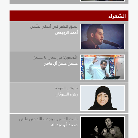
الشعراء
يعلق الحافر في أضلع الصّدى
أحمد الرويعي
الأربعون: نور عيني يا حسين
حسين حسن آل جامع
فيوض العودة
زهراء الشوكان
باسم الحسين؛ وجدت الله في قلبي
محمد أبو عبدالله