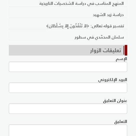
المنهج المناسب في دراسة الشخصيات التاريخية
​دراسة زيد الشهيد
تفسير قوله تعالى: ﴿لاَ تَنْفُذُونَ إِلاَ بِسُلْطَان﴾
سلمان المحمّدي في سطور
تعليقات الزوار
الإسم
البريد الإلكتروني
عنوان التعليق
التعليق