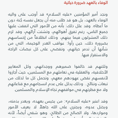
الوفاء بالعهد ضرورة حياتية
ونجد أمير المؤمنين «عليه السلام» قد أوجب على واليه
الوفاء بالعهد، بل هو قد طلب منه أن يجعل نفسه جُنة دون
ما أعطاه. وقد علل ذلك: بأنه من الأمور التي اتفقت عليها
جميع الناس، رغم تفرق أهوائهم، وتشتت آرائهم، وقد لزم
ذلك المشركون فيما بينهم، وذلك انطلاقاً من إحساسهم
بضرورة ذلك، حين رأوا: عواقب الغدر الوخيمة، التي من
شأنها أن تدمر حياتهم، وتقضي على كل نبضات الراحة
والاستقرار فيها.
ولكنهم قد خالفوا ضميرهم ووجدانهم، وكل المعايير
الأخلاقية، والعقلية في تعاملهم مع المسلمين، حيث أجازوا
لأنفسهم نقض عهودهم معهم، وتحمل كل ما لذلك من
تبعات ونتائج.. وذلك يدلل على عدم انسجامهم مع قناعاتهم
ولا مع فطرتهم في مواقفهم تجاه الإسلام والمسلمين.
وقد اعتبر «عليه السلام»: من يخيس بعهده، ويغدر بذمته،
ويختل عدوه، ويجتري على الله جاهلاً لا يعرف الأمور
ومواردها، ولا الصالح من الطالح، وهو شقي أيضاً، لأنه