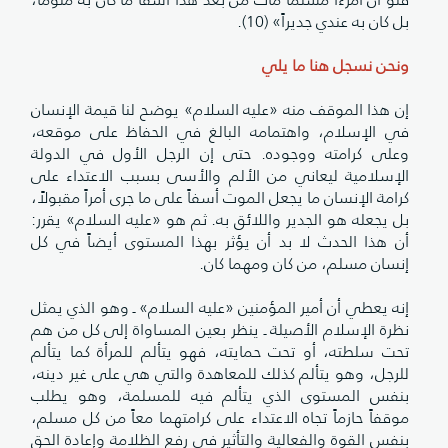
بل كان به عندي جديراً» (10).
ونحن نسجل هنا ما يلي
إن هذا الموقف منه «عليه السلام» يوضح لنا قيمة الإنسان
في الإسلام، واهتمامه البالغ في الحفاظ على موقعه،
وعلى كرامته ووجوده. حتى إن الرجل الأول في الدولة
الإسلامية ليعاني من الألم والأسى بسبب الاعتداء على
كرامة الإنسان ما يجعل الموت أسفاً على ما جرى أمراً مقبولاً،
بل يجعله هو الجدير واللائق به. ثم هو «عليه السلام» يقرر:
أن هذا الحدث لا بد أن يؤثر بهذا المستوى أيضاً في كل
إنسان مسلم، من كان ومهما كان.
إنه يعطي أن أمير المؤمنين «عليه السلام» ـ وهو الذي يمثل
نظرة الإسلام الأصيلة ـ ينظر بعين المساواة إلى كل من هم
تحت سلطته، أو تحت حمايته، فهو يتألم للمرأة كما يتألم
للرجل، وهو يتألم كذلك للمعاهدة والتي هي على غير دينه،
بنفس المستوى الذي يتألم فيه للمسلمة، وهو يطلب
موقفاً حازماً تجاه الاعتداء على كرامتهما معاً من كل مسلم،
بنفس القوة والفعالية والتأثير في رفع الظلامة وإعادة الحق