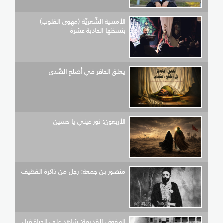
الأمسية الشّعريّة (مهوى القلوب)
بنسختها الحادية عشرة
يعلق الحافر في أضلع الصّدى
الأربعون: نور عيني يا حسين
منصور بن جمعة: رجل من ذاكرة القطيف
الهفوف القديمة: شاهد على الحياة قبل