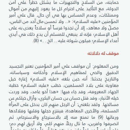
حمايته، من السلاح والتجهيزات ما يشكل خطراً على أمن
الدولة، مع التأكيد على احترام كل ما يعود إليهم من أموال
وممتلكات، وعدم المساس بها في أي حال. قال علي أمير
المؤمنين «عليه السلام»: «.. ولا تمسن مال أحد من الناس،
مصلّ ولا معاهد، إلا أن تجدوا فرساً أو سلاحاً يعدى به على
أهل الإسلام؛ فإنه لا ينبغي للمسلم أن يدع ذلك في أيدي
أعداء الإسلام؛ فيكون شوكة عليه .. الخ . .» (8).
موقف له دلالاته
ومن المعلوم: أن مواقف علي أمير المؤمنين تعتبر التجسيد
الدقيق والحي لمفاهيم الإسلام وأحكامه وسياساته.
والتاريخ يحدثنا: أنه حين بلغه «عليه السلام» إغارة خيل
معاوية على بلاد المسلمين، خطب «عليه السلام» خطبة
الجهاد المعروفة، وقد جاء فيها: «هذا أخو غامد، وقد وردت
خيله الأنبار، وقد قتل حسان بن حسان البكري، وأزال خيلكم عن
مسالحها. ولقد بلغني: أن الرجل منهم كان يدخل على المرأة
المسلمة، والأخرى المعاهدة، فينتزع حجلها وقلبها وقلائدها
ورعاثها (9) ما تمنع منه إلا بالاسترجاع والاسترحام، ثم
انصرفوا وافرين، ما نال رجلاً منهم كلم، ولا أريق لهم دم؛
فلو أن امرءاً مسلماً مات من بعد هذا أسفاً ما كان به ملوماً،