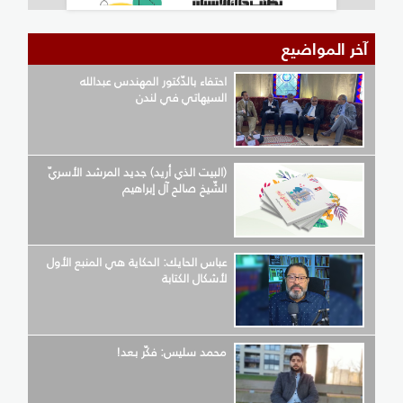
آخر المواضيع
احتفاء بالدّكتور المهندس عبدالله
السيهاتي في لندن
(البيت الذي أريد) جديد المرشد الأسريّ
الشّيخ صالح آل إبراهيم
عباس الحايك: الحكاية هي المنبع الأول
لأشكال الكتابة
محمد سليس: فكّر بعد!