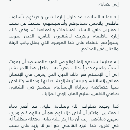
إلى نصابه.
إنه «عليه السلام» قد حاول إثارة الناس وتحريكهم بأسلوب
عاطفي يلامس مشاعرهم وأحاسيسهم؛ فتحدث عن سلب
المغيرين حلي النساء المسلمات والمعاهدات، وفي ذلك
إثارة عاطفية، وتحريك لاشعوري للناس، الذين سوف
يسوؤهم الاعتداء على هذا الموجود الذي يمثل جانب الرقة
والحنان في المجتمع.
إنه «عليه السلام» إنما توقع من المرء «المسلم» أن يموت
أسفاً، واعتبره جديراً بذلك، وحرياً به .. ولعل هذا الأمر يشير
إلى أن الإسلام هو ذلك الدين الذي يغرس في الإنسان
معاني إنسانيته، ويربيه تربية إلهية يحيا بهـا وجدانه، وتتنامى
فيها خصائصه ومزاياه الإنسانية، فيصبح حي الشعور،
صافي النفس، سليم الفكر، إلهي المزايا..
كما ونجده صلوات الله وسلامه عليه.. قد أهدر دماء
المعتدين، واعتبر أن أدنى جزاء لهم هو أن ينالهم كلم وجرح،
وتهرق دماؤهم، رغم أن ما ارتكز عليه بيانه، وجعله منطلقاً له
في تقريره هذا الجزء القاسي هو أمر لا يزيد على سلب