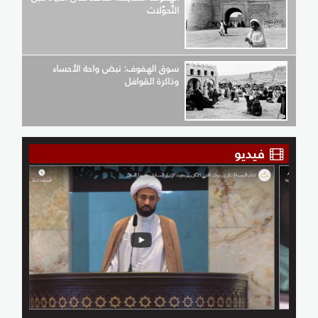
التّحوّلات
سوق الهفوف: نبض واحة الأحساء
وذاكرة القوافل
فيديو