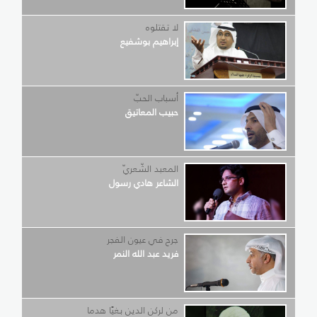
لا تقتلوه
إبراهيم بوشفيع
أسباب الحبّ
حبيب المعاتيق
المعبد الشّعريّ
الشاعر هادي رسول
جرح في عيون الفجر
فريد عبد الله النمر
من لركن الدين بغيًا هدما