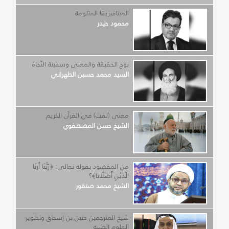
الميتافيزيقا المثلومة
محمود حيدر
نوح الحقيقة والمعنى وسفينة النّجاة
السيد محمد حسين الطهراني
معنى (لفت) في القرآن الكريم
الشيخ حسن المصطفوي
من المقصود بقوله تعالى: ﴿رَبَّنَا أَرِنَا
الَّذَيْنِ أَضَلَّانَا﴾؟
الشيخ محمد صنقور
شيخ المترجمين حنين بن إسحاق وتطوير
العلوم الطبية