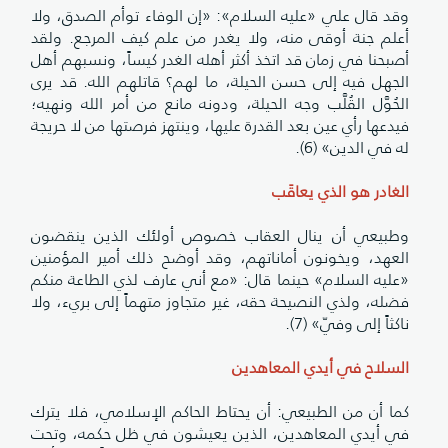
وقد قال علي «عليه السلام»: «إن الوفاء توأم الصدق، ولا
أعلم جنة أوقى منه، ولا يغدر من علم كيف المرجع. ولقد
أصبحنا في زمان قد اتخذ أكثر أهله الغدر كيساً، ونسبهم أهل
الجهل فيه إلى حسن الحيلة، ما لهم؟ قاتلهم الله. قد يرى
الحُوَّل القُلَّب وجه الحيلة، ودونه مانع من أمر الله ونهيه؛
فيدعها رأي عين بعد القدرة عليها، وينتهز فرصتها من لا حريجة
له في الدين» (6).
الغادر هو الذي يعاقَب
وطبيعي أن ينال العقاب خصوص أولئك الذين ينقضون
العهد، ويخونون أماناتهم، وقد أوضح ذلك أمير المؤمنين
«عليه السلام» حينما قال: «مع أني عارف لذي الطاعة منكم
فضله، ولذي النصيحة حقه، غير متجاوز متهماً إلى بريء، ولا
ناكثاً إلى وفيّ» (7).
السلاح في أيدي المعاهدين
كما أن من الطبيعي: أن يحتاط الحاكم الإسلامي، فلا يترك
في أيدي المعاهدين، الذين يعيشون في ظل حكمه، وتحت