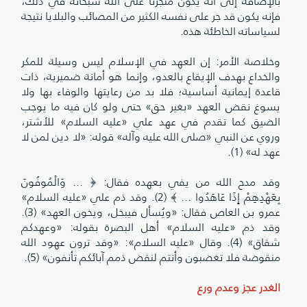
بالإضافة إلى أنه يكون متجرئاً على الله سبحانه في ذلك،
فإنه يكون قد جر على نفسه الكثير من المصائب والبلايا نتيجة
لسياساته الخاطئة هذه.
وخلاصة الأمر: إن العهد في الإسلام ليس وسيلة للمكر
والخداع بهدف الإيقاع بالعدو، وإنما هو أمانة ضميرية، ذات
قاعدة إيمانية أساسية؛ فلا بد من رعايتها والوفاء بها ولا
يسوغ نقض العهد «بغير حق» حتى ولو كان فيه ما يوجب
الضيق كما تقدم في عهد علي «عليه السلام» للأشتر،
وروي عن النبي «صلى الله عليه وآله» قوله: «لا دين لمن لا
عهد له» (1).
وقد مدح الله من يفي بعهده فقال: ﴿ ... وَالْمُوفُونَ
بِعَهْدِهِمْ إِذَا عَاهَدُوا ... ﴾ (2). وقد ذم علي «عليه السلام»
عمرو بن العاص فقال: «ويُسأل فيبخل، ويخون العهد» (3).
وقد ذم «عليه السلام» أهل البصرة بقوله: «وعهدكم
شقاق» (4). وقال «عليه السلام»: «وقد ترون عهود الله
منقوضة فلا تغضبون وأنتم لنقض ذمم آبائكم تأنفون» (5).
الغدر عجز وعدم ورع