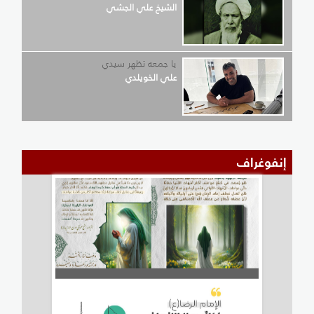
الشيخ علي الجشي
يا جمعه تظهر سيدي
علي الخويلدي
إنفوغراف