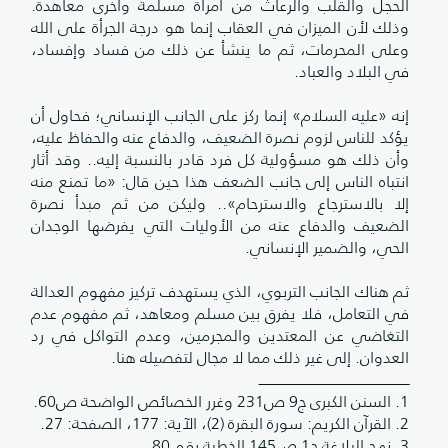
الحجل والقلب والرعاث من امرأة مسلمة وأخرى معاهدة.
وذلك لأن الميزان في العقاب إنما هو درجة الجرأة على الله
وعلى المحرمات، ثم ما ينشأ عن ذلك من فساد وإفساد،
في البلاد والعباد.
إنه «عليه السلام» إنما ركز على الجانب الإنساني؛ فحاول أن
يؤكد للناس لزوم نصرة الضعيف، والدفاع عنه والحفاظ عليه،
وأن ذلك هو مسؤولية كل فرد قادر بالنسبة إليه.. وقد أثار
انتباه الناس إلى جانب الضعف هذا حين قال: «ما تمنع منه
إلا بالاسترجاع والاسترحام».. وليكن من ثم مبدأ نصرة
الضعيف والدفاع عنه من الأوليات التي يفرضها الوجدان
الحي، والضمير الإنساني.
ثم هناك الجانب التربوي، الذي يستهدف تركيز مفهوم العدالة
في التعامل، فلا يفرق بين مسلم ومعاهد، ثم مفهوم عدم
التغاضي عن المعتدين والمجرمين، وعدم التواكل في رد
العدوان. إلى غير ذلك مما لا مجال لتفصيله هنا.
ـــــــــــــــــــــــــــــــــــــــــــــــــــــــــــــــــــــــــــ
1. السنن الكبرى ج9 ص231 وغرر الخصائص الواضحة ص60.
2. القرآن الكريم: سورة البقرة (2)، الآية: 177، الصفحة: 27.
3. نهج البلاغة ج1 ص145 الخطبة رقم 80.