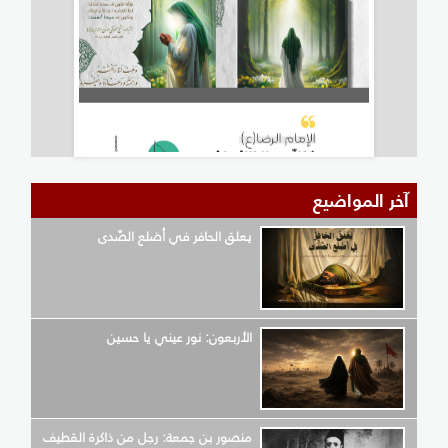
آخر المواضيع
يعلق الحافر في أضلع الصّدى
الأربعون: نور عيني يا حسين
منصور بن جمعة: رجل من ذاكرة القطيف