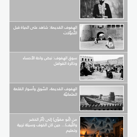
الهفوف القديمة: شاهد على الحياة قبل
التّحوّلات
سوق الهفوف: نبض واحة الأحساء
وذاكرة القوافل
الهفوف القديمة، السّوق وأسوار القلعة
العثمانيّة
من (أبو مغوّي) إلى (أمّ الخضر
واللّيف)... حين كان الخوف وسيلة تربية
وتعليم