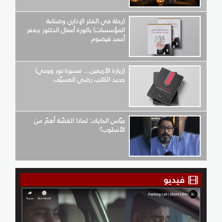
(رحلة في الفكر الإداري وصناعة
المؤسسات) باكورة أعمال الدكتور جعفر
أحمد قيصوم
(زيارة الأربعين... مسيرة نور ووعي)
جديد الكاتب رضي العسيّف
عبّاس الحايك: لماذا القصّة أهمّ من
الأسلوب؟
فيديو