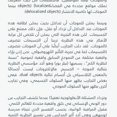
تملك مواقع محددة في الفضاءobjects) (localized بينما
الموجات لها خاصية الانتشار (delocalized objects).
وبينما يمكن للموجات أن تتداخل بحيث يمكن لطاقة هذه
الموجات عند التداخل أن تزداد أو تقل، فإن ذلك ممتنع على
الجسيمات. لكن هذه التجربة التي يمكن أن تلخص كل غرابة
الأفكار في هذه النظرية ترينا أن الجسيمات تتصرف
كالموجات. لقد دلت التجارب أيضًا على أن الموجات تتصرف
كالجسيمات كما في تجربة التأثير الكهروضوئي. نحن إذن بإزاء
واقعية مختلفة عن النموذج السابق واقعية كمومية "نسبة
لنظرية الكم"، يسميها (نيلز بور) وهو أحد مؤسسي النظرية
بثنائية الموجة – الجسيم. فالإلكترونات ليست أجسامًا
بالمعنى الكلاسيكي بل أجسام ثنائية dual objects، ففي
بعض التجارب يظهر منها السلوك الجسيمي، وفي تجارب
أخرى يظهر منها السلوك الموجي.
وتزداد المشكلة الأنطولوجية تعقيدًا عندما تكشف التجارب عن
دور الوعي الإنساني في خلق واقعية محددة للعالم الكمي.
فقبل المراقبة الواعية، بحسب التفسير الذي تتبناه مدرسة
كوبنهغن وهي أحد أكبر المدارس في تفسير النظرية الكمية