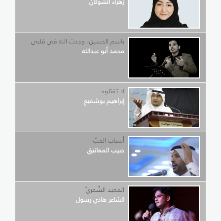
زهراء الشوكان
باسم الحسين؛ وجدت الله في قلبي
محمد أبو عبدالله
لا تقتلوه
إبراهيم بوشفيع
أسباب الحبّ
حبيب المعاتيق
المعبد الشّعريّ
الشاعر هادي رسول