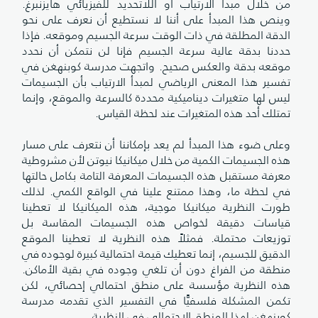
من خلال مبدأ الارتياب أو اللاتحديد للفيزيائي هايزنبرغ.
وينص هذا المبدأ على أننا لا نستطيع أن نعرف على نحو
الدقة المطلقة في ذات الوقت سرعة الجسيم وموقعه. فإذا
حددنا بدقة عالية سرعة الجسيم فإنا لن نتمكن أن نحدد
موقعه بدقة والعكس صحيح. واتجهت مدرسة كوبنهغن في
تفسير هذا المعنى الرياضي لمبدأ الارتياب بأن الجسيمات
ليس لها متغيرات ديناميكية محددة كالسرعة والموقع، وإنما
تمتلك أحد هذه المتغيرات عند لحظة القياس.
وعلى ضوء هذا المبدأ لم يعد بإمكاننا أن نتعرف على مسار
هذه الجسيمات الكمية من خلال ميكانيكا نيوتن لأن مشروطية
معرفة مستقبل هذه الجسيمات المعرفة التامة بكامل حالتها
في لحظة ما، وهذا ممتنع علينا في الواقع الكمي. لذلك
طورت النظرية ميكانيكا موجية، هذه الميكانيكا لا تعطينا
قياسات دقيقة لخواص هذه الجسيمات المقاسة بل
توزيعات محتملة. فمثلاً هذه النظرية لا تعطينا الموقع
الدقيق للجسيم، إنما تعطيك قيمة احتمالية كبيرة لوجوده في
منطقة من الفراغ دون أن تلغي وجوده في بقية الأماكن.
هذه النظرية مؤسسة على منطق احتمالي إحصائي، لكن
تكمن المشكلة فلسفيًّا في التفسير الذي تقدمه مدرسة
كوبنهغن لهذا المنطق الاحتمالي في النظرية.