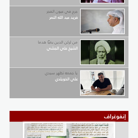
جرح في عيون الفجر
فريد عبد الله النمر
من لركن الدين بغيًا هدما
الشيخ علي الجشي
يا جمعه تظهر سيدي
علي الخويلدي
إنفوغراف