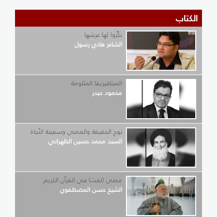
الكتاب
نكِّروا لها عرشها
الشاعر هادي رسول
الميتافيزيقا المثلومة
محمود حيدر
نوح الحقيقة والمعنى وسفينة النّجاة
السيد محمد حسين الطهراني
معنى (لفت) في القرآن الكريم
الشيخ حسن المصطفوي