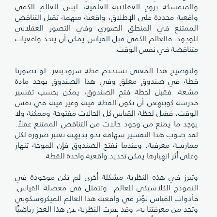
والمتمسكة بروح العقلانية العلمية، ليس للعالم الكمي
واقعية محددة على الإطلاق، واقعية مبهمة تقبل التناقض
الممتنع في المنطق الصوري وفي التصور العقلاني
للوجود. فالعالم الكمي قبل القياس يمكن أن يتخذ واقعيات
متناقضة في نفس الوقت.
ولتوضيح هذا المعنى نستخدم قطة شرودينغر. لو تصورنا
قطة في صندوق مغلق وفي هذا الصندوق يوجد مادة
مشعة. فقبل لحظة فتح الصندوق، يمكن بحسب تفسير
مدرسة كوبنهغن أن تكون القطة ميتة وغير ميتة في نفس
الوقت، فقبل لحظة القياس كل الحالات مفتوحة وممكنة ولا
يوجد ما يمنع من وجود حالات من التناقض الممتنع عقلاً.
لقد صوب هذا التفسير سهامه نحو بديهية تعتبر ضرورة لكل
ممارسة معرفية. وعندما نفتح الصندوق فإن الموجة تنهار
وعلى أثر انهيارها يمكن تحديد واقعية واحدة للقطة.
وتبرز في هذه النظرية مشكلة أخرى لم تكن موجودة في
النموذج الكلاسيكي للعالم وتتمثل في معضلة القياس.
فأدوات القياس تؤثر في واقعية هذا العالم الميكروسكوبي
وتحد من معرفتنا به، وقد عبرت النظرية عن هذا العجز رياضيًّا