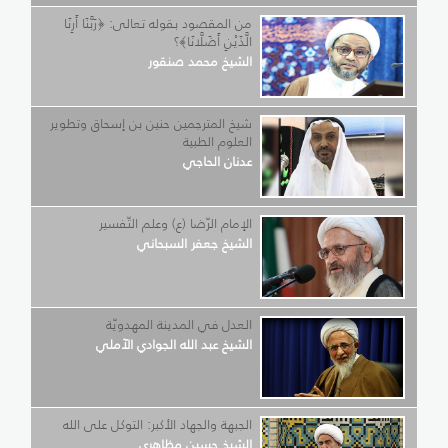
من المقصود بقوله تعالى: ﴿رَبَّنَا أَرِنَا
الَّذَيْنِ أَضَلَّانَا﴾؟
الشيخ محمد صنقور
شيخ المترجمين حنين بن إسحاق وتطوير
العلوم الطبية
عدنان الحاجي
الإمام الرّضا (ع) وعلم التّفسير
الشيخ جعفر السبحاني
العدل في المدينة المهدويّة
الشيخ عبد الله الجوادي الآملي
الجبهة والجهاد الأكبر: التوكل على الله
الشيخ حسين مظاهري