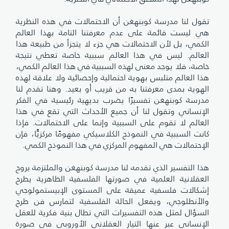
تقول لنا مدرسة كوبنهغن أن الاحتمالات في هذه النظرية
هي ليست قائمة على عدم معرفتنا التامة بهذا العالم
الكمي، بل لأن الاحتمالات هي جزء لا يتجزأ من طبيعة هذا
العالم. ليس في هذا العالم سببية خاصة تعطي نتيجة
خاصة، فلا يوجد معنى لهذه السببية في هذا العالم الكمي،
هذا العالم متلبس بهوية احتمالية وإحصائية ولا علاقة لهذه
الهوية بمدى معرفتنا به من قريب أو بعيد. وهنا تقدم لنا
مدرسة كوبنهغن تفسيرًا يضرب بديهية رئيسية في الفكر
الإنساني وتقول لنا أن جميع الأحداث التي تقع في هذا
العالم لا تقوم على السببية وإنما على الاحتمالات. فإذا
كانت السببية في النموذج الكلاسيكي مفهومًا مركزيًّا، فإن
الإحتمالات هي المفهوم المركزي في هذا النموذج الكمي.
هذا التفسير الذي تقدمه لنا مدرسة كوبنهغن والملتزمة بروح
العقلانية العلمية في صورتها الفلسفية الظاهرية يطرح
إشكالات فلسفية عميقة على المستوى الإبيستمولوجي
والأنطلوجي، ويفعل الحالة الفلسفية لتمارس فن طرح
السؤال لمثل هذه التفسيرات التي تطال بنية فكرية للعقل
الإنساني عبر عنها التيار العقلاني الأوروبي في صورة