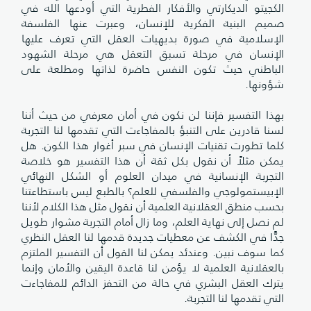
الكجيتو الديكارتي والأفكار الفطرية التي أودعها الله في
صميم البنية الفكرية للإنسان، وعبرت عنها الفلسفة
الإسلامية في صورة بديهيات العقل التي تعرف عليها
الإنسان في مرحلة تسبق التعقل هي مرحلة الشهود
الباطني حيث تكون النفس حاضرة لذاتها ومطلعة على
شؤونها.
بهذا التفسير فإننا لن نكون في أمان معرفي من حيث أننا
لسنا قادرين على التنبؤ بالمفاجاءت التي تقدمها لنا التجربة
كلما تطورت تقنيات الإنسان في سبر أغوار هذا الكون. هل
يمكن مثلاً أن نقول بكل ثقة أن هذا التفسير هو خلاصة
التجربة الإنسانية في ميدان العلوم أو الشكل النهائي
الإبيستمولوجي والفلسفي للعلم؟ بالطبع ليس باستطاعتنا
بحسب منطق العقلانية العلمية أن نقول مثل هذا الكلام لأننا
لم نصل إلى نهاية العلم، وما زال أمام التجربة مشوار طويل
جدًّا في الكشف عن معطيات جديدة قدمها لنا العقل النظري
كما سوف نبين. وعندئد يمكن لنا القول أن التفسير الملتزم
بالعقلانية العلمية لا يؤمن لنا قاعدة اليقين والأمان وإنما
يترك العقل البشري في حالة من التحفز الدائم للمفاجاءت
التي تقدمها لنا التجربة.