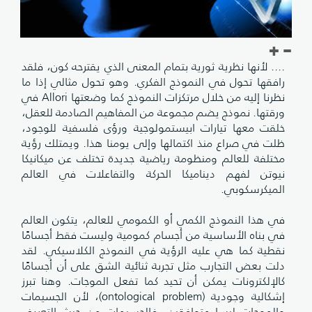
.... لأنها نظرية ثورية بتمام المعنى الذي يقترحه كون، فلقد
رافقها تحول في النموذج الفكري. وهو تحول مثالي إذا ما
نظرنا إليه من خلال مرتكزات النموذج كما وضعتها Allori في
ورقتها. نموذج يضم مجموعة من المفاهيم الصادمة للعقل،
خلقت معها تيارات ابيستمولوجية ورؤى فلسفية للوجود،
ظلت في صراع منذ اكتمالها وإلى يومنا هذا. ويمتلك رؤية
مختلفة للعالم ومنظومة رياضية جديدة تختلف عن ميكانيكا
نيوتن لفهم ديناميكا الحركة والتفاعلات في العالم
الميكرسكوبي.
في هذا النموذج الكمي أو الكمومي للعالم، يتكون العالم
في بناه الأساسية من أجسام كمومية وليست فقط أجسامًا
نقطية كما هي عليه الرؤية في النموذج الكلاسيكي. لقد
دلت بعض التجارب مثل تجربة ثنائية الشق على أن أجسامًا
كالإلكترونات يمكن أن تحيد كما تفعل الموجات. وهنا تبرز
إشكالية وجودية (ontological problem)، لأن الجسيمات
والموجات ليسا متوافقين، فالجسيمات من حيث التعريف