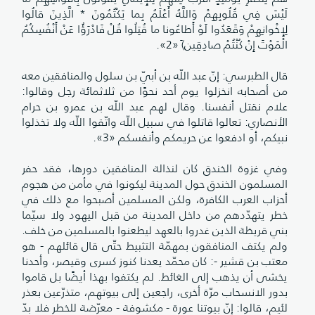
لَيْسَ فِي قُلُوبِهِمْ وَاللَّهُ أَعْلَمُ بِما يَكْتُمُونَ * الَّذِينَ قالُوا
لِإِخْوانِهِمْ وَقَعَدُوا لَوْ أَطاعُونا ما قُتِلُوا قُلْ فَادْرَؤُا عَنْ أَنْفُسِكُمُ
الْمَوْتَ إِنْ كُنْتُمْ صادِقِين)َ «2».
قال الطبرسي: إنّ عبد اللّه بن أبيّ بن سلول والمنافقين معه
من أصحابه انخزلوا يوم أحد نحوًا من ثلاثمائة رجل وقالوا:
علام نقتل أنفسنا. وقال لهم عبد اللّه بن عمرو بن حرام
الأنصاري: تعالوا قاتلوا في سبيل اللّه واتّقوا اللّه ولا تخذلوا
نبيكم، أو ادفعوا عن حريمكم وأنفسكم «3».
وفي غزوة الخندق كان لنذالة المنافقين دورها، فقد حفر
المسلمون الخندق حول المدينة ليكونوا في مأمن من هجوم
أحزاب العرب الكافرة، ولكن المسلمين أصبحوا مع ذلك في
خطر يتهدّدهم من داخل المدينة من قبل اليهود ولا سيّما
بني قريظة الذين غدروا بالعهد ليطعنوا بالمسلمين من خلف.
ولم يكتف المنافقون بمهمّة التثبيط حتّى قال قائلهم - هو
معتب بن قشير -: كان محمّد يعدنا كنوز كسرى وقيصر، وأحدنا
يخشى أن يذهب إلى الغائط. لم يكتفوا بهذا أيضًا بل قاموا
بدور الانسحاب مرّة أخرى، راجعين إلى بيوتهم، متذرّعين بعذر
لئيم، قالوا: إنّ بيوتنا عورة - مكشوفة - معرّضة للخطر فلا بدّ