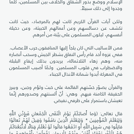
الإسلام ووضع بذور الشقاق والخلاف بين المسلمين، كلّما
وجدوا إلى ذلك سبيلاً.
ولكن آيات القرآن الكريم كانت لهم بالمرصاد، حيث كانت
تكشف عن دسائسهم وعن أعمالهم الخبيثة، وعن دخيلة
أنفسهم، ليكون المسلمون على بيّنة من أمرهم.
فمن الأساليب التي كان يلجأ إليها المنافقون حرب الأعصاب.
ففي غزوة أحد قام رأس النفاق بشطر الجيش وسحب أنصاره
منه، وهم زهاء الثلاثمائة، يريدون بذلك إيقاع البلبلة
والاضطراب في قلوب المسلمين. ولـمّا أصيب المسلمون
في المعركة أبدوا شماتة الأنذال الجبناء.
والقرآن يصوّر خسّتهم القائمة على خبث ولؤم وجبن، ويبرز
الحقيقة الكامنة فيهم. وهي: أنّ ألسنتهم وصدورهم إنّما
تعيشان باستمرار على طرفي نقيض.
قال تعالى: (وَما أَصابَكُمْ يَوْمَ الْتَقَى الْجَمْعانِ فَبِإِذْنِ اللَّهِ
وَلِيَعْلَمَ الْمُؤْمِنِينَ * وَلِيَعْلَمَ الَّذِينَ نافَقُوا وَقِيلَ لَهُمْ تَعالَوْا
قاتِلُوا فِي سَبِيلِ اللَّهِ أَوِ ادْفَعُوا قالُوا لَوْ نَعْلَمُ قِتالًا لَاتَّبَعْناكُمْ
هُمْ لِلْكُفْرِ يَوْمَئِذٍ أَقْرَبُ مِنْهُمْ لِلْإِيمانِ يَقُولُونَ بِأَفْواهِهِمْ ما