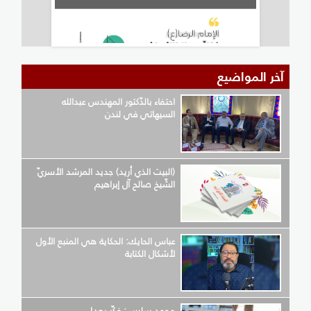
آخر المواضيع
احتفاء بالدّكتور المهندس عبدالله
السيهاتي في لندن
(البيت الذي أريد) جديد المرشد الأسريّ
الشّيخ صالح آل إبراهيم
عباس الحايك: الحكاية هي المنبع الأول
لأشكال الكتابة
محمد سليس: فكّر بعد!