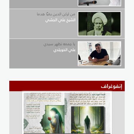
من لركن الدين بغيًا هدما
الشيخ علي الجشي
يا جمعه تظهر سيدي
علي الخويلدي
إنفوغراف