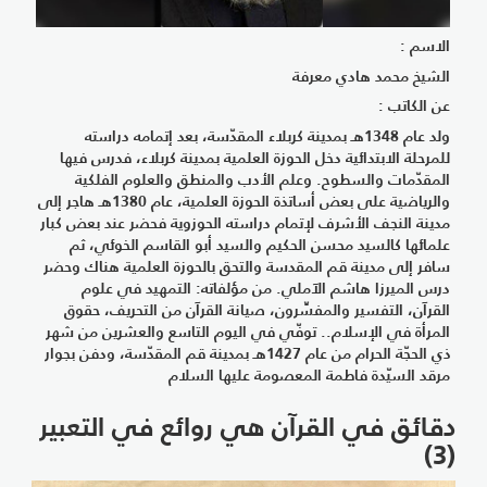
الاسم :
الشيخ محمد هادي معرفة
عن الكاتب :
ولد عام 1348هـ بمدينة كربلاء المقدّسة، بعد إتمامه دراسته
للمرحلة الابتدائية دخل الحوزة العلمية بمدينة كربلاء، فدرس فيها
المقدّمات والسطوح. وعلم الأدب والمنطق والعلوم الفلكية
والرياضية على بعض أساتذة الحوزة العلمية، عام 1380هـ هاجر إلى
مدينة النجف الأشرف لإتمام دراسته الحوزوية فحضر عند بعض كبار
علمائها كالسيد محسن الحكيم والسيد أبو القاسم الخوئي، ثم
سافر إلى مدينة قم المقدسة والتحق بالحوزة العلمية هناك وحضر
درس الميرزا هاشم الآملي. من مؤلفاته: التمهيد في علوم
القرآن، التفسير والمفسِّرون، صيانة القرآن من التحريف، حقوق
المرأة في الإسلام.. توفّي في اليوم التاسع والعشرين من شهر
ذي الحجّة الحرام من عام 1427هـ بمدينة قم المقدّسة، ودفن بجوار
مرقد السيّدة فاطمة المعصومة عليها السلام
دقائق في القرآن هي روائع في التعبير
(3)