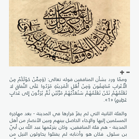
وممّا ورد بشأن المنافقين قوله تعالى: (وَمِمَّنْ حَوْلَكُمْ مِنَ
الْأَعْرابِ مُنافِقُونَ وَمِنْ أَهْلِ الْمَدِينَةِ مَرَدُوا عَلَى النِّفاقِ لا
تَعْلَمُهُمْ نَحْنُ نَعْلَمُهُمْ سَنُعَذِّبُهُمْ مَرَّتَيْنِ ثُمَّ يُرَدُّونَ إِلى عَذابٍ
عَظِيمٍ) «1».
والفئة الثانية التي لم يقرّ قرارها في المدينة - بعد مهاجرة
المسلمين إليها والإخاء الحاصل بينهم وبين الأنصار من أهل
المدينة - هم فئة المنافقين، وكان يتزعّمها عبد اللّه بن أبيّ
بن سلول. فكان هو وأذنابه لم يفتئوا يحاولون النيل من