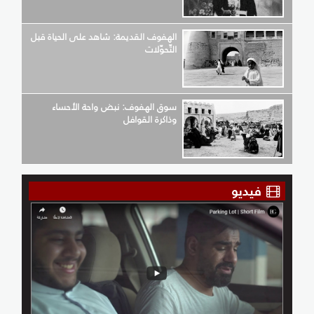
الهفوف القديمة: شاهد على الحياة قبل
التّحوّلات
سوق الهفوف: نبض واحة الأحساء
وذاكرة القوافل
فيديو