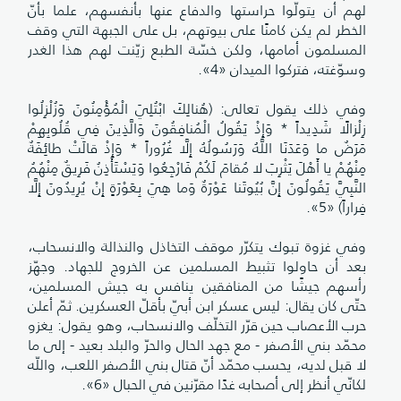
لهم أن يتولّوا حراستها والدفاع عنها بأنفسهم، علما بأنّ
الخطر لم يكن كامنًا على بيوتهم، بل على الجبهة التي وقف
المسلمون أمامها، ولكن خسّة الطبع زيّنت لهم هذا الغدر
وسوّغته، فتركوا الميدان «4».
وفي ذلك يقول تعالى: (هُنالِكَ ابْتُلِيَ الْمُؤْمِنُونَ وَزُلْزِلُوا
زِلْزالًا شَدِيداً * وَإِذْ يَقُولُ الْمُنافِقُونَ وَالَّذِينَ فِي قُلُوبِهِمْ
مَرَضٌ ما وَعَدَنَا اللَّهُ وَرَسُولُهُ إِلَّا غُرُوراً * وَإِذْ قالَتْ طائِفَةٌ
مِنْهُمْ يا أَهْلَ يَثْرِبَ لا مُقامَ لَكُمْ فَارْجِعُوا وَيَسْتَأْذِنُ فَرِيقٌ مِنْهُمُ
النَّبِيَّ يَقُولُونَ إِنَّ بُيُوتَنا عَوْرَةٌ وَما هِيَ بِعَوْرَةٍ إِنْ يُرِيدُونَ إِلَّا
فِراراً) «5».
وفي غزوة تبوك يتكرّر موقف التخاذل والنذالة والانسحاب،
بعد أن حاولوا تثبيط المسلمين عن الخروج للجهاد. وجهّز
رأسهم جيشًا من المنافقين ينافس به جيش المسلمين،
حتّى كان يقال: ليس عسكر ابن أبيّ بأقلّ العسكرين. ثمّ أعلن
حرب الأعصاب حين قرّر التخلّف والانسحاب، وهو يقول: يغزو
محمّد بني الأصفر - مع جهد الحال والحرّ والبلد بعيد - إلى ما
لا قبل لديه، يحسب محمّد أنّ قتال بني الأصفر اللعب، واللّه
لكانّي أنظر إلى أصحابه غدًا مقرّنين في الحبال «6».