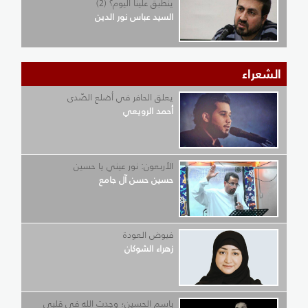
ينطبق علينا اليوم؟ (2)
السيد عباس نور الدين
الشعراء
يعلق الحافر في أضلع الصّدى
أحمد الرويعي
الأربعون: نور عيني يا حسين
حسين حسن آل جامع
فيوض العودة
زهراء الشوكان
باسم الحسين؛ وجدت الله في قلبي