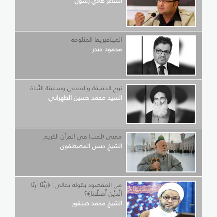
الشاعر هادي رسول
الميتافيزيقا المثلومة
محمود حيدر
نوح الحقيقة والمعنى وسفينة النّجاة
السيد محمد حسين الطهراني
معنى (لفت) في القرآن الكريم
الشيخ حسن المصطفوي
من المقصود بقوله تعالى: ﴿رَبَّنَا أَرِنَا
الَّذَيْنِ أَضَلَّانَا﴾؟
الشيخ محمد صنقور