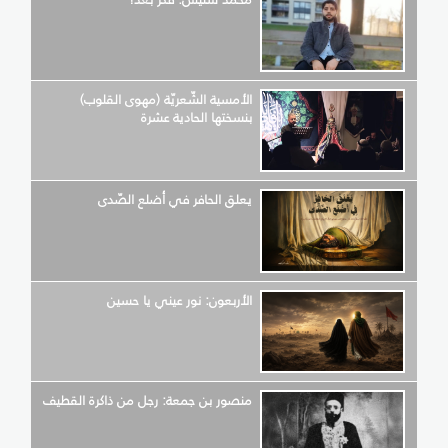
الأمسية الشّعريّة (مهوى القلوب)
بنسختها الحادية عشرة
يعلق الحافر في أضلع الصّدى
الأربعون: نور عيني يا حسين
منصور بن جمعة: رجل من ذاكرة القطيف