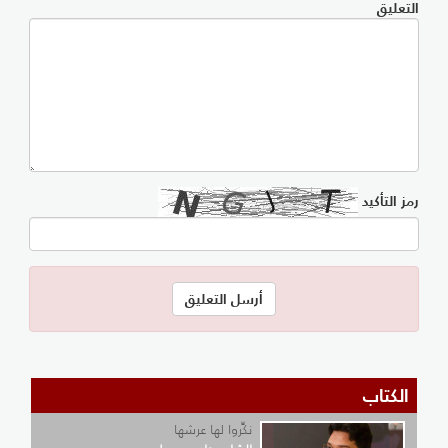
التعليق
رمز التأكيد
الكتاب
نكِّروا لها عرشها