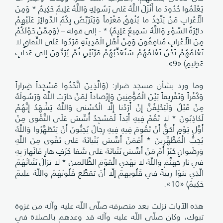
يَعْلَمُوا حُدُودَ ما أَنْزَلَ اللَّهُ عَلى رَسُولِهِ وَاللَّهُ عَلِيمٌ حَكِيمٌ * وَمِنَ
الْأَعْرابِ مَنْ يَتَّخِذُ ما يُنْفِقُ مَغْرَماً وَيَتَرَبَّصُ بِكُمُ الدَّوائِرَ عَلَيْهِمْ
دائِرَةُ السَّوْءِ وَاللَّهُ سَمِيعٌ عَلِيمٌ) * - إلى قوله – (وَمِمَّنْ حَوْلَكُمْ
مِنَ الْأَعْرابِ مُنافِقُونَ وَمِنْ أَهْلِ الْمَدِينَةِ مَرَدُوا عَلَى النِّفاقِ لا
تَعْلَمُهُمْ نَحْنُ نَعْلَمُهُمْ سَنُعَذِّبُهُمْ مَرَّتَيْنِ ثُمَّ يُرَدُّونَ إِلى عَذابٍ
عَظِيمٍ) «9».
وما ورد بشأن مسجد ضرار: (وَالَّذِينَ اتَّخَذُوا مَسْجِداً ضِراراً
وَكُفْراً وَتَفْرِيقاً بَيْنَ الْمُؤْمِنِينَ وَإِرْصاداً لِمَنْ حارَبَ اللَّهَ وَرَسُولَهُ
مِنْ قَبْلُ وَلَيَحْلِفُنَّ إِنْ أَرَدْنا إِلَّا الْحُسْنى وَاللَّهُ يَشْهَدُ إِنَّهُمْ
لَكاذِبُونَ * لا تَقُمْ فِيهِ أَبَداً لَمَسْجِدٌ أُسِّسَ عَلَى التَّقْوى مِنْ
أَوَّلِ يَوْمٍ أَحَقُّ أَنْ تَقُومَ فِيهِ فِيهِ رِجالٌ يُحِبُّونَ أَنْ يَتَطَهَّرُوا وَاللَّهُ
يُحِبُّ الْمُطَّهِّرِينَ * أَفَمَنْ أَسَّسَ بُنْيانَهُ عَلى تَقْوى مِنَ اللَّهِ
وَرِضْوانٍ خَيْرٌ أَمْ مَنْ أَسَّسَ بُنْيانَهُ عَلى شَفا جُرُفٍ هارٍ فَانْهارَ بِهِ
فِي نارِ جَهَنَّمَ وَاللَّهُ لا يَهْدِي الْقَوْمَ الظَّالِمِينَ * لا يَزالُ بُنْيانُهُمُ
الَّذِي بَنَوْا رِيبَةً فِي قُلُوبِهِمْ إِلَّا أَنْ تَقَطَّعَ قُلُوبُهُمْ وَاللَّهُ عَلِيمٌ
حَكِيمٌ) «10».
هذه الآيات نزلت بعد منصرفه صلّى اللّه عليه وآله من غزوة
تبوك، وكان صلّى اللّه عليه وآله قد وعدهم بالصلاة في