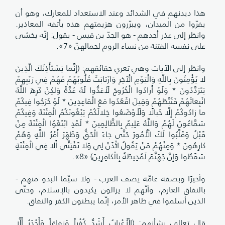
هذا ديدنهم في الشدائد وعند الاستعداد للمعارك، وهو أن
يفرّوا من الميدان، ويبرّرون هزيمتهم هذه بأتفه المعاذير.
وانظر إلى عذر أحدهم - هو الجدّ بن قيس - يقول: إنّه يخشى
على نفسه الفتنة من نساء الروم لجمالهنّ «7».
وانظر إلى الآيات وهي تعري حقائقهم: (إِنَّما يَسْتَأْذِنُكَ الَّذِينَ
لا يُؤْمِنُونَ بِاللَّهِ وَالْيَوْمِ الْآخِرِ وَارْتابَتْ قُلُوبُهُمْ فَهُمْ فِي رَيْبِهِمْ
يَتَرَدَّدُونَ * وَلَوْ أَرادُوا الْخُرُوجَ لَأَعَدُّوا لَهُ عُدَّةً وَلكِنْ كَرِهَ اللَّهُ
انْبِعاثَهُمْ فَثَبَّطَهُمْ وَقِيلَ اقْعُدُوا مَعَ الْقاعِدِينَ * لَوْ خَرَجُوا فِيكُمْ
ما زادُوكُمْ إِلَّا خَبالًا وَلَأَوْضَعُوا خِلالَكُمْ يَبْغُونَكُمُ الْفِتْنَةَ وَفِيكُمْ
سَمَّاعُونَ لَهُمْ وَاللَّهُ عَلِيمٌ بِالظَّالِمِينَ * لَقَدِ ابْتَغَوُا الْفِتْنَةَ مِنْ
قَبْلُ وَقَلَّبُوا لَكَ الْأُمُورَ حَتَّى جاءَ الْحَقُّ وَظَهَرَ أَمْرُ اللَّهِ وَهُمْ
كارِهُونَ * وَمِنْهُمْ مَنْ يَقُولُ ائْذَنْ لِي وَلا تَفْتِنِّي أَلا فِي الْفِتْنَةِ
سَقَطُوا وَإِنَّ جَهَنَّمَ لَمُحِيطَةٌ بِالْكافِرِينَ) «8».
وأخيرًا وبصفة عامّة يصف العرب - ولا سيّما البدو منهم -
بالنفاق العارم، وأنّهم لا يزالون يكيدون بالإسلام، وحتّى
الذين أسلموا في ظاهر الأمر، إنّما يبطنون الكفر والنفاق.
قال تعالى بشأنهم: (الْأَعْرابُ أَشَدُّ كُفْراً وَنِفاقاً وَأَجْدَرُ أَلَّا