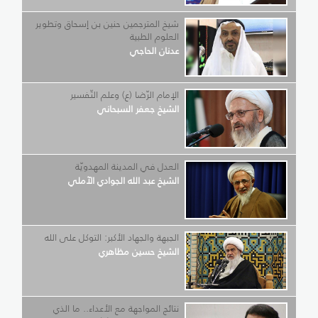
شيخ المترجمين حنين بن إسحاق وتطوير
العلوم الطبية
عدنان الحاجي
الإمام الرّضا (ع) وعلم التّفسير
الشيخ جعفر السبحاني
العدل في المدينة المهدويّة
الشيخ عبد الله الجوادي الآملي
الجبهة والجهاد الأكبر: التوكل على الله
الشيخ حسين مظاهري
نتائج المواجهة مع الأعداء.. ما الذي