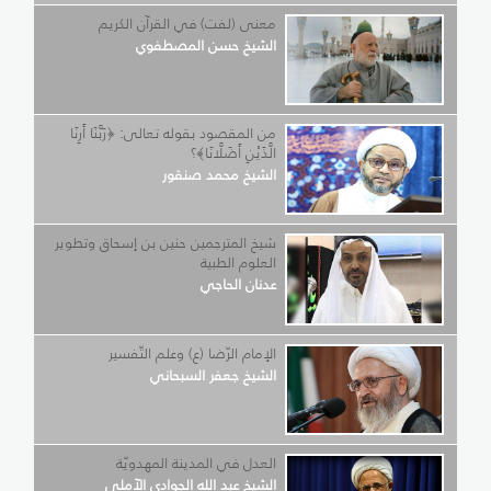
معنى (لفت) في القرآن الكريم
الشيخ حسن المصطفوي
من المقصود بقوله تعالى: ﴿رَبَّنَا أَرِنَا
الَّذَيْنِ أَضَلَّانَا﴾؟
الشيخ محمد صنقور
شيخ المترجمين حنين بن إسحاق وتطوير
العلوم الطبية
عدنان الحاجي
الإمام الرّضا (ع) وعلم التّفسير
الشيخ جعفر السبحاني
العدل في المدينة المهدويّة
الشيخ عبد الله الجوادي الآملي