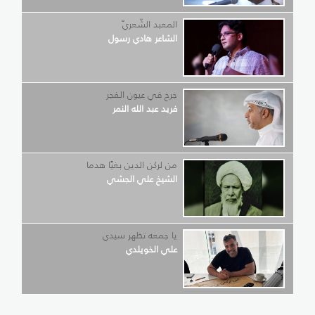
المعبد الشّعريّ
الشاعر هادي رسول
جرح في عيون الفجر
فريد عبد الله النمر
من لركن الدين بغيًا هدما
الشيخ علي الجشي
يا جمعه تظهر سيدي
علي الخويلدي