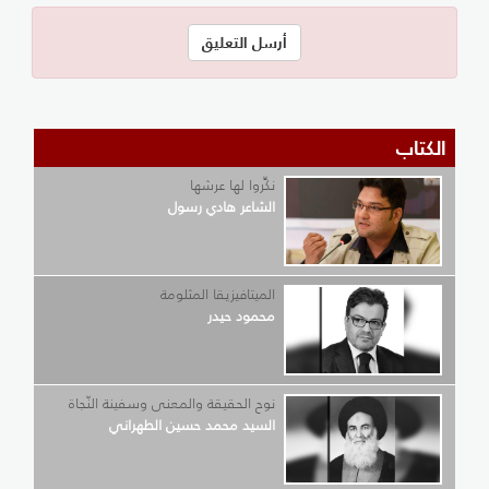
الكتاب
نكِّروا لها عرشها
الشاعر هادي رسول
الميتافيزيقا المثلومة
محمود حيدر
نوح الحقيقة والمعنى وسفينة النّجاة
السيد محمد حسين الطهراني