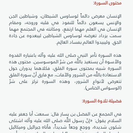
محتوى السورة:
الإنسان معرض دائماً لوساوس الشيطان، وشياطين الجن
والإنس يسعون دائماً للنفوذ في قلبه وروحه، ومقام
الإنسان في العلم مهما ارتفع، ومكانته في المجتمع مهما
سمت يزداد تعرضه لوساوس الشياطين ليبعدوه عن جادة
الحق. وليبيدوا العالم بفساد العالِم.
هذه السورة تأمر النبي صلى الله عليه وآله باعتباره القدوة
والأسوة أن يستعيذ باللَّه من شرّ الموسوسين. محتوى هذه
السورة شبيه بمحتوى سورة الفلق، فكلاهما يدوران حول
الاستعاذة باللَّه من الشرور والآفات، مع فارق أنّ سورة الفلق
تتعرض لأنواع الشرور، وهذه السورة تركز على شرّ
(الوسواس الخناس).
فضيلة تلاوة السورة:
في المجمع عن الفضل بن يسار قال: سمعت أبا جعفر عليه
السلام يقول: «إنّ رسول اللَّه صلى الله عليه وآله اشتكى
شكوى شديدة، ووجع وجعاً شديداً، فأتاه جبرائيل وميكائيل