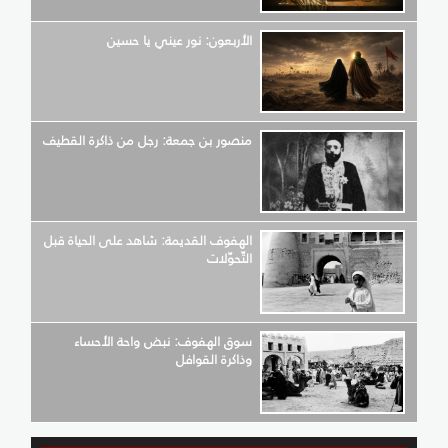
الأربعون: نور عيني يا حسين
منصور بن جمعة: رجل من ذاكرة القطيف
الهفوف القديمة: شاهد على الحياة قبل
التّحوّلات
سوق الهفوف: نبض واحة الأحساء
وذاكرة القوافل