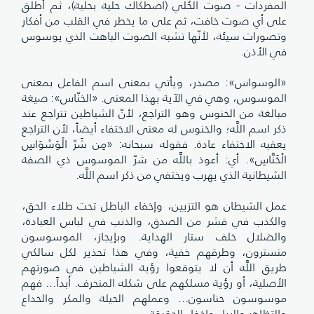
المفردات - صوت الحُلي (اصطكاك حلية بحلية)، ثم أطلق
على أي صوت خافت، ثم على ما يخطر في القلب من أفكار
وتصورات سيئة، لأنّها تشبه الصوت الباهت الذي يوسوس
في الأذن.
«الوسواس»: مصدر، ويأتي بمعنى اسم الفاعل بمعنى
الموسوس، وهي في الآية بهذا المعنى. «الخنّاس»: صيغة
مبالغة من الخنوس وهو التراجع، لأنّ الشياطين تتراجع عند
ذكر اسم اللَّه؛ والخنوس له معنى الاختفاء أيضاً، لأن التراجع
يعقبه الاختفاء عادة. فقوله سبحانه: «مِن شَرّ الْوَسْوَاسِ
الْخَنَّاسِ». أي: أعوذ باللَّه من شرّ الموسوس ذي الصفة
الشيطانية الذي يهرب ويختفي من ذكر اسم اللَّه.
عمل الشيطان هو التزيين، وإخفاء الباطل تحت طلاء الحق،
والكذب في قشر من الصدق، والذنب في لباس العبادة،
والضلال خلف ستار الهداية. وبإيجاز، الموسوسون
متسترون، وطرقهم خفية، وفي هذا تحذير لكل سالكي
طريق اللَّه أن لا يتوقعوا رؤية الشياطين في صورتهم
الأصلية، أو رؤية مسلكهم على شكله المنحرف. أبداً... فهم
موسوسون خناسون... وعملهم الحيلة والمكر والخداع
والتظاهر والرياء وإخفاء الحقيقة.