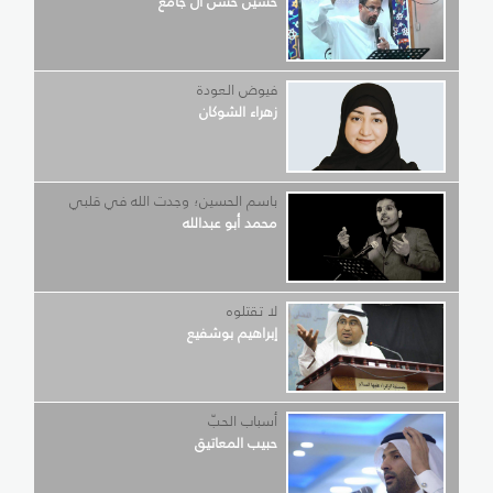
حسين حسن آل جامع
فيوض العودة
زهراء الشوكان
باسم الحسين؛ وجدت الله في قلبي
محمد أبو عبدالله
لا تقتلوه
إبراهيم بوشفيع
أسباب الحبّ
حبيب المعاتيق