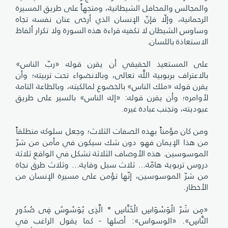
والمجالس والمحافل الشيطانية، ومتجهاً على طريق المسيرة
الرحمانية، وإلّا فإنّ الإنسان الذي أرخى عنان نفسه تجاه
وساوس الشيطان لا تكفيه قراءة هذه السورة ولا تكرار ألفاظ
الاستعاذة باللسان.
على المستعيذ الحقيقي أن يقرن قوله «ربّ الناس»
بالاعتراف بربوبية اللَّه تعالى، وبالانضواء تحت تربيته؛ وأن
يقرن قوله «ملك الناس» بالخضوع لمالكيته، وبالطاعة التامة
لأوامره؛ وأن يقرن قوله: «إله الناس» بالسير على طريق
عبوديته، وتجنب عبادة غيره.
ومن كان مؤمناً بهذه الصفات الثلاث؛ وجعل سلوكه منطلقاً
من هذا الإيمان فهو دون شك سيكون في مأمن من شرّ
الموسوسين. هذه الأوصاف الثلاثة تشكل في الواقع ثلاثة
دروس تربوية هامّة... ثلاث سبل وقاية... وثلاث طرق نجاة
من شرّ الموسوسين، إنّها تؤمن على مسيرة الإنسان من
الأخطار.
«مِن شَرّ الْوَسْوَاسِ الْخَنَّاسِ * الَّذِى يُوَسْوِسُ فِى صُدُورِ
النَّاسِ». «الوسواس»: أصلها - كما يقول الراغب في