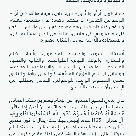
جملة «مِنَ الْجِنَّةِ وَالنَّاسِ» تنبيه على حقيقة هامّة هي أنّ «
الوسواس الخناس» لا ينحصر وجوده في مجموعة معينة،
ولا في فئة خاصة، بل هو موجود في الجن والإنس... في
كل جماعة وفي كل ملبس، فلابدّ من الحذر منه أينما كان،
والاستعاذة باللَّه منه في كل أشكاله وصوره.
أصدقاء السوء، والجلساء المنحرفون، وأئمة الظلم
والضلال، والولاة الجبابرة الطواغيت، والكتاب والخطباء
الفاسدون، والمدارس الإلحادية والالتقاطية المخادعة،
ووسائل الإعلام المزوّرة الملفّقة، كلّها هي وأمثالها تندرج
ضمن المفهوم الواسع للوسواس الخناس وتتطلب من
الإنسان أن يستعيذ باللَّه منها.
في أمالي للشيخ الصدوق عن الإمام جعفر بن محمّد الصادق
عليه السلام قال: «لمّا نزلت هذه الآية: «وَالَّذِينَ إِذَا فَعَلُوا
فَاحِشَةً أَوْ ظَلَمُوا أَنفُسَهُمْ ذَكَرُوا اللَّهَ فَاسْتَغْفَرُوا لِذُنُوبِهِمْ»
[آل عمران : 135] صعد إبليس جبلًا بمكة يقال له ثور، فصرخ
بأعلى صوته بعفاريته فاجتمعوا إليه فقالوا: يا سيّدنا لم
دعوتنا؟ قال: نزلت هذه الآية، فمن لها؟ فقام عفريت من