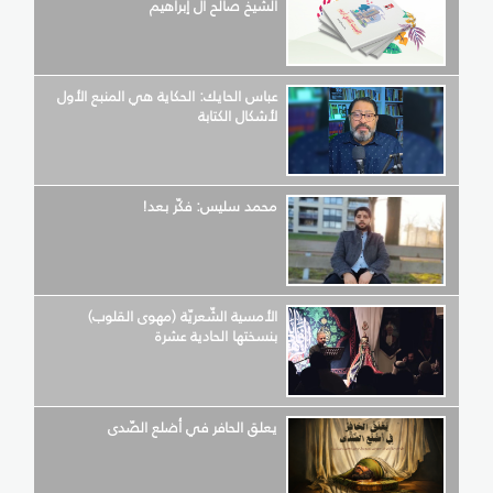
الشّيخ صالح آل إبراهيم
عباس الحايك: الحكاية هي المنبع الأول
لأشكال الكتابة
محمد سليس: فكّر بعد!
الأمسية الشّعريّة (مهوى القلوب)
بنسختها الحادية عشرة
يعلق الحافر في أضلع الصّدى