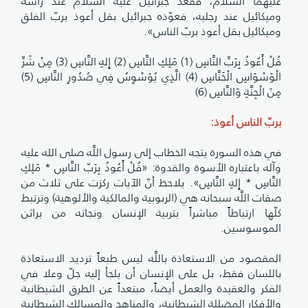
عليهما السلام، فقعد جبرائيل عليه السلام عند رأسه
وميكائيل عند رجليه، فعوّذه جبرائيل بقل أعوذ بربّ الفلق
وميكائيل بقل أعوذ بربّ الناس».
قُلْ أَعُوذُ بِرَبِّ النَّاسِ (1) مَلِكِ النَّاسِ (2) إِلهِ النَّاسِ (3) مِنْ شَرِّ
الْوَسْوَاسِ الْخَنَّاسِ (4) الَّذِي يُوَسْوِسُ فِي صُدُورِ النَّاسِ (5)
مِنَ الْجِنَّةِ وَالنَّاسِ (6)
بربّ الناس أعوذ:
في هذه السورة يتجه الخطاب إلى رسول اللَّه صلى الله عليه
وآله باعتباره الأسوة والقدوة: «قُلْ أَعُوذُ بِرَبّ النَّاسِ * مَلِكِ
النَّاسِ * إِلهِ النَّاسِ». يلاحظ أنّ الآيات ركزت على ثلاث من
صفات اللَّه سبحانه هي (الربوبية والمالكية والألوهية) وترتبط
كلّها ارتباطاً مباشراً بتربية الإنسان ونجاته من براثن
الموسوسين.
المقصود من الاستعاذة باللَّه ليس طبعاً ترديد الاستعاذة
باللسان فقط، بل على الإنسان أن يلجأ إليه جلّ وعلا في
الفكر والعقيدة والعمل أيضاً، مبتعداً عن الطرق الشيطانية
والأفكار المضللة الشيطانية، والمناهج والمسالك الشيطانية