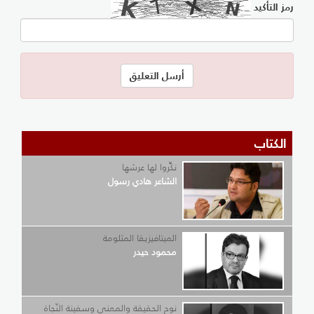
رمز التأكيد
الكتاب
نكِّروا لها عرشها
الشاعر هادي رسول
الميتافيزيقا المثلومة
محمود حيدر
نوح الحقيقة والمعنى وسفينة النّجاة