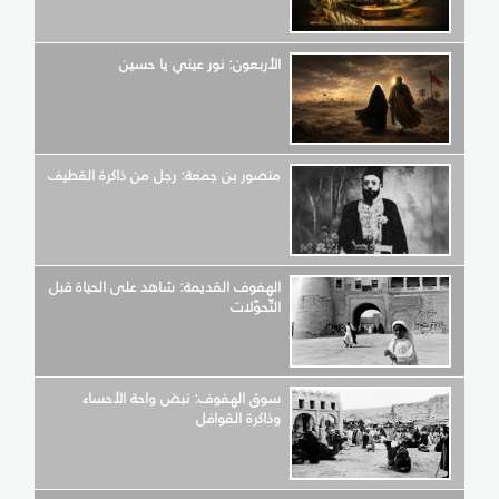
الأربعون: نور عيني يا حسين
منصور بن جمعة: رجل من ذاكرة القطيف
الهفوف القديمة: شاهد على الحياة قبل
التّحوّلات
سوق الهفوف: نبض واحة الأحساء
وذاكرة القوافل