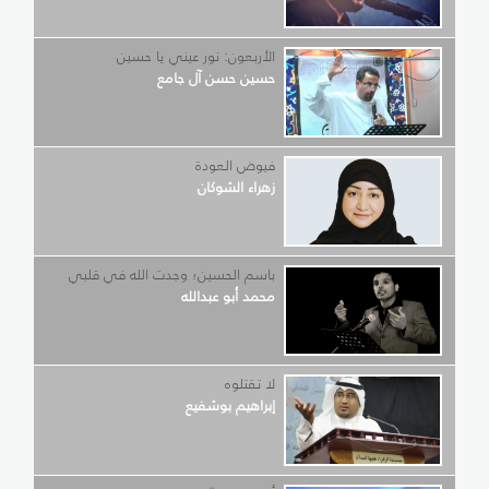
الأربعون: نور عيني يا حسين
حسين حسن آل جامع
فيوض العودة
زهراء الشوكان
باسم الحسين؛ وجدت الله في قلبي
محمد أبو عبدالله
لا تقتلوه
إبراهيم بوشفيع