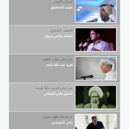
أسباب الحبّ
حبيب المعاتيق
المعبد الشّعريّ
الشاعر هادي رسول
جرح في عيون الفجر
فريد عبد الله النمر
من لركن الدين بغيًا هدما
الشيخ علي الجشي
يا جمعه تظهر سيدي
علي الخويلدي