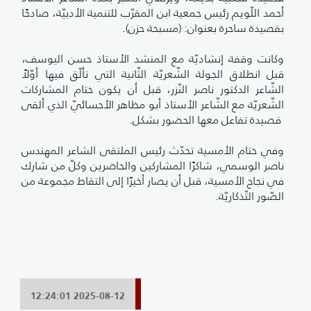
أحمد اللّويم رئيس جمعية ابن المقرّب للتنمية الأدبيّة، صادحًا
بقصيدة ساحرة بعنوان: (مسبحة حزن).
وكانت وقفة إنشاديّة مع المنشد الأستاذ حسن اليوسف،
قبل انطلاق الجولة الشّعريّة الثّانية التي تألّق فيها أوّلاً
الشّاعر الدكتور ناصر النّزر، قبل أن يكون ختام المشاركات
الشّعريّة مع الشّاعر الأستاذ أبو مظاهر الأحسائيّ الذي ألقى
قصيدة تفاعل معها الحضور بشكل.
وفي ختام الأمسية تحدّث رئيس الملتقى الشاعر المهندس
ناصر الوسمي، شاكرًا المشاركين والحاضرين وكلّ من شارك
في نجاح الأمسية، قبل أن يصار أخيرًا إلى التقاط مجموعة من
الصّور التّذكاريّة.
2025-08-12 12:24:01