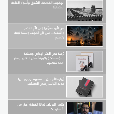
الهفوف القديمة، السّوق وأسوار القلعة
العثمانيّة
من (أبو مغوّي) إلى (أمّ الخضر
واللّيف)... حين كان الخوف وسيلة تربية
وتعليم
(رحلة في الفكر الإداري وصناعة
المؤسسات) باكورة أعمال الدكتور جعفر
أحمد قيصوم
(زيارة الأربعين... مسيرة نور ووعي)
جديد الكاتب رضي العسيّف
عبّاس الحايك: لماذا القصّة أهمّ من
الأسلوب؟