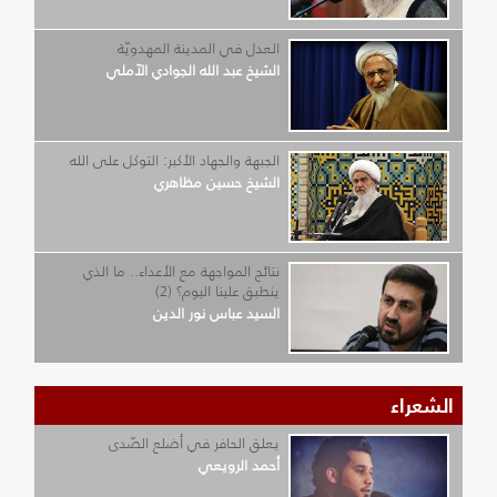
العدل في المدينة المهدويّة
الشيخ عبد الله الجوادي الآملي
الجبهة والجهاد الأكبر: التوكل على الله
الشيخ حسين مظاهري
نتائج المواجهة مع الأعداء.. ما الذي
ينطبق علينا اليوم؟ (2)
السيد عباس نور الدين
الشعراء
يعلق الحافر في أضلع الصّدى
أحمد الرويعي