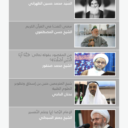
السيد محمد حسين الطهراني
معنى (لفت) في القرآن الكريم
الشيخ حسن المصطفوي
من المقصود بقوله تعالى: ﴿رَبَّنَا أَرِنَا
الَّذَيْنِ أَضَلَّانَا﴾؟
الشيخ محمد صنقور
شيخ المترجمين حنين بن إسحاق وتطوير
العلوم الطبية
عدنان الحاجي
الإمام الرّضا (ع) وعلم التّفسير
الشيخ جعفر السبحاني