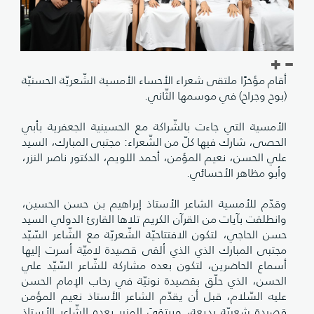
أقام مؤخرًا ملتقى شعراء الأحساء الأمسية الشّعريّة الحسنيّة
(بوح وجراح) في موسمها الثّاني.
الأمسية التي جاءت بالشّراكة مع الحسينية الجعفرية بأبي
الحصى، شارك فيها كلّ من الشّعراء: مجتبى المبارك، السيد
علي الحسن، نعيم المؤمن، أحمد اللويم، الدكتور ناصر النزر،
وأبو مظاهر الأحسائي.
وقدّم للأمسية الشاعر الأستاذ إبراهيم بن حسن الحسين،
وانطلقت بآيات من القرآن الكريم تلاها القارئ الدولي السيد
حسن الحاجي، لتكون الافتتاحيّة الشّعريّة مع الشّاعر السّيّد
مجتبى المبارك الذي الذي ألقى قصيدة لاميّة أسرت إليها
أسماع الحاضرين، لتكون بعده مشاركة للشّاعر السّيّد علي
الحسن، الذي حلّق بقصيدة نونيّة في رحاب الإمام الحسن
عليه السّلام، قبل أن يقدّم الشاعر الأستاذ نعيم المؤمن
قصيدة شعبيّة بديعة، ويرتقيَ المنبر بعده الشّاعر الأستاذ