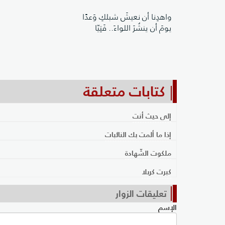
واهدِنا أن نعيشَ شبلكِ وَعدًا
يومَ أن ينشُرَ اللواءَ.. فَتِيّا
كتابات متعلقة
إلى حيث أنت
إذا ما ألمت بك النائبات
ملكوت الشّهادة
كبرت كربلا
تعليقات الزوار
الإسم