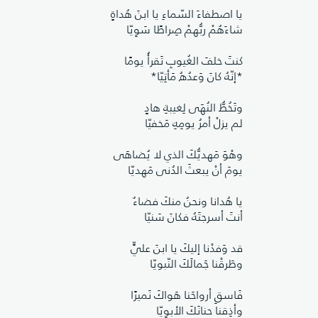
يا اصطفاءَ السّماءِ يا ابنَ هُداةٍ
شاءَهُمْ ربُّهمْ صِراطًا سَوِيّا
كنتَ خلفَ الغُيوبِ تَقرأُ يومًا
*إنّهُ كانَ وَعدُهُ مَأتِيّا*
وتَخُطُّ النُهَى لِغيبةِ هادٍ
لم يزلْ أمرُ يومِهِ مَخفيّا
وهْوَ مَهديُّكَ الذي لا يُضاهَى
يومَ أنْ يبعثَ الدُنى مَهديّا
يا هُدانا ونحنُ منكَ فضاءٌ
أنتَ أسرجتَهُ فكانَ سَنيّا
قد وَفدْنا إليكَ يا ابنَ عليٍّ
وطَرقْنا جَمالَكَ النّبويّا
فَاسقِ أرواحَنا هَواكَ نَميرًا
وأذِقنا حنانَكَ الأبوِيّا