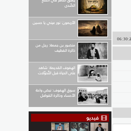
يعلق الحافر في أضلع
الصّدى
الأربعون: نور عيني يا حسين
منصور بن جمعة: رجل من
ذاكرة القطيف
الهفوف القديمة: شاهد
على الحياة قبل التّحوّلات
سوق الهفوف: نبض واحة
الأحساء وذاكرة القوافل
فيديو