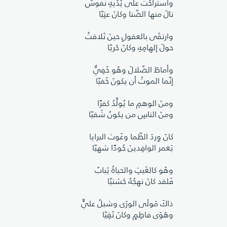
واستراحَتْ على يَدَيهِ نفوسٌ
نالَ منها الضّنا وكانَ عتِيّا
وارتقَى بالعقولِ حينَ تَلاقتْ
حولَ إلهامِهِ وكانَ حَريّا
وأماطَ الضّلالَ وهْو خَفِيٌّ
إنّما الموتُ أن يكونَ خَفيّا
ومنَ الوهمِ ما يُولِّدُ كفرًا
ومنَ الناسِ من يكونُ شَقيّا
كانَ وِردَ الظّما وغَوث البرايا
يَغمر الوافِدينَ جُودًا شهيّا
وهْو كالغَيثِ والحياةُ يَبابٌ
فَلقد كانَ نهجُهُ حَسَنيّا
ذاكَ مَولَى الورَى وشبلُ عليٍّ
وهَوَى فاطِمٍ وكانَ تَقِيّا