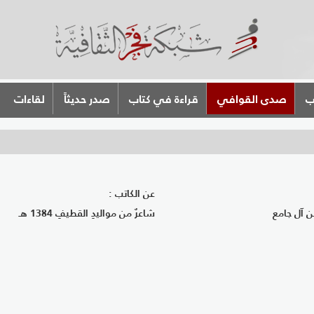
ب
صدى القوافي
قراءة في كتاب
صدر حديثاً
لقاءات
عن الكاتب :
آل جامع
شاعرٌ من مواليدِ القطيفِ 1384 هـ