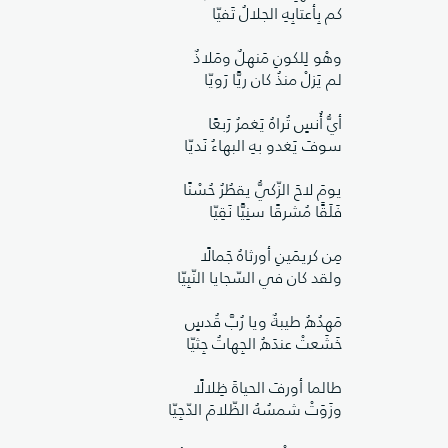
كم بِأعتابِهِ الجلالُ تَفيّا
وهْو لِلكونِ مَنهلٌ ومَلاذٌ
لم يَزلْ منذُ كان ريًّا رَويّا
أيُّ أُنسٍ تُراهُ يَغمرُ رَبعًا
سوفَ يَغدو بهِ البهاءُ نَديّا
يومَ لاحَ الزّكيُّ يقطُرُ حُسْنًا
فَلَقًَا مُشرقًا سنِيًّا نَقِيّا
مِن كريمَينِ أورثاهُ جَمالًا
ولقد كان في السّجايا النّبِيّا
مَهدُهُ طيبةٌ ويا رُبَّ قُدسٍ
خَشَعتْ عندَهُ الجِهاتُ جِثيّا
طالما أورفَ الحياةَ ظِلالًا
وزَوَتْ شمسُهُ الظّلامَ الدّجِيّا