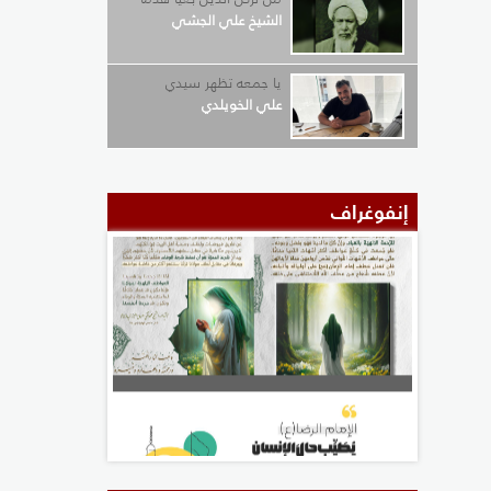
الشيخ علي الجشي
يا جمعه تظهر سيدي
علي الخويلدي
إنفوغراف