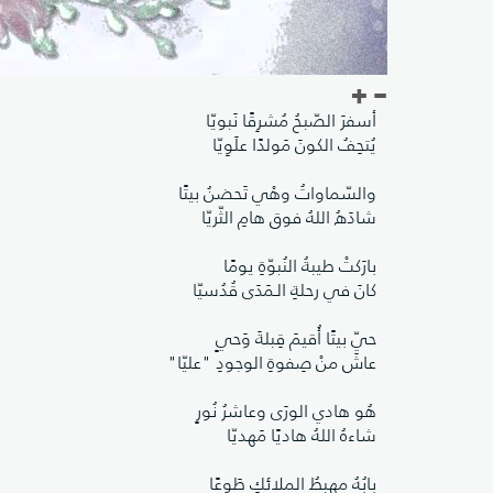
أسفرَ الصّبحُ مُشرِقًا نَبويّا
يُتحِفُ الكونَ مَولدًا علَوِيّا
والسّماواتُ وهْي تَحضنُ بيتًا
شادَهُ اللهُ فوق هامِ الثّريّا
بارَكتْ طيبةُ النُبوّةِ يومًا
كانَ في رحلةِ الـمَدَى قُدُسيّا
حيّ بيتًا أُقيمَ قِبلةَ وَحيٍ
عاشَ منْ صِفوةِ الوجودِ "عليّا"
هُو هادي الورَى وعاشرُ نُورٍ
شاءهُ اللهُ هاديًا مَهديّا
بابُهُ مهبِطُ الملائكِ طَوعًا