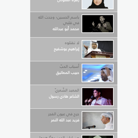
باسم الحسين؛ وجدت الله
في قلبي
محمد أبو عبدالله
لا تقتلوه
إبراهيم بوشفيع
أسباب الحبّ
حبيب المعاتيق
المعبد الشّعريّ
الشاعر هادي رسول
جرح في عيون الفجر
فريد عبد الله النمر
من لركن الدين بغيًا هدما