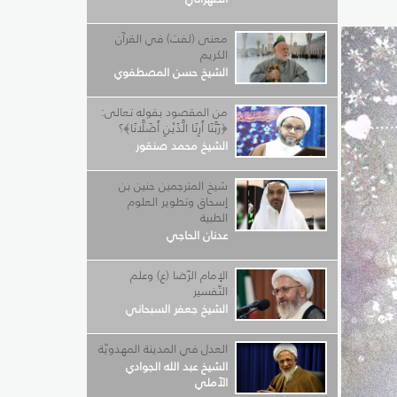
معنى (لفت) في القرآن
الكريم
الشيخ حسن المصطفوي
من المقصود بقوله تعالى:
﴿رَبَّنَا أَرِنَا الَّذَيْنِ أَضَلَّانَا﴾؟
الشيخ محمد صنقور
شيخ المترجمين حنين بن
إسحاق وتطوير العلوم
الطبية
عدنان الحاجي
الإمام الرّضا (ع) وعلم
التّفسير
الشيخ جعفر السبحاني
العدل في المدينة المهدويّة
الشيخ عبد الله الجوادي
الآملي