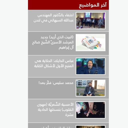
آخر المواضيع
احتفاء بالدّكتور المهندس
عبدالله السيهاتي في لندن
(البيت الذي أريد) جديد
المرشد الأسريّ الشّيخ صالح
آل إبراهيم
عباس الحايك: الحكاية هي
المنبع الأول لأشكال الكتابة
محمد سليس: فكّر بعد!
الأمسية الشّعريّة (مهوى
القلوب) بنسختها الحادية
عشرة