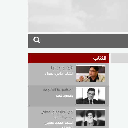
الكتاب
نكِّروا لها عرشها
الشاعر هادي رسول
الميتافيزيقا المثلومة
محمود حيدر
نوح الحقيقة والمعنى
وسفينة النّجاة
السيد محمد حسين
الطهراني