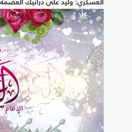
العسكريّ: وليد على درانيك العصمة