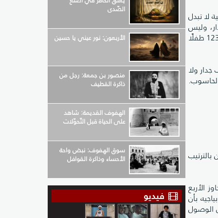
يعلق الحافر في أضلع
الصّدى
ة لا تبدل
دار، وليس
حجمها، اضطر الأطفال إلى الاعتماد على الاستدلال المنطقي بدلًا من الملاحظة أو الرؤية المباشرة لترتيب الدمى. اختبر يانغ 123 طفلًا
الأربعون: نور عيني يا حسين
تبئة خلف جدار ولا
منصور بن جمعة: رجل من
الحاسوب.
ذاكرة القطيف
الهفوف القديمة: شاهد
على الحياة قبل التّحوّلات
سوق الهفوف: نبض واحة
بالترتيب
الأحساء وذاكرة القوافل
ي سن لا يتجاوز الأربع
فيديو
ياجيه بأن
ى الوصول