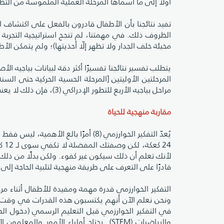
أولاً إلى ما أسماها المرحلة العملية الملموسة من التطور الإدر
تفيد نتائجنا بأن الأطفال قادرون بالفعل على اكتشاف ا
الظروف ذلك. في مهمتنا، لم تنجح استراتيجية التجربة و
مخبئة خلف الجدار ولا تظهر إلّا أحذيتها)؛ ولم يتمكن ا
يتطلب تفسير نتائجنا تفسيرًا أكثر دقة لبيانات بياجيه ا
المرحلتين الأوليتين [المرحلة الحسية الحركية حتى السن
مراحل بياجيه الأربع للتطور الإدراكي (3)، فإن ذلك لا يعني عجزهم عن اتخاذ قرارات أخرى إذا اقتضت الحاجة.
مقاربة منهجية للحياة
يُعدّ التفكير الخوارزمي (8) أمرًا بال
24 
لأنك تعلم أن ذلك سيكون غير كفوء. ولكن بدلًا من ذل
قادرًا على التعرف على طريقة منهجية لتلبية الحاجة إل
التفكير الخوارزمي قدرة مهمة ومفيدة للأطفال أثناء مرح
ونحن نعلم الآن أنهم يكتسبون هذه القدرات في وقت أبكر
في التفكير الخوارزمي قبل التعليم الرسمي (دخول الص
والرياضيات (STEM). يحتاج أولياء الأم