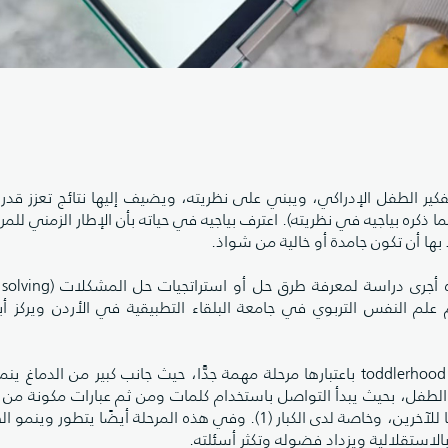
فكير الطفل الإدراكي، ويبني على نظريته، ويضيف إليها نتائج تعزز قدرة
كره بياجيه في نظريته). اعترف بياجيه في حياته بأن الإطار الزمني للمرا
ها أن تكون جامدة أو خالية من شواذ.
أحد طلبة الدكتوراة الذي أشرفت على رسالته للدكتوراه أج
قسم علم النفس التربوي في جامعة البلقاء التطبيقية في الأردن ويركز أ
الدكتور زيد الكوري اختار لمشروع الدكتوره مرحلة الدرج toddlerhood باعتبارها مرحلة مهمة جدًّا، حيث جانب كبير من 
 الطفل، بحيث يبدأ التواصل باستخدام كلمات ومن ثم عبارات مكونة من ك
ثلاث، ومع نهاية هذه المرحلة يزيد كلامه وضوحًا وفهمًا للآخرين، وخاصة لدى الكبار (1). وفي هذه المرحلة أيضًا 
عور بالاستقلالية ويزداد فضوله وتكثر أسئلته.