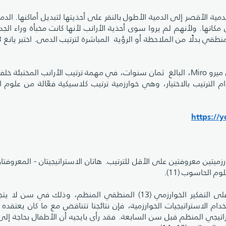
ية الأقصر إلى الدمية الأطول بالنقر على أحذيتها لتبديل أماكنها. الدمي
ي مكانها. ولأنهم لم يروا سوى أحذية الأرانب لأنها كانت مخبأة وراء الج
مقطع فيديو؛ الباحث هويوين أليكس يانغ يختبر الطفل ميرو Miro، البالغ ثمان سنوات، في مهمة ترتيب الأرانب المخ
م الترتيب بالاختيار، وهي خوارزمية ترتيب كلاسيكية فعّالة من علوم 
https://
تين معروفتين على الأقل للترتيب. هاتان الاستراتيجيتان - المعروفتان 
أظهر أكثر من نصف الأطفال الذين اختبرناهم دلائل على التفكير الخوارزمي (13) المنطقي المنظم، وذلك ف
تخدام الاستراتيجيات الخوارزمية، فإن نتائجنا تتناقض مع ما كان يعتقده ب
راتيجي المنظم قبل سن السابعة. فقد رأى بايجيه أن الأطفال بحاجة إل