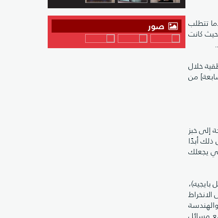
دما تتطلب
صور
(حيث كانت
.
طقية خلال
سابعة] من
اجة إلى خبز
تفعل ذلك أبدًا
مي يجعلك
 بايجيه)،
 الانخراط
والهندسة
 مع مسائل