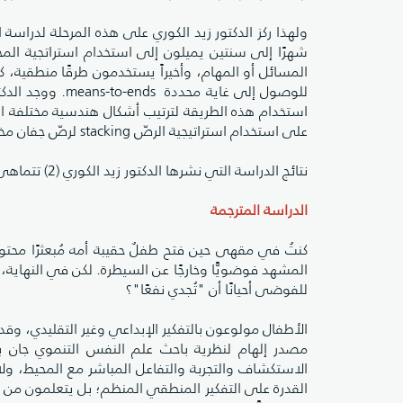
شهرًا إلى سنتين يميلون إلى استخدام استراتجية ال
المسائل أو المهام، وأخيراً يستخدمون طرقًا منطقية، كم
للوصول إلى غاية 
استخدام هذه الطريقة لترتيب أشكال هندسية مختلفة الحجم
على استخدام استراتيجية الرصّ stacking لرصّ جفان مختلفة الحجم فوق بعضها من الأكبر إلى الأصغر.
نتائج الدراسة التي نشرها الدكتور زيد الكوري (2) تتماهى مع نتائج الدراسة القيمة المترجمة أدناه.
الدراسة المترجمة
كنتُ في مقهى حين فتح طفلٌ حقيبة أمه مُبعثرًا محتوي
المشهد فوضويًّا وخارجًا عن السيطرة. لكن في النهاية، 
للفوضى أحيانًا أن "تُجدي نفعًا"؟
الأطفال مولوعون بالتفكير الإبداعي وغير التقليدي، وق
مصدر إلهام لنظرية باحث علم النفس التنموي جان ب
الاستكشاف والتجربة والتفاعل المباشر مع المحيط، ولابد
القدرة على التفكير المنطقي المنظم؛ بل يتعلمون من خل