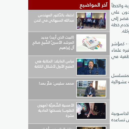
آخر المواضيع
ة والخطأ
دون على
احتفاء بالدّكتور المهندس
أقصر إلى
عبدالله السيهاتي في لندن
تخدم خطة
لة.
(البيت الذي أريد) جديد
المرشد الأسريّ الشّيخ صالح
اء النفس سلوك الأطفال الصغار غير الكفوء في هذا النوع من مهام الترتيب - والذي يعرف بالترتيب المتسلسل (6) - كمؤشر
آل إبراهيم
ره علماء
نطقية في
عباس الحايك: الحكاية هي
المنبع الأول لأشكال الكتابة
المتسلسل
 عشوائية
محمد سليس: فكّر بعد!
الأمسية الشّعريّة (مهوى
القلوب) بنسختها الحادية
لحاسوبية
عشرة
ى تساعده