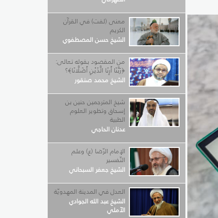
معنى (لفت) في القرآن
الكريم
الشيخ حسن المصطفوي
من المقصود بقوله تعالى:
﴿رَبَّنَا أَرِنَا الَّذَيْنِ أَضَلَّانَا﴾؟
الشيخ محمد صنقور
شيخ المترجمين حنين بن
إسحاق وتطوير العلوم
الطبية
عدنان الحاجي
الإمام الرّضا (ع) وعلم
التّفسير
الشيخ جعفر السبحاني
العدل في المدينة المهدويّة
الشيخ عبد الله الجوادي
الآملي