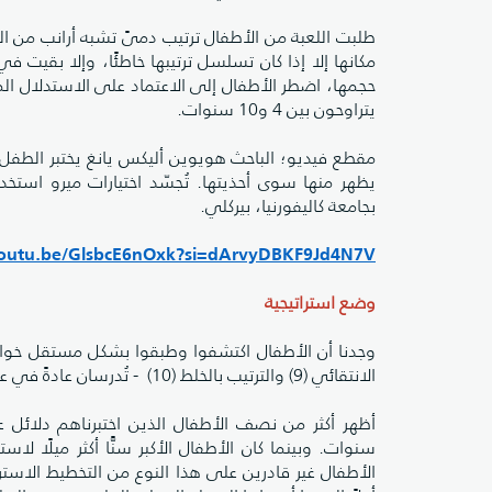
طلبت اللعبة من الأطفال ترتيب دمىً تشبه أرانب من الدم
مكانها إلا إذا كان تسلسل ترتيبها خاطئًا، وإلا بقيت ف
يتراوحون بين 4 و10 سنوات.
يظهر منها سوى أحذيتها. تُجسّد اختيارات ميرو استخدا
بجامعة كاليفورنيا، بيركلي.
youtu.be/GlsbcE6nOxk?si=dArvyDBKF9Jd4N7V
وضع استراتيجية
وجدنا أن الأطفال اكتشفوا وطبقوا بشكل مستقل خوارزمي
الانتقائي (9) والترتيب بالخلط (10) - تُدرسان عادةً في علوم الحاسوب (11).
سنوات. وبينما كان الأطفال الأكبر سنًّا أكثر ميلًا لاس
الأطفال غير قادرين على هذا النوع من التخطيط الاست