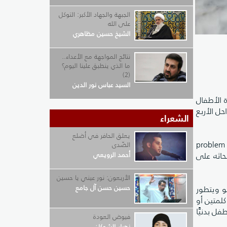
الجبهة والجهاد الأكبر: التوكل
على الله
الشيخ حسين مظاهري
نتائج المواجهة مع الأعداء..
ما الذي ينطبق علينا اليوم؟
(2)
السيد عباس نور الدين
 الأطفال
حل الأربع
الشعراء
يعلق الحافر في أضلع
رى دراسة لمعرفة طرق حل أو استراتجيات حل المشكلات (problem solving
الصّدى
بحاثه على
أحمد الرويعي
الأربعون: نور عيني يا حسين
حسين حسن آل جامع
الدماغ ينمو ويتطور
لمتين أو
يتطور وينمو الطفل بدنيًّا
فيوض العودة
زهراء الشوكان