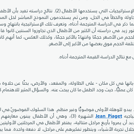
محاولة والخطأ في الحل، ومن ثم يستخدمون النموذج المباشر لحل الم
ا ذكر في الدراسة المترجمة أدناه، وتعرف تلك الإستراتيجية بانتهاج وس
محددة means-to-ends. ووجد الدكتور زيد في دراسته أن الكثير من الأطفال الذي تجاوزوا السنتين كانو
 من الأصغر حجمًا وانتهاءً بالأكبر حجمًا، وكذلك العكس، كما أنهم كان
اتها في كل مكان - على الطاولة، والمقعد، والأرض، بحثًا عن حلاوة فا
كان عمليًّا، حيث وجد الطفل ما كان يبحث عنه. والسؤال المثير للاهتمام 
د يبدو للوهلة الأولى فوضويًّا وغير منظم. هذا السلوك الفوضويّ في ا
Jean Piaget
ياجيه
الشهيرة (3)، وهي أن الأطفال يبنون معارفه
 أن يمروا بأربع مراحل متتالية، يفتقر الأطفال في المرحلتين الأوليتين
ال تجربة الأشياء، ويتطور تفكيرهم على مراحل، لا دفعة واحدة. فما يب