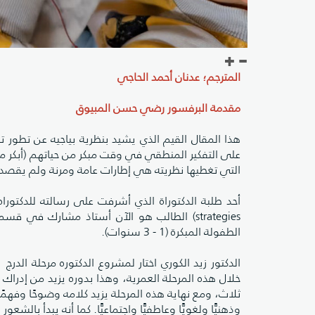
المترجم؛ عدنان أحمد الحاجي
مقدمة البرفسور رضي حسن المبيوق
هذا المقال القيم الذي يشيد بنظرية بياجيه عن تطور ت
على التفكير المنطقي في وقت مبكر من حياتهم (أبكر مما ذ
التي تغطيها نظريته هي إطارات عامة ومرنة ولم يقصد ب
strategies) الطالب هو الآن أستاذ مشارك في 
الطفولة المبكرة (1 - 3 سنوات).
خلال هذه المرحلة العمرية، وهذا بدوره يزيد من إدراك
وذهنيًّا ولغويًّا وعاطفيًّا واجتماعيًّا. كما أنه يبدأ بالش