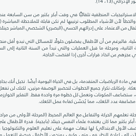
اكي (13، 14).
لاستراتيجيات المنطقية تلقائيًّا في وقت أبكر بكثير من سن السابعة عن
الخطأ لأن الأشياء المطلوب ترتيبها لم تكن قابلة للملاحظة المباشرة 
لأطفال من الاعتماد على إدراكهم الحسي (البصري) الشخصي المباشر حينئذ
لأصلية. فالبرغم من أن الأطفال يفضلون حلولًا للمسائل التي تبدو أقل من
ة الثانية، ومرحلة ما قبل العمليات والتي تبدأ من السنة الثانية إلى ال
غ الأهمية، ليس فقط في مادة الرياضيات المتقدمة، بل في الحياة اليومية أيضًا. تخيل أنك بح
كعكة، لكن وصفتك المفضلة لا تكفي سوى لـ 12 كعكة. بإمكانك تكرار جميع الخطوات لتحضير الوصفة مرتين، لكنك لن 
ك، ستضاعف المكونات وتعمل كل خطوة مرة واحدة فقط. التفكير الخوارز
ى مضاعفة عدد الكعك، مما يُحسّن كفاءة عمل الكعك.
لة تعلمهم الحركة والتفاعل مع العالم المحيط (المرحلة الأولى من مراحل
 بكثير مما كان يعتقده علماء النفس حينئذ (بايجيه). قدرة الأطفال على
ف الأول الابتدائي) لها تبعات مهمة على تعليم العلوم والتكنولوجيا 
ور والمعلمون الآن إلى إعادة النظر في متى وكيف يمنحون الأطفال فرصة للتعمل