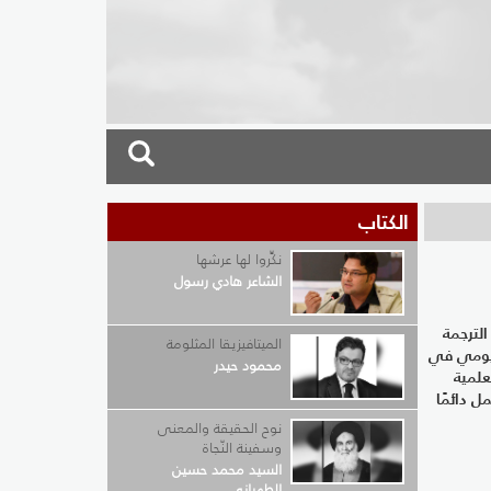
الكتاب
نكِّروا لها عرشها
الشاعر هادي رسول
الترجمة
الميتافيزيقا المثلومة
كل يومي في
محمود حيدر
علمية
ل دائمًا
نوح الحقيقة والمعنى
وسفينة النّجاة
السيد محمد حسين
الطهراني