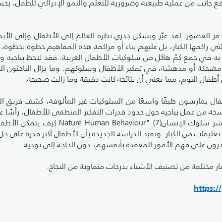
قع جانب من عملية طبيعية وضرورية للتعلم والنمو الإدراكي للطفل، بح
ر العصور. لقد غيّر وبشكل جذري نظرة العالم إلى الأطفال وإلى الأبد، مُ
تي راكمها الكبار، بل عليهم بناء أو مراكمة هذه المفاهيم خطوة بخطوة،
 به في جمع كمّ هائل من سلوكيات الأطفال الغريبة. فقد لاحظ بياجيه ووث
ن مضحكة أو مدهشة، في تفكير الأطفال وسلوكهم. وما يزال الباحثون ا
ال اليوم، مما يعني أن نتائجه كانت دقيقة وما زالت صحيحة.
أطفال يمارسون طيفًا واسعًا من السلوكيات غير المألوفة، كشف فريق ال
خة من عمل بياجيه حول حدود قدرات التفكير المنطقي للأطفال، رأسًا 
وصفت ورقتنا البحثية الجديدة المنشورة في مجلة "نتشر سلوك الإنسانBehaviour" (7
ليمات من الكبار. وتفيد الدراسة الجديدة بأن الأطفال أكثر قدرة على ح
رون على فهم الأمور المعقدة بأنفسهم، دون الحاجة إلى توجيه.
 مختلفة من تصنيف الأشياء بدرجات متفاوتة من النجاح.
https: