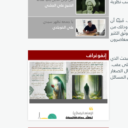
سب نظرية
الشيخ علي الجشي
بيّنًا أن
يا جمعه تظهر سيدي
 وذلك من
علي الخويلدي
ّق الكثير
لمعاصرون
إنفوغراف
بحث الذي
على عقب.
Nature Human ) كيف يتمكن الأطفال الصغار
ل المسائل