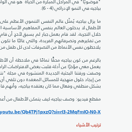
"فوضويًّا" في المراحل المبكرة من الحياة هو في الوا
بياجيه في النمو الإدراكي (4 - 6).
ما يزال بياجيه يُمثّل عالم النفس التنموي الأعظم على م
الأطفال لا يدخلون العالم بنفس المفاهيم الأساسية ال
خلال التجربة. لقد قام بعمل جبار لم يسبق لأحدٍ أن قام
من تفكيرهم وتصرفاتهم الفريدة، والتي غالبًا ما تكو
يلاحظون نفس الأنماط من التصرفات لدى كل طفل من أطف
بالرغم من كون بياجيه محقًّا تمامًا في ملاحظة أن ال
يعمل معي مؤخرًا عن أدلة قلبت بعض الافتراضات الراس
من إيجاد حلول منهجية للمسائل المعقدة دون تلقي أي تع
بشكل منطقي وفعال مما كان يعتقده بياجيه، وأنهم قاد
مقطع فيديو: وصف بياجيه كيف يتمكن الأطفال من أعمار
//youtu.be/Qb4TPj1pxzQ?si=rI3-2MqFmIO-N0-X
ترتيب الأشياء