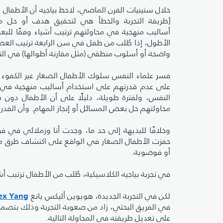
خلال ستينيات القرن الماضي، لاحظ بياجيه أن الأطفال
[طريقة التجربة والخطأ هي لتحقيق هدف أو حل مش
أساليب منهجية في محاولتهم ترتيب أشياء وفقًا للب
الأطول، إذا طُلب من طفل في سن الرابعة ترتيب ال
واضحة أو أسلوب منطقي (مثل مقارنة أطوالها) في التر
على عدم قدرتهم على استخدام أساليب منهجية في إنج
النفس، ولفترة طويلة، دليلًا على أن الأطفال دون 
محاولتهم حل بعض المسائل أو إنجاز المهام. وأن القد
وخلافًا للبديهة إلى حد ما، وجدت أنا وزملائي في ف
حفزت الأطفال الصغار في الواقع على اكتشاف طرق م
أو فوضوية.
في تجربة بياجيه الكلاسيكية، طُلب من الأطفال ترتيب
ex Yang
لكن في التجربة الجديدة، هويوين أليكس يانغ
في الفريق البحثي، زاد من صعوبة التجربة وذلك بتصميم
على تعديل طريقته في المحاولة التالية.