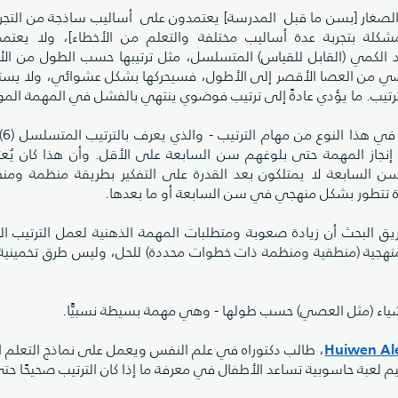
 الصغار [بسن ما قبل المدرسة] يعتمدون على أساليب ساذجة من التجرب
كلة بتجربة عدة أساليب مختلفة والتعلم من الأخطاء]، ولا يعتم
عد الكمي (القابل للقياس) المتسلسل، مثل ترتيبها حسب الطول من ال
عصي من العصا الأقصر إلى الأطول، فسيحركها بشكل عشوائي، ولا يس
تيب. ما يؤدي عادةً إلى ترتيب فوضوي ينتهي بالفشل في المهمة الموك
فسر علم
از المهمة حتى بلوغهم سن السابعة على الأقل. وأن هذا كان يُعتب
سن السابعة لا يمتلكون بعد القدرة على التفكير بطريقة منظمة وم
رة تتطور بشكل منهجي في سن السابعة أو ما بعدها.
ريق البحث أن زيادة صعوبة ومتطلبات المهمة الذهنية لعمل الترتيب 
نهجية (منطقية ومنظمة ذات خطوات محددة) للحل، وليس طرق تخمينية
 أشياء (مثل العصي) حسب طولها - وهي مهمة بسيطة نسبيًّا.
Huiwen Al
، طالب دكتوراه في علم النفس ويعمل على نماذج التعلم ا
 لعبة حاسوبية تساعد الأطفال في معرفة ما إذا كان الترتيب صحيحًا حت