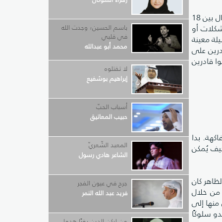
ولهذا ركز الدكتور زيد الكوري على هذه المرحلة لدراسة الإستراتيجيات التي يستخدمها الأطفال (2). نتائج دراسته تفيد بأن الأطفال بين 18
شكلات أو
باسم الحسين؛ وجدت الله
في قلبي
يلة معينة
محمد أبو عبدالله
ا قادرين على
وا قادرين
لا تقتلوه
إبراهيم بوشفيع
أسباب الحبّ
حبيب المعاتيق
كهة. بدا
المعبد الشّعريّ
كيف يُمكن
الشاعر هادي رسول
لظاهر كان
جرح في عيون الفجر
م من خلال
فريد عبد الله النمر
 منها إلى
دو سلوكًا
من لركن الدين بغيًا هدما