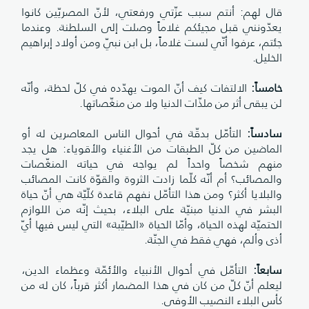
قال لهم: أنتم سبب عزّتي ورفعتي، لأنّ المصريّين كانوا
يعدّونني قبل مجيئكم غلاماً وصلت إلى السلطنة. وعندما
جئتم، عرفوا أنّي لست غلاماً، بل ابن نبيّ ومن أولاد إبراهيم
الخليل.
خامساً
:
الالتفات كيف أنّ الموت يهدّده في كلّ لحظة، وأنّه
لن يبقى أثر من ملذّات الدنيا ولا من منغّصاتها.
سادساً:
التأمّل بدقّة في أحوال الناس المعاصرين له أو
الماضين من كلّ الطبقات من الأغنياء والأقوياء: هل يجد
منهم شخصاً واحداً لم يواجه في حياته المنغّصات
والمصائب؟ أم أنّه كلّما زادت الثروة والقوّة كانت المصائب
والبلايا أكثر؟ ومن هذا التأمّل نفهم قاعدة كلّيّة هي أنّ حياة
البشر في الدنيا مبنيّة على البلاء، بحيث إنّه من اللوازم
الحتميّة لهذه الحياة، وأمّا الحياة «الطيّبة» التي ليس فيها أيّ
أذى وألم، فهي فقط في الجنّة.
سابعاً
:
التأمّل في أحوال الأنبياء والأئمّة وعظماء الدين،
ليعلم أنّ كلّ من كان في هذا المضمار أكثر قرباً، كان له من
كأس البلاء النصيب الأوفى.