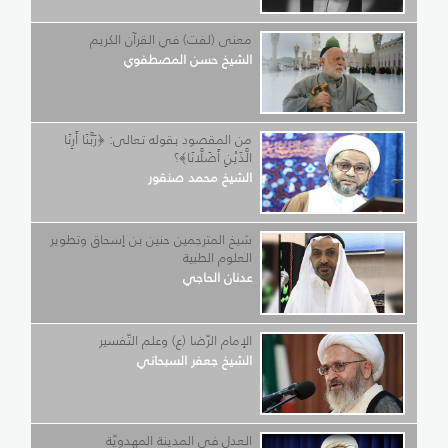
معنى (لفت) في القرآن الكريم
الشيخ حسن المصطفوي
من المقصود بقوله تعالى: ﴿رَبَّنَا أَرِنَا
الَّذَيْنِ أَضَلَّانَا﴾؟
الشيخ محمد صنقور
شيخ المترجمين حنين بن إسحاق وتطوير
العلوم الطبية
عدنان الحاجي
الإمام الرّضا (ع) وعلم التّفسير
الشيخ جعفر السبحاني
العدل في المدينة المهدويّة