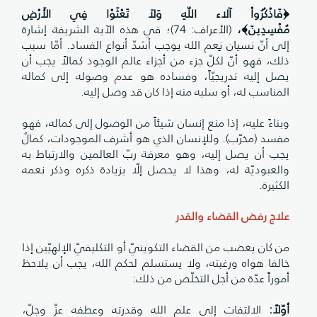
﴿فَاذْكُرُواْ آلاء اللّهِ وَلاَ تَعْثَوْا فِي الأَرْضِ
مُفْسِدِينَ﴾،
(الأعراف: 74)؛ في هذه الآية الشريفة إشارة
إلى أنّ نسيان نِعم الله يوجب أشدّ أنواع الفساد. أمّا سبب
ذلك، فهو أنّ لكلّ جزء من أجزاء عالم الوجود كمالاً يجب أن
يصل إليه تدريجيّاً، وفساده هو عدم وصوله إلى كماله
المناسب له، أو سلبه منه إذا كان قد وصل إليه.
وبناءً عليه، إذا منع إنسان شيئاً من الوصول إلى كماله، فهو
مفسد (مخرّب). وللإنسان الذي هو أشرف الموجودات، كمالٌ
يجب أن يصل إليه، وهو معرفة ربّ العالمين والارتباط به
والعبوديّة له، وهذا لا يحصل إلّا بزيادة ذكره وذكر نعمه
الكثيرة.
علاج رفض القضاء والقدر
من كان يغضب من القضاء التكوينيّ أو التكليفيّ الإلهيّين إذا
خالفا هواه ورغبته، ولا يستسلم لحكم الله، يجب أن يلاحظ
أموراً عدّة من أجل التخلّص من ذلك:
أوّلاً
:
الالتفات إلى علم الله وقدرته وعطفه عزّ وجلّ،