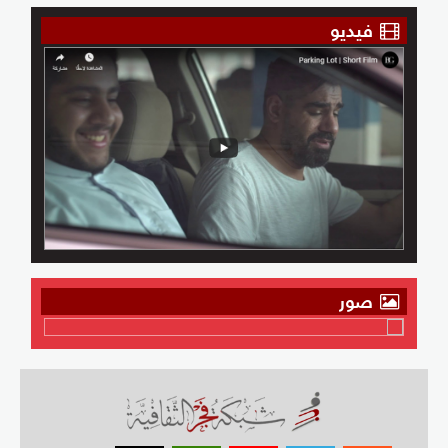
فيديو
صور