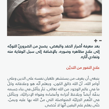
بعد معرفة أضرار الحقد والبغض، يصبح من الضروريّ التوجّه
إلى علاج مظاهره وصوره، بالإضافة إلى سبل الوقاية منه
وتفادي آثاره
.
علاج النفور من التديّن
ينبغي أن يعرف من يستشعر طغيان نفسه على الدين وعلى
أوامر الله، أنّ الله خالق الكون، ويعلم أنّه هو وعلاقاته وكلّ
ما في عالم الوجود من الله تعالى، ثمّ يتأمّل في بناء جسمه
بدقّة أيضاً ويلاحظ أجزاءه وأعضاءه وقواه الإدراكيّة، ويتأمّل
في النِّعم الجزئيّة المتواصلة التي منَّ الله بها عليه ويمنّ،
حتّى يعلم علم اليقين أنّها لا تُحصى.