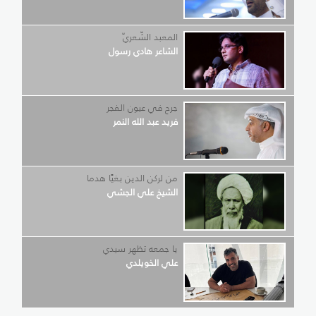
المعبد الشّعريّ
الشاعر هادي رسول
جرح في عيون الفجر
فريد عبد الله النمر
من لركن الدين بغيًا هدما
الشيخ علي الجشي
يا جمعه تظهر سيدي
علي الخويلدي