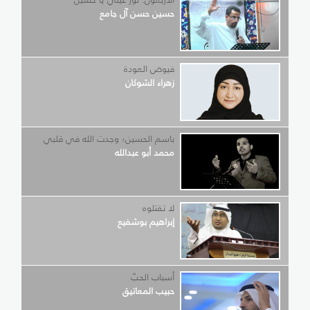
حسين حسن آل جامع
فيوض العودة
زهراء الشوكان
باسم الحسين؛ وجدت الله في قلبي
محمد أبو عبدالله
لا تقتلوه
إبراهيم بوشفيع
أسباب الحبّ
حبيب المعاتيق