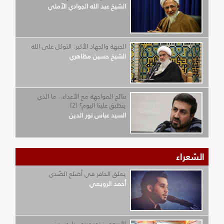
الشيخ عبد الله الجوادي الآملي
الجبهة والجهاد الأكبر: التوكل على الله
الشيخ حسين مظاهري
نتائج المواجهة مع الأعداء.. ما الذي
ينطبق علينا اليوم؟ (2)
السيد عباس نور الدين
الشعراء
يعلق الحافر في أضلع الصّدى
أحمد الرويعي
الأربعون: نور عيني يا حسين