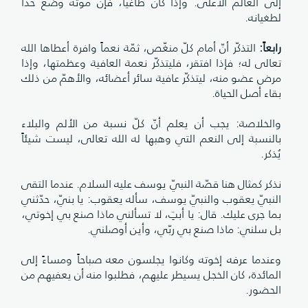
إلى العالم الأعلى. وإذا كان طاغياً، فإنّ موته وضع حدّاً
لطغيانه.
رابعاً
:
التذكّر أنّ أمام كلّ منغّص، ثمّة نعماً وافرة أعطاها الله
تعالى له؛ فإذا افتقر، فليتذكّر نعمة العافية وعظمتها، وإذا
مرض عضو منه، ليتذكّر عافية سائر أعضائه، والأهمّ من ذلك
بقاء أصل الحياة.
والخلاصة: يجب أن يعلم أنّ كلّ نسبة من الألم والبلاء
بالنسبة إلى النعم التي وهبها له الله تعالى، ليست شيئاً
يُذكر.
نذكر كمثال هنا قصّة النبيّ يوسف عليه السلام. عندما التقى
النبيّ يعقوب والنبيّ يوسف، سأله يعقوب: يا بنيّ، حدّثني
بما جرى عليك. قال: يا أبتِ، لا تسألني ماذا صنع بي إخوتي،
بل سلني: ماذا صنع بي ربّي، وأين أوصلني.
وعندما عرفه إخوته وكانوا يجلسون معه صباحاً ومساءً إلى
المائدة، كان الخجل يسيطر عليهم، فطلبوا منه أن يعفيهم من
الحضور.