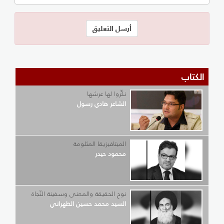
الكتاب
نكِّروا لها عرشها
الشاعر هادي رسول
الميتافيزيقا المثلومة
محمود حيدر
نوح الحقيقة والمعنى وسفينة النّجاة
السيد محمد حسين الطهراني