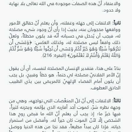
والاعتقاد أنّ هذه الصفات موجودة في الله تعالى بلا نهاية
ولا حدود.
ثانياً:
الالتفات إلى جهله وغفلته، وأن يعلم أنّ حقائق الأمور
وواقعها محجوبان عنه، بحيث إذا رأى أنّ وجود شيء مصلحة
له، فيجب أن يُدخل في حسبانه أنّه قد يكون مخطئاً، ولعلّ
ذلك واقعاً ليس مصلحة له، وكذلك العكس: ﴿وَعَسَى أَن
تَكْرَهُواْ شَيْئًا وَهُوَ خَيْرٌ لَّكُمْ وَعَسَى أَن تُحِبُّواْ شَيْئًا وَهُوَ شَرٌّ لَّكُمْ
وَاللّهُ يَعْلَمُ وَأَنتُمْ لاَ تَعْلَمُونَ﴾ (البقرة: 216).
بناءً على هذا، فتقدير الإنسان المصلحة لنفسه، أي أن يقول
إنّ الأمر الفلانيّ مصلحة لي حتماً، هو خطأ وقبيح، بل يجب
أن يكون أمام القضاء الإلهيّ كالمريض بين يدَي الطبيب
الحاذق العطوف.
ثالثاً:
الالتفات إلى أنّ كلّ المنغّصات التي تواجهه، وهي من
وجهة نظره شرّ، كموت أحد أقاربه الذي يؤلمه ويحزنه كثيراً،
فيها خيرٌ ما؛ إذ يجب أن يعلم أنّ الله ما قبض روح هذا
الشخص إلّا لأنّ الموت كان خيراً له، وأفضل من استمرار
حياته. فإذا كان عبداً مطيعاً، فقد نجا من هذه الدنيا ووصل