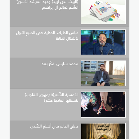
(البيت الذي أريد) جديد المرشد الأسريّ
الشّيخ صالح آل إبراهيم
عباس الحايك: الحكاية هي المنبع الأول
لأشكال الكتابة
محمد سليس: فكّر بعد!
الأمسية الشّعريّة (مهوى القلوب)
بنسختها الحادية عشرة
يعلق الحافر في أضلع الصّدى