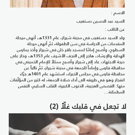
الاسم :
السيد عبد الحسين دستغيب
عن الكاتب :
ولد السيد دستغيب في مدينة شيراز، عام 1331هـ، أنهى مرحلة
المقدمات من الدراسة في سن الطفولة، ثمّ أنهى مرحلة
السطوح، وأصبح إمامًا لمسجد باقر خان في شيراز وأخذ يمارس
الهداية والإرشاد، هاجر إلى النجف الأشرف عام 1353هـ، وحاز على
درجة الاجتهاد، عاد إلى شيراز وأصبح ممثلاً للإمام الخميني في
محافظة فارس وإماماً للجمعة في مدينة شيراز، ثمّ نائباً عن
محافظة فارس في مجلس الخبراء، استشهد عام 1401هـ جرّاء
انفجار وهو في طريقه الى أداء صلاة الجمعة، له كثير من المؤلّفات
منها: القصص العجيبة، الذنوب الكبيرة، القلب السليم، النفس
المطمئنة...
لا تجعل في قلبك غلّاً (2)