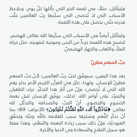
فليتأمّل، مثلاً، في لقمة الخبز التي يأكلها كلّ يوم، ويلاحظ
الأسباب التي لا تُحصى التي سخّرها ربّ العالمين جلّت
قدرته حتّى يحصل على هذه اللقمة.
وليتأمّل أيضاً في الأسباب التي سخّرها الله تعالى للهضم،
لتصبح هذه اللقمة جزءاً من البدن وموجبة لتقويته، مثل حركة
الفكّ واللعاب والجهاز الهضميّ.
حبّ المنعم فطريّ
بعد هذا اليقين، سيوفّق لحبّ ربّ العالمين؛ لأنّ حبّ المنعم
فطريّ للإنسان. ولهذا، تكرّر في القرآن الكريم الأمر بذكر نِعم
الله التي لا تُحصى؛ فإنّ من آثار هذا التذكّر، ترك الطغيان
والتمرّد على أوامر الله. لذلك، يوفّق الإنسان لنيل نعمة
الخشوع والخضوع، أيّ الحبّ والصداقة والتذلّل لله
تعالى:
﴿فَاذْكُرُواْ آلاء اللّهِ لَعَلَّكُمْ تُفْلِحُونَ
﴾ (الأعراف: 69)؛ بما
أنّ تذكّر النِّعم وشكرها سبب للعلاقة باللّه وحبّه وتحقّق
العبوديّة، فإنّ ذلك سبب زيادة النعمة والتنعّم، وهذا فقط
هو سبيل الفلاح والسعادة في الدنيا والآخرة.