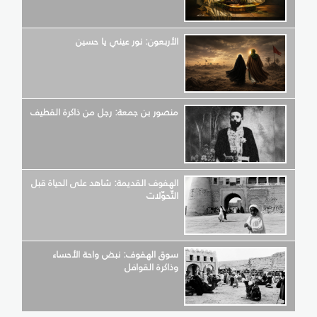
الأربعون: نور عيني يا حسين
منصور بن جمعة: رجل من ذاكرة القطيف
الهفوف القديمة: شاهد على الحياة قبل
التّحوّلات
سوق الهفوف: نبض واحة الأحساء
وذاكرة القوافل