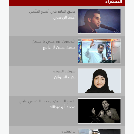
الشعراء
يعلق الحافر في أضلع الصّدى
أحمد الرويعي
الأربعون: نور عيني يا حسين
حسين حسن آل جامع
فيوض العودة
زهراء الشوكان
باسم الحسين؛ وجدت الله في قلبي
محمد أبو عبدالله
لا تقتلوه