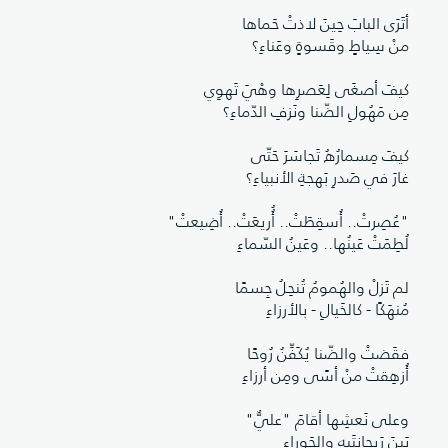
أتَرَى البابَ حِينَ لاذتْ حَماها
منْ سِياطٍ وقَسوةٍ وعَناءِ؟
كيفَ أصغَى لِعَصرِها وهْيَ تَهوِي
مِن مَهُولِ الضّنا ونَزفِ الدّماءِ؟
كيفَ مِسمارُهُ تَجاسَرَ حَتّى
غارَ في صَدرِ بَهجةِ الأنبياءِ؟
"عُصِرتْ.. أُسقِطَتْ.. أُُريعَتْ.. أُضِيعتْ"
لُطِمَتْ عَينُها.. وعَينُ السّماءِ
لم تَزلْ والهُمومُ تُنحِلُ جِسمًا
مُنهَكًا - كالخَيالِ - بالأرزاءِ
فقَضتْ والضّنا يُكَفِّنُ رُوحًا
أُزهِقتْ منْ أسًى ومِن أرزاءِ
وعلى نَعشِها أقامَ "عليٌّ"
بَينَ رَيحانتَيهِ والحَوراءِ