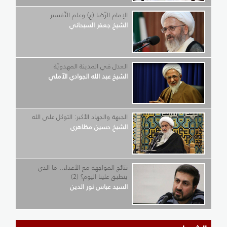
الإمام الرّضا (ع) وعلم التّفسير
الشيخ جعفر السبحاني
العدل في المدينة المهدويّة
الشيخ عبد الله الجوادي الآملي
الجبهة والجهاد الأكبر: التوكل على الله
الشيخ حسين مظاهري
نتائج المواجهة مع الأعداء.. ما الذي
ينطبق علينا اليوم؟ (2)
السيد عباس نور الدين