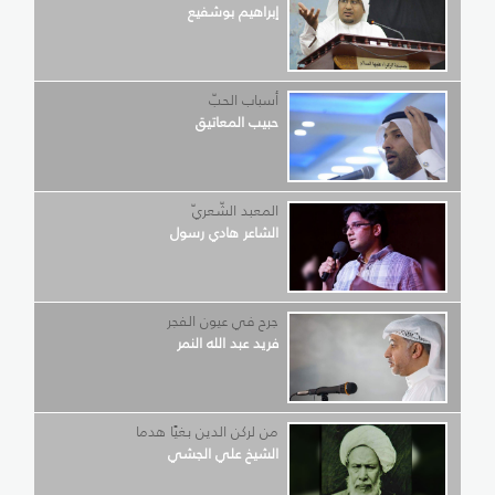
إبراهيم بوشفيع
أسباب الحبّ
حبيب المعاتيق
المعبد الشّعريّ
الشاعر هادي رسول
جرح في عيون الفجر
فريد عبد الله النمر
من لركن الدين بغيًا هدما
الشيخ علي الجشي