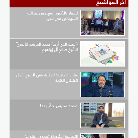
آخر المواضيع
احتفاء بالدّكتور المهندس عبدالله
السيهاتي في لندن
(البيت الذي أريد) جديد المرشد الأسريّ
الشّيخ صالح آل إبراهيم
عباس الحايك: الحكاية هي المنبع الأول
لأشكال الكتابة
محمد سليس: فكّر بعد!
الأمسية الشّعريّة (مهوى القلوب)