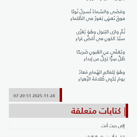
ومَضَى والسّماءُ تُسدِلُ ثَوبًا
فوقَ نَعشٍ يَغورُ في الظّلماءِ
ثُمَّ وارَى البَتول وهْوَ يُعَزّي
سيّدَ الكونِ في أمَضِّ عَزاءِ
ويُعَفّي عنِ العُيونِ ضَريحًا
ظَلَّ سِرًّا يَجِلُّ عن إبداءِ
وهْوَ لِلقائمِ الهُمامِ مَعادٌ
يومَ يُحْيِي ظُلامَةَ الزّهراءِ
2025-11-24 07:20:51
كتابات متعلقة
إلى حيث أنت
إذا ما ألمت بك النائبات