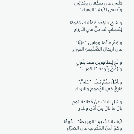
خَلِّني في تَفَجُّعي وبُكائِي
وَنَحيبي لِكُربةِ "الزهراءِ"
واسْقِ بالوَجدِ مُقلَتَيكَ دُمُوعًا
لِمُصابٍ قَد جَلَّ في الأرزاءِ
وأقِمْ مَأتَمًا وَواسِ "عَلِيًّا"
في ارتِحالِ الصِّدِّيقةِ النَوراءِ
وانْعَ لِلطاهِرَينِ فقدَ بَتُولٍ
وتَرَفَّقْ بِلَوعةِ "الحَوراءِ"
وتأمَّلْ فَثَمَّ بَيتُ "عَليٍّ"
غارِقٌ في الهُمومِ والبَرحاءِ
وسَلِ البابَ عنْ فَظاعةِ يَومٍ
نالَ مَا نالَ مِنْ أذًى وبَلاءِ
كَيفَ لاذتْ بهِ "الوَدِيعةُ".. خَوفًا
وهْوَ أمنُ المَخُوفِ في الضَرّاءِ