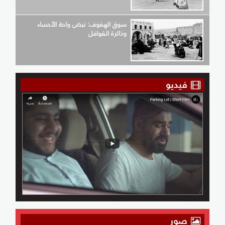
سوق الهفوف: نبض واحة الأحساء
وذاكرة القوافل
فيديو
صور