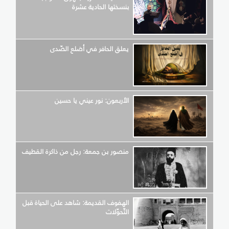
بنسختها الحادية عشرة
يعلق الحافر في أضلع الصّدى
الأربعون: نور عيني يا حسين
منصور بن جمعة: رجل من ذاكرة القطيف
الهفوف القديمة: شاهد على الحياة قبل
التّحوّلات