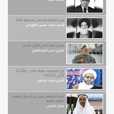
نوح الحقيقة والمعنى وسفينة النّجاة
السيد محمد حسين الطهراني
معنى (لفت) في القرآن الكريم
الشيخ حسن المصطفوي
من المقصود بقوله تعالى: ﴿رَبَّنَا أَرِنَا
الَّذَيْنِ أَضَلَّانَا﴾؟
الشيخ محمد صنقور
شيخ المترجمين حنين بن إسحاق وتطوير
العلوم الطبية
عدنان الحاجي