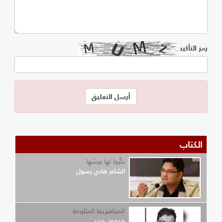
رمز التأكيد
الكتاب
نكِّروا لها عرشها
الشاعر هادي رسول
الميتافيزيقا المثلومة
محمود حيدر