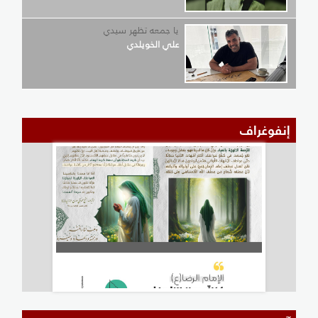
يا جمعه تظهر سيدي
علي الخويلدي
إنفوغراف