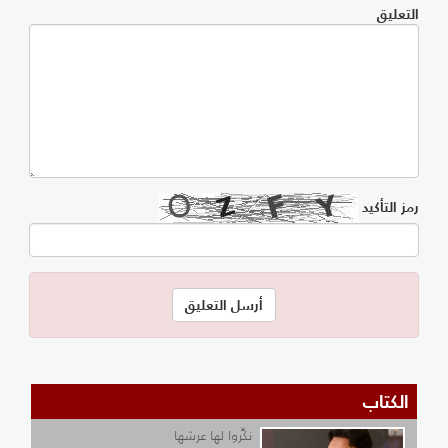
التعليق
رمز التأكيد
الكتاب
نكِّروا لها عرشها