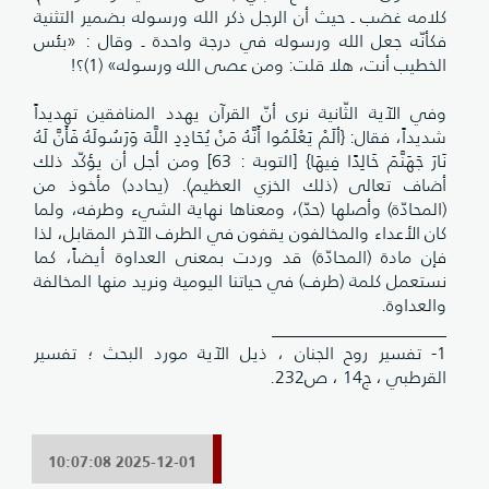
كلامه غضب ـ حيث أن الرجل ذكر الله ورسوله بضمير التثنية
فكأنّه جعل الله ورسوله في درجة واحدة ـ وقال : «بئس
الخطيب أنت، هلا قلت: ومن عصى الله ورسوله» (1)؟!
وفي الآية الثّانية نرى أنّ القرآن يهدد المنافقين تهديداً
شديداً، فقال: {ألَمْ يَعْلَمُوا أَنَّهُ مَنْ يُحَادِدِ اللَّهَ وَرَسُولَهُ فَأَنَّ لَهُ
نَارَ جَهَنَّمَ خَالِدًا فِيهَا} [التوبة : 63] ومن أجل أن يؤكّد ذلك
أضاف تعالى (ذلك الخزي العظيم). (يحادد) مأخوذ من
(المحادّة) وأصلها (حدّ)، ومعناها نهاية الشيء وطرفه، ولما
كان الأعداء والمخالفون يقفون في الطرف الآخر المقابل، لذا
فإن مادة (المحادّة) قد وردت بمعنى العداوة أيضاً، كما
نستعمل كلمة (طرف) في حياتنا اليومية ونريد منها المخالفة
والعداوة.
____________________
1- تفسير روح الجنان ، ذيل الآية مورد البحث ؛ تفسير
القرطبي ، ج14 ، ص232.
2025-12-01 10:07:08