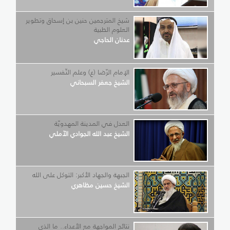
شيخ المترجمين حنين بن إسحاق وتطوير
العلوم الطبية
عدنان الحاجي
الإمام الرّضا (ع) وعلم التّفسير
الشيخ جعفر السبحاني
العدل في المدينة المهدويّة
الشيخ عبد الله الجوادي الآملي
الجبهة والجهاد الأكبر: التوكل على الله
الشيخ حسين مظاهري
نتائج المواجهة مع الأعداء.. ما الذي