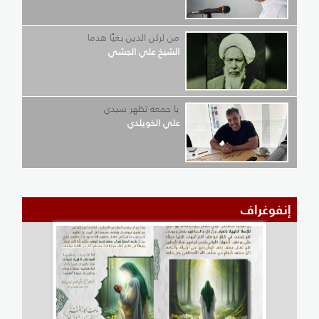
من لركن الدين بغيًا هدما
الشيخ علي الجشي
يا جمعه تظهر سيدي
علي الخويلدي
إنفوغراف