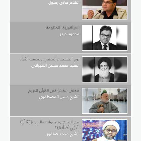
الشاعر هادي رسول
الميتافيزيقا المثلومة
محمود حيدر
نوح الحقيقة والمعنى وسفينة النّجاة
السيد محمد حسين الطهراني
معنى (لفت) في القرآن الكريم
الشيخ حسن المصطفوي
من المقصود بقوله تعالى: ﴿رَبَّنَا أَرِنَا
الَّذَيْنِ أَضَلَّانَا﴾؟
الشيخ محمد صنقور