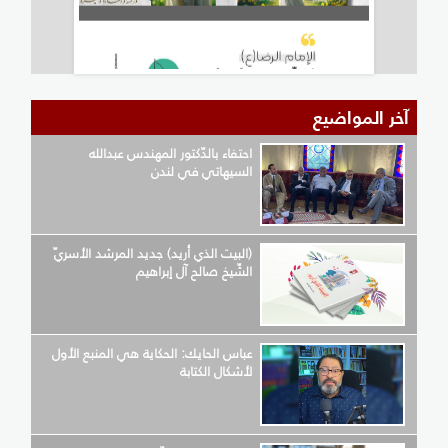
آخر المواضيع
احتفاء بالدّكتور المهندس عبدالله
السيهاتي في لندن
(البيت الذي أريد) جديد المرشد الأسريّ
الشّيخ صالح آل إبراهيم
عباس الحايك: الحكاية هي المنبع الأول
لأشكال الكتابة