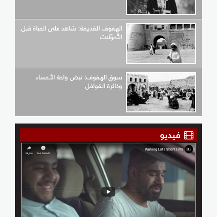
الهفوف القديمة: شاهد على الحياة قبل
التّحوّلات
سوق الهفوف: نبض واحة الأحساء
وذاكرة القوافل
فيديو