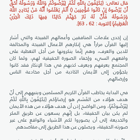
قال تعالى: {يَحْلِفُونَ بِاللَّهِ لَكُمْ لِيُرْضُوكُمْ وَاللَّهُ وَرَسُولُهُ أَحَقُّ
أَنْ يُرْضُوهُ إِنْ كَانُوا مُؤْمِنِينَ () أَلَمْ يَعْلَمُوا أَنَّهُ مَنْ يُحَادِدِ اللَّهَ
وَرَسُولَهُ فَأَنَّ لَهُ نَارَ جَهَنَّمَ خَالِدًا فِيهَا ذَلِكَ الْخِزْيُ
الْعَظِيمُ} [التوبة : 62 ، 63].
إن إحدى علامات المنافقين وأعمالهم القبيحة والتي أشار
إليها القرآن مراراً هي إنكارهم الأعمال القبيحة والمخالفة
للدين والعرف، وهم إنّما ينكرونها من أجل التغطية على
واقعهم السيء وإخفاء الصورة الحقيقية لهم، ولما كان
المجتمع يعرفهم ويعرف كذبهم في هذا الإنكار فقد كانوا
يلجؤون إِلى الأيمان الكاذبة من أجل مخادعة الناس
وإرضائهم.
في البداية يخاطب القرآن الكريم المسلمين وينبههم إلى أنّ
هدف هؤلاء من القَسَم هو إرضاؤكم {يَحْلِفُونَ بِاللَّهِ لَكُمْ
لِيُرْضُوكُمْ}، ومن الواضح إذن أن هدف هؤلاء من هذه الأيمان
لم يكن بيان الحقيقة، بل إنّهم يسعون عن طريق المكر
والخديعة إلى أن يصوروا لكم الأشياء والواقع على غير
صورته الحقيقة، ويصلون عن هذا الطريق إلى مقاصدهم.