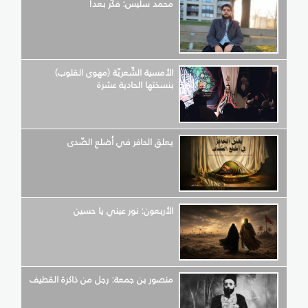
محمد سليس: فكّر بعد!
الأمسية الشّعريّة (مهوى القلوب)
بنسختها الحادية عشرة
يعلق الحافر في أضلع الصّدى
الأربعون: نور عيني يا حسين
منصور بن جمعة: رجل من ذاكرة القطيف