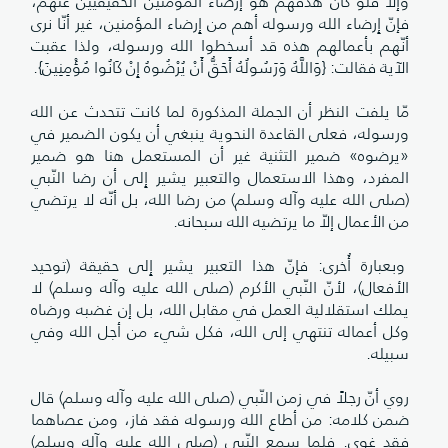
وإلاّ فلو كان هدفهم هو إرضاء المؤمنين الحقيقيين عنهم،
فإنّ إِرضاء الله ورسوله أهم من إِرضاء المؤمنين، غير أنّا نرى
أنّهم بأعمالهم هذه قد أسخطوا الله ورسوله، ولذا عقبت
الآية فقالت: {وَاللَّهُ وَرَسُولُهُ أَحَقُّ أَنْ يُرْضُوهُ إِنْ كَانُوا مُؤْمِنِينَ}.
مّا يلفت النظر أن الجملة المذكورة لما كانت تتحدث عن الله
ورسوله، فعلى القاعدة النحوية ينبغي أن يكون الضمير في
«يرضوه» ضمير التثنية غير أن المستعمل هنا هو ضمير
المفرد، وهذا الاستعمال والتعبير يشير إِلى أن رضا النّبي
(صلى الله عليه وآله وسلم) من رضا الله، بل أنّه لا يرتضي
من الأعمال إلاّ ما يرتضيه الله سبحانه.
وبعبارة أُخرى: فإنّ هذا التعبير يشير إِلى حقيقة (توحيد
الأفعال)، لأنّ النّبي الأكرم (صلى الله عليه وآله وسلم) لا
يملك استقلالية العمل في مقابل الله، بل إن غضبه ورضاه
وكل أعماله تنتهي إلى الله، فكل شيء من أجل الله وفي
سبيله.
روي أنّ رجلاً في زمن النّبي (صلى الله عليه وآله وسلم) قال
ضمن كلامه: من أطاع الله ورسوله فقد فاز، ومن عصاهما
فقد غوى. فلما سمع النّبي (صلى الله عليه وآله وسلم)