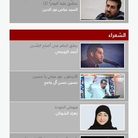
ينطبق علينا اليوم؟ (2)
السيد عباس نور الدين
الشعراء
يعلق الحافر في أضلع الصّدى
أحمد الرويعي
الأربعون: نور عيني يا حسين
حسين حسن آل جامع
فيوض العودة
زهراء الشوكان