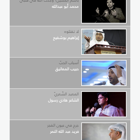
باسم الحسين؛ وجدت الله في قلبي
محمد أبو عبدالله
لا تقتلوه
إبراهيم بوشفيع
أسباب الحبّ
حبيب المعاتيق
المعبد الشّعريّ
الشاعر هادي رسول
جرح في عيون الفجر
فريد عبد الله النمر