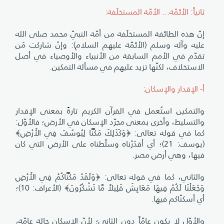
ثانياً: الأئمّة... الأمّة المستخلَفة:
إنّ هذه الطائفة المستخلَفة من أمّة النبيّ محمد صلى الله
عليه وآله وسلم (الأئمّة عليهم السلام): وإنْ شاركت مَن
تقدّم في الأمم السابقة من الأنبياء والأوصياء في أصل
الاستخلاف، لكنّها تزيد عليهم في مسألة التمكين.
أ- الإقدار والإسكان:
والتمكين استُعمل في القرآن الكريم تارةً بمعنى الإقدار
والتسليط، وأخرى بمعنى مجرّد الإسكان في الأرض؛ فالأوّل:
كما في قوله تعالى: ﴿وَكَذَلِكَ مَكَّنَّا لِيُوسُفَ فِي الأَرْضِ﴾
(يوسف: 21)؛ أي أقدَرْناه وسلّطناه على الأرض التي كان
فيها، وهي أرض مصر.
والثاني، كما في قوله تعالى: ﴿وَلَقَدْ مَكَّنَّاكُمْ فِي الأَرْضِ
وَجَعَلْنَا لَكُمْ فِيهَا مَعَايِشَ قَلِيلاً مَّا تَشْكُرُونَ﴾ (الأعراف: 10)؛
أي أسكنّاكم فيها.
والأوّل لا يكون عامّاً دون الثاني؛ لأنّ الإسكان حالة عامّة،