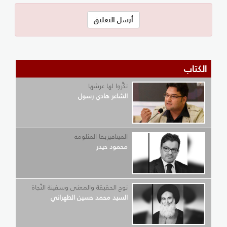
الكتاب
نكِّروا لها عرشها
الشاعر هادي رسول
الميتافيزيقا المثلومة
محمود حيدر
نوح الحقيقة والمعنى وسفينة النّجاة
السيد محمد حسين الطهراني