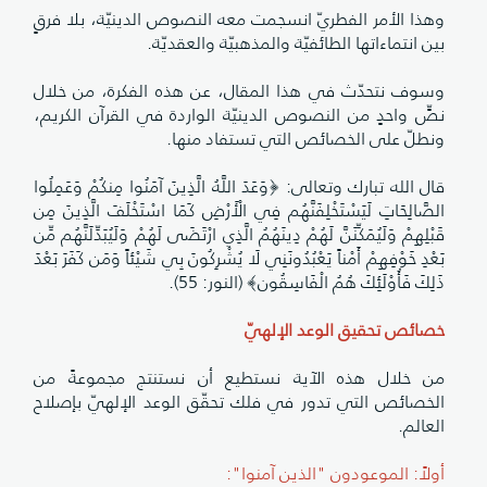
وهذا الأمر الفطريّ انسجمت معه النصوص الدينيّة، بلا فرقٍ
بين انتماءاتها الطائفيّة والمذهبيّة والعقديّة.
وسوف نتحدّث في هذا المقال، عن هذه الفكرة، من خلال
نصٍّ واحدٍ من النصوص الدينيّة الواردة في القرآن الكريم،
ونطلّ على الخصائص التي تستفاد منها.
قال الله تبارك وتعالى: ﴿وَعَدَ اللَّهُ الَّذِينَ آمَنُوا مِنكُمْ وَعَمِلُوا
الصَّالِحَاتِ لَيَسْتَخْلِفَنَّهُم فِي الْأَرْضِ كَمَا اسْتَخْلَفَ الَّذِينَ مِن
قَبْلِهِمْ وَلَيُمَكِّنَنَّ لَهُمْ دِينَهُمُ الَّذِي ارْتَضَى لَهُمْ وَلَيُبَدِّلَنَّهُم مِّن
بَعْدِ خَوْفِهِمْ أَمْناً يَعْبُدُونَنِي لَا يُشْرِكُونَ بِي شَيْئاً وَمَن كَفَرَ بَعْدَ
ذَلِكَ فَأُوْلَئِكَ هُمُ الْفَاسِقُون﴾ (النور: 55).
خصائص تحقيق الوعد الإلهيّ
من خلال هذه الآية نستطيع أن نستنتج مجموعةً من
الخصائص التي تدور في فلك تحقّق الوعد الإلهيّ بإصلاح
العالم.
أولاً: الموعودون "الذين آمنوا":