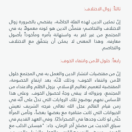
ثالثاً: زوال الاختلاف:
إنّ تمكين الدين لهذه الفئة الخاصّة، يقتضي بالضرورة زوال
الاختلاف والتخاصم؛ فتمكُّن الدين هو كونه معمولاً به في
المجتمع من غير كفر به واستهانة بأمره ومأخوذاً بأصول
معارفه. وهذا المعنى لا يمكن أن يتحقّق مع الاختلاف
والتخاصم.
رابعاً: حلول الأمن وانتفاء الخوف:
إنّ من مقتضيات انتشار الدين والعمل به في المجتمع حلول
الأمن وانتفاء الخوف؛ وذلك لأنّه بعد ارتفاع الخصومة،
المقتضية لتعميم تعاليم الإسلام، يزول الظلم والاعتداء من
المجتمع، وبزواله لا يبقى وجهٌ لحصول الخوف. وعلى هذا
الأساس نفهم بوضوح تلك الروايات التي تدلّ على أنّه في
زمن قيام القائم عجل الله تعالى فرجه الشريف تعيش
الحيوانات التي كانت متنافرة مع بعضها بعضاً، وتأمن المرأة
حتّى لو كانت وحدها في الصحراء(2). وفي العهد القديم في
سياق الحديث عن مصلح آخر الزمان، جاء: "فيسكن الذئب مع
الخروف، ويربض النمر مع الجَدِي، والعجل والشبل والمسمن