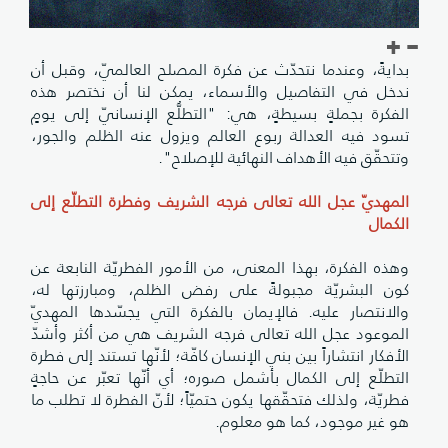
بدايةً، وعندما نتحدّث عن فكرة المصلح العالميّ، وقبل أن
ندخل في التفاصيل والأسماء، يمكن لنا أن نختصر هذه
الفكرة بجملةٍ بسيطةٍ، هي: "التطلُّع الإنسانيّ إلى يومٍ
تسود فيه العدالة ربوع العالم ويزول عنه الظلم والجور،
وتتحقّق فيه الأهداف النهائية للإصلاح".
المهديّ عجل الله تعالى فرجه الشريف وفطرة التطلّع إلى
الكمال
وهذه الفكرة، بهذا المعنى، من الأمور الفطريّة النابعة عن
كون البشريّة مجبولةً على رفض الظلم، ومبارزتها له،
والانتصار عليه. فالإيمان بالفكرة التي يجسّدها المهديّ
الموعود عجل الله تعالى فرجه الشريف هي من أكثر وأشدّ
الأفكار انتشاراً بين بني الإنسان كافّة؛ لأنّها تستند إلى فطرة
التطلّع إلى الكمال بأشمل صوره؛ أي أنّها تعبّر عن حاجةٍ
فطريّة، ولذلك فتحقّقها يكون حتميّاً؛ لأنّ الفطرة لا تطلب ما
هو غير موجود، كما هو معلوم.