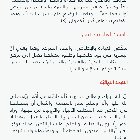
معاً وصبيّ صغير يسوقها. والبقرة والدبة ترعيان. تربض
أولادهما معاً... ويلعب الرضيع على سرب الصّلّ، ويمدّ
الفطيم يده على جُحر الأفعوان"(3).
خامساً: العبادة بإخلاص:
تمخُّض العبادة بالإخلاص، وانتفاء الشرك. وهذا يعني أنّ
البشرية في يوم خلاصها وظهور مصلحها تصل إلى مرحلةٍ
من التكامل الفكريّ والعقديّ والسلوكيّ؛ بحيث لا يبقى
سببٌ لأحدٍ كي ينحوَ نحو الشرك.
النتيجة النهائيّة
إنّ الله تبارك وتعالى قد وعد ثلّةً خاصّةً من أُمّة نبيّه صلى
الله عليه وآله وسلم تمتاز بالعصمة والكمال أن يستخلفها
في الأرض كما استخلف الأنبياء والأولياء من قبلها، وزاد
على الاستخلاف تمكين الدين لها بالاتِّباع والعمل. وهذا لا
يكون إلّا بزوال الاختلاف والظلم، وانتشار الأمن، وذلك يؤدّي
إلى أنّ الناس يعبدون الله مطمئنّين، ويوحّدونه ولا يشركون
به شيئاً.