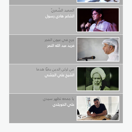
المعبد الشّعريّ
الشاعر هادي رسول
جرح في عيون الفجر
فريد عبد الله النمر
من لركن الدين بغيًا هدما
الشيخ علي الجشي
يا جمعه تظهر سيدي
علي الخويلدي