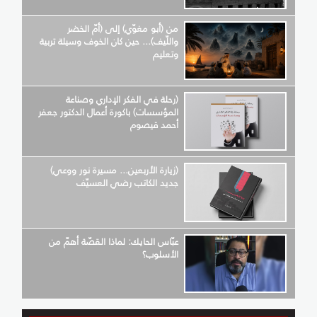
من (أبو مغوّي) إلى (أمّ الخضر
واللّيف)... حين كان الخوف وسيلة تربية
وتعليم
(رحلة في الفكر الإداري وصناعة
المؤسسات) باكورة أعمال الدكتور جعفر
أحمد قيصوم
(زيارة الأربعين... مسيرة نور ووعي)
جديد الكاتب رضي العسيّف
عبّاس الحايك: لماذا القصّة أهمّ من
الأسلوب؟