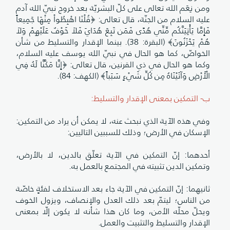
ومن نِعَم الله تعالى على كلّ البشريّة بعد خروج نبيّ الله آدم
عليه السلام من الجنّة، قال تعالى: ﴿قُلْنَا اهْبِطُواْ مِنْهَا جَمِيعاً
فَإِمَّا يَأْتِيَنَّكُم مِّنِّي هُدًى فَمَن تَبِعَ هُدَايَ فَلاَ خَوْفٌ عَلَيْهِمْ وَلاَ
هُمْ يَحْزَنُونَ﴾ (البقرة: 38). بينما الإقدار والتسليط من شأن
الخواصّ، كما هو الحال في نبيّ الله يوسف عليه السلام،
وكما هو الحال في ذي القرنين، قال تعالى: ﴿إِنَّا مَكَّنَّا لَهُ فِي
الْأَرْضِ وَآتَيْنَاهُ مِن كُلِّ شَيْءٍ سَبَباً﴾ (الكهف: 84).
ب- التمكين بمعنى الإقدار والتسليط:
وفي هذه الآية الذي نبحث عنه، لا يمكن أن يراد من التمكين:
الإسكان في الأرض؛ وذلك للسببين التاليين:
أحدهما: إنّ التمكين في الآية تعلّق بالدين، لا بالأرض،
وتمكين الدين تثبيته في المجتمع بالعمل به.
ثانيهما: إنّ التمكين في الآية جاء بعد الاستخلاف لفئةٍ خاصّة
من الناس؛ ليتمّ بعد ذلك العدل والإنصاف، ويزول الخوف
ويحلّ محلّه الأمن، وما كان هذا شأنه لا يكون إلّا بمعنى
الإقدار والتسليط والتثبيت والعمل.