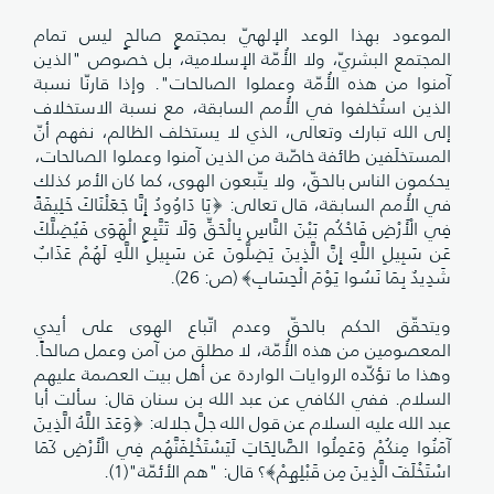
الموعود بهذا الوعد الإلهيّ بمجتمعٍ صالحٍ ليس تمام
المجتمع البشريّ، ولا الأُمّة الإسلامية، بل خصوص "الذين
آمنوا من هذه الأُمّة وعملوا الصالحات". وإذا قارنّا نسبة
الذين استُخلفوا في الأُمم السابقة، مع نسبة الاستخلاف
إلى الله تبارك وتعالى، الذي لا يستخلف الظالم، نفهم أنّ
المستخلَفين طائفة خاصّة من الذين آمنوا وعملوا الصالحات،
يحكمون الناس بالحقّ، ولا يتّبعون الهوى، كما كان الأمر كذلك
في الأُمم السابقة، قال تعالى: ﴿يَا دَاوُودُ إِنَّا جَعَلْنَاكَ خَلِيفَةً
فِي الْأَرْضِ فَاحْكُم بَيْنَ النَّاسِ بِالْحَقِّ وَلَا تَتَّبِعِ الْهَوَى فَيُضِلَّكَ
عَن سَبِيلِ اللَّهِ إِنَّ الَّذِينَ يَضِلُّونَ عَن سَبِيلِ اللَّهِ لَهُمْ عَذَابٌ
شَدِيدٌ بِمَا نَسُوا يَوْمَ الْحِسَابِ﴾ (ص: 26).
ويتحقّق الحكم بالحقّ وعدم اتّباع الهوى على أيدي
المعصومين من هذه الأُمّة، لا مطلق من آمن وعمل صالحاً.
وهذا ما تؤكّده الروايات الواردة عن أهل بيت العصمة عليهم
السلام. ففي الكافي عن عبد الله بن سنان قال: سألت أبا
عبد الله عليه السلام عن قول الله جلَّ جلاله: ﴿وَعَدَ اللَّهُ الَّذِينَ
آمَنُوا مِنكُمْ وَعَمِلُوا الصَّالِحَاتِ لَيَسْتَخْلِفَنَّهُم فِي الْأَرْضِ كَمَا
اسْتَخْلَفَ الَّذِينَ مِن قَبْلِهِمْ﴾؟ قال: "هم الأئمّة"(1).