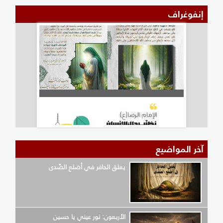
إنفوغراف
آخر المواضيع
يعلق الحافر في أضلع الصّدى
الأربعون: نور عيني يا حسين