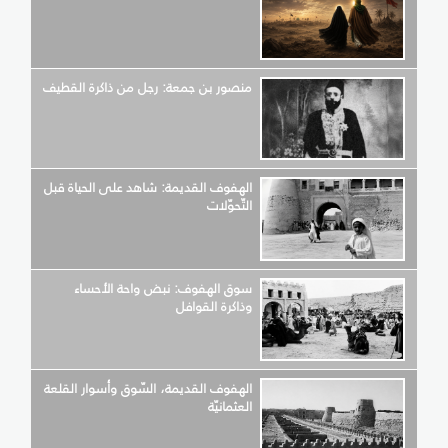
منصور بن جمعة: رجل من ذاكرة القطيف
الهفوف القديمة: شاهد على الحياة قبل
التّحوّلات
سوق الهفوف: نبض واحة الأحساء
وذاكرة القوافل
الهفوف القديمة، السّوق وأسوار القلعة
العثمانيّة