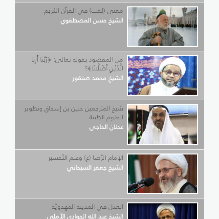
معنى (لفت) في القرآن الكريم
الشيخ حسن المصطفوي
من المقصود بقوله تعالى: ﴿رَبَّنَا أَرِنَا
الَّذَيْنِ أَضَلَّانَا﴾؟
الشيخ محمد صنقور
شيخ المترجمين حنين بن إسحاق وتطوير
العلوم الطبية
عدنان الحاجي
الإمام الرّضا (ع) وعلم التّفسير
الشيخ جعفر السبحاني
العدل في المدينة المهدويّة
الشيخ عبد الله الجوادي الآملي