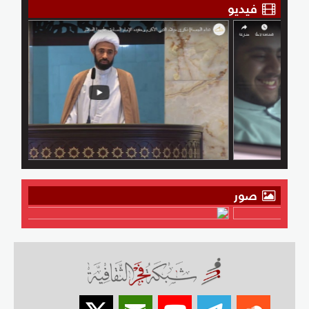
فيديو
صور