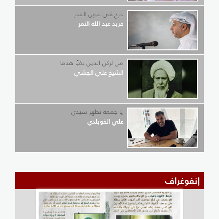
جرح في عيون الفجر
فريد عبد الله النمر
من لركن الدين بغيًا هدما
الشيخ علي الجشي
يا جمعه تظهر سيدي
علي الخويلدي
إنفوغراف