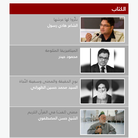
الكتاب
نكِّروا لها عرشها
الشاعر هادي رسول
الميتافيزيقا المثلومة
محمود حيدر
نوح الحقيقة والمعنى وسفينة النّجاة
السيد محمد حسين الطهراني
معنى (لفت) في القرآن الكريم
الشيخ حسن المصطفوي