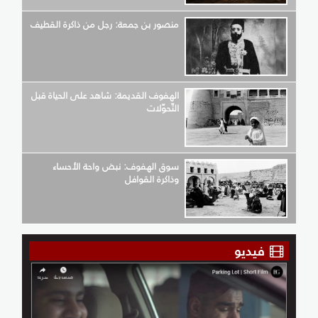
منصور بن جمعة: رجل من ذاكرة القطيف
الهفوف القديمة: شاهد على الحياة قبل
التّحوّلات
سوق الهفوف: نبض واحة الأحساء
وذاكرة القوافل
فيديو