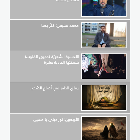
محمد سليس: فكّر بعد!
الأمسية الشّعريّة (مهوى القلوب)
بنسختها الحادية عشرة
يعلق الحافر في أضلع الصّدى
الأربعون: نور عيني يا حسين