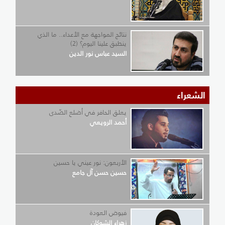
نتائج المواجهة مع الأعداء.. ما الذي
ينطبق علينا اليوم؟ (2)
السيد عباس نور الدين
الشعراء
يعلق الحافر في أضلع الصّدى
أحمد الرويعي
الأربعون: نور عيني يا حسين
حسين حسن آل جامع
فيوض العودة
زهراء الشوكان