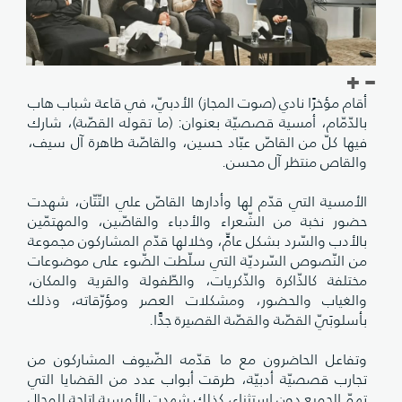
أقام مؤخرًا نادي (صوت المجاز) الأدبيّ، في قاعة شباب هاب
بالدّمّام، أمسية قصصيّة بعنوان: (ما تقوله القصّة)، شارك
فيها كلّ من القاصّ عبّاد حسين، والقاصّة طاهرة آل سيف،
والقاص منتظر آل محسن.
الأمسية التي قدّم لها وأدارها القاصّ علي التّتّان، شهدت
حضور نخبة من الشّعراء والأدباء والقاصّين، والمهتمّين
بالأدب والسّرد بشكل عامٍّ، وخلالها قدّم المشاركون مجموعة
من النّصوص السّرديّة التي سلّطت الضّوء على موضوعات
مختلفة كالذّاكرة والذّكريات، والطّفولة والقرية والمكان،
والغياب والحضور، ومشكلات العصر ومؤرّقاته، وذلك
بأسلوبَيّ القصّة والقصّة القصيرة جدًّا.
وتفاعل الحاضرون مع ما قدّمه الضّيوف المشاركون من
تجارب قصصيّة أدبيّة، طرقت أبواب عدد من القضايا التي
تهمّ الجميع دون استثناء، كذلك شهدت الأمسية إتاحة للمجال