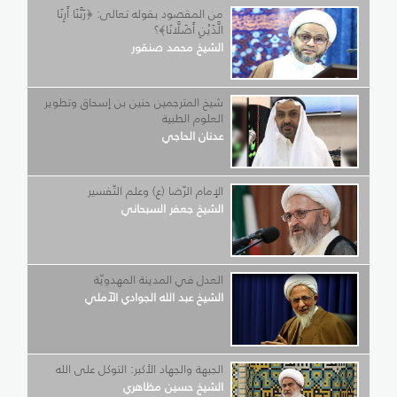
من المقصود بقوله تعالى: ﴿رَبَّنَا أَرِنَا
الَّذَيْنِ أَضَلَّانَا﴾؟
الشيخ محمد صنقور
شيخ المترجمين حنين بن إسحاق وتطوير
العلوم الطبية
عدنان الحاجي
الإمام الرّضا (ع) وعلم التّفسير
الشيخ جعفر السبحاني
العدل في المدينة المهدويّة
الشيخ عبد الله الجوادي الآملي
الجبهة والجهاد الأكبر: التوكل على الله
الشيخ حسين مظاهري