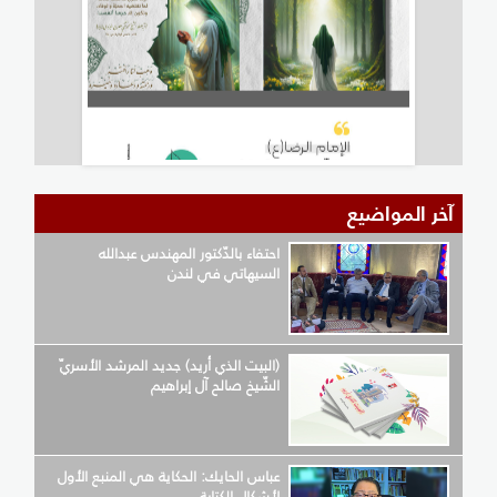
آخر المواضيع
احتفاء بالدّكتور المهندس عبدالله
السيهاتي في لندن
(البيت الذي أريد) جديد المرشد الأسريّ
الشّيخ صالح آل إبراهيم
عباس الحايك: الحكاية هي المنبع الأول
لأشكال الكتابة