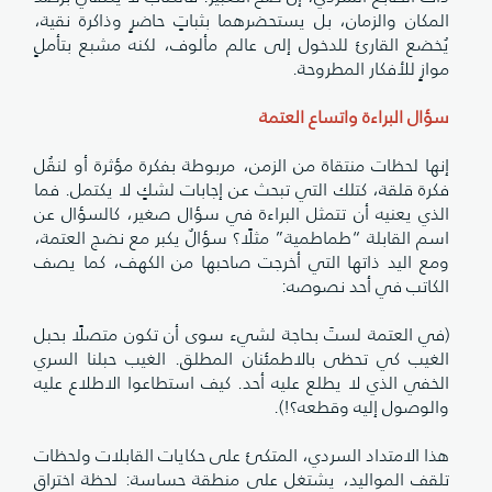
المكان والزمان، بل يستحضرهما بثباتٍ حاضرٍ وذاكرة نقية،
يُخضع القارئ للدخول إلى عالم مألوف، لكنه مشبع بتأملٍ
موازٍ للأفكار المطروحة.
سؤال البراءة واتساع العتمة
إنها لحظات منتقاة من الزمن، مربوطة بفكرة مؤثرة أو لنقُل
فكرة قلقة، كتلك التي تبحث عن إجابات لشكٍ لا يكتمل. فما
الذي يعنيه أن تتمثل البراءة في سؤال صغير، كالسؤال عن
اسم القابلة “طماطمية” مثلًا؟ سؤالٌ يكبر مع نضج العتمة،
ومع اليد ذاتها التي أخرجت صاحبها من الكهف، كما يصف
الكاتب في أحد نصوصه:
(في العتمة لستَ بحاجة لشيء سوى أن تكون متصلًا بحبل
الغيب كي تحظى بالاطمئنان المطلق. الغيب حبلنا السري
الخفي الذي لا يطلع عليه أحد. كيف استطاعوا الاطلاع عليه
والوصول إليه وقطعه؟!).
هذا الامتداد السردي، المتكئ على حكايات القابلات ولحظات
تلقف المواليد، يشتغل على منطقة حساسة: لحظة اختراق