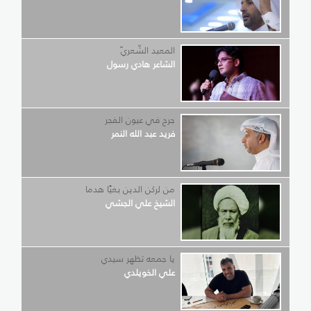
المعبد الشّعريّ
الشاعر هادي رسول
جرح في عيون الفجر
فريد عبد الله النمر
من لركن الدين بغيًا هدما
الشيخ علي الجشي
يا جمعه تظهر سيدي
علي الخويلدي