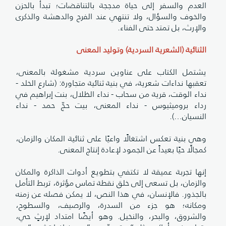
العدم والسفر إلى حياة مدججة بالتناقضات؛ تبدأ بالحزن
والخوف والسؤال، ولا تنتهي عند الفرح والدهشة والذكرى
والإرث، بل تمتد حتى الفناء.
الثنائية (الشعرية السردية) وتوليد المعنى
يشتمل الكتاب على عناوين سردية مشغولة بالمعنى،
تعقبها نداءات شعرية، في بنية ثنائية متجاورة: (شارع الخلد -
نداء الوقت، قرية من سحاب - نداء الظلال، بنت إبراهيم في
رداء بروميثيوس - نداء المعنى، بيت حجّ حمد - نداء
النسيان…).
وهي بنية تعكس اشتغالًا واعيًا على ثنائية المكان والزمان،
كمجالًا حيًا بعيداً عن الجمود لإعادة إنتاج المعنى.
إنها تجربة عميقة لا تكتفي بتطويع أدوات الذاكرة والمكان
والزمان، بل تسعى إلى خلق نقطة تماس مؤثرة، تربط التأمل
بالجذور. فالإنسان، في هذا النص، لا يمكن فصله عن زمنه
ومكانه؛ هو جزء من السدرة، والرصيف، والسطوح،
والشروق، والبحر، والنخيل. وهو أيضًا امتداد لإرثٍ حي،