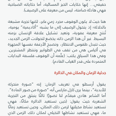
حقيقي… إنها حكايات الخبز المسائية، أما حكاياته الصباحية
فهي هادئة صامتة، ليس من معرفة على الرصيف).
هنا حيث لا يكون الوقوف مجرد زمنٍ عابر، لكنها تجربة مشبعة
بالدلالة؛ إذ يتحول الرصيف إلى ما يشبه “أكاديمية” يومية،
تُنتج معرفة عفوية، وتعيد تشكيل علاقة الإنسان بزمنه
البسيط. غير أن هذا الزمن ذاته يخضع لتحولات الزمن الجديد،
حيث تتبدل طقوس الانتظار، وتصبح الأرغفة نفسها المجهزة
في أكياس هي من تقف في الطوابير وتنتظر المشترين.
وفي هذا السياق يكتب: (علّمه أن الوقوف فلسفة البدايات
المتمردة على قدر الغياب القادم).
جدلية الزمان والمكان في الذاكرة
يقول أرسطو في تعريف الزمان: إنه “صورة متحركة
للأبدية”، بينما يرى كارل ماركس أنه “صورة من صور المادة”.
أما الشاعر هادي فيقدّم لنا تصورًا ثالثًا ينبثق من التجربة
الشعرية حيث يقول: (حين تستعيد الذاكرة مكانًا، فهي
تستعيد نشاط مخيلتها لزمن ذلك المكان، وحين تستعيد زمانًا
ما، فهي تستعيد نشاطها التخيلي لمكان ذلك الزمن الذي