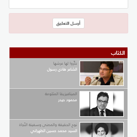
الكتاب
نكِّروا لها عرشها
الشاعر هادي رسول
الميتافيزيقا المثلومة
محمود حيدر
نوح الحقيقة والمعنى وسفينة النّجاة
السيد محمد حسين الطهراني