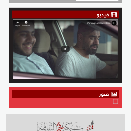
فيديو
صور