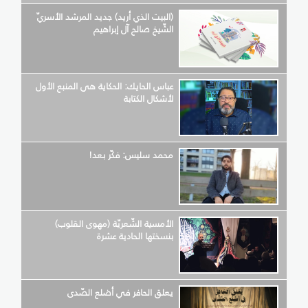
(البيت الذي أريد) جديد المرشد الأسريّ
الشّيخ صالح آل إبراهيم
عباس الحايك: الحكاية هي المنبع الأول
لأشكال الكتابة
محمد سليس: فكّر بعد!
الأمسية الشّعريّة (مهوى القلوب)
بنسختها الحادية عشرة
يعلق الحافر في أضلع الصّدى