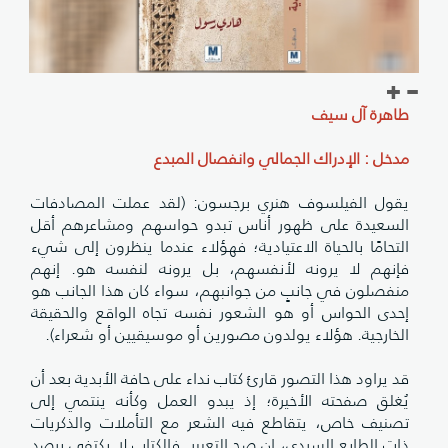
طاهرة آل سيف
مدخل : الإدراك الجمالي وانفصال المبدع
يقول الفيلسوف هنري برجسون: (لقد عملت المصادفات
السعيدة على ظهور أناس تبدو حواسهم ومشاعرهم أقل
التحامًا بالحياة الاعتيادية؛ فهؤلاء عندما ينظرون إلى شيء
فإنهم لا يرونه لأنفسهم، بل يرونه لنفسه هو. إنهم
منفصلون في جانبٍ من جوانبهم، سواء كان هذا الجانب هو
إحدى الحواس أو هو الشعور نفسه تجاه الواقع والحقيقة
الخارجية. هؤلاء يولدون مصورين أو موسيقيين أو شعراء).
قد يراود هذا التصور قارئ كتاب نداء على حافة الأبدية بعد أن
يُغلق صفحته الأخيرة؛ إذ يبدو العمل وكأنه ينتمي إلى
تصنيف خاص، يتقاطع فيه الشعر مع التأملات والذكريات
ذات الطابع السردي، إن صح التعبير. فالكتاب لا يكتفي برصد