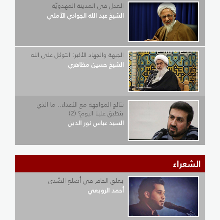
العدل في المدينة المهدويّة
الشيخ عبد الله الجوادي الآملي
الجبهة والجهاد الأكبر: التوكل على الله
الشيخ حسين مظاهري
نتائج المواجهة مع الأعداء.. ما الذي
ينطبق علينا اليوم؟ (2)
السيد عباس نور الدين
الشعراء
يعلق الحافر في أضلع الصّدى
أحمد الرويعي