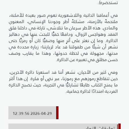
تستحضره).
في أعماقنا الذاتية واللاشعورية تعوم صور بعيدة للأمكنة،
ملتحمةً بالأزمنة، مشكلةً أطر وجودنا الإنساني، المعنوي
والمادي. هذه الأطر سرعان ما تتلاشى، تاركة في داخلنا قلق
الفقد وهواجس الزوال، ودافعًا خفيًّا للبحث عنها في دهاليز
الذاكرة. وما إن نعثر على أثرٍ منها وصفيًّا كان أو رمزيًّا حتى
نشعر أن شيئًا من طفولتنا قد عاد لزيارتنا؛ زيارة محددة في
مدتها، مجهولة في لحظة حدوثها، وهذا ما يقارب وصف
حسن مطلق في تعبيره عن الذاكرة.
وفي كثير من الأحيان، نشعر أننا قد استعرنا ذاكرة الآخرين،
حين تتقاطع رموزهم مع رموزنا، عبر نصٍ أو فكرة. إن هذا أكثر
ما يمنح الكتاب طابعًا تشاركيًّا في التجربة، حيث تصبح الذاكرة
الفردية امتدادًا لذاكرة جماعية.
2026-04-29 12:39:56
تعليقات الزوار