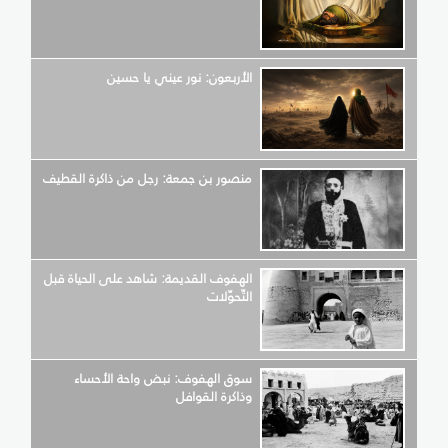
الأربعون: نور عيني يا حسين
منصور بن جمعة: رجل من ذاكرة القطيف
الهفوف القديمة: شاهد على الحياة قبل
التّحوّلات
سوق الهفوف: نبض واحة الأحساء
وذاكرة القوافل