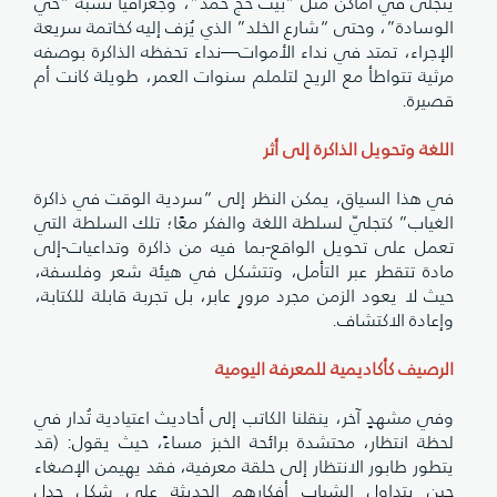
يتجلى في أماكن مثل “بيت حجّ حمد”، وجغرافيا تشبه “حي
الوسادة”، وحتى “شارع الخلد” الذي يُزف إليه كخاتمة سريعة
الإجراء، تمتد في نداء الأموات—نداء تحفظه الذاكرة بوصفه
مرثية تتواطأ مع الريح لتلملم سنوات العمر، طويلة كانت أم
قصيرة.
اللغة وتحويل الذاكرة إلى أثر
في هذا السياق، يمكن النظر إلى “سردية الوقت في ذاكرة
الغياب” كتجليّ لسلطة اللغة والفكر معًا؛ تلك السلطة التي
تعمل على تحويل الواقع-بما فيه من ذاكرة وتداعيات-إلى
مادة تتقطر عبر التأمل، وتتشكل في هيئة شعر وفلسفة،
حيث لا يعود الزمن مجرد مرورٍ عابر، بل تجربة قابلة للكتابة،
وإعادة الاكتشاف.
الرصيف كأكاديمية للمعرفة اليومية
وفي مشهدٍ آخر، ينقلنا الكاتب إلى أحاديث اعتيادية تُدار في
لحظة انتظار، محتشدة برائحة الخبز مساءً، حيث يقول: (قد
يتطور طابور الانتظار إلى حلقة معرفية، فقد يهيمن الإصغاء
حين يتداول الشباب أفكارهم الحديثة على شكل جدل