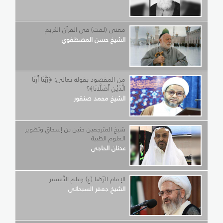
معنى (لفت) في القرآن الكريم
الشيخ حسن المصطفوي
من المقصود بقوله تعالى: ﴿رَبَّنَا أَرِنَا
الَّذَيْنِ أَضَلَّانَا﴾؟
الشيخ محمد صنقور
شيخ المترجمين حنين بن إسحاق وتطوير
العلوم الطبية
عدنان الحاجي
الإمام الرّضا (ع) وعلم التّفسير
الشيخ جعفر السبحاني