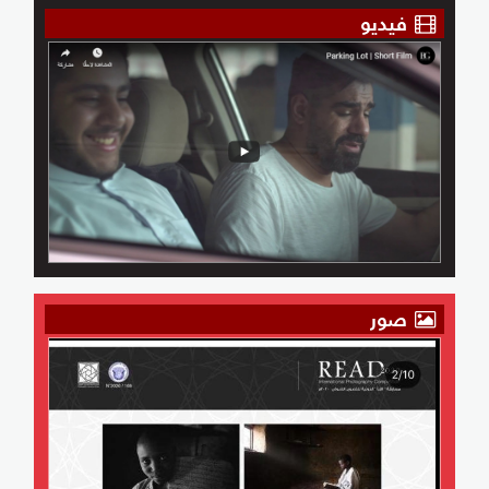
فيديو
صور