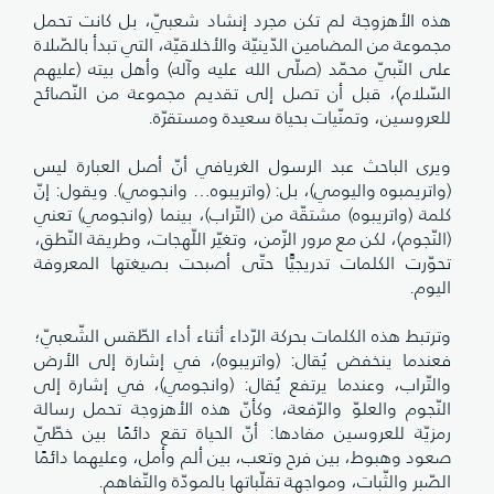
هذه الأهزوجة لم تكن مجرد إنشاد شعبيّ، بل كانت تحمل
مجموعة من المضامين الدّينيّة والأخلاقيّة، التي تبدأ بالصّلاة
على النّبيّ محمّد (صلّى الله عليه وآله) وأهل بيته (عليهم
السّلام)، قبل أن تصل إلى تقديم مجموعة من النّصائح
للعروسين، وتمنّيات بحياة سعيدة ومستقرّة.
ويرى الباحث عبد الرسول الغريافي أنّ أصل العبارة ليس
(واتريمبوه واليومي)، بل: (واتريبوه… وانجومي). ويقول: إنّ
كلمة (واتريبوه) مشتقّة من (التّراب)، بينما (وانجومي) تعني
(النّجوم)، لكن مع مرور الزّمن، وتغيّر اللّهجات، وطريقة النّطق،
تحوّرت الكلمات تدريجيًّا حتّى أصبحت بصيغتها المعروفة
اليوم.
وترتبط هذه الكلمات بحركة الرّداء أثناء أداء الطّقس الشّعبيّ؛
فعندما ينخفض يُقال: (واتريبوه)، في إشارة إلى الأرض
والتّراب، وعندما يرتفع يُقال: (وانجومي)، في إشارة إلى
النّجوم والعلوّ والرّفعة، وكأنّ هذه الأهزوجة تحمل رسالة
رمزيّة للعروسين مفادها: أنّ الحياة تقع دائمًا بين خطّيّ
صعود وهبوط، بين فرح وتعب، بين ألم وأمل، وعليهما دائمًا
الصّبر والثّبات، ومواجهة تقلّباتها بالمودّة والتّفاهم.