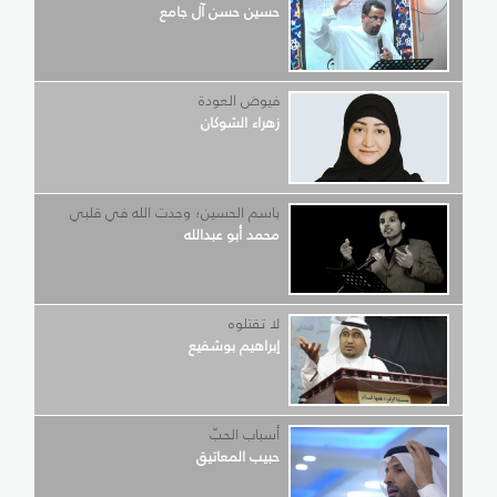
حسين حسن آل جامع
فيوض العودة
زهراء الشوكان
باسم الحسين؛ وجدت الله في قلبي
محمد أبو عبدالله
لا تقتلوه
إبراهيم بوشفيع
أسباب الحبّ
حبيب المعاتيق