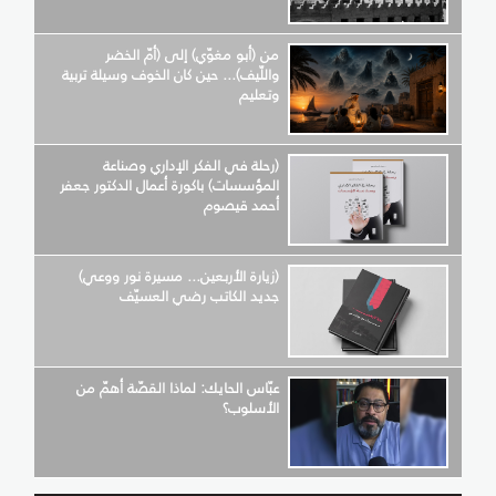
من (أبو مغوّي) إلى (أمّ الخضر
واللّيف)... حين كان الخوف وسيلة تربية
وتعليم
(رحلة في الفكر الإداري وصناعة
المؤسسات) باكورة أعمال الدكتور جعفر
أحمد قيصوم
(زيارة الأربعين... مسيرة نور ووعي)
جديد الكاتب رضي العسيّف
عبّاس الحايك: لماذا القصّة أهمّ من
الأسلوب؟