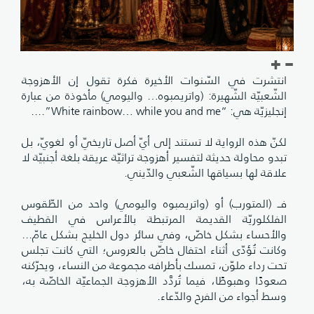
انتشرت في السّنوات الأخيرة فكرة تقول إن الأهزوجة
الشّعبيّة الشّهيرة: (واتريمبوه… واليومي) مأخوذة من عبارة
إنجليزيّة هي: “White rainbow… while you and me”....
لكنّ هذه الرواية لا تستند إلى أيّ أصل تاريخيّ أو لغويّ، بل
تبدو محاولة حديثة لتفسير أهزوجة تراثيّة عريقة بلغة أجنبيّة لا
علاقة لها بسياقها الشّعبي والدّيني.
فــ (المتورب) أو (واتريمبوه واليومي) واحد من الطّقوس
الفلكلوريّة القديمة المرتبطة بالأعراس في القطيف
والأحساء بشكل خاصّ، وفي سائر دول الخليج بشكل عامّ...
وكانت تُؤدّى أثناء احتفال خاصّ بالعروس؛ التي كانت تجلس
تحت رداء ملوّن، تمسك بأطرافه مجموعة من النساء، ويحرّكنه
صعودًا وهبوطًا، فيما تُردَّد الأهزوجة الجماعيّة الخاصّة به،
وسط أجواء من الفرح والدّعاء.