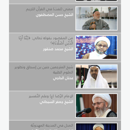
معنى (لفت) في القرآن الكريم
الشيخ حسن المصطفوي
من المقصود بقوله تعالى: ﴿رَبَّنَا أَرِنَا
الَّذَيْنِ أَضَلَّانَا﴾؟
الشيخ محمد صنقور
شيخ المترجمين حنين بن إسحاق وتطوير
العلوم الطبية
عدنان الحاجي
الإمام الرّضا (ع) وعلم التّفسير
الشيخ جعفر السبحاني
العدل في المدينة المهدويّة