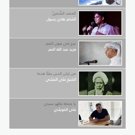
المعبد الشّعريّ
الشاعر هادي رسول
جرح في عيون الفجر
فريد عبد الله النمر
من لركن الدين بغيًا هدما
الشيخ علي الجشي
يا جمعه تظهر سيدي
علي الخويلدي