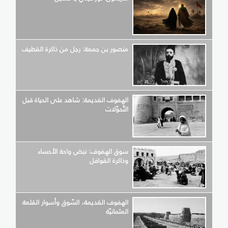
منصور بن جمعة: رجل من ذاكرة القطيف
الهفوف القديمة: شاهد على الحياة قبل
التّحوّلات
سوق الهفوف: نبض واحة الأحساء
وذاكرة القوافل
الهفوف القديمة، السّوق وأسوار القلعة
العثمانيّة