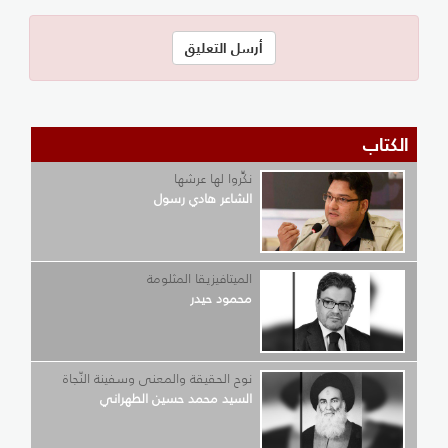
الكتاب
نكِّروا لها عرشها
الشاعر هادي رسول
الميتافيزيقا المثلومة
محمود حيدر
نوح الحقيقة والمعنى وسفينة النّجاة
السيد محمد حسين الطهراني