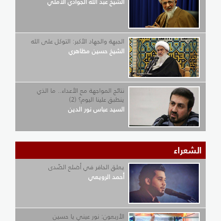
الشيخ عبد الله الجوادي الآملي
الجبهة والجهاد الأكبر: التوكل على الله
الشيخ حسين مظاهري
نتائج المواجهة مع الأعداء.. ما الذي
ينطبق علينا اليوم؟ (2)
السيد عباس نور الدين
الشعراء
يعلق الحافر في أضلع الصّدى
أحمد الرويعي
الأربعون: نور عيني يا حسين