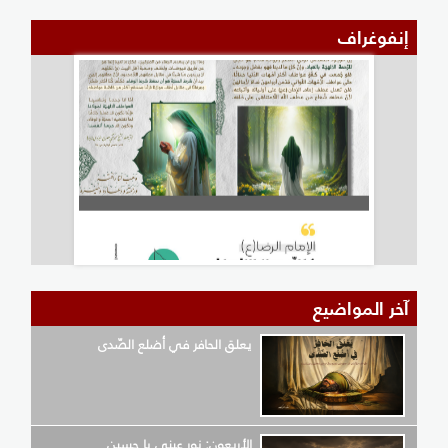
إنفوغراف
آخر المواضيع
يعلق الحافر في أضلع الصّدى
الأربعون: نور عيني يا حسين