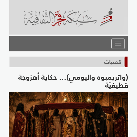
القائمة
قصبات
(واتريمبوه واليومي)… حكاية أهزوجة
قطيفيّة