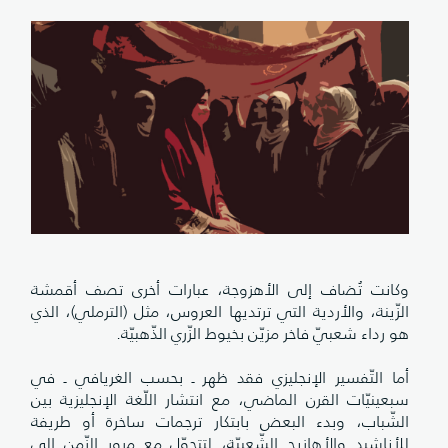
وكانت تُضاف إلى الأهزوجة، عبارات أخرى تصف أقمشة
الزّينة، والأردية التي ترتديها العروس، مثل (الترملي)، الذي
هو رداء شعبيّ فاخر مزيّن بخيوط الزّري الذّهبيّة.
أما التّفسير الإنجليزي فقد ظهر ـ بحسب الغريافي ـ في
سبعينيّات القرن الماضي، مع انتشار اللّغة الإنجليزية بين
الشّباب، وبدء البعض بابتكار ترجمات ساخرة أو طريفة
للأناشيد والأهازيج الشّعبيّة، لتتحوّل مع مرور الزّمن إلى