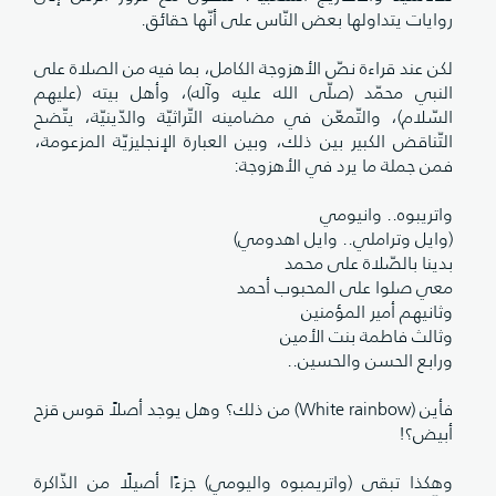
روايات يتداولها بعض النّاس على أنّها حقائق.
لكن عند قراءة نصّ الأهزوجة الكامل، بما فيه من الصلاة على
النبي محمّد (صلّى الله عليه وآله)، وأهل بيته (عليهم
السّلام)، والتّمعّن في مضامينه التّراثيّة والدّينيّة، يتّضح
التّناقض الكبير بين ذلك، وبين العبارة الإنجليزيّة المزعومة،
فمن جملة ما يرد في الأهزوجة:
واتريبوه.. وانيومي
(وايل وتراملي.. وايل اهدومي)
بدينا بالصّلاة على محمد
معي صلوا على المحبوب أحمد
وثانيهم أمير المؤمنين
وثالث فاطمة بنت الأمين
ورابع الحسن والحسين..
فأين (White rainbow) من ذلك؟ وهل يوجد أصلاً قوس قزح
أبيض؟!
وهكذا تبقى (واتريمبوه واليومي) جزءًا أصيلًا من الذّاكرة