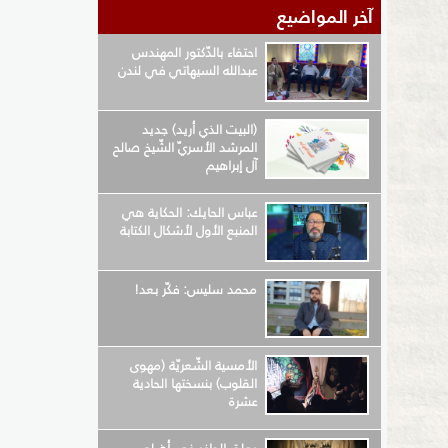
آخر المواضيع
احتفاء بالدّكتور المهندس
عبدالله السيهاتي في لندن
(البيت الذي أريد) جديد
المرشد الأسريّ الشّيخ صالح
آل إبراهيم
عباس الحايك: الحكاية هي
المنبع الأول لأشكال الكتابة
محمد سليس: فكّر بعد!
الأمسية الشّعريّة (مهوى
القلوب) بنسختها الحادية
عشرة