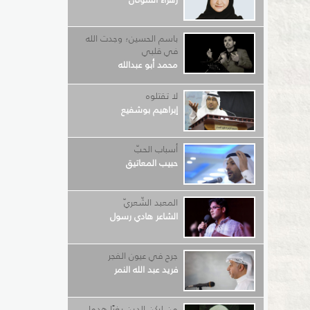
باسم الحسين؛ وجدت الله
في قلبي
محمد أبو عبدالله
لا تقتلوه
إبراهيم بوشفيع
أسباب الحبّ
حبيب المعاتيق
المعبد الشّعريّ
الشاعر هادي رسول
جرح في عيون الفجر
فريد عبد الله النمر
من لركن الدين بغيًا هدما