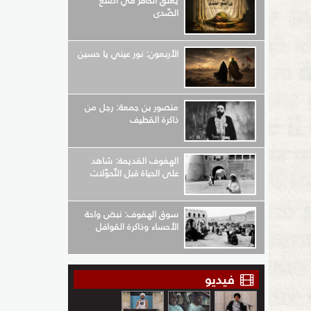
يعلق الحافر في أضلع
الصّدى
الأربعون: نور عيني يا حسين
منصور بن جمعة: رجل من
ذاكرة القطيف
الهفوف القديمة: شاهد
على الحياة قبل التّحوّلات
سوق الهفوف: نبض واحة
الأحساء وذاكرة القوافل
فيديو