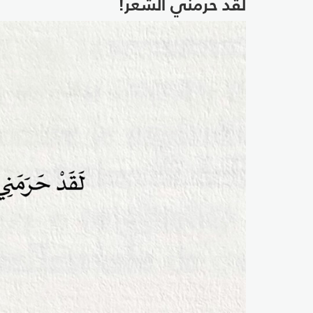
لقد حرمني الشّعر!