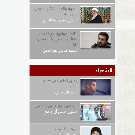
الجبهة والجهاد الأكبر: التوكل
على الله
الشيخ حسين مظاهري
نتائج المواجهة مع الأعداء..
ما الذي ينطبق علينا اليوم؟
(2)
السيد عباس نور الدين
الشعراء
يعلق الحافر في أضلع
الصّدى
أحمد الرويعي
الأربعون: نور عيني يا حسين
حسين حسن آل جامع
فيوض العودة
زهراء الشوكان