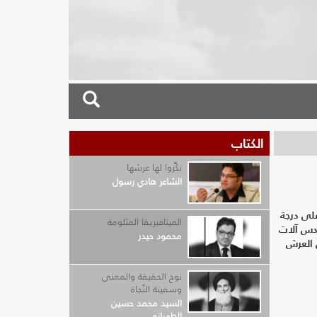
الكتاب
نكِّروا لها عرشها
الشاعر هادي رسول
حاصل على درجة
الميتافيزيقا المثلومة
دس آلات
محمود حيدر
 العرش
نوح الحقيقة والمعنى
وسفينة النّجاة
السيد محمد حسين
الطهراني