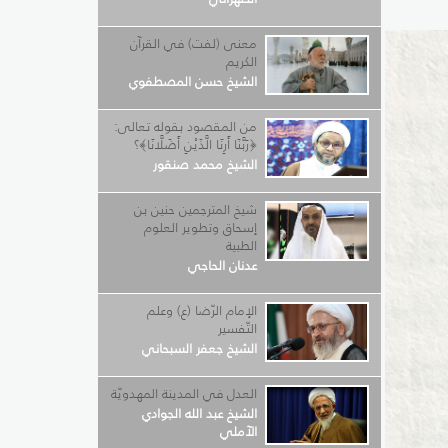
معنى (لفت) في القرآن
الكريم
الشيخ حسن المصطفوي
من المقصود بقوله تعالى:
﴿رَبَّنَا أَرِنَا الَّذَيْنِ أَضَلَّانَا﴾؟
الشيخ محمد صنقور
شيخ المترجمين حنين بن
إسحاق وتطوير العلوم
الطبية
عدنان الحاجي
الإمام الرّضا (ع) وعلم
التّفسير
الشيخ جعفر السبحاني
العدل في المدينة المهدويّة
الشيخ عبد الله الجوادي
الآملي