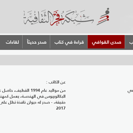
ب
صدى القوافي
قراءة في كتاب
صدر حديثاً
لقاءات
عن الكاتب :
عي
من مواليد عام 1994 القطيف، 
البكالوريوس في الهندسة، يعمل كمهن
دقيقة، - صدر له ديوان نافذة تطل على
2017