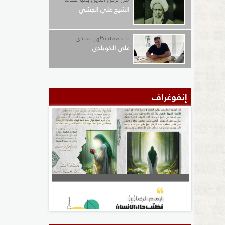
الشيخ علي الجشي
يا جمعه تظهر سيدي
علي الخويلدي
إنفوغراف