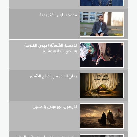
محمد سليس: فكّر بعد!
الأمسية الشّعريّة (مهوى القلوب)
بنسختها الحادية عشرة
يعلق الحافر في أضلع الصّدى
الأربعون: نور عيني يا حسين