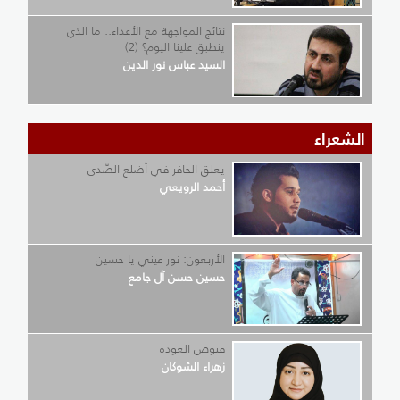
نتائج المواجهة مع الأعداء.. ما الذي
ينطبق علينا اليوم؟ (2)
السيد عباس نور الدين
الشعراء
يعلق الحافر في أضلع الصّدى
أحمد الرويعي
الأربعون: نور عيني يا حسين
حسين حسن آل جامع
فيوض العودة
زهراء الشوكان