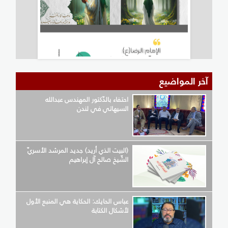
آخر المواضيع
احتفاء بالدّكتور المهندس عبدالله
السيهاتي في لندن
(البيت الذي أريد) جديد المرشد الأسريّ
الشّيخ صالح آل إبراهيم
عباس الحايك: الحكاية هي المنبع الأول
لأشكال الكتابة