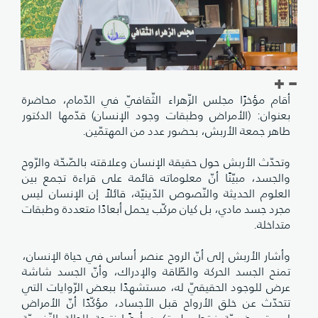
أقام مؤخرًا مجلس الزّهراء الثّقافيّ في الدّمام، محاضرة
بعنوان: (الأمراض وطبقات وجود الإنسان) قدّمها الدكتور
طاهر جمعة الأربش، بحضور عدد من المهتمّين.
وتحدّث الأربش حول حقيقة الإنسان وعلاقته بالصّحّة والرّوح
والجسد، مبيّنًا أنّ معلوماته قائمة على قراءة تجمع بين
العلوم الحديثة والنّصوص الدّينيّة، قائلاً إن الإنسان ليس
مجرد جسد مادي، بل كيان مركّب يحمل أبعادًا متعددة وطبقات
متداخلة.
وأشار الأربش إلى أنّ الروح عنصر أساس في حياة الإنسان،
تمنح الجسد الحركة والطّاقة والإدراك، وأنّ الجسد شاشة
عرض للوجود الحقيقيّ له، مستشهدًا ببعض الرّوايات التي
تتحدّث عن خلق الأرواح قبل الأجساد، مؤكّدًا أنّ الأمراض