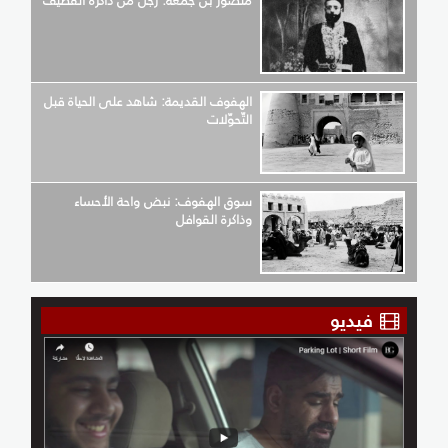
منصور بن جمعة: رجل من ذاكرة القطيف
الهفوف القديمة: شاهد على الحياة قبل
التّحوّلات
سوق الهفوف: نبض واحة الأحساء
وذاكرة القوافل
فيديو