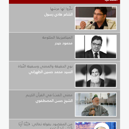
نكِّروا لها عرشها
الشاعر هادي رسول
الميتافيزيقا المثلومة
محمود حيدر
نوح الحقيقة والمعنى وسفينة النّجاة
السيد محمد حسين الطهراني
معنى (لفت) في القرآن الكريم
الشيخ حسن المصطفوي
من المقصود بقوله تعالى: ﴿رَبَّنَا أَرِنَا