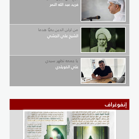
فريد عبد الله النمر
من لركن الدين بغيًا هدما
الشيخ علي الجشي
يا جمعه تظهر سيدي
علي الخويلدي
إنفوغراف