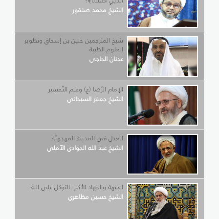
الَّذَيْنِ أَضَلَّانَا﴾؟
الشيخ محمد صنقور
شيخ المترجمين حنين بن إسحاق وتطوير
العلوم الطبية
عدنان الحاجي
الإمام الرّضا (ع) وعلم التّفسير
الشيخ جعفر السبحاني
العدل في المدينة المهدويّة
الشيخ عبد الله الجوادي الآملي
الجبهة والجهاد الأكبر: التوكل على الله
الشيخ حسين مظاهري