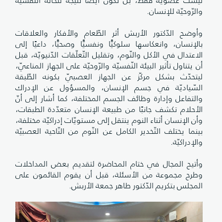
ليست عضويّة فقط، بل تكون أيضًا نتيجة للحالة النّفسيّة
والرّوحيّة للإنسان.
وأوضح الدّكتور الأربش أثر الطّعام والأفكار والعلاقات
بالإنسان، وانعكاسها سلوكيًّا ونفسيًّا وصحيًّا، داعيًا إلى
الاعتدال في الأكل والنّوم، وتقليل التّعلّقات الدّنيويّة، قبل
أن يتناول تأثير البيئة النّفسيّة والرّوحيّة على الجهاز المناعيّ،
ليتحدّث بشكل مركّز عن الجهاز العصبيّ بكونه الطّبقة
السّياديّة في جسم الإنسان، والمسؤول عن الإدراك
والتفاعل وإدارة وظائف الجسم المختلفة، كما أشار إلى أنّ
الأحلام تكشف جانبًا من طبيعة الإنسان متعدّدة الطبقات،
وأن الإنسان أثناء النوم ينتقل إلى مستويّات إدراكيّة مختلفة،
بينما يختلف التّخدير الكامل عن النّوم من النّاحية العصبيّة
والإدراكيّة.
وأتيح المجال في ختام المحاضرة لتقديم بعض المداخلات
وطرح مجموعة من الأسئلة، قبل أن يقوم القائمون على
المجلس بتكريم الدّكتور طاهر جمعة الأربش.