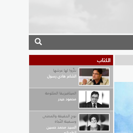
الكتاب
نكِّروا لها عرشها
الشاعر هادي رسول
الميتافيزيقا المثلومة
محمود حيدر
نوح الحقيقة والمعنى
وسفينة النّجاة
السيد محمد حسين
الطهراني