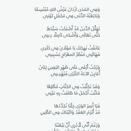
وَفِي المَدَى ازْدَانَ عَرْشُ اللهِ مُبْتَسِمًا
وَبَايَعَتْهُ الدُّنَى فِي مَحْفَلٍ كَوْنِي
تَهَلَّلَ الدِّينُ مُذْ أَصْبَحْتَ سَيِّدَهُ
حَتَّى تَعَالَى وَأَضْحَى كَامِلًا دِينِي
عَانَقْتُ نَهجَكَ يَا مَوْلَايَ فِي خَلَدِي
فَهَالَنِي مَنْظَرُ المعْرَاجِ يَسْبِينِي
وَرُحْتُ أَرْقَى عَلَى ظَهْرِ اليَقِينِ لِكَيْ
أُعَايِنَ الآيَةَ الكُبْرَى فَتَهْدِينِي
وَقَدْ تَجَلَّيْتُ فِي الجَنَّاتِ مُطَّلِعًا
فَكُنْتَ أَجْمَلَ مَا طَافَتْ بِهِ عَيْنِي
فَيَا أَمِيرَ الوَرَى جِئْنَا نُجَدِّدُهَا
مُذْ أُبْرَمَ العَقْدُ وَالَيْنَاكَ فِي الطِّينِ
وَرَغْمَ أَنِّي لَأَدْرِي أَنَّ بَيْعَتَنَا