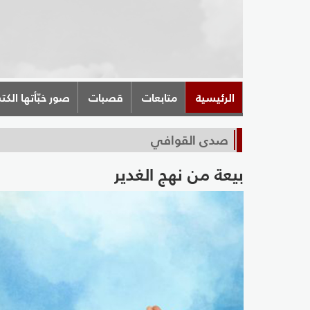
الرئيسية
متابعات
قصبات
صور خبّأتها الكت
صدى القوافي
بيعة من نهج الغدير