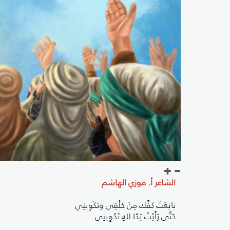
الشاعر أ. فوزي الهاشم
بَايَعْتُ كَفَّكَ مِنْ خَلْقِي وَتَكْوِينِي
حَتَّى رَأَيْتُ يَدًا للهِ تَحْوِينِي