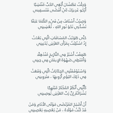
وَجِئْتُ عَطْشَانَ أَبْغِي الحُبَّ مُنْتَشِيًا
أَرْجُو غَدِيرَكَ كَيْ أَفْضَى فَتَسقِيني
وَصِرْتُ أَسْتَافُ مِنْ فَيْءِ الظَّمَا عَبَقًا
تَشُدُّنِي نَحْوَ نُورِ اللهِ ، تُعْشِينِي
حَتَّى طَوَيْتُ المَسَافَاتِ الَّتِي بَعُدَتْ
إِذْ اسْتُلِبْتُ بِمَرْأَى العَرْشِ يُدْنِينِي
طَفِقْتُ أَسْبُرُ فِي التَّارَِيخِ مُنْذَهِلًا
وَأَمْتَطِي صَهْوَةَ الإِيمَانِ فِي حِينِي
وَاسْتَوْقَفَتْنِي الحِكَايَاتُ الَّتِي وَقَعَتْ
فِي ذَلِكَ اليَوْمِ أَرْوِيهَا ، فتَروِينِي
كَأَنَّنِي أَنْظُرُ المُخْتَارَ مُبْتَهِجًا
بُشْرَاكُمُ إِنَّ رَبَّ العَرْشِ يُوصِينِي
أَنْ أَصْبَحَ المُرْتَضَى مَوْلَى الأَنَامِ وَمَنْ
قَدْ كُنْتُ مَوْلَاهُ ، مَنْ يَعْصِيهِ يَعْصِينِي