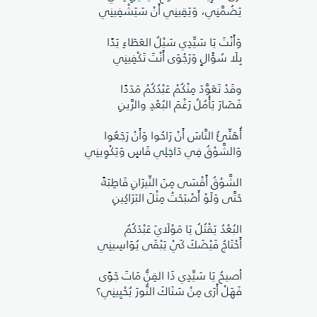
يَضُمَّنِي، وَيَقِينِي أَنْ سَيَشْفِينِي
وَأَنْتَ يَا سَيِّدِي سَيْلُ العَطَاءِ يَدًا
بِلَا سُؤَالٍ وَرَجْوَى أَنْتَ تَكْفِينِي
وقَدْ تَعَوَّدَ مِنْكُمْ عَبْدُكُمْ مَدَدًا
فَصَارَ يَأْمُلُ رَغْمَ البُعْدِ والرَّينِ
أُهَنِّئُ النَّاسَ أَنْ رَاحُوا وَأَنْ رَجَعُوا
وَالشَّوْقُ فِي دَاخِلِي قَاسٍ وَيَكْوِينِي
​الشَّوْقُ أَقْسَى مِنَ النِّيرَانِ قَاطِبَةً
حَتَّى وَلَوْ أَصْبَحَتْ مِثْلَ البَرَاكِينِ
​البُعْدُ يَقْتُلُ يَا مَوْلَايَ عَبْدَكُمُ
أَحْتَاجُ فَيْضَكَ كَيْ يَبْقَى يُوَاسِينِي
​أصيحُ يَا سَيِّدِي ذَا القِنُّ مَاتَ جَوًى
فَهَلْ أَرَى مِنْ سَنَاكَ النُّورَ يُحْيِينِي؟