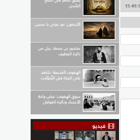
يعلق الحافر في أضلع
الصّدى
الأربعون: نور عيني يا حسين
منصور بن جمعة: رجل من
ذاكرة القطيف
الهفوف القديمة: شاهد
على الحياة قبل التّحوّلات
سوق الهفوف: نبض واحة
الأحساء وذاكرة القوافل
فيديو