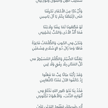
سَتَجْلِبُ الغِلَّ وَالبَلْوَى وَتُؤْذِينِي
وَأَنَّ نَارًا مِنَ الأَحْقَادِ تَحْرِقُنَا
مَتَى ارْتَبَطْنَا بِكُمْ يَا آلَ يَاسِينِ
لَوْ قَطَّعُونَا لَمَا عِفْنَا وِلَايَتَنَا
فَمَا أَلَذَّ الأَذَى وَالحُبُّ يَصْلِينِي
وَنَحْنُ فِي الحُوتِ وَالظُّلْمَاتُ فَاغِرَةٌ
فَاهًا وَما زَالَ ذُو الإِسْلَامِ قِسْمَيْنِ
يَعُمُّنَا الضَّيْمُ وَالظُّلْمُ المُسَيْطِرُ في
كُلِّ المَكَانِ بِلَا رِفْقٍ وَلَا لِينِ
وَقَدْ رَأَيْنَا عيَانًا غِبَّ مَا فَعَلُوا
إِذْ خَالَفُوا الآلَ عَمْدًا كَالثَّعَابِينِ
فَخُذْ بِنَا نَحْوَ طُورِ اللهِ نَخْلَعُ فِي
أَبْوَابِهِ الذَّنْبَ، وَالأَهْوَاءُ تَجْلُونِي
أَرَى ضَرِيحَكَ مَفْتُوحَ اليَدَيْنِ لِكَيْ