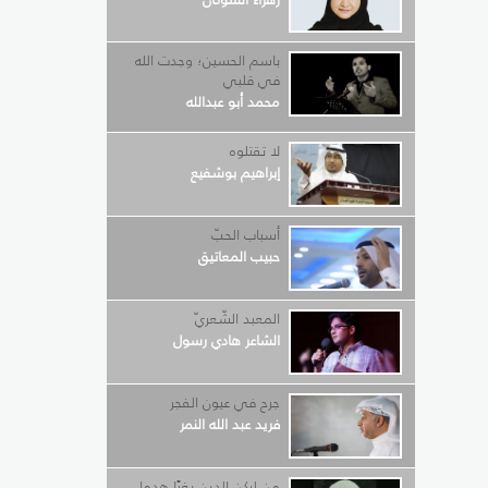
باسم الحسين؛ وجدت الله
في قلبي
محمد أبو عبدالله
لا تقتلوه
إبراهيم بوشفيع
أسباب الحبّ
حبيب المعاتيق
المعبد الشّعريّ
الشاعر هادي رسول
جرح في عيون الفجر
فريد عبد الله النمر
من لركن الدين بغيًا هدما