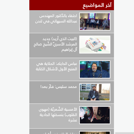
آخر المواضيع
احتفاء بالدّكتور المهندس
عبدالله السيهاتي في لندن
(البيت الذي أريد) جديد
المرشد الأسريّ الشّيخ صالح
آل إبراهيم
عباس الحايك: الحكاية هي
المنبع الأول لأشكال الكتابة
محمد سليس: فكّر بعد!
الأمسية الشّعريّة (مهوى
القلوب) بنسختها الحادية
عشرة