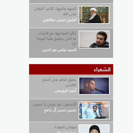
الجبهة والجهاد الأكبر: التوكل
على الله
الشيخ حسين مظاهري
نتائج المواجهة مع الأعداء..
ما الذي ينطبق علينا اليوم؟
(2)
السيد عباس نور الدين
الشعراء
يعلق الحافر في أضلع
الصّدى
أحمد الرويعي
الأربعون: نور عيني يا حسين
حسين حسن آل جامع
فيوض العودة
زهراء الشوكان