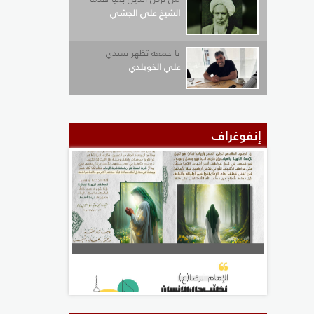
الشيخ علي الجشي
يا جمعه تظهر سيدي
علي الخويلدي
إنفوغراف