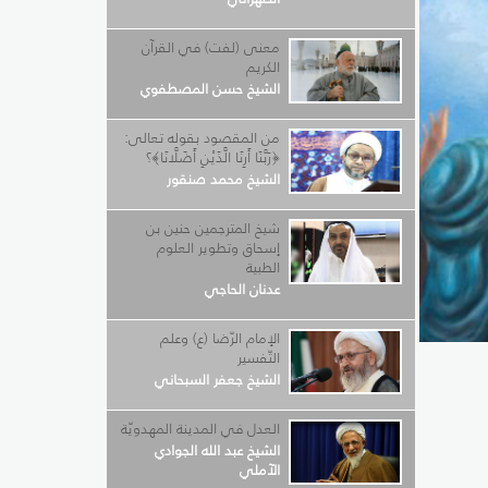
معنى (لفت) في القرآن
الكريم
الشيخ حسن المصطفوي
من المقصود بقوله تعالى:
﴿رَبَّنَا أَرِنَا الَّذَيْنِ أَضَلَّانَا﴾؟
الشيخ محمد صنقور
شيخ المترجمين حنين بن
إسحاق وتطوير العلوم
الطبية
عدنان الحاجي
الإمام الرّضا (ع) وعلم
التّفسير
الشيخ جعفر السبحاني
العدل في المدينة المهدويّة
الشيخ عبد الله الجوادي
الآملي