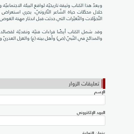
ويعدّ هذا الكتاب وثيقة تاريخيّة لواقع البيئة الاجتماعيّ
خلال محطّات حياة الشّاعر التّاروتيّ، يجري استعرا
التّحوّلات والتّغيّرات التي حدثت قبل اندثار مهنة الغوص.
وقد شمل الكتاب أيضًا قراءات فنيّة ونقديّة لقصائد الش
والمدائح في النّبيّ (ص) وأهل بيته (ع) والغزل العذريّ
تعليقات الزوار
الإسم
البريد الإلكتروني
عنوان التعليق