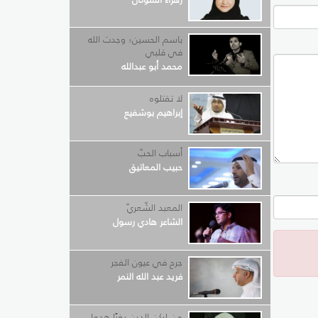
باسم الحسين؛ وجدت الله
في قلبي
محمد أبو عبدالله
لا تقتلوه
إبراهيم بوشفيع
أسباب الحبّ
حبيب المعاتيق
المعبد الشّعريّ
الشاعر هادي رسول
جرح في عيون الفجر
فريد عبد الله النمر
من لركن الدين بغيًا هدما