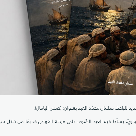
يد للباحث سلمان محمّد العيد بعنوان: (صدى اليامال).
البحريّ، يسلّط فيه العيد الضّوء، على مرحلة الغوص قديمًا من خلال سير