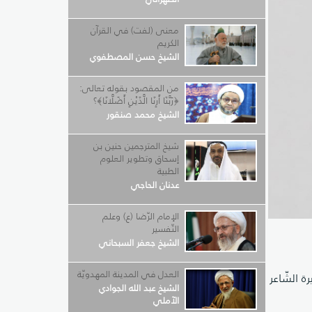
معنى (لفت) في القرآن
الكريم
الشيخ حسن المصطفوي
من المقصود بقوله تعالى:
﴿رَبَّنَا أَرِنَا الَّذَيْنِ أَضَلَّانَا﴾؟
الشيخ محمد صنقور
شيخ المترجمين حنين بن
إسحاق وتطوير العلوم
الطبية
عدنان الحاجي
الإمام الرّضا (ع) وعلم
التّفسير
الشيخ جعفر السبحاني
العدل في المدينة المهدويّة
ة الشّاعر
الشيخ عبد الله الجوادي
الآملي