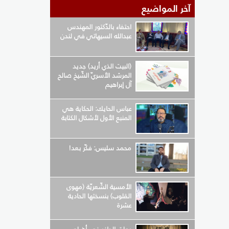
آخر المواضيع
احتفاء بالدّكتور المهندس
عبدالله السيهاتي في لندن
(البيت الذي أريد) جديد
المرشد الأسريّ الشّيخ صالح
آل إبراهيم
عباس الحايك: الحكاية هي
المنبع الأول لأشكال الكتابة
محمد سليس: فكّر بعد!
الأمسية الشّعريّة (مهوى
القلوب) بنسختها الحادية
عشرة