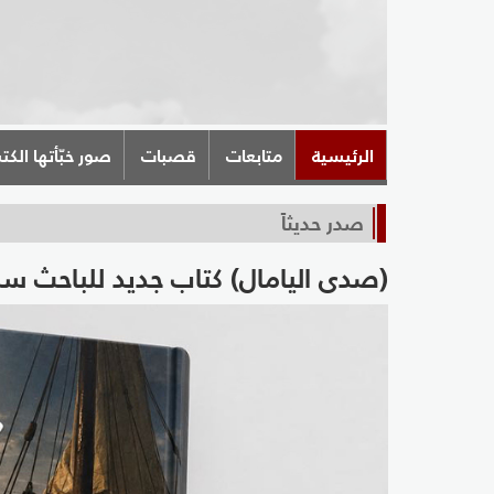
الرئيسية
متابعات
قصبات
صور خبّأتها الكت
صدر حديثاً
(صدى اليامال) كتاب جديد للباحث سل