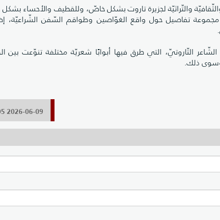
ة والثّقافيّة والتّراثيّة لجزيرة تاروت بشكل خاصّ، وللقطيف والأحساء بشكل 
ض مجموعة تفاصيل حول واقع الغوّاصين وطواقم السّفن الشّراعيّة، إ
ّاعر التّاروتيّ، التي طرق فيها أبوابًا شعريّة مختلفة تنوّعت بين الو
 وسوى ذلك.
2026-06-09 09:52:05