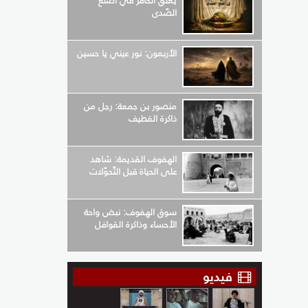
يعلق الحافر في أضلع
الصّدى
الأربعون: نور عيني يا حسين
منصور بن جمعة: رجل من
ذاكرة القطيف
الهفوف القديمة: شاهد
على الحياة قبل التّحوّلات
سوق الهفوف: نبض واحة
الأحساء وذاكرة القوافل
فيديو