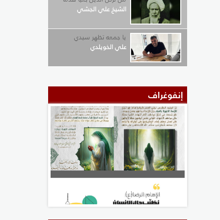
الشيخ علي الجشي
يا جمعه تظهر سيدي
علي الخويلدي
إنفوغراف