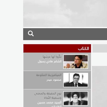
الكتاب
نكِّروا لها عرشها
الشاعر هادي رسول
الميتافيزيقا المثلومة
محمود حيدر
نوح الحقيقة والمعنى
وسفينة النّجاة
السيد محمد حسين
الطهراني