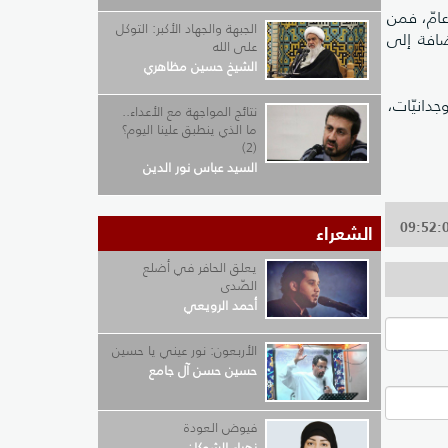
عامّ، فمن
الجبهة والجهاد الأكبر: التوكل
ضافة إلى
على الله
الشيخ حسين مظاهري
جدانيّات،
نتائج المواجهة مع الأعداء..
ما الذي ينطبق علينا اليوم؟
(2)
السيد عباس نور الدين
الشعراء
يعلق الحافر في أضلع
الصّدى
أحمد الرويعي
الأربعون: نور عيني يا حسين
حسين حسن آل جامع
فيوض العودة
زهراء الشوكان