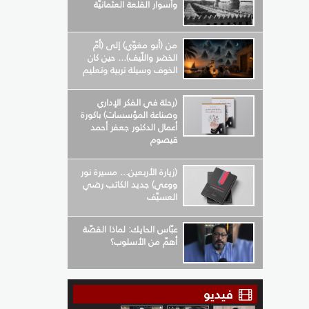
وأسوار القلعة العثمانيّة
من (أبو مغوّي) إلى (أمّ
الخضر واللّيف)... حين كان
الخوف وسيلة تربية وتعليم
(رحلة في الفكر الإداري
وصناعة المؤسسات) باكورة
أعمال الدكتور جعفر أحمد
قيصوم
(زيارة الأربعين... مسيرة نور
ووعي) جديد الكاتب رضي
العسيّف
عبّاس الحايك: لماذا القصّة
أهمّ من الأسلوب؟
فيديو