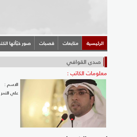
الرئيسية
متابعات
قصبات
صور خبّأتها الكت
صدى القوافي
معلومات الكاتب :
الاسم :
علي النمر