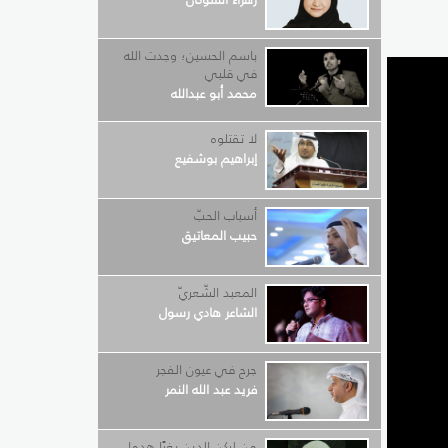
باسم الحسين؛ وجدت الله
في قلبي
محمد أبو عبدالله
لا تقتلوه
إبراهيم بوشفيع
أسباب الحبّ
حبيب المعاتيق
المعبد الشّعريّ
الشاعر هادي رسول
جرح في عيون الفجر
فريد عبد الله النمر
من لركن الدين بغيًا هدما