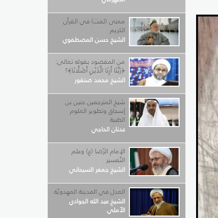
معنى (لفت) في القرآن
الكريم
الشيخ حسن المصطفوي
من المقصود بقوله تعالى:
﴿رَبَّنَا أَرِنَا الَّذَيْنِ أَضَلَّانَا﴾؟
الشيخ محمد صنقور
شيخ المترجمين حنين بن
إسحاق وتطوير العلوم
الطبية
عدنان الحاجي
الإمام الرّضا (ع) وعلم
التّفسير
الشيخ جعفر السبحاني
العدل في المدينة المهدويّة
الشيخ عبد الله الجوادي
الآملي