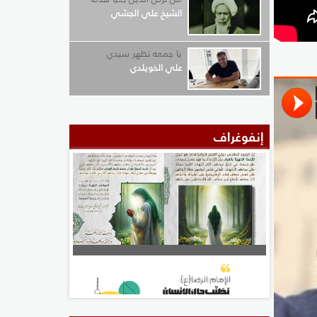
الشيخ علي الجشي
يا جمعه تظهر سيدي
علي الخويلدي
إنفوغراف