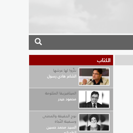
الكتاب
نكِّروا لها عرشها
الشاعر هادي رسول
الميتافيزيقا المثلومة
محمود حيدر
نوح الحقيقة والمعنى
وسفينة النّجاة
السيد محمد حسين
الطهراني