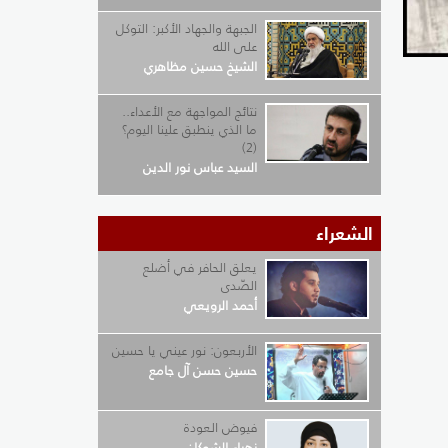
الجبهة والجهاد الأكبر: التوكل
على الله
الشيخ حسين مظاهري
نتائج المواجهة مع الأعداء..
ما الذي ينطبق علينا اليوم؟
(2)
السيد عباس نور الدين
الشعراء
يعلق الحافر في أضلع
الصّدى
أحمد الرويعي
الأربعون: نور عيني يا حسين
حسين حسن آل جامع
فيوض العودة
زهراء الشوكان