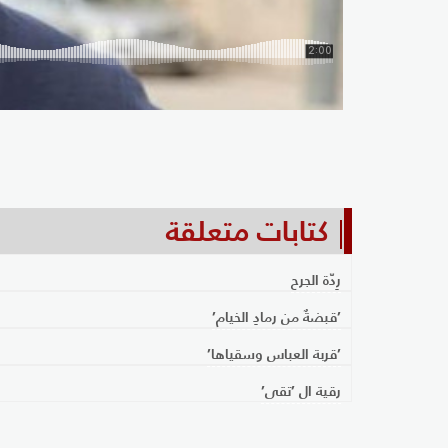
كتابات متعلقة
رِدّة الجرح
’قبضةٌ من رمادِ الخيام’
’قربة العباس وسقياها’
رقية ال ’تقى’