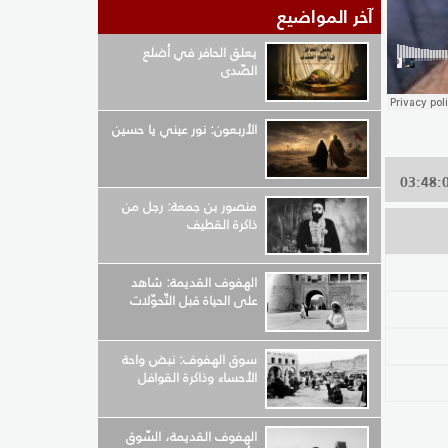
آخر المواضيع
يعلق الحافر في أضلع
الصّدى
الأربعون: نور عيني يا حسين
منصور بن جمعة: رجل من
ذاكرة القطيف
الهفوف القديمة: شاهد
على الحياة قبل التّحوّلات
سوق الهفوف: نبض واحة
الأحساء وذاكرة القوافل
الهفوف القديمة، السّوق