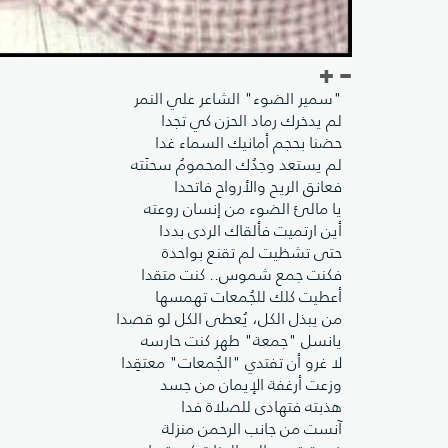
"سمير الضوء" الشاعر علي النمر
لم يدخرك رماد الحزن كي تجدا
حضنا بحجم أمانيك السماء غدا
لم يستعد وجدُك المحمومُ سحنَته
فعانق الريح والأرواح فاتحدا
يا مالئ الضوء من إنسان روعته
أين ارتميت فألقاك الردى بددا
حتى تشظيت لم تقنع بواحدة
فكنت جمع شموس.. كنت متقدا
أعطيت كلك للجُمعات تهمسها
من يبذل الكل، يُعطى الكل لو قصدا
يانسل "جمعة" طهر كنت حارسه
لا غرو أن تفتدي "الجُمعات" معتقِدا
وزعت أرغفة الإيمان من جسد
هذبته فتهادى للصلاة فدا
آنست من جانب الرحمن منزلة