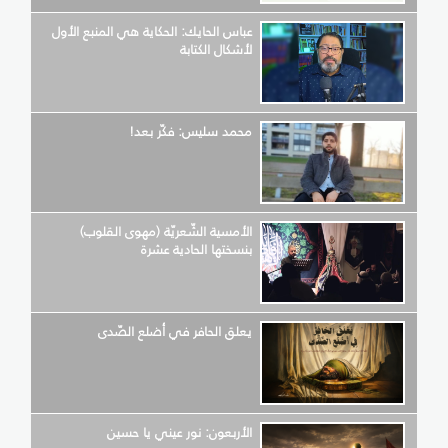
عباس الحايك: الحكاية هي المنبع الأول
لأشكال الكتابة
محمد سليس: فكّر بعد!
الأمسية الشّعريّة (مهوى القلوب)
بنسختها الحادية عشرة
يعلق الحافر في أضلع الصّدى
الأربعون: نور عيني يا حسين