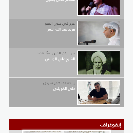
جرح في عيون الفجر
فريد عبد الله النمر
من لركن الدين بغيًا هدما
الشيخ علي الجشي
يا جمعه تظهر سيدي
علي الخويلدي
إنفوغراف