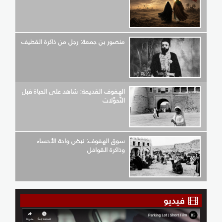
منصور بن جمعة: رجل من ذاكرة القطيف
الهفوف القديمة: شاهد على الحياة قبل
التّحوّلات
سوق الهفوف: نبض واحة الأحساء
وذاكرة القوافل
فيديو