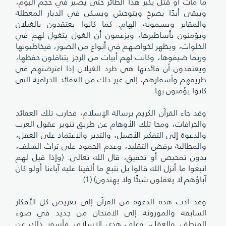
ما مات أو قتل يكبر هذا الطائر حتى يصير في حجم البوم،
ويبقى أبدًا يصرخ ويتوحش ويسكن في الديار المعطلة
والمقابر ويسمونه الهام. كما كانوا يعتقدون بالغيلان
ويؤمنون بأساطيرها، ويزعمون أن الغول يتغول لهم في
الخلوات، ويظهر لخواصهم في أنواع من الصور، فيخاطبونها
وربما ضيفوها، وكانت لهم أبيات من الرجز يتناقلون حفظها،
ويعتقدون أن فائدتها هي طرد الغيلان إذا اعترضتهم في
طريقهم وأسفارهم، إلى غير ذلك من العقائد الخرافية التي
كانوا يؤمنون بها.
وقد جاء القرآن الكريم برسالة الإسلام، فحارب تلك العقائد
والخرافات، ومحا تلك الأوهام عن طريق تنوير عقول العرب
والدعوة إلى التفكير الأصيل، والتدبر والاعتماد على العقل،
والمطالبة برفض التقليد، وعدم الجمود على تراث السلف،
بدون تمحيص أو تحقيق، قال الله تعالى: (وإذا قيل لهم
اتبعوا ما أنزل الله قالوا بل نتبع ما ألفينا عليه آباءنا أولو كان
آباؤهم لا يعقلون شيئًا ولا يهتدون) (1).
وقد أدت هذه الدعوة من القرآن إلى تعريض كل الأفكار
السابقة والموروثة إلى الامتحان من جديد في ضوء
المنطق، والعقل، وعلى هدى الإسلام، فأسفر ذلك عن