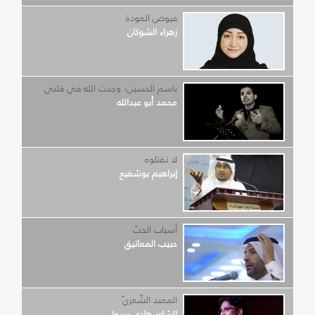
فيوض العودة
زهراء الشوكان
باسم الحسين؛ وجدت الله في قلبي
محمد أبو عبدالله
لا تقتلوه
إبراهيم بوشفيع
أسباب الحبّ
حبيب المعاتيق
المعبد الشّعريّ
الشاعر هادي رسول