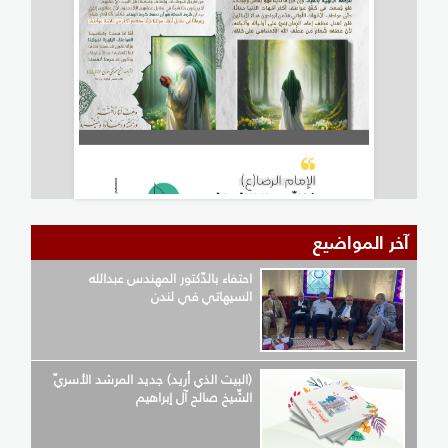
آخر المواضيع
احتفاء بالدّكتور المهندس عبدالله
السيهاتي في لندن
(البيت الذي أريد) جديد المرشد الأسريّ
الشّيخ صالح آل إبراهيم