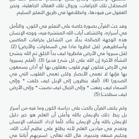
اضمحلال تلك الخرافات، وزوال تلك العقائد الجاهلية، وتحرر
العقول من قيودها، وانطلاقها في طريق التفكير السليم.
وقد حث القرآن بصورة خاصة على التفكير في الكون، والتأمل
في أسراره، واكتشاف آيات الله المنتشرة فيه، ووجه الإنسان
هذه الوجهة الصالحة بدلًا من التشاغل بخرافات الماضين
وأساطيرهم: (قل انظروا ماذا في السماوات والأرض) (2).
(قل سيروا في الأرض فانظروا كيف بدأ الخلق ثم الله ينشئ
النشأة الآخرة إن الله على كل شئ قدير) (3). (أفلم يسيروا
في الأرض فتكون لهم قلوب يعقلون بها أو آذان يسمعون
بها فإنها لا تعمى الأبصار ولكن تعمى القلوب التي في
الصدور) (4). (أفلا ينظرون إلى الإبل كيف خلقت * وإلى
السماء كيف رفعت * وإلى الجبال كيف نصبت * وإلى الأرض
كيف سطحت) (5).
ولم يكتف القرآن بالحث على دراسة الكون وما فيه من أسرار
بل ربط ذلك بالإيمان بالله وأعلن أن العلم هو خير دليل
للإيمان بالله وأن الإيمان يتأكد كلّما ازداد اكتشاف الإنسان
وتقدم في ميادين العلم لأنه يطلع على عظيم آيات الله،
وحكيم صنعه وتدبيره، قال الله تعالى: (سنريهم آياتنا في