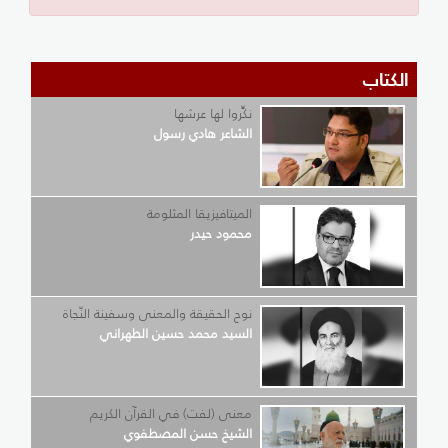
الكتاب
نكِّروا لها عرشها
الشاعر هادي رسول
الميتافيزيقا المثلومة
محمود حيدر
نوح الحقيقة والمعنى وسفينة النّجاة
السيد محمد حسين الطهراني
معنى (لفت) في القرآن الكريم
الشيخ حسن المصطفوي