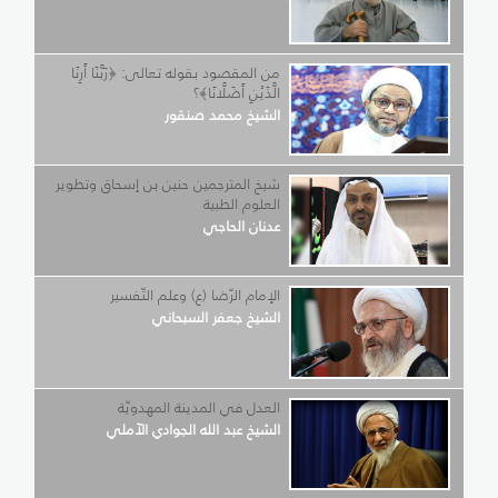
من المقصود بقوله تعالى: ﴿رَبَّنَا أَرِنَا
الَّذَيْنِ أَضَلَّانَا﴾؟
الشيخ محمد صنقور
شيخ المترجمين حنين بن إسحاق وتطوير
العلوم الطبية
عدنان الحاجي
الإمام الرّضا (ع) وعلم التّفسير
الشيخ جعفر السبحاني
العدل في المدينة المهدويّة
الشيخ عبد الله الجوادي الآملي