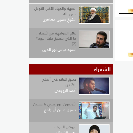
الجبهة والجهاد الأكبر: التوكل
على الله
الشيخ حسين مظاهري
ي
نتائج المواجهة مع الأعداء..
 هي
ما الذي ينطبق علينا اليوم؟
أن تنزل
(2)
السيد عباس نور الدين
الشعراء
تي
يعلق الحافر في أضلع
الصّدى
ة أو
أحمد الرويعي
الأربعون: نور عيني يا حسين
حسين حسن آل جامع
فيوض العودة
زهراء الشوكان