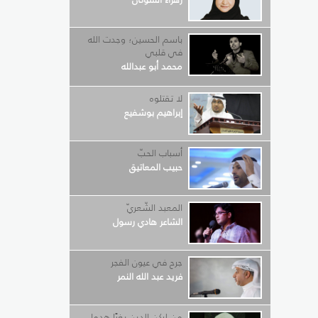
باسم الحسين؛ وجدت الله
في قلبي
محمد أبو عبدالله
لا تقتلوه
إبراهيم بوشفيع
أسباب الحبّ
حبيب المعاتيق
المعبد الشّعريّ
الشاعر هادي رسول
جرح في عيون الفجر
فريد عبد الله النمر
من لركن الدين بغيًا هدما