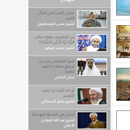
معنى (لفت) في القرآن
الكريم
والجسم
الشيخ حسن المصطفوي
من المقصود بقوله تعالى:
﴿رَبَّنَا أَرِنَا الَّذَيْنِ أَضَلَّانَا﴾؟
الشيخ محمد صنقور
شيخ المترجمين حنين بن
يقة،
إسحاق وتطوير العلوم
يد أن
الطبية
عدنان الحاجي
حايداً
الإمام الرّضا (ع) وعلم
التّفسير
الشيخ جعفر السبحاني
سيّة
العدل في المدينة المهدويّة
الشيخ عبد الله الجوادي
ها حتّى
الآملي