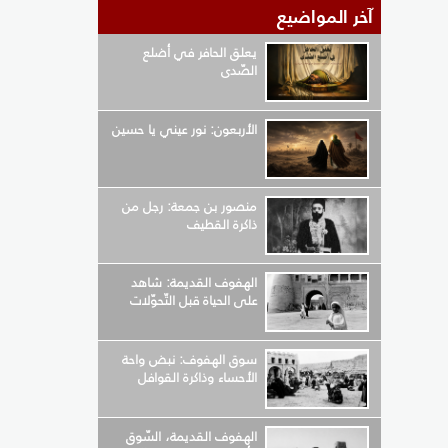
آخر المواضيع
يعلق الحافر في أضلع
الصّدى
الأربعون: نور عيني يا حسين
منصور بن جمعة: رجل من
ذاكرة القطيف
الهفوف القديمة: شاهد
على الحياة قبل التّحوّلات
سوق الهفوف: نبض واحة
الأحساء وذاكرة القوافل
الهفوف القديمة، السّوق