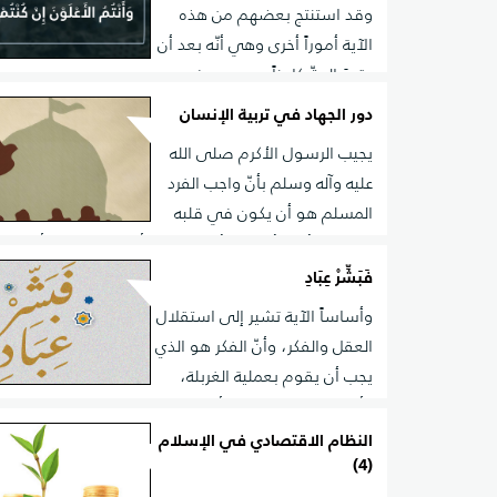
وقد استنتج بعضهم من هذه
الآية أموراً أخرى وهي أنّه بعد أن
بقيَ الحقّ كامناً بسبب بروز
الباطل مدّة من الزمن، فإنّه عندما ينبري لحرب الباطل يأتي
دور الجهاد في تربية الإنسان
شديد يقتلع بنيان الباطل من أساسه، وهذا ما يفعله الله
يجيب الرسول الأكرم صلى الله
البشر أنفسهم، فيرون الحقّ كالإعصار المفاجئ يُداهم الب
عليه وآله وسلم بأنّ واجب الفرد
فيُحطّمه تحطيماً ويُلقي به بعيداً.
المسلم هو أن يكون في قلبه
عزمٌ صادقٌ ونيّةٌ مخلصةٌ على جهاد أعداء الله، في أيّ وق
الظروف الموضوعيّة ذلك. ومع توافر النيّة المخلصة والع
فَبَشِّرْ عِبَادِ
لديه يصل إلى درجة المجاهدين حقاً.
وأساساً الآية تشير إلى استقلال
العقل والفكر، وأنّ الفكر هو الذي
يجب أن يقوم بعملية الغربلة،
وأنّ الإنسان ينبغي له أن يمتحن مسموعاته، ويُميّز بين الج
والرديء والحسن والقبيح، وينتخب الأحسن ويتبعه. {أُولَئِكَ الّ
النظام الاقتصادي في الإسلام
(4)
هَدَاهُمُ اللَّهُ} فالقرآن الكريم يُعبّر عن هذه الهداية مع أنّها 
عقلية بأنّها هداية إلهية.