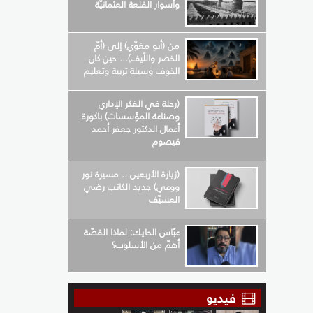
وأسوار القلعة العثمانيّة
من (أبو مغوّي) إلى (أمّ
الخضر واللّيف)... حين كان
الخوف وسيلة تربية وتعليم
(رحلة في الفكر الإداري
وصناعة المؤسسات) باكورة
أعمال الدكتور جعفر أحمد
قيصوم
(زيارة الأربعين... مسيرة نور
ووعي) جديد الكاتب رضي
العسيّف
عبّاس الحايك: لماذا القصّة
أهمّ من الأسلوب؟
فيديو