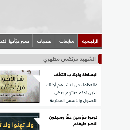
الرئيسية
متابعات
قصبات
صور خبّأتها الكت
الشهيد مرتضى مطهري
البساطة واجتناب التكلّف
فالعظماء من البشر هم أولئك
الذين تحكم حياتهم بعض
الأصول والأسس المحترمة
لديهم، وفرقٌ كبير بين تلك الأصول وبين القيود والعادات 
والأمور المتكلّفة التي تظهر بين الناس والتي تجعل حيا
كونوا مؤمنين حقًّا وسيكون
النصر حليفكم
لا تُطاق.