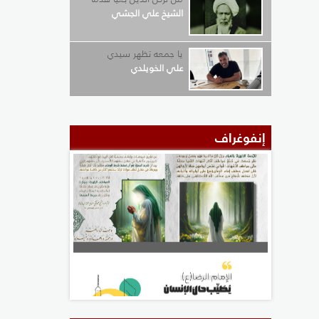
الشيخ علي الجشي
يا جمعه تظهر سيدي
علي الخويلدي
إنفوغراف