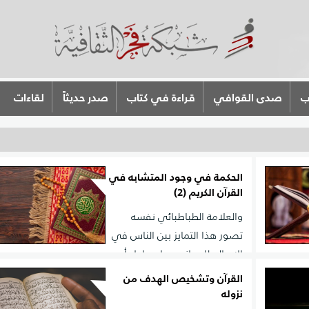
ب
صدى القوافي
قراءة في كتاب
صدر حديثاً
لقاءات
الحكمة في وجود المتشابه في
القرآن الكريم (2)
والعلامة الطباطبائي نفسه
تصور هذا التمايز بين الناس في
الإدراك للمعاني، وإن حاول أن
ر اللفظ
يصوغه بشكل آخر &quot;فظهر أن للناس - بحسب مراتب
القرآن وتشخيص الهدف من
عقلية
وبعدهم منه تعالى - مراتب مختلفة من العمل والعلم، ولاز
نزوله