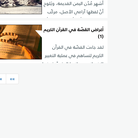
أشهر مُدُن اليمن القديمة، ويَلوح
أنّ لفظها آرامي الأصل، مركّب
من (ماء) و(رأب) أي الماء الكثير أو السيل الكبير، ويُؤخذ ممّا 
من أنقاضها أنّها كانت مستديرة الشكل، قطرها نحو كيلوم
أغراض القصّة في القرآن الكريم
(1)
بها سور منيع له بابانِ
لقد جاءت القصّة في القرآن
الكريم لتساهم في عملية التغيير
الإنساني بجوانبها المتعدّدة، فما
هي الأغراض ذات الأثر الرسالي التي استهدفتها القصّة ال
»
»»