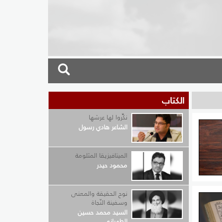
الكتاب
نكِّروا لها عرشها
الشاعر هادي رسول
الميتافيزيقا المثلومة
محمود حيدر
نوح الحقيقة والمعنى
 قربهم
وسفينة النّجاة
مه أن
السيد محمد حسين
الطهراني