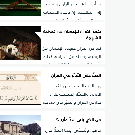
في تفسير النص القرآني، لأن في كل واحد من هذه الأمو
ما أشار إليه الفخر الرازي ونسبه
علميًّا
إلى الملاحدة: إن وجود المتشابه
في القرآن كان سببًا لاختلاف
المذاهب والآراء، وتمسك كل واحد منها بشيء من القرآن
تحرير القرآن للإنسان من عبودية
الذي ينسجم مع متبنياته، وهذا يناقض الأهداف التي جاء
الشهوة
القرآن الكريم
كما حرر القرآن عقيدة الإنسان من
الوثنية، وعقله من الخرافة، كذلك
حرّر إرادته من سيطرة الشهوة،
فصار الإنسان المسلم - نتيجة لتربية القرآن له – قادرًا ع
الحثّ على التّدبّر في القرآن
شهواته وضبطها والصمود في وجه الإغراء وألوان الهوى
ورد الحث الشديد في الكتاب
المتنوعة، وفيما يلي نموذج قرآني من نماذج تغذية هذا 
العزيز، والسنّة الصحيحة على
وتركيزه في نفوس المسلمين
تدارس القرآن والتدبّر في معانيه،
والتفكر في مقاصده وأهدافه. قال تعالى: (أفلا يتدبرون 
على قلوب أقفالها). وفي هذه الآية الكريمة توبيخ عظيم
مَن الذي بنى سدّ مأرب؟
إعطاء القرآن حقّه من العناية والتدبّر.
مأرب، وتُسمّى أيضاً (سبأ) هي