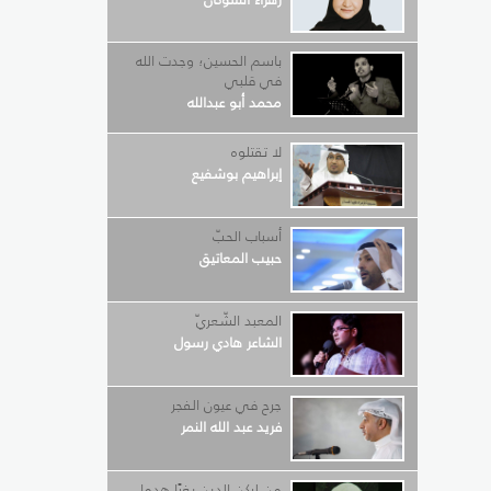
باسم الحسين؛ وجدت الله
في قلبي
محمد أبو عبدالله
لا تقتلوه
إبراهيم بوشفيع
أسباب الحبّ
حبيب المعاتيق
المعبد الشّعريّ
الشاعر هادي رسول
جرح في عيون الفجر
فريد عبد الله النمر
من لركن الدين بغيًا هدما