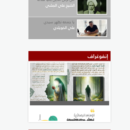
الشيخ علي الجشي
يا جمعه تظهر سيدي
علي الخويلدي
إنفوغراف