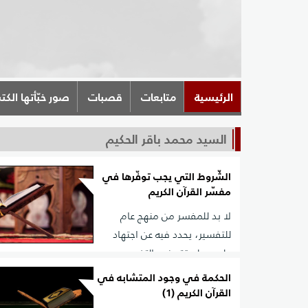
الرئيسية
متابعات
قصبات
صور خبّأتها الكت
السيد محمد باقر الحكيم
الشّروط التي يجب توفّرها في
مفسّر القرآن الكريم
لا بد للمفسر من منهج عام
للتفسير، يحدد فيه عن اجتهاد
علمي طريقته في التفسير،
ووسائل الإثبات التي يستعملها، ومدى اعتماده على ظهو
الحكمة في وجود المتشابه في
وعلى نصوص السنة، وعلى أخبار الآحاد، وعلى القرائن ال
القرآن الكريم (1)