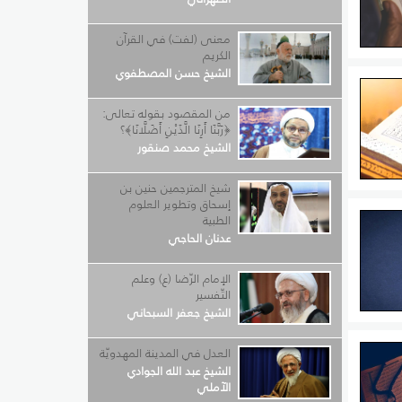
معنى (لفت) في القرآن
الكريم
الشيخ حسن المصطفوي
ا
ذج من
من المقصود بقوله تعالى:
﴿رَبَّنَا أَرِنَا الَّذَيْنِ أَضَلَّانَا﴾؟
الشيخ محمد صنقور
شيخ المترجمين حنين بن
إسحاق وتطوير العلوم
اختلفت
الطبية
عدنان الحاجي
.
الإمام الرّضا (ع) وعلم
التّفسير
الشيخ جعفر السبحاني
نجد
العدل في المدينة المهدويّة
الشيخ عبد الله الجوادي
الى:
الآملي