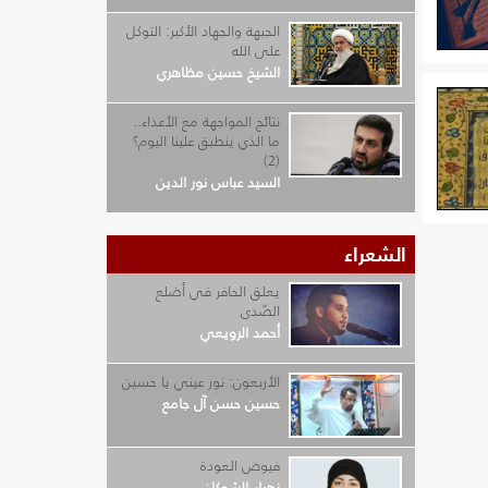
الجبهة والجهاد الأكبر: التوكل
على الله
الشيخ حسين مظاهري
م مع
نتائج المواجهة مع الأعداء..
أَوْ
ما الذي ينطبق علينا اليوم؟
(2)
السيد عباس نور الدين
الشعراء
لذين
بأنّ
يعلق الحافر في أضلع
الصّدى
أحمد الرويعي
الأربعون: نور عيني يا حسين
حسين حسن آل جامع
فيوض العودة
زهراء الشوكان