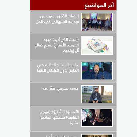
آخر المواضيع
احتفاء بالدّكتور المهندس
عبدالله السيهاتي في لندن
(البيت الذي أريد) جديد
المرشد الأسريّ الشّيخ صالح
آل إبراهيم
عباس الحايك: الحكاية هي
المنبع الأول لأشكال الكتابة
محمد سليس: فكّر بعد!
الأمسية الشّعريّة (مهوى
القلوب) بنسختها الحادية
عشرة