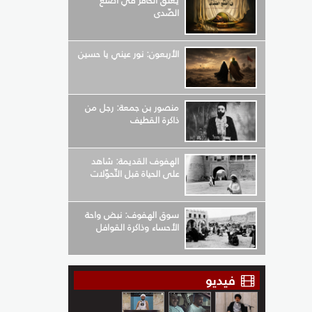
يعلق الحافر في أضلع
الصّدى
الأربعون: نور عيني يا حسين
منصور بن جمعة: رجل من
ذاكرة القطيف
الهفوف القديمة: شاهد
على الحياة قبل التّحوّلات
سوق الهفوف: نبض واحة
الأحساء وذاكرة القوافل
فيديو