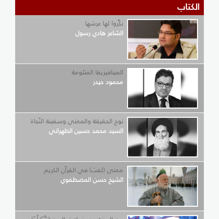
الكتاب
نكِّروا لها عرشها
الشاعر هادي رسول
الميتافيزيقا المثلومة
محمود حيدر
نوح الحقيقة والمعنى وسفينة النّجاة
السيد محمد حسين الطهراني
معنى (لفت) في القرآن الكريم
الشيخ حسن المصطفوي