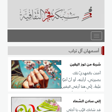
القائمة
أسمهان آل تراب
شربة من كوز اليقين
آمنت بالمهديّ تلك
بصيرتي، أرأيته، أو أنّ أمرًا
غيّبهْ، إنّي هنا أرقى اليقين
يطير بي، أعلو فلا أحتاج خطّ مكاتَبه، سيّان في كوز البصيرة
أن ترى، أو لا ترى، فانعم بأحلى الموهبه، ستراه لا في
إلى سادن السّماء
أرض رضوى أو طوى، هو ههنا في القلب فاسأل ذائبهrn
قد شاءك الرّب يا أحلى