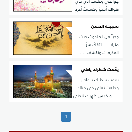
جوانحي وعلمت أني في
هواك أسيرُ وهممتُ أعرج
نحو قدسك موقناً درب الهوى للعاشقين قصيرُ
تسبيحة الحسن
وحياً من الملكوت جئت
منزلا .... لتفكّ سرَّ
المكرمات وتكشفُ ....
وتلاك طه نغمةً عرشيةً .... لعناق معناها القلوب تَلهّفُ
يمّمت شطرك ياعلي
يممت شطرك يا علي
وخلعت نعلي في فناك
.... ولقدس طهرك تنحني
روحي و تعرج في بهاك
(current)
1