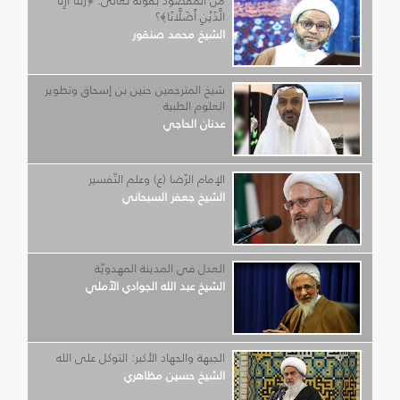
من المقصود بقوله تعالى: ﴿رَبَّنَا أَرِنَا
الَّذَيْنِ أَضَلَّانَا﴾؟
الشيخ محمد صنقور
شيخ المترجمين حنين بن إسحاق وتطوير
العلوم الطبية
عدنان الحاجي
الإمام الرّضا (ع) وعلم التّفسير
الشيخ جعفر السبحاني
العدل في المدينة المهدويّة
الشيخ عبد الله الجوادي الآملي
الجبهة والجهاد الأكبر: التوكل على الله
الشيخ حسين مظاهري