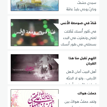
سيدي حشفُ
ونايُ روحي بليدٌ عافَهُ
الشغفُ
فَناءٌ في صومعة الأُنس
في طُور أُنسك عُطّـلت
لغتي وتعثرت في البدء
بسملتي في طور أُنسك
طينتي سجدت وعلى سفوح الصعْقِ قد جثتِ
اللهم تقبل منا هذا
القربان
أهل البيت أمان لأهل
الأرض ، ولو لا الحجّة
لساخت الأرض بأهلها ،
لكن المفارقة أن دم الحسين عليه السلام كان هو الأمان
حملت هواك
لأمة انحرفت حتى استحقت عذاب الاستئصال ، فقدّم
ولقد حملتُ هواكَ بين
نفسه الشريفة ليأمن أهل الأرض ..