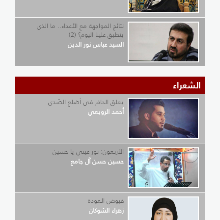
نتائج المواجهة مع الأعداء.. ما الذي
ينطبق علينا اليوم؟ (2)
السيد عباس نور الدين
الشعراء
يعلق الحافر في أضلع الصّدى
أحمد الرويعي
الأربعون: نور عيني يا حسين
حسين حسن آل جامع
فيوض العودة
زهراء الشوكان