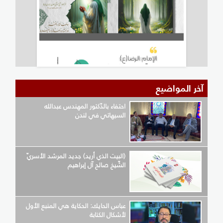
آخر المواضيع
احتفاء بالدّكتور المهندس عبدالله
السيهاتي في لندن
(البيت الذي أريد) جديد المرشد الأسريّ
الشّيخ صالح آل إبراهيم
عباس الحايك: الحكاية هي المنبع الأول
لأشكال الكتابة