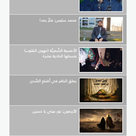
محمد سليس: فكّر بعد!
الأمسية الشّعريّة (مهوى القلوب)
بنسختها الحادية عشرة
يعلق الحافر في أضلع الصّدى
الأربعون: نور عيني يا حسين