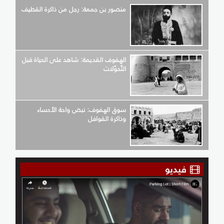
منصور بن جمعة: رجل من ذاكرة القطيف
الهفوف القديمة: شاهد على الحياة قبل
التّحوّلات
سوق الهفوف: نبض واحة الأحساء
وذاكرة القوافل
فيديو