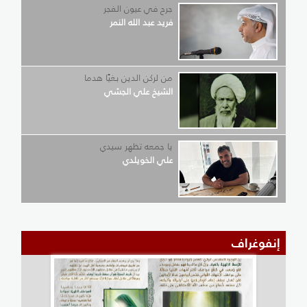
جرح في عيون الفجر
فريد عبد الله النمر
من لركن الدين بغيًا هدما
الشيخ علي الجشي
يا جمعه تظهر سيدي
علي الخويلدي
إنفوغراف