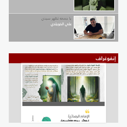
يا جمعه تظهر سيدي
علي الخويلدي
إنفوغراف