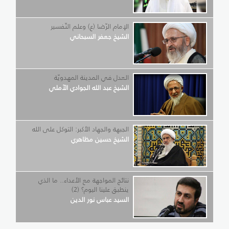
الإمام الرّضا (ع) وعلم التّفسير
الشيخ جعفر السبحاني
العدل في المدينة المهدويّة
الشيخ عبد الله الجوادي الآملي
الجبهة والجهاد الأكبر: التوكل على الله
الشيخ حسين مظاهري
نتائج المواجهة مع الأعداء.. ما الذي
ينطبق علينا اليوم؟ (2)
السيد عباس نور الدين