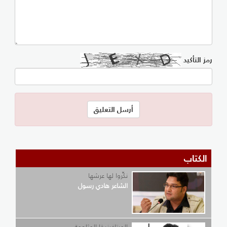
رمز التأكيد
الكتاب
نكِّروا لها عرشها
الشاعر هادي رسول
الميتافيزيقا المثلومة