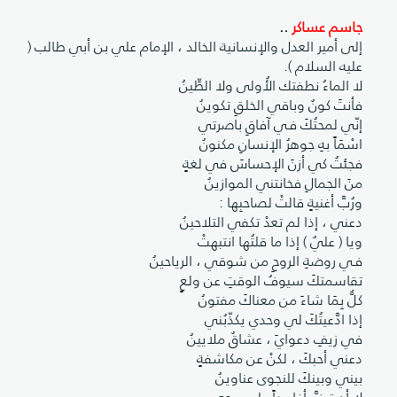
جاسم عساكر
..
إلى أمير العدل والإنسانية الخالد ، الإمام علي بن أبي طالب (
عليه السلام ).
لا الماءُ نطفتك الأُولى ولا الطِّينُ
فأنتَ كونٌ وباقي الخلقِ تكوينُ
إنّي لمحتُكَ فـي آفاقِ باصرتي
اسْمَاً بهِ جوهرُ الإنسانِ مكنونُ
فجئتُ كي أزنَ الإحساسَ في لغةٍ
منَ الجمالِ فخانتني الموازينُ
ورُبَّ أغنيةٍ قالتْ لصاحبِها :
دعني ، إذا لم تعدْ تكفي التلاحينُ
ويا ( عليٌ ) إذا ما قلتُها انتبهتْ
فـي روضةِ الروحِ من شوقي ، الرياحينُ
تقاسمتكَ سيوفُ الوقتِ عن ولعٍ
كلٌّ بِمَا شاءَ من معناكَ مفتونُ
إذا ادَّعيتُكَ لي وحدي يكذّبُني
في زيفِ دعوايَ ، عشاقٌ ملايينُ
دعني أحبكَ ، لكنْ عن مكاشفةٍ
بيني وبينكَ للنجوى عناوينُ