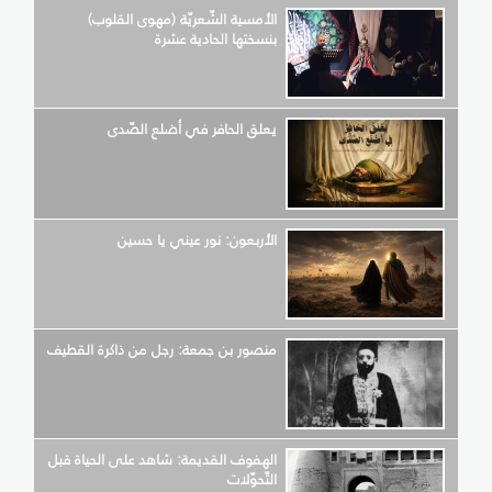
الأمسية الشّعريّة (مهوى القلوب)
بنسختها الحادية عشرة
يعلق الحافر في أضلع الصّدى
الأربعون: نور عيني يا حسين
منصور بن جمعة: رجل من ذاكرة القطيف
الهفوف القديمة: شاهد على الحياة قبل
التّحوّلات