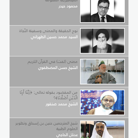
محمود حيدر
نوح الحقيقة والمعنى وسفينة النّجاة
السيد محمد حسين الطهراني
معنى (لفت) في القرآن الكريم
الشيخ حسن المصطفوي
من المقصود بقوله تعالى: ﴿رَبَّنَا أَرِنَا
الَّذَيْنِ أَضَلَّانَا﴾؟
الشيخ محمد صنقور
شيخ المترجمين حنين بن إسحاق وتطوير
العلوم الطبية
عدنان الحاجي