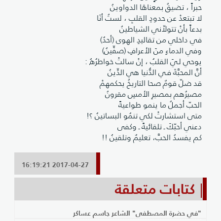
حبراً ، تضيقُ بمعناهَا الدواوينُ
لا تبتعدْ عن حدودِ القلبِ ، لستُ أنَا
بدعاً بأنْ تتولاّني الشياطينُ
في داخلي من تقاليدِ الهوى (أحدٌ)
وفي الدماءِ منَ الأعرافِ (صفِّينُ)
يوحي لـيَ القلبُ ، إنْ سالتْ خواطرُهُ :
أنَّ المحبَّةَ فـي الدُّنيا هي الدِّينُ
قد ضلّ قومٌ صحا التاريخُ يحكمهمْ
مصيرُهم بمصيرِ الأمسِ مقرونُ
الحبّ أجملُ ما ينمو طواعيةً
متى استشارتْ لكي تنمُو البساتينُ ؟!
دعني أحبّكَ ـ تلقائيةً ـ وكفى
كم يفسدُ الحبَّ، تعليمٌ وتلقينُ !!
2017-04-27 16:19:21
كتابات متعلقة
"في حضرة المصطفى" الشاعر جاسم عساكر