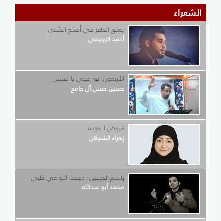
الشعراء
يعلق الحافر في أضلع الصّدى
أحمد الرويعي
الأربعون: نور عيني يا حسين
حسين حسن آل جامع
فيوض العودة
زهراء الشوكان
باسم الحسين؛ وجدت الله في قلبي
محمد أبو عبدالله