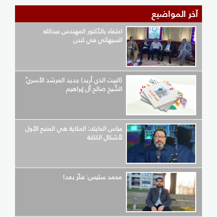
آخر المواضيع
احتفاء بالدّكتور المهندس عبدالله
السيهاتي في لندن
(البيت الذي أريد) جديد المرشد الأسريّ
الشّيخ صالح آل إبراهيم
عباس الحايك: الحكاية هي المنبع الأول
لأشكال الكتابة
محمد سليس: فكّر بعد!