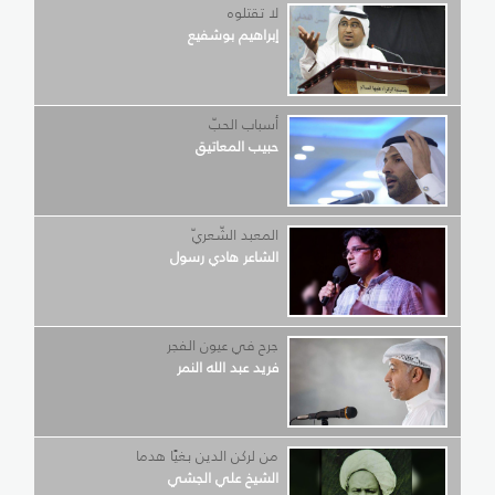
لا تقتلوه
إبراهيم بوشفيع
أسباب الحبّ
حبيب المعاتيق
المعبد الشّعريّ
الشاعر هادي رسول
جرح في عيون الفجر
فريد عبد الله النمر
من لركن الدين بغيًا هدما
الشيخ علي الجشي