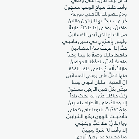
لا أن ترفَّ أغاريداً على وجعي
وأنتَ خلفَ سياجِ الوقتِ مسجونُ
ودعْ غصونكَ بالأحلامِ مورقةً
قُربـي ، يرفُّ بها الزيتونُ والتينُ
واقبلْ حروفـي إذا جاءتكَ عاريةً
من الخداعِ الذي تُبدي الفساتينُ
وليسَ يأسرُني في نبضِ قافيتي
حبٌّ إذا أُفرغتْ منهُ المضامينُ
فاهبط قليلاً وصغْ ما بيننَا وطناً
واهبطْ أقلّ ، تجمِّعْنا المواعينُ
مازلتُ أنسجُ حلمي خلفَ نافذةٍ
منها تطلُّ على روحي المساكينُ
إنَّ المحبةَ : قلبانِ انتهى بِهما
نبضٌ بكلِّ حنينِ الأرضِ مسكونُ
زكتْ جراحُكَ حتّى لم تطفْ بلداً
إلا ومنكَ على الأطرافِ نسرينُ
وكمْ تفجّرتَ ينبوعاً على ظمئي
فأصبحتْ بالهوى تزهُو الشرايينُ
ويا (عليٌّ) فلا حبٌّ ويكتبُني
إلا وأنتَ لهُ شرحٌ وتبيينُ
ويا قصيدةَ عدلٍ حينَ أنزفها