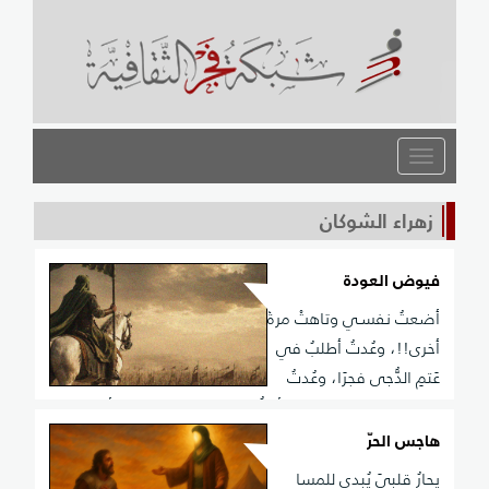
القائمة
زهراء الشوكان
فيوض العودة
أضعتُ نفسـي وتاهتْ مرةً
أخرى!!، وعُدتُ أطلبُ في
عَتمِ الدُّجى فجرَا، وعُدتُ
في عَاشرٍ مملؤةً شَجنًا، أعبُّ مِنْ مقلتي: ما دمعَهُ أجرَى،
وعُدتُ ألفحُ طيبًا فيَّ تنشرهُ، أطيافُ ذِكراه إذْ في خافقي
هاجس الحرّ
تترَى، وعُدتُ أشربُ ماءَ الحزنِ مِنْ يدهِ، وأُنبتُ الشّجوَ في
يحارُ قلبيَ يُبدي للمسا