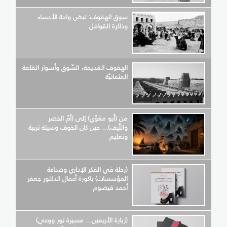
سوق الهفوف: نبض واحة الأحساء
وذاكرة القوافل
الهفوف القديمة، السّوق وأسوار القلعة
العثمانيّة
من (أبو مغوّي) إلى (أمّ الخضر
واللّيف)... حين كان الخوف وسيلة تربية
وتعليم
(رحلة في الفكر الإداري وصناعة
المؤسسات) باكورة أعمال الدكتور جعفر
أحمد قيصوم
(زيارة الأربعين... مسيرة نور ووعي)