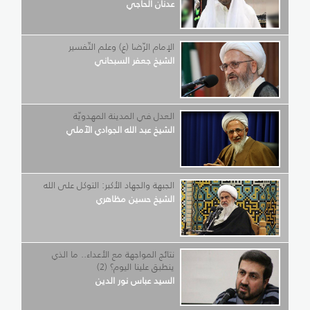
عدنان الحاجي
الإمام الرّضا (ع) وعلم التّفسير
الشيخ جعفر السبحاني
العدل في المدينة المهدويّة
الشيخ عبد الله الجوادي الآملي
الجبهة والجهاد الأكبر: التوكل على الله
الشيخ حسين مظاهري
نتائج المواجهة مع الأعداء.. ما الذي
ينطبق علينا اليوم؟ (2)
السيد عباس نور الدين