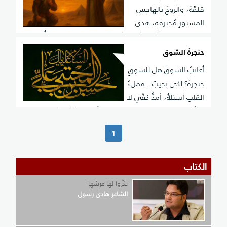
دربِ الهوى زهرَا
قلقَهْ، والروحُ بالهاجسِ
المستورِ مُحترقَة، هذي
الجنانُ ونارُ اللهِ أيهما أختارُ؟ أم غيهبي إختارَ لي غرقَهْ؟ أُصغي
لواعيةٍ للسبطِ تَخلقني، مِن الضياءِ الذي ألقى لنا ألقَهْ
حنجرةُ الشوق
أعاتبُ الشوقَ هل للشوقِ
حنجرةُ؟ لكي يجيبَ.. فملءُ
القلبِ أسئلةُ، أمدُّ كفّيَ لا
غيثٌ ولا بَرَدٌ، خواطري مِنْ حنينِ الحبِّ مُشعلةُ، يعزّ نوميَ يا
سهدًا يعذبني، هلاّ هدأتَ مرايا التوقِ مُتعبةُ
(current)
1
الكتاب
نكِّروا لها عرشها
الشاعر هادي رسول