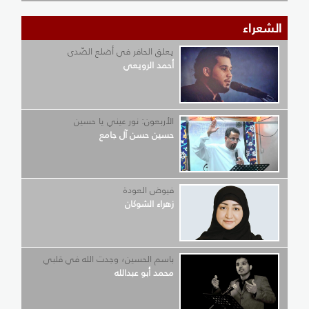
الشعراء
يعلق الحافر في أضلع الصّدى
أحمد الرويعي
الأربعون: نور عيني يا حسين
حسين حسن آل جامع
فيوض العودة
زهراء الشوكان
باسم الحسين؛ وجدت الله في قلبي
محمد أبو عبدالله