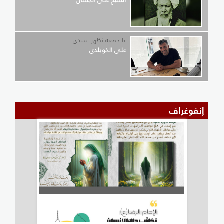
الشيخ علي الجشي
يا جمعه تظهر سيدي
علي الخويلدي
إنفوغراف