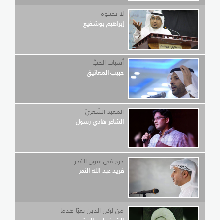
لا تقتلوه
إبراهيم بوشفيع
أسباب الحبّ
حبيب المعاتيق
المعبد الشّعريّ
الشاعر هادي رسول
جرح في عيون الفجر
فريد عبد الله النمر
من لركن الدين بغيًا هدما