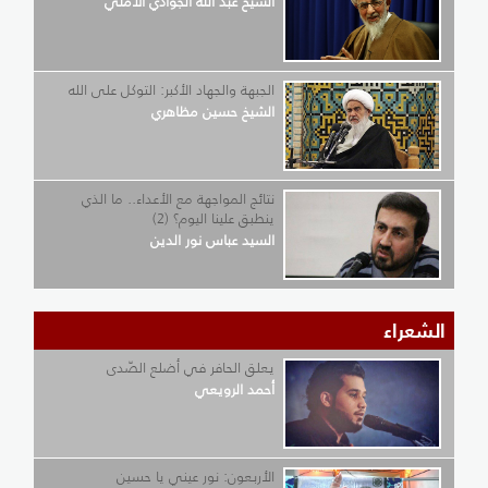
الشيخ عبد الله الجوادي الآملي
الجبهة والجهاد الأكبر: التوكل على الله
الشيخ حسين مظاهري
نتائج المواجهة مع الأعداء.. ما الذي
ينطبق علينا اليوم؟ (2)
السيد عباس نور الدين
الشعراء
يعلق الحافر في أضلع الصّدى
أحمد الرويعي
الأربعون: نور عيني يا حسين