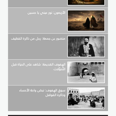
الأربعون: نور عيني يا حسين
منصور بن جمعة: رجل من ذاكرة القطيف
الهفوف القديمة: شاهد على الحياة قبل
التّحوّلات
سوق الهفوف: نبض واحة الأحساء
وذاكرة القوافل