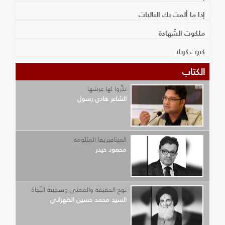
إذا ما ألمت بك النائبات
ملكوت الشّهادة
كبرت كربلا
الكتاب
نكِّروا لها عرشها
الشاعر هادي رسول
الميتافيزيقا المثلومة
محمود حيدر
نوح الحقيقة والمعنى وسفينة النّجاة
السيد محمد حسين الطهراني