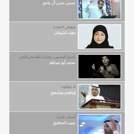
حسين حسن آل جامع
فيوض العودة
زهراء الشوكان
باسم الحسين؛ وجدت الله في قلبي
محمد أبو عبدالله
لا تقتلوه
إبراهيم بوشفيع
أسباب الحبّ
حبيب المعاتيق