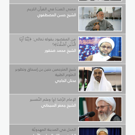
معنى (لفت) في القرآن الكريم
الشيخ حسن المصطفوي
من المقصود بقوله تعالى: ﴿رَبَّنَا أَرِنَا
الَّذَيْنِ أَضَلَّانَا﴾؟
الشيخ محمد صنقور
شيخ المترجمين حنين بن إسحاق وتطوير
العلوم الطبية
عدنان الحاجي
الإمام الرّضا (ع) وعلم التّفسير
الشيخ جعفر السبحاني
العدل في المدينة المهدويّة