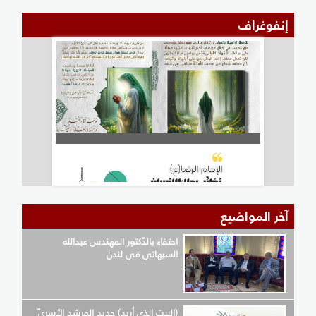
إنفوغراف
آخر المواضيع
احتفاء بالدّكتور المهندس عبدالله
السيهاتي في لندن
(البيت الذي أريد) جديد المرشد الأسريّ