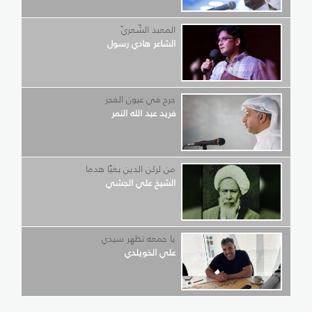
المعبد الشّعريّ
الشاعر هادي رسول
جرح في عيون الفجر
فريد عبد الله النمر
من لركن الدين بغيًا هدما
الشيخ علي الجشي
يا جمعه تظهر سيدي
علي الخويلدي