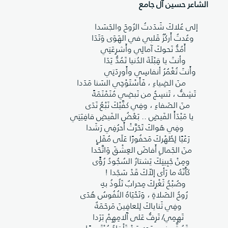
الشاعر حسين آل جامع
إلى عُلاكَ شَدَدتُ الرُوحَ والجَسَدا
وعُدتُ أَركُزُ قَلبي في الهَوَى وَتَدَا
أَمُدُّ نَحوكَ آمالِي وأَشرِعَتِي
وأنتَ يا قِبْلَةَ الدُنيا تَمُدُّ يَدَا
وأَنتَ تُغْمُرُ أنفاسِي وأَورِدَتِي
منَ الضِياءِ ، فَأَسْتَوْحِي السَنا مَدَدا
تَشِفُّ ، تَنسِجُ من نَبضِي مُنَمْنَمَةً
منَ الصَفاءِ ، وفِي كفَّيْكَ نَبْعُ نَدَى
يا مَبْدَأَ الفَيضِ .. بَعْضُ الفَيضِ قافِيَتِي
وفِي هَواكَ تَحَرَّتْ أَحرُفِي رَشَدا
رَعْيًا لِطُهْركَ مَحفُورًا عَلَى مُقَلٍ
منَ الجَمالِ أَفاضَ العِشْقَ وَاتَّحَدا
ومِنْ جَبِينِكَ يَشتارُ السُجُودُ رُؤًى
كَأَنّهُ ما رَأى إلاّكَ قَدْ سَجَدا !
وصُبْحُ ثَغْرِكَ مِحرابٌ تَلُوذُ بهِ
رُوحُ الصَلاةِ ، وَتَحْيَاهُ النُفُوسُ هُدَى
وفِي ثَناياكَ لِلعافِينَ مَرحَمَةٌ
تَهمِي/ تَرِفُّ عَلى آَلامِهِمْ بَرَدا