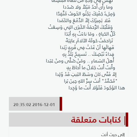
تَهُشُّ فِي وَجهِ مَنْ تَلْقاهُ مُبْتَسِمًا
وما رأَى أَحدٌ مَيْلاً ولا صَدَدا
وَمِلءُ جَفْنِكَ يَجْثُو الخَوفُ مُتَّقِدًا
فَلا يَمِيرُكَ إلاّ الدَّمْعَ والكَمَدا
وَقَلْبُكَ الرَّحمَةُ الكُبرَى التِي وَسِعَتْ
كُلَّ الحَياةِ ، ومَا ناءَتْ بِهِ أبَدَا
تَزاحمَتْ حَولَهُ الآلامُ عاتِيَةً
فَهالَها أنْ غَدَتْ فِي قُربِهِ زَبَدا
فِداءُ نَبْضِكَ .. تَسبِيحٌ يَلَذُّ بِهِ
أَهلُ السَماءِ .. ومَنْ صَلَّى ومنْ عَبَدا
وأَنتَ أَنتَ جَلالٌ ما أَحاطَ بِهِ
إلاَ فَتًى كانَ وسَطَ البَيتِ قَدْ وُلِدا
"مُحَمَّدٌ" أنتَ سِرَّ اللهِ حِينَ بَرا
هذا الوُجُودَ فَلَوْلا أَنتَ ما وُجِدا
2016-12-01 20:35:02
كتابات متعلقة
إلى حيث أنت