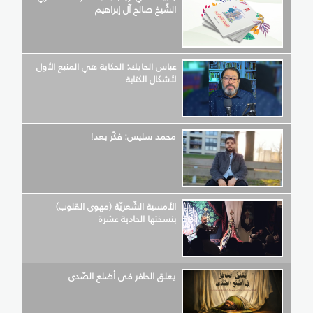
الشّيخ صالح آل إبراهيم
عباس الحايك: الحكاية هي المنبع الأول
لأشكال الكتابة
محمد سليس: فكّر بعد!
الأمسية الشّعريّة (مهوى القلوب)
بنسختها الحادية عشرة
يعلق الحافر في أضلع الصّدى