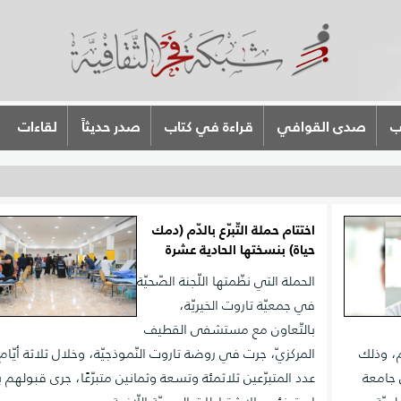
ب
صدى القوافي
قراءة في كتاب
صدر حديثاً
لقاءات
اختتام حملة التّبرّع بالدّم (دمك
حياة) بنسختها الحادية عشرة
الحملة التي نظّمتها اللّجنة الصّحيّة
في جمعيّة تاروت الخيريّة،
بالتّعاون مع مستشفى القطيف
م، وذلك
المركزيّ، جرت في روضة تاروت النّموذجيّة، وخلال ثلاثة أيّام 
 جامعة
عدد المتبرّعين ثلاثمئة وتسعة وثمانين متبرّعًا، جرى قبولهم 