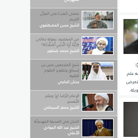
معنى (لفت) في القرآن
الكريم
الشيخ حسن المصطفوي
من المقصود بقوله تعالى:
﴿رَبَّنَا أَرِنَا الَّذَيْنِ أَضَلَّانَا﴾؟
الشيخ محمد صنقور
شيخ المترجمين حنين بن
ا
إسحاق وتطوير العلوم
فه علم
الطبية
لتعرض
عدنان الحاجي
يلة.
الإمام الرّضا (ع) وعلم
التّفسير
الشيخ جعفر السبحاني
العدل في المدينة المهدويّة
الشيخ عبد الله الجوادي
الآملي