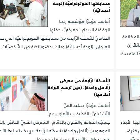
مسابقتها الفوتوغرافيّة (لوحة
أحسائيّة)
أقامت مؤخرًا مؤسّسة رضا
الوقفيّة للإبداع المعرفيّ، حفلها
اته قائمة
الختاميّ للنّسخة الرّابعة من مسابقتها الفوتوغرافيّة التي ح
لاً إن
العنوان: (لوحة أحسائيّة) وذلك بحضور نخبة من الشّخصيّات.
ا متعددة
النّسخة الرّابعة من معرض
(أنامل واعدة): (حين ترسم البراءة
أحلامها)
أقامت مؤخرًا جماعة الفنّ
التّشكيليّ بالقطيف، بالتّعاون مع
ا الأبناء
جمعيّة الثّقافة والفنون بالدمّام، المعرض الفنيّ الخاصّ بال
 فكرة،
الموهوبين (أنامل واعدة) بنسخته الرّابعة، بهدف تسليط الأ
فمرّة
على مواهب الأطفال ورعايتها وتعزيزها.