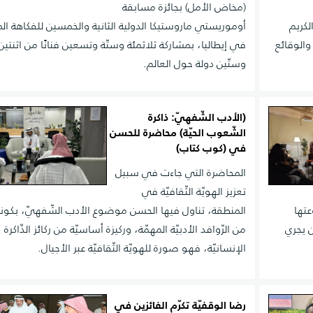
(مخاض الأمل) ‏بجائزة مسابقة
لكريم
أوموريستي ماروستيكا الدولية الثانية والخمسين للفكاهة ال
والوقائع
في إيطاليا، ‏بمشاركة ثلاثمئة وستّة وتسعين فنانًا من اثنتين
وستّين دولة حول العالم.
(الأدب الشّفهيّ: ذاكرة
الشّعوب الحيّة) محاضرة للحسن
في (كوب كتاب)
المحاضرة التي جاءت في سبيل
تعزيز الهويّة الثّقافيّة في
تها
المنطقة، تناول فيها الحسن موضوع الأدب الشّفهيّ، بكونه 
 يجري
من الرّوافد الأدبيّة المهمّة، وركيزة أساسيّة من ركائز الذّاكرة
الإنسانيّة، فهو صورة للهويّة الثّقافيّة عبر الأجيال.
رضا الوقفيّة تكرّم الفائزين في