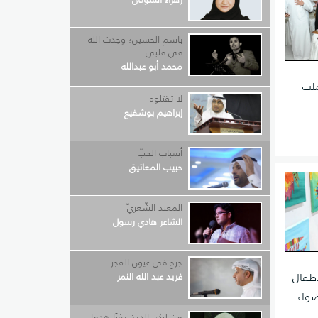
باسم الحسين؛ وجدت الله
في قلبي
محمد أبو عبدالله
ملت
لا تقتلوه
إبراهيم بوشفيع
أسباب الحبّ
حبيب المعاتيق
المعبد الشّعريّ
الشاعر هادي رسول
جرح في عيون الفجر
أطفال
فريد عبد الله النمر
ضواء
من لركن الدين بغيًا هدما