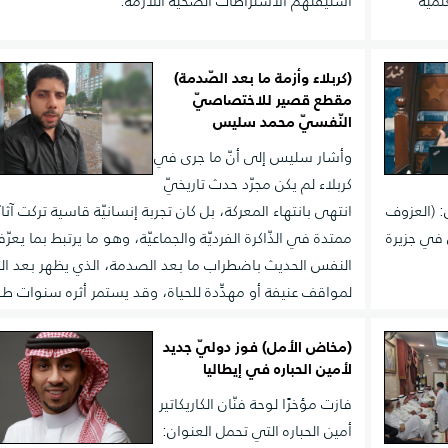
لميّة
استيفئهم الاشتراطات الصحيّة اللّازمة.
(كربلاء وأزمة ما بعد الصّدمة)
مقطع قصير للاختصاصيّ
النّفسيّ محمد سليس
وأشار سليس إلى أنّ ما جرى في
كربلاء لم يكن مجرّد حدث تاريخيّ
: (العزوف
انتهى بانتهاء المعركة، بل كان تجربة إنسانيّة قاسية تركت آثارً
 في جزيرة
ممتدة في الذّاكرة الفرديّة والجماعيّة، وهو ما يرتبط بما يعرّ
النفس الحديث باضطراب ما بعد الصدمة، الذي يظهر بعد ا
لمواقف عنيفة أو مهدِّدة للحياة، وقد يستمر أثره سنوات طو
(مخاض الأمل) فوز دوليّ جديد
لأمين الحباره في إيطاليا
فازت مؤخرًا لوحة فنّان الكاريكاتير
أمين الحباره التي تحمل العنوان: