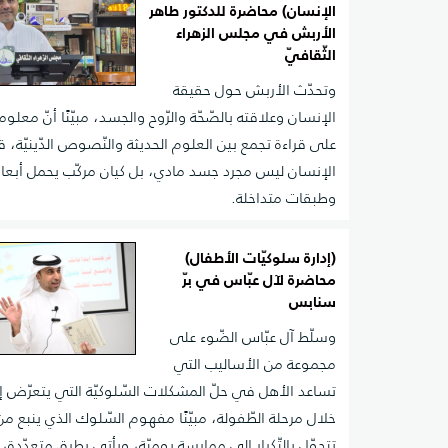
الإنسان) محاضرة للدكتور طاهر
الأربش في مجلس الزهراء
الثّقافيّ
وتحدّث الأربش حول حقيقة
الإنسان وعلاقته بالصّحّة والرّوح والجسد، مبيّنًا أنّ معلوم
على قراءة تجمع بين العلوم الحديثة والنّصوص الدّينيّة، قائ
الإنسان ليس مجرد جسد مادي، بل كيان مركّب يحمل أبعادً
وطبقات متداخلة.
(إدارة سلوكيّات الأطفال)
محاضرة لآل عبّاس في برّ
سنابس
وسلّط آل عبّاس الضّوء على
مجموعة من الأساليب التي
تساعد الأهل في حلّ المشكلات السّلوكيّة التي يتعرّض إليه
خلال مرحلة الطّفولة، مبيّنًا مفهوم السّلوك الذي ينبع من
تتحوّل بالتّكرار إلى ممارسة يوميّة، ويأتي بطرق متعدّدة، 