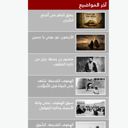
آخر المواضيع
يعلق الحافر في أضلع
الصّدى
الأربعون: نور عيني يا حسين
منصور بن جمعة: رجل من
ذاكرة القطيف
الهفوف القديمة: شاهد
على الحياة قبل التّحوّلات
سوق الهفوف: نبض واحة
الأحساء وذاكرة القوافل
الهفوف القديمة، السّوق