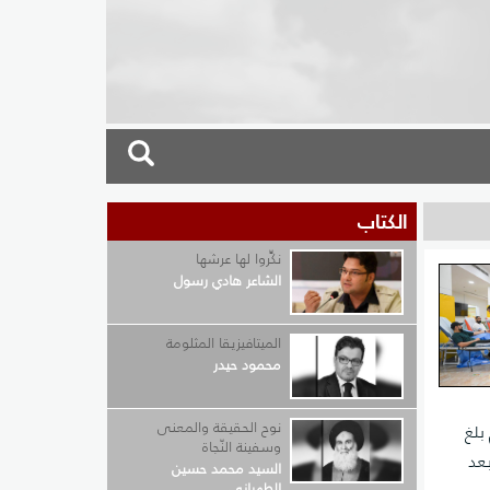
الكتاب
نكِّروا لها عرشها
الشاعر هادي رسول
الميتافيزيقا المثلومة
محمود حيدر
نوح الحقيقة والمعنى
بلغ
وسفينة النّجاة
بعد
السيد محمد حسين
الطهراني