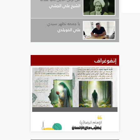
الشيخ علي الجشي
يا جمعه تظهر سيدي
علي الخويلدي
إنفوغراف