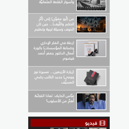
وأسوار القلعة العثمانيّة
من (أبو مغوّي) إلى (أمّ
الخضر واللّيف)... حين كان
الخوف وسيلة تربية وتعليم
(رحلة في الفكر الإداري
وصناعة المؤسسات) باكورة
أعمال الدكتور جعفر أحمد
قيصوم
(زيارة الأربعين... مسيرة نور
ووعي) جديد الكاتب رضي
العسيّف
عبّاس الحايك: لماذا القصّة
أهمّ من الأسلوب؟
فيديو