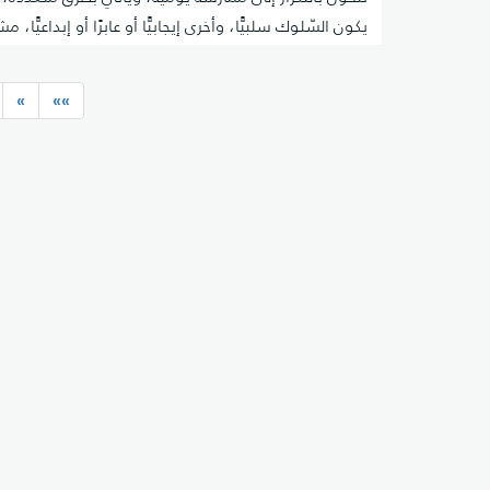
يكون السّلوك سلبيًّا، وأخرى إيجابيًّا أو عابرًا أو إبداعيًّا، مش
طرق التّعامل مع كلّ نوع.
»
»»