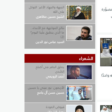
الجبهة والجهاد الأكبر: التوكل
مصوّرة
على الله
الشيخ حسين مظاهري
نتائج المواجهة مع الأعداء..
ما الذي ينطبق علينا اليوم؟
(2)
السيد عباس نور الدين
الشعراء
يعلق الحافر في أضلع
الصّدى
واحدًا
أحمد الرويعي
الأربعون: نور عيني يا حسين
حسين حسن آل جامع
فيوض العودة
زهراء الشوكان