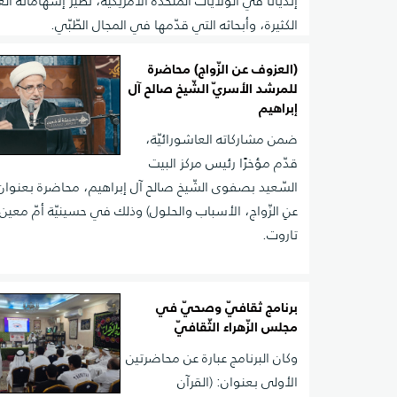
إنديانا في الولايات المتّحدة الأمريكيّة، نظير إسهاماته الع
الكثيرة، وأبحاثه التي قدّمها في المجال الطّبّي.
(العزوف عن الزّواج) محاضرة
للمرشد الأسريّ الشّيخ صالح آل
إبراهيم
ضمن مشاركاته العاشورائيّة،
قدّم مؤخرًا رئيس مركز البيت
السّعيد بصفوى الشّيخ صالح آل إبراهيم، محاضرة بعنوان
عنِ الزّواج، الأسباب والحلول) وذلك في حسينيّة أمّ معين
تاروت.
برنامج ثقافيّ وصحيّ في
مجلس الزّهراء الثّقافيّ
وكان البرنامج عبارة عن محاضرتين
الأولى بعنوان: (القرآن