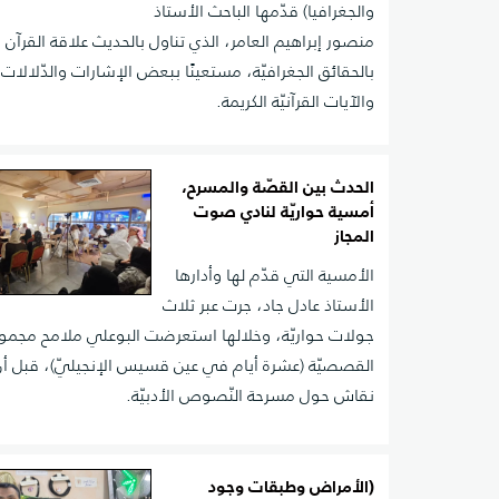
والجغرافيا) قدّمها الباحث الأستاذ
منصور إبراهيم العامر، الذي تناول بالحديث علاقة القرآن ا
بالحقائق الجغرافيّة، مستعينًا ببعض الإشارات والدّلالات 
والآيات القرآنيّة الكريمة.
الحدث بين القصّة والمسرح،
أمسية حواريّة لنادي صوت
المجاز
الأمسية التي قدّم لها وأدارها
الأستاذ عادل جاد، جرت عبر ثلاث
جولات حواريّة، وخلالها استعرضت البوعلي ملامح مجموع
القصصيّة (عشرة أيام في عين قسيس الإنجيليّ)، قبل أن
نقاش حول مسرحة النّصوص الأدبيّة.
(الأمراض وطبقات وجود