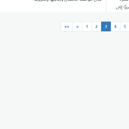
يرًا إلى
(current)
««
«
1
2
3
4
5