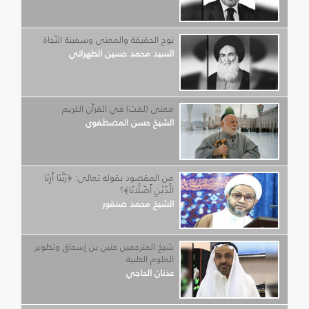
نوح الحقيقة والمعنى وسفينة النّجاة
السيد محمد حسين الطهراني
معنى (لفت) في القرآن الكريم
الشيخ حسن المصطفوي
من المقصود بقوله تعالى: ﴿رَبَّنَا أَرِنَا
الَّذَيْنِ أَضَلَّانَا﴾؟
الشيخ محمد صنقور
شيخ المترجمين حنين بن إسحاق وتطوير
العلوم الطبية
عدنان الحاجي