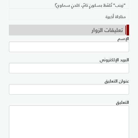
"زينب" تُلفَظ بسكونٍ تامّ، كلحنٍ سماويّ!
مناجاة أخيرة
تعليقات الزوار
الإسم
البريد الإلكتروني
عنوان التعليق
التعليق