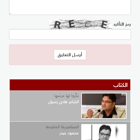
رمز التأكيد
الكتاب
نكِّروا لها عرشها
الشاعر هادي رسول
الميتافيزيقا المثلومة
محمود حيدر