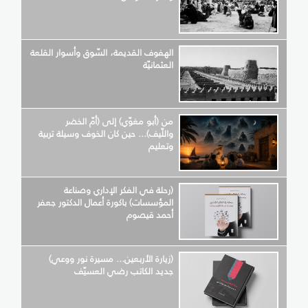
الهفوف القديمة، السّوق وأسوار القلعة
العثمانيّة
من (أبو مغوّي) إلى (أمّ الخضر
واللّيف)... حين كان الخوف وسيلة تربية
وتعليم
(رحلة في الفكر الإداري وصناعة
المؤسسات) باكورة أعمال الدكتور جعفر
أحمد قيصوم
(زيارة الأربعين... مسيرة نور ووعي)
جديد الكاتب رضي العسيّف