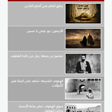
يعلق الحافر في أضلع الصّدى
الأربعون: نور عيني يا حسين
منصور بن جمعة: رجل من ذاكرة القطيف
الهفوف القديمة: شاهد على الحياة قبل
التّحوّلات
سوق الهفوف: نبض واحة الأحساء
وذاكرة القوافل