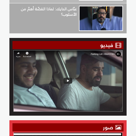
عبّاس الحايك: لماذا القصّة أهمّ من
الأسلوب؟
فيديو
صور