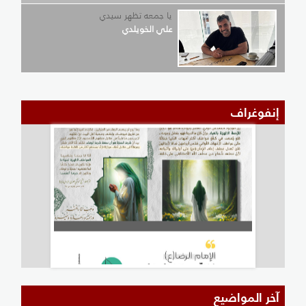
يا جمعه تظهر سيدي
علي الخويلدي
إنفوغراف
آخر المواضيع