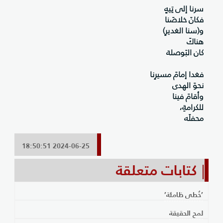
سرنا إلى تِيهٍ
فكانَ خلاصَنا
و(سنا الغديرِ)
هناكَ
كان البَوصلة
فغدا إمامَ مسيرِنا
نحوَ الهدى
وأقامَ فينا
للكرامةِ،
محفلَه
2024-06-25 18:50:51
كتابات متعلقة
’خُطى ظامئة’
لمح الحقيقة