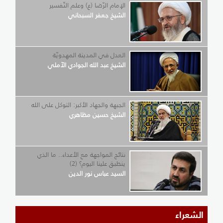
الإمام الرّضا (ع) وعلم التّفسير
الشيخ جعفر السبحاني
العدل في المدينة المهدويّة
الشيخ عبد الله الجوادي الآملي
الجبهة والجهاد الأكبر: التوكل على الله
الشيخ حسين مظاهري
نتائج المواجهة مع الأعداء.. ما الذي
ينطبق علينا اليوم؟ (2)
السيد عباس نور الدين
الشعراء