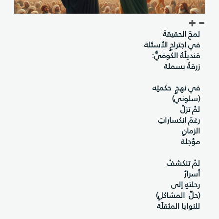
لمحَ الحقيقةَ
في اجتراحِ الأسئلة
قنديلُهُ الكوفيُّ:
زرقةُ بسملة
في نهجِ حكمتِه
(سلوني)
لمْ تزلْ
رغمَ انكساراتِ
الزمانِ
مؤجلة
لمْ تنكشفْ
أسرارُ
رحلتهِ إلى
(حلّ المشاكلِ)
للنوايا المثقلَة