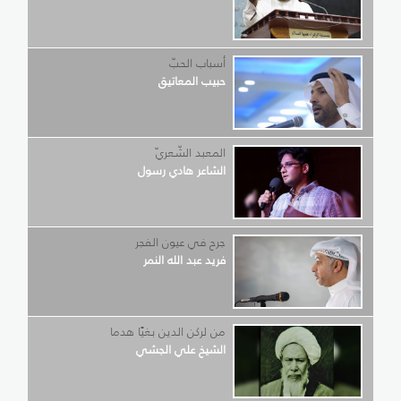
أسباب الحبّ
حبيب المعاتيق
المعبد الشّعريّ
الشاعر هادي رسول
جرح في عيون الفجر
فريد عبد الله النمر
من لركن الدين بغيًا هدما
الشيخ علي الجشي