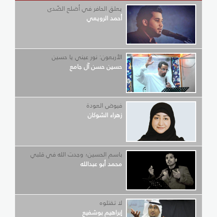
يعلق الحافر في أضلع الصّدى
أحمد الرويعي
الأربعون: نور عيني يا حسين
حسين حسن آل جامع
فيوض العودة
زهراء الشوكان
باسم الحسين؛ وجدت الله في قلبي
محمد أبو عبدالله
لا تقتلوه
إبراهيم بوشفيع