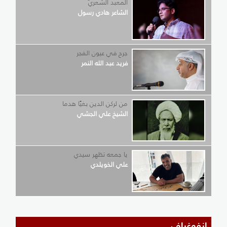
المعبد الشّعريّ
الشاعر هادي رسول
جرح في عيون الفجر
فريد عبد الله النمر
من لركن الدين بغيًا هدما
الشيخ علي الجشي
يا جمعه تظهر سيدي
علي الخويلدي
إنفوغراف