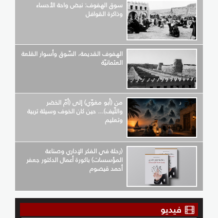
سوق الهفوف: نبض واحة الأحساء
وذاكرة القوافل
الهفوف القديمة، السّوق وأسوار القلعة
العثمانيّة
من (أبو مغوّي) إلى (أمّ الخضر
واللّيف)... حين كان الخوف وسيلة تربية
وتعليم
(رحلة في الفكر الإداري وصناعة
المؤسسات) باكورة أعمال الدكتور جعفر
أحمد قيصوم
فيديو