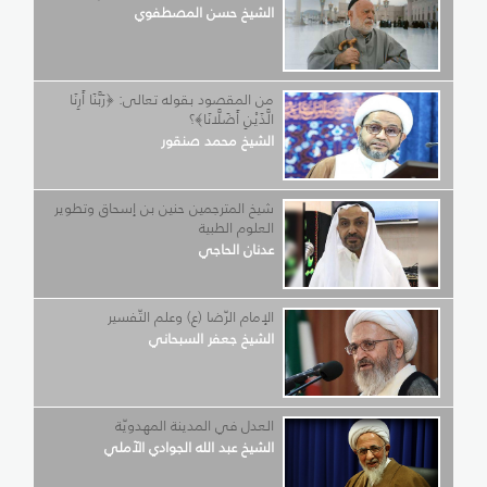
الشيخ حسن المصطفوي
من المقصود بقوله تعالى: ﴿رَبَّنَا أَرِنَا
الَّذَيْنِ أَضَلَّانَا﴾؟
الشيخ محمد صنقور
شيخ المترجمين حنين بن إسحاق وتطوير
العلوم الطبية
عدنان الحاجي
الإمام الرّضا (ع) وعلم التّفسير
الشيخ جعفر السبحاني
العدل في المدينة المهدويّة
الشيخ عبد الله الجوادي الآملي