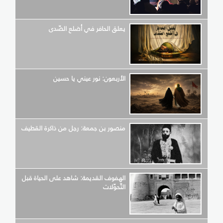
يعلق الحافر في أضلع الصّدى
الأربعون: نور عيني يا حسين
منصور بن جمعة: رجل من ذاكرة القطيف
الهفوف القديمة: شاهد على الحياة قبل
التّحوّلات