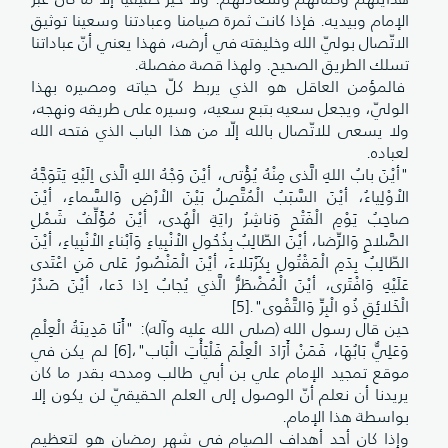
الإمام وبيديه. فإذا كانت ثمرة صيامنا وعبادتنا وسعينا توثيق
الاتّصال بوليّ الله وخليفته في أرضه، فهذا يعني أنّ عباداتنا
تسلك الطريق الصحيح. ولهذا قصة مفصلة.
فالمؤمن العاقل هو الذي يربط كلّ حياته ومصيره بهذا
الوليّ، ويجعل سعيه بتبع سعيه، وسيره على طريقه ونهجه،
ولا يسعى للاتّصال بالله إلّا من هذا الباب الذي فتحه الله
لعباده.
"أيْنَ بابُ اللهِ الَّذى مِنْهُ يُؤْتى، أيْنَ وَجْهُ اللهِ الَّذى اِلَيْهِ يَتَوَجَّهُ
الاْوْلِياءُ، أيْنَ السَّبَبُ الْمُتَّصِلُ بَيْنَ الاْرْضِ وَالسَّماءِ، أيْنَ
صاحِبُ يَوْمِ الْفَتْحِ وَناشِرُ رايَةِ الْهُدى، أيْنَ مُؤَلِّفُ شَمْلِ
الصَّلاحِ وَالرِّضا، أيْنَ الطّالِبُ بِذُحُولِ الاْنْبِياءِ وَاَبْناءِ الاْنْبِياءِ، أيْنَ
الطّالِبُ بِدَمِ الْمَقْتُولِ بِكَرْبَلاءَ، أيْنَ الْمَنْصُورُ عَلى مَنِ اعْتَدى
عَلَيْهِ وَافْتَرى، أيْنَ الْمُضْطَرُّ الَّذي يُجابُ اِذا دَعا، أيْنَ صَدْرُ
الْخَلائِقِ ذُو الْبِرِّ وَالتَّقْوى".[5]
حين قال رسول الله (صلى الله عليه وآله): "أَنَا مَدِينَةُ الْعِلْمِ
وَعَلِيٌّ بَابُهَا، فَمَنْ أَرَادَ الْعِلْمَ فَلْيَأْتِ الْبَاب"،[6] لم يكن في
موقع تمجيد الإمام علي بن أبي طالب ومدحه بقدر ما كان
يريدنا أن نعلم أنّ الوصول إلى العلم الحقيقيّ لن يكون إلا
بواسطة هذا الإمام.
وإذا كان أحد أهداف الصيام في شهر رمضان هو لتعظيم