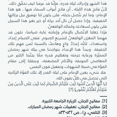
هذا الشهر وإدراك ليلة قدره، فإنّنا قد عرفنا كيف نحقّق ذلك.
لأنّ فاتح هذه الليلة ـ أي فاتح أبواب السماء فيها ـ هو هذا
الإمام؛ وما لم نتّصل بحبله، فلن يكون لنا توفيق نيل بركاتها
الحقيقية. وإذا حصل أن نال أحد بركة أو خير بغير هذا السبيل
فلن يكون لسعادته وكماله الواقعيّ.
فإذا جعلنا الاتّصال بالإمام وإعانته غاية صيامنا، نكون قد
فهمنا المغزى الواقعيّ لتشريع الصوم. ففي الصيام إعداد
واستعداد، لكنّه إعدادٌ واعٍ وهادفٌ بالنسبة لمن فهم تلك
الحقيقة. ويبدأ هذا الإعداد بتواجدنا في بيئة شهر رمضان
المميّزة ورعاية حرمته وتعظيم قدره ممّا يجنّبنا الكثير من
المعاصي الموبقة والآثام المضعفة، وينقلنا إلى مقام
القوّة في ضبط الشهوات وتفعيل قوى النفس.
فلا شيء يعين الإمام على ليلة القدر إلا تلك القوّة الربّانية
التي تحصل في ظلّ تقوى الله.
{يا أَيُّهَا الَّذينَ آمَنُوا كُتِبَ عَلَيْكُمُ الصِّيامُ كَما كُتِبَ عَلَى الَّذينَ مِنْ
قَبْلِكُمْ لَعَلَّكُمْ تَتَّقُون}.[7]‏
ـــــــــــــ
[1]. مفاتيح الجنان، الزيارة الجامعة الكبيرة.
[2]. مفاتيح الجنان، تعقيبات شهر رمضان المبارك.
[3]. الكافي، ج١، ص ٥٣٢-٥٣٣.