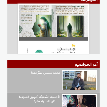
آخر المواضيع
محمد سليس: فكّر بعد!
الأمسية الشّعريّة (مهوى القلوب)
بنسختها الحادية عشرة