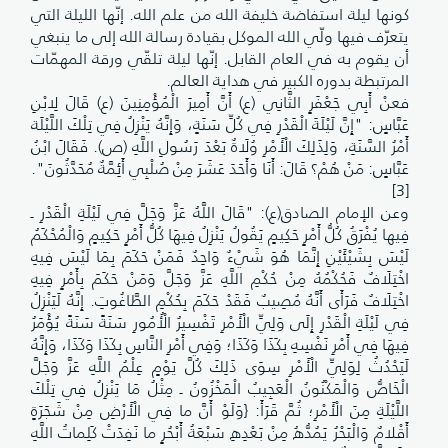
كونها ليلة استفاضة خليفة الله من علم الله. إنّها الليلة التي
يتعرّف فيها ولّي الله الموكل بقيادة رسالة الله إلى ما ينبغي
أن يقوم به في العام القابل. إنّها ليلة تلقّي ورقة المهمّات
المرتبطة بدوره الكبير في هداية العالم.
فعنْ أَبِي جَعْفَرٍ الثَّانِي (ع) أَنَّ أَمِيرَ الْمُؤْمِنِينَ (ع) قَالَ لِابْنِ
عَبَّاسٍ: "إِنَّ لَيْلَةَ الْقَدْرِ فِي كُلِّ سَنَةٍ، وَإِنَّهُ يَنْزِلُ فِي تِلْكَ اللَّيْلَة
أَمْرُ السَّنَةِ، وَلِذَلِكَ الْأَمْرِ وُلَاةٌ بَعْدَ رَسُولِ اللَّهِ (ص). فَقَالَ ابْنُ
عَبَّاسٍ: مَنْ هُمْ؟ قَالَ: أَنَا وَأَحَدَ عَشَرَ مِنْ صُلْبِي أَئِمَّةٌ مُحَدَّثُونَ".
[3]
وعن الإمام الصادق(ع): "قَالَ اللَّهُ عَزَّ وَجَلَّ فِي لَيْلَةِ الْقَدْرِ ـ
فِيها يُفْرَقُ كُلُّ أَمْرٍ حَكِيمٍ يَقُولُ يَنْزِلُ فِيهَا كُلُّ أَمْرٍ حَكِيمٍ وَالْمُحْكَمُ
لَيْسَ بِشَيْئَيْنِ إِنَّمَا هُوَ شَيْ‏ءٌ وَاحِدٌ فَمَنْ حَكَمَ بِمَا لَيْسَ فِيهِ
اخْتِلَافٌ فَحُكْمُهُ مِنْ حُكْمِ اللَّهِ عَزَّ وَجَلَّ وَمَنْ حَكَمَ بِأَمْرٍ فِيهِ
اخْتِلَافٌ فَرَأَى أَنَّهُ مُصِيبٌ فَقَدْ حَكَمَ بِحُكْمِ الطَّاغُوتِ. إِنَّهُ لَيَنْزِلُ
فِي لَيْلَةِ الْقَدْرِ إِلَى وَلِيِّ الْأَمْرِ تَفْسِيرُ الْأُمُورِ سَنَةً سَنَةً يُؤْمَرُ
فِيهَا فِي أَمْرِ نَفْسِهِ بِكَذَا وَكَذَا؛ وَفِي أَمْرِ النَّاسِ بِكَذَا وَكَذَا، وَإِنَّهُ
لَيَحْدُثُ لِوَلِيِّ الْأَمْرِ سِوَى ذَلِكَ كُلَّ يَوْمٍ عِلْمُ اللَّهِ عَزَّ وَجَلَّ
الْخَاصُّ وَالْمَكْنُونُ الْعَجِيبُ الْمَخْزُونُ ـ مِثْلُ مَا يَنْزِلُ فِي تِلْكَ
اللَّيْلَةِ مِنَ الْأَمْرِ؛ ثُمَّ قَرَأَ: {وَلَوْ أَنَّ ما فِي الْأَرْضِ مِنْ شَجَرَةٍ
أَقْلامٌ وَالْبَحْرُ يَمُدُّهُ مِنْ بَعْدِهِ سَبْعَةُ أَبْحُرٍ ما نَفِدَتْ كَلِماتُ اللَّهِ