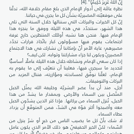
إِنَّ اللَّهَ عَزِيزٌ حَكِيمٌ}".[4]
نظرة عامّة إلى أدوار الإمام الذي بلغ مقام خلافة الله، تدلّنا
على موقعيّته المصيريّة بشأن كل ما يجري في حياتنا.
إنّ كل الخيرات والبركات التي سننالها خلال السنة التي تلي
هذا الشهر، ستتحدّد في هذه الليلة ووفق ما ينجزه هذا
الإمام فيها. فنحن هنا نشبه أولئك المنتظرين خارج غرفة
اجتماعات يقوم فيها مسؤولون كبار باتّخاذ قرارات تحدّد
مصيرهم؛ غاية الأمر أنّ بإمكاننا أن نشارك في هذا الاجتماع
المصيريّ ويكون لنا جزاء مشاركتنا وثوابه. لكن كيف؟
إذا كان سعي الإمام ونشاطه خلال هذه الليلة عاملًا أساسيًّا
لتحديد ما سيجري فيها، فعلينا أن نتعرّف إلى ما يقوم به
الإمام، لعلّنا نوفّق لمساندته ومؤازرته، فننال المزيد من
البركات والتوفيقات.
أجل، منذ أن بدأ عصر البشريّة وخليفة الله يمثّل الحبل
المتّصل بين السماء والأرض. وبمقدار ما يشدّ من هذا
الحبل، تُنزل السماء من بركاتها. فإذا كثر الذين يشدّون الحبل
معه وأصبحوا أكثر قوّة في الشدّ، فمن المتوقّع أن يزداد
عطاء السماء.
لا شك بأنّ كل ما يصيب الناس من خيرٍ أو شرّ ينزل من
السّماء؛ لكنّ الخير الحقيقيّ هو ذلك الأمر الذي يكون عامل
هدايتهم وكمالهم وسعادتهم. ولا خير حقيقيًّا إلّا ما كان عبر