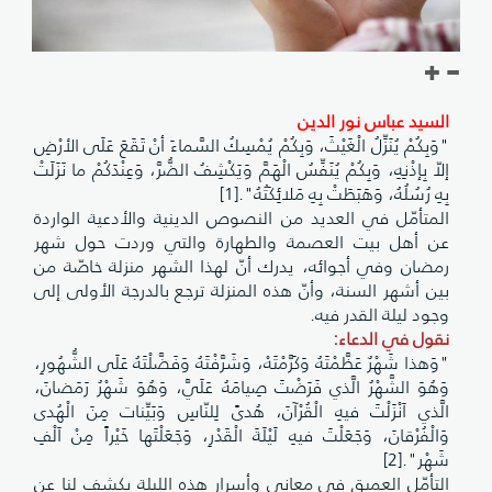
السيد عباس نور الدين
"وَبِكُمْ يُنَزِّلُ الْغَيْثَ، وَبِكُمْ يُمْسِكُ السَّماءَ أنْ تَقَعَ عَلَى الأرْضِ
إلاّ بِإذْنِهِ، وَبِكُمْ يُنَفِّسُ الْهَمَّ وَيَكْشِفُ الضُّرَّ، وَعِنْدَكُمْ ما نَزَلَتْ
بِهِ رُسُلُهُ، وَهَبَطَتْ بِهِ مَلائِكَتُهُ".[1]
المتأمّل في العديد من النصوص الدينية والأدعية الواردة
عن أهل بيت العصمة والطهارة والتي وردت حول شهر
رمضان وفي أجوائه، يدرك أنّ لهذا الشهر منزلة خاصّة من
بين أشهر السنة، وأنّ هذه المنزلة ترجع بالدرجة الأولى إلى
وجود ليلة القدر فيه.
نقول في الدعاء:
"وَهذا شَهْرٌ عَظَّمْتَهُ وَكَرَّمْتَهْ، وَشَرَّفْتَهُ وَفَضَّلْتَهُ عَلَى الشُّهُورِ،
وَهُوَ الشَّهْرُ الَّذي فَرَضْتَ صِيامَهُ عَلَيَّ، وَهُوَ شَهْرُ رَمَضانَ،
الَّذي اَنْزَلْتَ فيهِ الْقُرْآنَ، هُدىً لِلنّاسِ وَبَيِّنات مِنَ الْهُدى
وَالْفُرْقانَ، وَجَعَلْتَ فيهِ لَيْلَةَ الْقَدْرِ، وَجَعَلْتَها خَيْراً مِنْ اَلْفِ
شَهْر".[2]
التأمّل العميق في معاني وأسرار هذه الليلة يكشف لنا عن