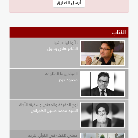
الكتاب
نكِّروا لها عرشها
الشاعر هادي رسول
الميتافيزيقا المثلومة
محمود حيدر
نوح الحقيقة والمعنى وسفينة النّجاة
السيد محمد حسين الطهراني
معنى (لفت) في القرآن الكريم