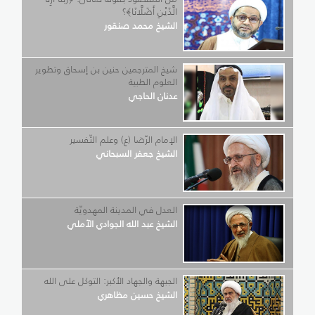
الَّذَيْنِ أَضَلَّانَا﴾؟
الشيخ محمد صنقور
شيخ المترجمين حنين بن إسحاق وتطوير
العلوم الطبية
عدنان الحاجي
الإمام الرّضا (ع) وعلم التّفسير
الشيخ جعفر السبحاني
العدل في المدينة المهدويّة
الشيخ عبد الله الجوادي الآملي
الجبهة والجهاد الأكبر: التوكل على الله
الشيخ حسين مظاهري