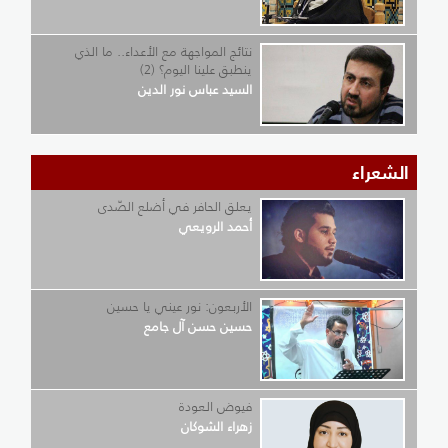
نتائج المواجهة مع الأعداء.. ما الذي
ينطبق علينا اليوم؟ (2)
السيد عباس نور الدين
الشعراء
يعلق الحافر في أضلع الصّدى
أحمد الرويعي
الأربعون: نور عيني يا حسين
حسين حسن آل جامع
فيوض العودة
زهراء الشوكان