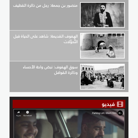
منصور بن جمعة: رجل من ذاكرة القطيف
الهفوف القديمة: شاهد على الحياة قبل
التّحوّلات
سوق الهفوف: نبض واحة الأحساء
وذاكرة القوافل
فيديو