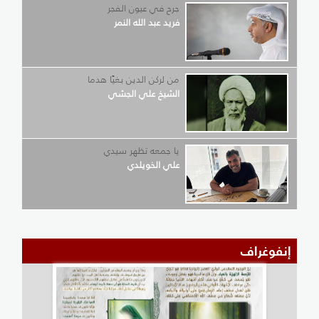
جرح في عيون الفجر
فريد عبد الله النمر
من لركن الدين بغيًا هدما
الشيخ علي الجشي
يا جمعه تظهر سيدي
علي الخويلدي
إنفوغراف