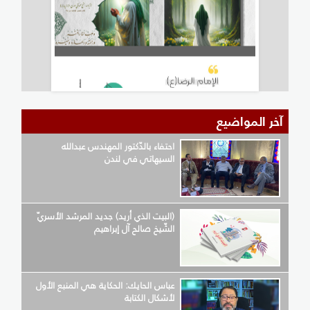
آخر المواضيع
احتفاء بالدّكتور المهندس عبدالله
السيهاتي في لندن
(البيت الذي أريد) جديد المرشد الأسريّ
الشّيخ صالح آل إبراهيم
عباس الحايك: الحكاية هي المنبع الأول
لأشكال الكتابة