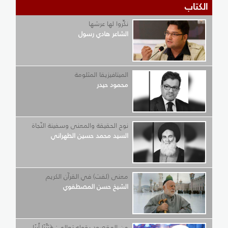
الكتاب
نكِّروا لها عرشها
الشاعر هادي رسول
الميتافيزيقا المثلومة
محمود حيدر
نوح الحقيقة والمعنى وسفينة النّجاة
السيد محمد حسين الطهراني
معنى (لفت) في القرآن الكريم
الشيخ حسن المصطفوي
من المقصود بقوله تعالى: ﴿رَبَّنَا أَرِنَا