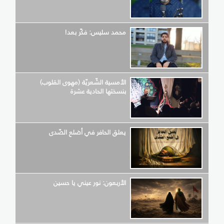
محمد سليس: فكّر بعد!
الأمسية الشّعريّة (مهوى القلوب)
بنسختها الحادية عشرة
يعلق الحافر في أضلع الصّدى
الأربعون: نور عيني يا حسين