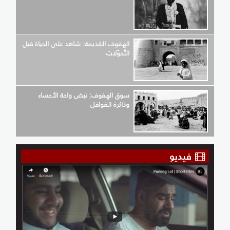
الهفوف القديمة: شاهد على الحياة قبل
التّحوّلات
سوق الهفوف: نبض واحة الأحساء
وذاكرة القوافل
فيديو