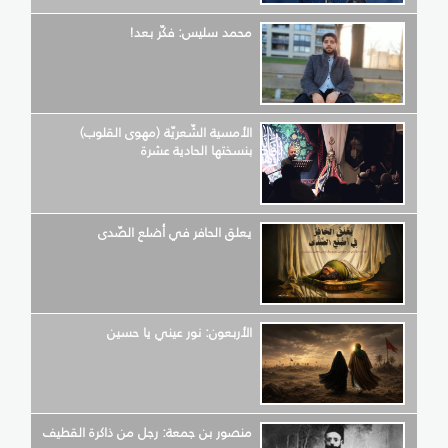
محمد سليس: فكّر بعد!
الأمسية الشّعريّة (مهوى القلوب)
بنسختها الحادية عشرة
يعلق الحافر في أضلع الصّدى
الأربعون: نور عيني يا حسين
منصور بن جمعة: رجل من ذاكرة القطيف