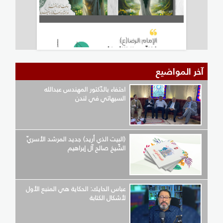
آخر المواضيع
احتفاء بالدّكتور المهندس عبدالله
السيهاتي في لندن
(البيت الذي أريد) جديد المرشد الأسريّ
الشّيخ صالح آل إبراهيم
عباس الحايك: الحكاية هي المنبع الأول
لأشكال الكتابة