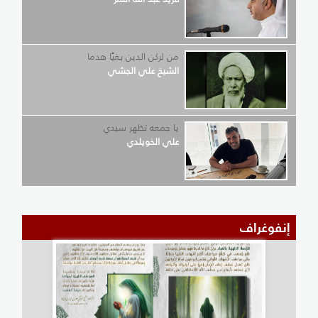
من لركن الدين بغيًا هدما
الشيخ علي الجشي
يا جمعه تظهر سيدي
علي الخويلدي
إنفوغراف