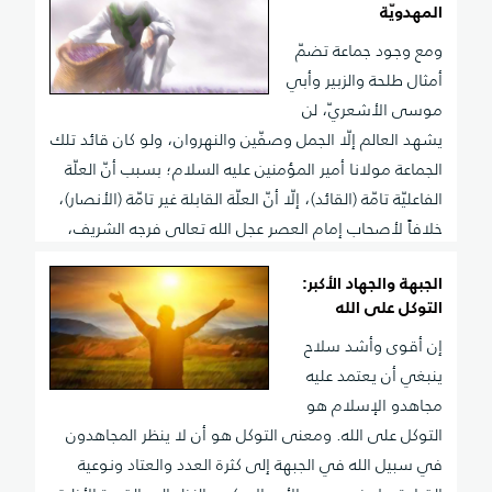
المهدويّة
ومع وجود جماعة تضمّ
أمثال طلحة والزبير وأبي
موسى الأشعريّ، لن
يشهد العالم إلّا الجمل وصفّين والنهروان، ولو كان قائد تلك
الجماعة مولانا أمير المؤمنين عليه السلام؛ بسبب أنّ العلّة
الفاعليّة تامّة (القائد)، إلّا أنّ العلّة القابلة غير تامّة (الأنصار)،
خلافاً لأصحاب إمام العصر عجل الله تعالى فرجه الشريف،
الذين هم كالإمام الخمينيّ قدس سره، وغيره ممّن يقبّل
الجبهة والجهاد الأكبر:
التراب الذي يمشي عليه الإمام عجل الله تعالى فرجه
التوكل على الله
الشريف.
إن أقوى وأشد سلاح
ينبغي أن يعتمد عليه
مجاهدو الإسلام هو
التوكل على الله. ومعنى التوكل هو أن لا ينظر المجاهدون
في سبيل الله في الجبهة إلى كثرة العدد والعتاد ونوعية