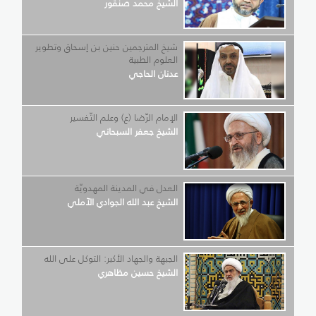
الشيخ محمد صنقور
شيخ المترجمين حنين بن إسحاق وتطوير
العلوم الطبية
عدنان الحاجي
الإمام الرّضا (ع) وعلم التّفسير
الشيخ جعفر السبحاني
العدل في المدينة المهدويّة
الشيخ عبد الله الجوادي الآملي
الجبهة والجهاد الأكبر: التوكل على الله
الشيخ حسين مظاهري