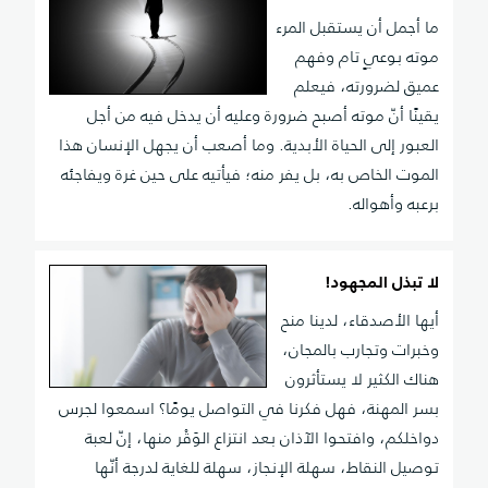
ما أجمل أن يستقبل المرء
موته بوعيٍ تام وفهم
عميق لضرورته، فيعلم
يقينًا أنّ موته أصبح ضرورة وعليه أن يدخل فيه من أجل
العبور إلى الحياة الأبدية. وما أصعب أن يجهل الإنسان هذا
الموت الخاص به، بل يفر منه؛ فيأتيه على حين غرة ويفاجئه
برعبه وأهواله.
لا تبذل المجهود!
أيها الأصدقاء، لدينا منح
وخبرات وتجارب بالمجان،
هناك الكثير لا يستأثرون
بسر المهنة، فهل فكرنا في التواصل يومًا؟ اسمعوا لجرس
دواخلكم، وافتحوا الآذان بعد انتزاع الوَقْر منها، إنّ لعبة
توصيل النقاط، سهلة الإنجاز، سهلة للغاية لدرجة أنّها