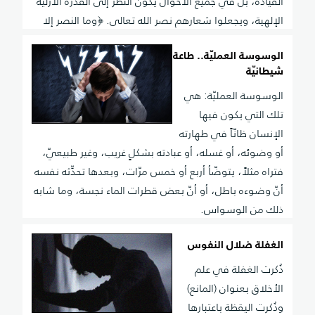
القيادة، بل في جميع الأحوال يكون النظر إلى القدرة الأزلية
الإلهية، ويجعلوا شعارهم نصر الله تعالى. ﴿وما النصر إلا
من عند الله﴾.
الوسوسة العمليّة.. طاعة
شيطانيّة
الوسوسة العمليّة: هي
تلك التي يكون فيها
الإنسان ظانّاً في طهارته
أو وضوئه، أو غسله، أو عبادته بشكلٍ غريب، وغير طبيعيّ،
فتراه مثلاً، يتوضّأ أربع أو خمس مرّات، وبعدها تحدِّثه نفسه
أنّ وضوءه باطل، أو أنّ بعض قطرات الماء نجسة، وما شابه
ذلك من الوسواس.
الغفلة ضلال النفوس
ذُكرت الغفلة في علم
الأخلاق بعنوان (المانع)
وذُكرت اليقظة باعتبارها