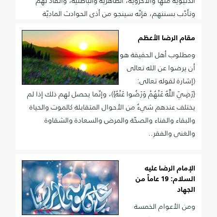
الدنيويّة منها والأُخرويّة، الظاهريّة والباطنيّة، وانقاد لهم
وتأدّب بسننهم، فإنّه سينجو من أذى الحوادث الماديّة
والمعنويّة وسيصل إلى مقام الأمان.
مقام الرضا الأعظم
ومطلوب أهل الحقيقة هو
أن يرضوا عن الله تعالى
(إشارة لقوله تعالى:
{رَضِيَ اللَّهُ عَنْهُمْ وَرَضُوا عَنْهُ})، وإنّما يحصل لهم ذلك إذا لم
يختلف عندهم شيءٌ من الأحوال المتقابلة كالموت والحياة
والبقاء والفناء والصحّة والمرض والسعادة والشقاوة
والغنى والفقر..
الإمام الرضا عليه
السلام: 19 عاماً من
الجهاد
ومن الأعوام الخمسة