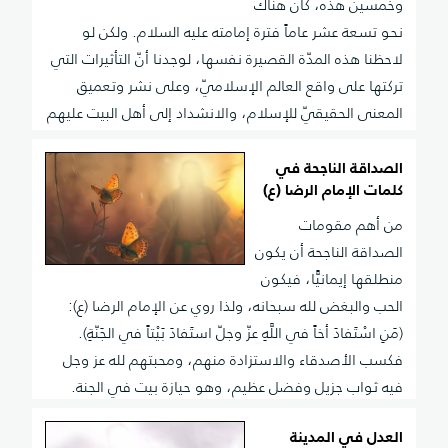
وخمسين هذه، كان هناك
نحو تسعة عشر عاماً فترة إمامته عليه السلام. ولكن لو
لاحظنا هذه المدّة القصيرة نفسها، لوجدنا أنّ التأثيرات التي
تركتها على واقع العالم الإسلاميّ، وعلى نشر وتعميق
المعنى الحقيقيّ للإسلام، والانشداد إلى أهل البيت عليهم
السلام، والتعرّف على مدرسة هؤلاء الأجلّاء، تمثّل قصّة
عجيبة وبحراً عميقاً.
الصداقة الناجحة في
كلمات الإمام الرضا (ع)
من أهم مقومات
الصداقة الناجحة أن يكون
منطلقها إيمانيًّا، فيكون
الحب والبغض لله سبحانه، ولذا روي عن الإمام الرضا (ع):
(مَنِ اسْتَفادَ أخاً في اللَّهِ عزّ وجلّ استَفادَ بَيْتاً في الجَنّةِ).
فكسب الأصدقاء والاستزادة منهم، ومحبتهم لله عز وجل
فيه ثواب جزيل وفضل عظيم، وهو حيازة بيت في الجنة.
العدل في المدينة