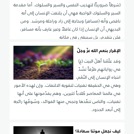
(شرطاً ضرورياً) لتهذيب النفس والسير والسلوك. أما مقدمة
السير والسلوك الواجبة فهي أن يلتفت الإنسان إلى أنه
ناقص وأنه (مسافر) وبحاجة إلى زاد وراحلة ومرشد. ومن
البديهي أن الإنسان إذا كان غافلاً وغير عارف بأنه مسافر،
فلن يتقدم، بل سيبقى في مكانه
الإقرار بنعم الله عزّ وجلّ
وقد علّمَنا أهلُ البيت (ع)
في رواياتهم طرُقاً تشُدّ
انتباه الإنسان إلى النّعَم،
وهي في الحقيقة تقنيات لتقوية الالتفات. وإن لهذه الأمور
في عالمنا المعاصر طُلاباً كثيرين، وهم يقدّمونها على أنها
تقنيات، والناس تنفّذها وتجني منها الفوائد، وسُوقُها رائجة
إلى أبعد الحدود.
كيف نجعل موتنا سعادة؟