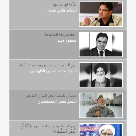
نكِّروا لها عرشها
الشاعر هادي رسول
الميتافيزيقا المثلومة
محمود حيدر
نوح الحقيقة والمعنى وسفينة النّجاة
السيد محمد حسين الطهراني
معنى (لفت) في القرآن الكريم
الشيخ حسن المصطفوي
من المقصود بقوله تعالى: ﴿رَبَّنَا أَرِنَا
الَّذَيْنِ أَضَلَّانَا﴾؟