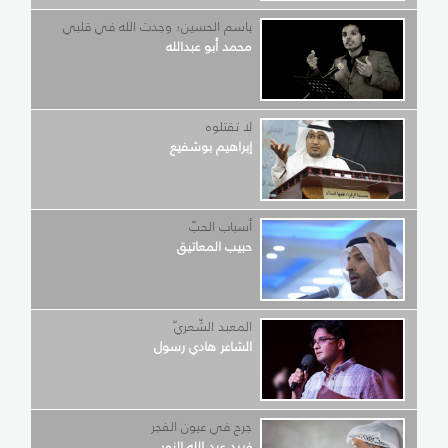
باسم الحسين؛ وجدت الله في قلبي
محمد أبو عبدالله
لا تقتلوه
إبراهيم بوشفيع
أسباب الحبّ
حبيب المعاتيق
المعبد الشّعريّ
الشاعر هادي رسول
جرح في عيون الفجر
فريد عبد الله النمر