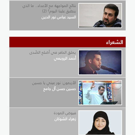
نتائج المواجهة مع الأعداء.. ما الذي
ينطبق علينا اليوم؟ (2)
السيد عباس نور الدين
الشعراء
يعلق الحافر في أضلع الصّدى
أحمد الرويعي
الأربعون: نور عيني يا حسين
حسين حسن آل جامع
فيوض العودة
زهراء الشوكان