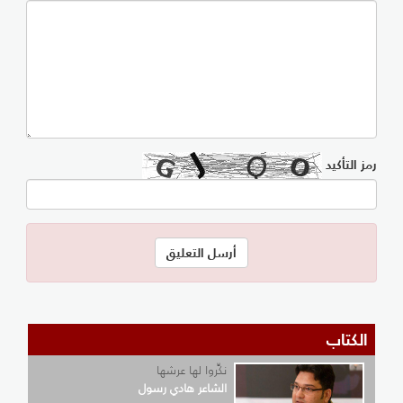
رمز التأكيد
الكتاب
نكِّروا لها عرشها
الشاعر هادي رسول