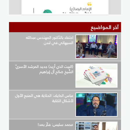
آخر المواضيع
احتفاء بالدّكتور المهندس عبدالله
السيهاتي في لندن
(البيت الذي أريد) جديد المرشد الأسريّ
الشّيخ صالح آل إبراهيم
عباس الحايك: الحكاية هي المنبع الأول
لأشكال الكتابة
محمد سليس: فكّر بعد!