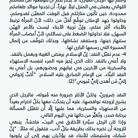
اللواتي يعملن في المنزل ليلاً نهاراً، أن تجدوا موائد طعامكم
ممدودة، حين تأتون منازلكم قبل الوقت المعيّن لقدومكم،
وحاولوا جهد الإمكان توقّع أقلّ من ذلك؛ لأنّ المرأة ترتبط
بالأبناء أكثر منكم، وإنّ تربية الأبناء ليست بالأمر الهيّن
السهل، فلا تحاولوا الضغط على نسائكم؛ لأنّ أعصاب المرأة
ستنهار حينها، وستفقد نشاطها، وبذلك تتوقّف عن إكمال
المسيرة التي رسمها الباري لها.
4- عدم تقبّل النقد: إنّ الإسلام يرفض الغيبة ويعمل بالنقد.
ولا أعني بالنقد ذلك الذي يُجيز فيه المرء لنفسه الاستهزاء
والسخرية من الآخرين في غيابهم وحضورهم، بل أعني به
النقد البنّاء. عن الإمام الصادق عليه السلام: "أحَبَّ إخواني
إليَّ مَن أهدى إليَّ عُيوبي"(2).
النقد ضروريّ، ولكنّ الأكثر ضرورة منه قَبوله، فالرجل الذي
يشرح لزوجته نواقصها، عليه أن يتحدّث معها بكلّ احترام بعيداً
عن الاستهزاء والسخرية، فما عليها إلّا أن تتقبّل المسألة
برحابة صدر، وتُغيِّر من حالها في اليوم التالي.
وإذا كان الرجل سيّئ الأخلاق في البيت، فاحشاً، ينبغي
للزوجة أن تخبره بذلك بطريقة بكلّ أدب، فتقول له مثلاً: "إنّ
سُبابك وشتيمتك للأبناء قد يؤدّيان بهم إلى أن يكونوا