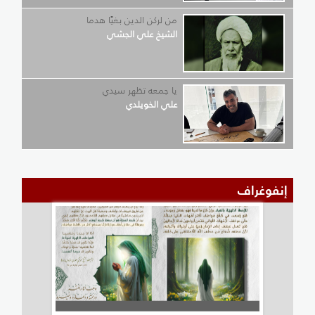
من لركن الدين بغيًا هدما
الشيخ علي الجشي
يا جمعه تظهر سيدي
علي الخويلدي
إنفوغراف