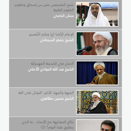
شيخ المترجمين حنين بن إسحاق وتطوير
العلوم الطبية
عدنان الحاجي
الإمام الرّضا (ع) وعلم التّفسير
الشيخ جعفر السبحاني
العدل في المدينة المهدويّة
الشيخ عبد الله الجوادي الآملي
الجبهة والجهاد الأكبر: التوكل على الله
الشيخ حسين مظاهري
نتائج المواجهة مع الأعداء.. ما الذي
ينطبق علينا اليوم؟ (2)