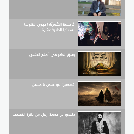
الأمسية الشّعريّة (مهوى القلوب)
بنسختها الحادية عشرة
يعلق الحافر في أضلع الصّدى
الأربعون: نور عيني يا حسين
منصور بن جمعة: رجل من ذاكرة القطيف