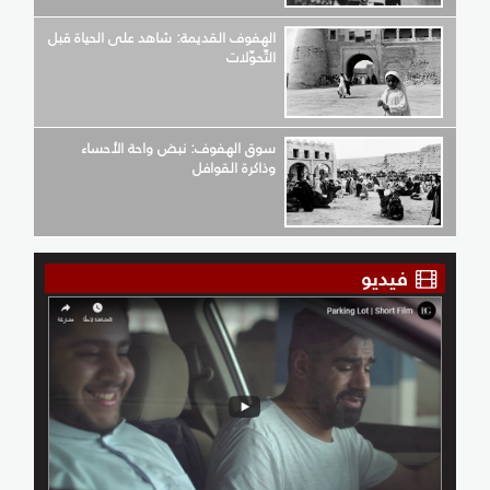
الهفوف القديمة: شاهد على الحياة قبل
التّحوّلات
سوق الهفوف: نبض واحة الأحساء
وذاكرة القوافل
فيديو