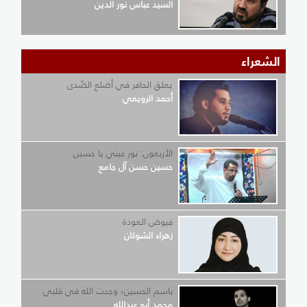
السيد عباس نور الدين
الشعراء
يعلق الحافر في أضلع الصّدى
أحمد الرويعي
الأربعون: نور عيني يا حسين
حسين حسن آل جامع
فيوض العودة
زهراء الشوكان
باسم الحسين؛ وجدت الله في قلبي
محمد أبو عبدالله