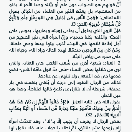
أنّ قولهم هو الصواب دون علم أو بيّنة؛ وهذا الأمر لا يخلو
من المعصية، بل يعدّه الكثير من العلماء من الكبائر. يقول
الله تعالى: ﴿وَمِنَ النَّاسِ مَن يُجَادِلُ فِي اللهِ بِغَيْرِ عِلْمٍ وَيَتَّبِعُ
كُلَّ شَيْطَانٍ مَّرِيدٍ﴾ (الحج: 3).
فإنّ الزوج الذي يحاول أن يجادل زوجته ويماريها، يدوس على
المحبّة والألفة بكلتا قدميه، وإنّ المرأة التي تثير الضجيج من
أجل إطاعة كلامها في البيت، تُخرب بيتها بيدها وهي جاهلة.
ومَنْ كان مِنَ الزوجين متحمّلاً لهذه الحالة جزاه الله، وحباه الله
على صبره من رياض الجنّة.
2- العناد: شعبة أخرى من شُعب العُجب هي العناد، والتي
نرى من خلالها بعض النساء -على حدّ قول عامّة الناس- تضع
قدمها في فم الأفعى ولا تنتهي عن عنادها.
كذلك من الرجال العنود إلى درجة أن يُلقي بنفسه في بئر
عميقة، شريطة أن لا يتنازل عن كلمةٍ قالها اعتباطاً، وهذا هو
عين الخطر.
يقول الله في كتابه العزيز: ﴿وَإِذْ قَالُواْ اللَّهُمَّ إِن كَانَ هَذَا هُوَ
الْحَقَّ مِنْ عِندِكَ فَأَمْطِرْ عَلَيْنَا حِجَارَةً مِّنَ السَّمَاء أَوِ ائْتِنَا بِعَذَابٍ
أَلِيمٍ﴾ (الأنفال: 32).
بعض الرجال لا يعرف أن يجيب إلّا بـ"لا"، وقد تتحدّث امرأة
إلى زوجها عشر دقائق، ثمّ تطلب الجواب منه، فلا يقول لها