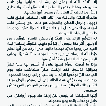
إلّا "لا"؛ لأنّه لا يمكن أن ينفّذ لها طلباتها ولو كانت
مشروعة، وهكذا بعض النساء إذ لا تتقبّل أمراً، ولا تطيع
زوجاً، ولا تعرف إلّا العناد وأن يسود رأيها وقولها.
فالمرأة الذكيّة والعاقلة هي تلك التي تستطيع ترقيق قلب
زوجها، والرجل الفطن والمدرِك هو ذاك الذي يسكن قلب
امرأته، وذلك من خلال الابتعاد عن العناد، والتصرّف وفق ما
جاء في الروايات الشريفة.
3- التوقّع الزائد على الحدّ: إنّ بعض النساء يتوقّعن من
أزواجهن أكثر ممّا ينبغي أن يُتَوَقَّع منهم، فتتوقّع إحداهنّ ليلة
العيد من زوجها هديّةً قيمتها عالية، على الرغم من أنّها تعلم
جيّداً بأنّه لا يتقاضى غير نصف القيمة، مثلاً شهريّاً. وعلى
الرغم من ذلك لا تقبل هديّةً أقلّ منها.
وإذا ما أجبرت المرأة زوجها على أن يُحضر لها حاجة تضرّ
بميزانيّة الأسرة، فقد ارتكبت منكراً ستحاسَب عليه يوم
القيامة؛ لأنّ توقّعها الزائد لا يتناسب وراتب زوجها المحدود،
وبذلك سوف تؤدّي هذه الحالة إلى أن يقترض الرجل مبلغاً
لتأمين تلك الحوائج، فيعاني من تراكم القروض التي تقضّ
مضجعه.
أيّتها السيّدات! لا ينبغي لكنّ إراقة ماء وجوه أزواجكنّ، من
خلال توقّعات زائدة وغير معقولة.
وأنتم أيّها الرجال الغيارى! لا يجدر بكم أن تتوقّعوا من نسائكم