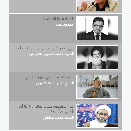
الميتافيزيقا المثلومة
محمود حيدر
نوح الحقيقة والمعنى وسفينة النّجاة
السيد محمد حسين الطهراني
معنى (لفت) في القرآن الكريم
الشيخ حسن المصطفوي
من المقصود بقوله تعالى: ﴿رَبَّنَا أَرِنَا
الَّذَيْنِ أَضَلَّانَا﴾؟
الشيخ محمد صنقور