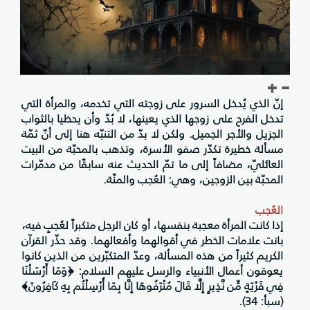
إنّ الذي يُدخل السرور على زوجته التي تخدمه، والمرأة التي
تدخل الفرح على زوجها الذي يعينها، لا بُدّ وأن يحظيا بالثواب
الجزيل والأجر الجميل. ولكن لا بدّ من التنبّه هنا إلى أنّ ثمّة
مسألة خطيرة تكدّر صفو الأسرة، وتذهب بالمحبّة من البيت
العائليّ، مضافاً إلى ما تمّ الحديث عنه سابقًا من مدمّرات
المحبّة بين الزوجين، وهي: العُجب والمنّة.
العُجب
إذا كانت المرأة معجبة بنفسها، أو كان الرجل متكبراً لعُجبٍ فيه،
بانت علامات الخطر في أقوالهما وأفعالهما. وقد حذّر القرآن
الكريم كثيراً من هذه المسألة، وعدّ المتكبّرين من الذين كانوا
يعوقون أعمال الأنبياء والرسل عليهم السلام: ﴿وَمَا أَرْسَلْنَا
فِي قَرْيَةٍ مِّن نَّذِيرٍ إِلَّا قَالَ مُتْرَفُوهَا إِنَّا بِمَا أُرْسِلْتُم بِهِ كَافِرُونَ﴾
(سبأ: 34).