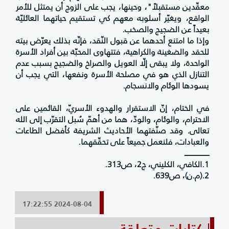
معقّدين مستقبلاً"، وحينها، يجب على الزوج أن يمتثل للأمر
الواقع، ويغيّر أسلوبه معهم كي تستقيم حياتهما العائليّة
بعيداً عن الضجيج والصخب.
وإذا ما امتنع أحدهما عن قبول النّقد، فإنّه بذلك يعرّض بيته
للحقد والضغينة والكراهية، فتتهاوى المحبّة بين أفراد الأسرة
الواحدة، ولا يبقى إلّا العويل والصراخ والضجيج بسبب عدم
التنازل الذي هو في مصلحة الأسرة ونفعها، التي يجب أن
يسودها الوئام والانسجام.
في الختام، إنّ الاستقرار والهدوء الأسريّ، القائمين على
الاحترام، والوئام، والودّ، هما من أهمّ سُبل التقرّب إلى الله
تعالى. وقد صنّفتهما الأحاديث الشريفة كأفضل الطاعات
والعبادات، فلنعمل جميعاً على تحقّقهما.
ــــــــــــــــــــــــ
1.الكافي، الكليني، ج2، ص313.
2.(م.ن)، ص639.
2024-08-04 17:22:55
كتابات متعلقة