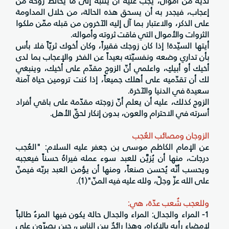
لديه من أموال، يجب عليه أن ينتبه إلى ما يخالط روحه من
إعجاب، فيجدر به أن يسحق هذه الحالة، من خلال المداومة
على الذكر، والاعتبار بما آل إليه الآخرون من قبله ممّن ملكوا
الثروات والأموال التي فاقت ثروته وأمواله.
أيتها السيّدة! إذا كان زوجك فقيراً، وكان أخوك ثريّاً فلا بأس
بأن تداري وضعه ونفسيّته بعيداً عن الفخر والإعجاب بما لدى
أخيك أو أبيكِ، واعلمي أنّ الزوج مقدّم على أخيك، وينبغي
لك أن تقدّميه على أهلك جميعاً، إذا كنت ترومين حياة آمنة
سعيدة في الدنيا والآخرة.
الزوج كذلك، عليه أن يعلم أنّ زوجته مقدّمة على باقي أفراد
أسرته في الاحترام والعون، بدون إنكار لحقّ الأهل.
الزوجان ومصائب العُجب
عن الإمام الكاظم موسى بن جعفر عليه السلام: "العُجب
درجات، منها أن يُزيَّن للعبد سوء عمله فيراهُ حسناً فيعجبه
ويحسب أنّه يُحسن صنعاً، ومنها أن يؤمن العبد بربّه فيمنّ
على الله عزّ وجلّ، ولله عليه فيه المنّ"(1).
وللعجب شُعب عدّة، هي:
1- المراء والجدال: المراء والجدال حالة يكون فيها المرءُ طالباً
لإمضاء رأيه بالإكراه، وهذا رائجٌ بين الناس، حين يصرّون على