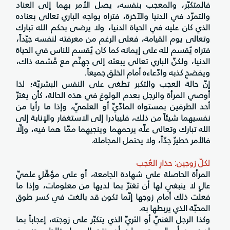
فالمتكبّر، والمعجب بنفسه، يصل الأمر بهما إلى العناد
والتمرّد في الدنيا والآخرة، فتراه يواجه الباري تعالى بعناده
الذي كان عليه في الحياة الدنيا، ولا يرضى بحكم الله تبارك
وتعالى يوم القيامة، فعلى الرغم من معرفته لنفسه جيّداً،
فتراه يُقسم لله على إيمانه كما كان يُقسم للناس في الحياة
الدنيا، ولكنّ الباري تعالى يبعثه إلى جهنّم مع قَسَمه ذاك،
ويفضح كذبه وادّعاءه أمام الخلق جميعاً.
إنّ حالة العجب والتكبر تطغى على النفس البشريّة؛ لذا
أوصي المرأة والرجل بعدم الولوغ في هذه الحالة، كأن يغترّ
أحد الطرفين بمستواه المادّيّ أو العلميّ، وإذا ما رأيا من
نفسيهما شيئاً من ذلك، فليبادرا إلى الاستغفار والإنابة إلى
الله تبارك وتعالى علّه يرحمهما وينجيهما ممّا هما فيه، وإلّا
فالأمر خطيرٌ جدّاً، ولا يحتمل المجاملة.
لكلّ زوجين: حذارِ العُجب
المرأة الحاصلة على شهادة الجامعة، أو على مؤهِّلٍ علميّ
عالٍ لا ينبغي لها أن تغترّ بما لديها من معلومات، وإذا ما
فعلت ذلك أمام زوجها إنّما تكون قد بالغت في كسر طوق
المحبّة الذي يربطها به.
وكذا الرجل الغنيّ أو الثريّ الذي يتكبّر على زوجته، إعجاباً بما