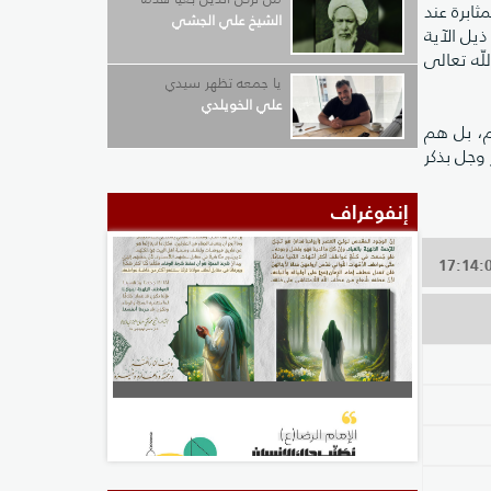
ثابرة عند
الشيخ علي الجشي
ذيل الآية
ّه تعالى
يا جمعه تظهر سيدي
علي الخويلدي
تهم، بل هم
 وجل بذكر
إنفوغراف