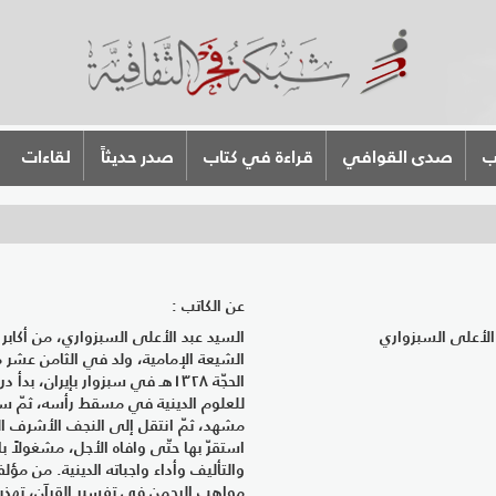
ب
صدى القوافي
قراءة في كتاب
صدر حديثاً
لقاءات
عن الكاتب :
الأعلى السبزواري
السيد عبد الأعلى السبزواري، من أكابر 
الشيعة الإمامية، ولد في الثامن عشر 
الحجّة ١٣٢٨ﻫـ في سبزوار بإيران، بدأ 
للعلوم الدينية في مسقط رأسه، ثمّ سا
مشهد، ثمّ انتقل إلى النجف الأشرف ا
استقرّ بها حتّى وافاه الأجل، مشغولاً ب
والتأليف وأداء واجباته الدينية. من مؤلفا
مواهب الرحمن في تفسير القرآن، تهذ