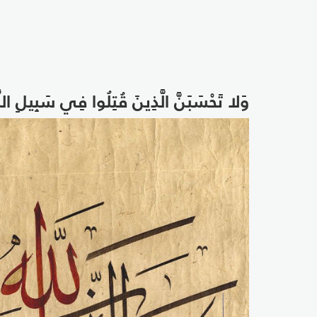
وَلا تَحْسَبَنَّ الَّذِينَ قُتِلُوا فِي سَبِيلِ اللَّ