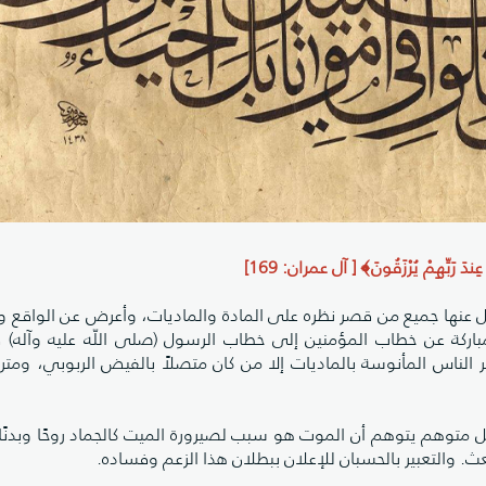
ٌ عِندَ رَبِّهِمْ يُرْزَقُونَ﴾ [ آل عمران: 169]
غفل عنها جميع من قصر نظره على المادة والماديات، وأعرض عن الواقع و 
اركة عن خطاب المؤمنين إلى خطاب الرسول (صلى اللّه عليه وآله) 
لناس المأنوسة بالماديات إلا من كان متصلاً بالفيض الربوبي، ومتربيًا
وكل متوهم يتوهم أن الموت هو سبب لصيرورة الميت كالجماد روحًا وبدنًا
بعث. والتعبير بالحسبان للإعلان ببطلان هذا الزعم وفساده.