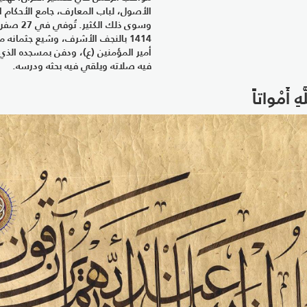
الأصول، لباب المعارف، جامع الأحكام ا
وسوى ذلك الكثير. تُ
1414 بالنجف الأشرف، وشيع جثمانه 
أمير المؤمنين (ع)، ودفن بمسجده الذي 
فيه صلاته ويلقي فيه بحثه ودرسه.
هِ أَمْواتاً