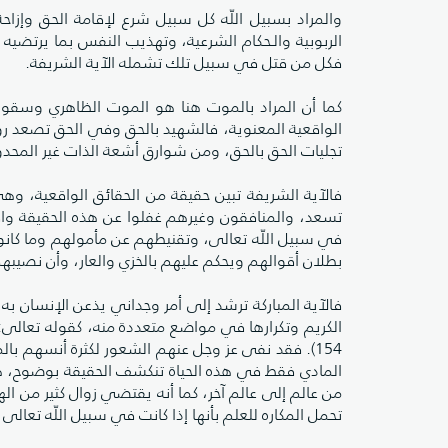
والمراد بسبيل اللّه كل سبيل شرع لإقامة الحق وإزاحة
الربوبية والـحكام الشرعية، وتهذيب النفس بما يرتضيه 
فكل من قتل في سبيل تلك تشمله الآية الشريفة.
كما أن المراد بالموت هنا هو الموت الظاهري وسقوط ال
الواقعية المعنوية، فالشهيد بالحق وفي الحق تصعد رو
تجليات الحق بالحق، ومن شوارق أشعة الذات غير المحدودة
فالآية الشريفة تبين حقيقة من الحقائق الواقعية، 
تسعد، والمنافقون وغيرهم غفلوا عن هذه الحقيقة و
في سبيل اللّه تعالى، وتقنيطهم عن مأمولهم وما كانو
بطلان أقوالهم ويحكم عليهم بالخزي والعار، وأن نصيبه
فالآية المباركة ترشد إلى أمر وجداني يذعن الإنسان به
الكريم وتكرارها في مواضع متعددة منه، كقوله تعالى: (وَلا تَقُولُو
154). فقد نفى عز وجل عنهم الشعور لكثرة أنسهم با
المادي فقط في هذه الحياة تنكشف الحقيقة بوضوح، هذا و
من عالم إلى عالم آخر، كما أنه يقتضي زوال كثير من ال
تحمل المكاره للعلم بأنها إذا كانت في سبيل اللّه تعا