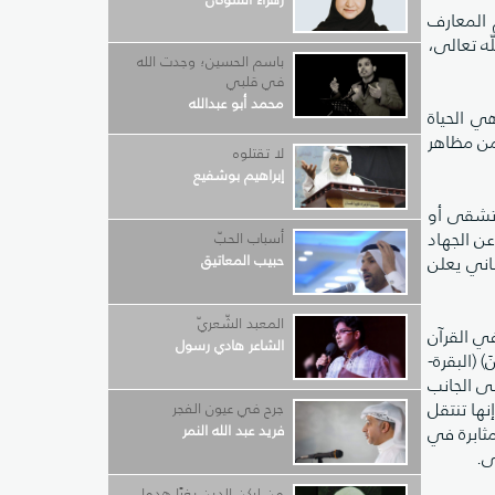
 المعارف
ّه تعالى،
باسم الحسين؛ وجدت الله
في قلبي
محمد أبو عبدالله
ي الحياة
من مظاهر
لا تقتلوه
إبراهيم بوشفيع
 تشقى أو
ن الجهاد
أسباب الحبّ
حبيب المعاتيق
اني يعلن
المعبد الشّعريّ
في القرآن
الشاعر هادي رسول
َ) (البقرة-
لى الجانب
نها تنتقل
جرح في عيون الفجر
فريد عبد الله النمر
مثابرة في
ى.
من لركن الدين بغيًا هدما