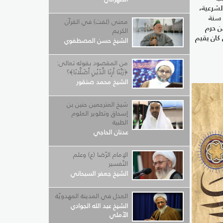
لشرعية،
وفي في 27 صفر سنة
معنى (لفت) في القرآن
من حرم
الكريم
كان يقيم
الشيخ حسن المصطفوي
من المقصود بقوله تعالى:
﴿رَبَّنَا أَرِنَا الَّذَيْنِ أَضَلَّانَا﴾؟
الشيخ محمد صنقور
شيخ المترجمين حنين بن
إسحاق وتطوير العلوم
الطبية
عدنان الحاجي
الإمام الرّضا (ع) وعلم
التّفسير
الشيخ جعفر السبحاني
العدل في المدينة المهدويّة
الشيخ عبد الله الجوادي
الآملي