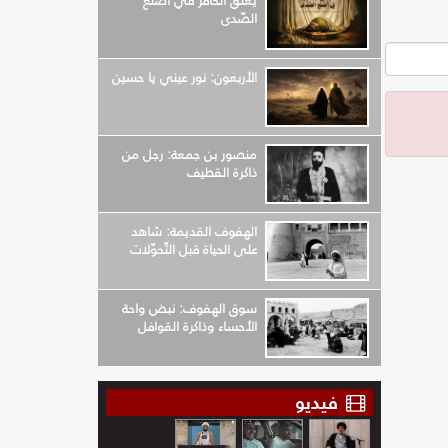
يعلق الحافر في أضلع
الصّدى
الأربعون: نور عيني يا حسين
منصور بن جمعة: رجل من
ذاكرة القطيف
الهفوف القديمة: شاهد
على الحياة قبل التّحوّلات
سوق الهفوف: نبض واحة
الأحساء وذاكرة القوافل
فيديو