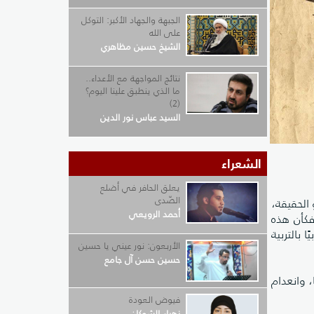
الجبهة والجهاد الأكبر: التوكل
على الله
الشيخ حسين مظاهري
نتائج المواجهة مع الأعداء..
ما الذي ينطبق علينا اليوم؟
(2)
السيد عباس نور الدين
الشعراء
يعلق الحافر في أضلع
الصّدى
الحقيقة،
أحمد الرويعي
فكأن هذه
 بالتربية
الأربعون: نور عيني يا حسين
حسين حسن آل جامع
، وانعدام
فيوض العودة
زهراء الشوكان