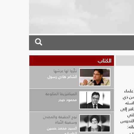
الكتاب
نكِّروا لها عرشها
الشاعر هادي رسول
علماء
الميتافيزيقا المثلومة
من ذي
محمود حيدر
دراسته
فر إلى
لتي
نوح الحقيقة والمعنى
التدريس
وسفينة النّجاة
ته:
السيد محمد حسين
يب
الطهراني