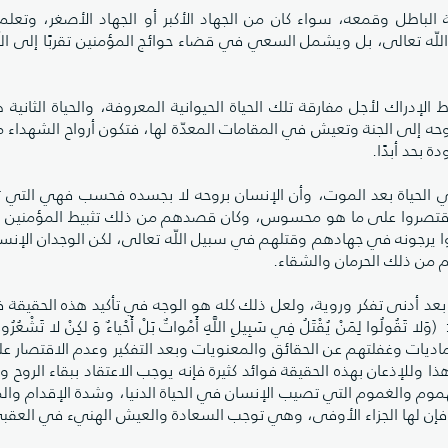
 الباطل وقمعه، سواء كان من الجهاد الأكبر أو الجهاد الأصغر، وتعلم
اللّه تعالى، بل ويشمل السعي في قضاء حوائج المؤمنين تقربًا إلى الل
إدراك لأجل مفارقة تلك الحياة الحيوانية المعروفة، والحياة الثانية ه
حه إلى الجنة وتعيش في المقامات المعدّة لها، فتكون أرواح الشهداء 
 بحد أبدًا.
وهي الحياة بعد الموت، وأن الإنسان بروحه لا بجسده فحسب فهي التي
اقتصروا على ما هو محسوس، وكان قصدهم من ذلك تثبيط المؤمنين ع
ا يرجونه في جهادهم وقتلهم في سبيل اللّه تعالى، لكن الوجدان الإنس
م من ذلك الحرمان والشقاء.
 بعد أدنى تفكر وروية، ولعل ذلك كله هو الوجه في تأكيد هذه الحقيقة 
ا لِمَنْ يُقْتَلُ فِي سَبِيلِ اللَّهِ أَمْواتٌ بَلْ أَحْياءٌ وَ لكِنْ لا تَشْعُرُون
لماديات وغفلتهم عن الحقائق والمعنويات وبعد التفكير وعدم الاقتصار ع
للإذعان بهذه الحقيقة فوائد كثيرة فإنه يوجب الاعتقاد ببقاء الروح وإ
هموم والغموم التي تصيب الإنسان في الحياة الدنيا، وشدة الإقدام وال
لى فإن لها الجزاء الأوفى، وهي توجب السعادة والعيش الهني‏ء في العقب