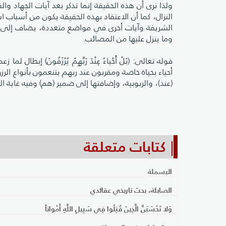
ولذا نرى أن هذه الحقيقة إنما تذكر بعد آيات الجهاد والق
النزال، كما أن الاعتقاد بهذه الحقيقة يكون من أسباب ا
الشريفة وآيات أخرى في مواضع متعددة، يضاف إلى ذلك
وما ينزل عليها من المصائب.
قوله تعالى: (بَلْ أَحْياءٌ عِنْدَ رَبِّهِمْ يُرْزَقُونَ) 
أحياء بحياة خاصة ومقربون عند ربهم يتنعمون بأنواع الر
(عند)، والربوبية، وإضافتها إلى ضمير (هم) وفيه غاية الت
كتابات متعلقة
البسملة
الصابئة، بحث تاريخي عقائدي
وَلا تَحْسَبَنَّ الَّذِينَ قُتِلُوا فِي سَبِيلِ اللَّهِ أَمْواتاً