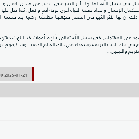
تال في سبيل اللّه، لما لها الأثر الكبير على الصبر في ميدان القتال والم
ستكمال الإنسان وإعداد نفسه لحياة أخرى بوجه أتم وأكمل، كما تدل عليه 
 أن لها الأثر الكبير في النفس فتجعلها مطمئنة راضية بما قسمه الل
إبطال لما زعموه في المقتولين في سبيل اللّه تعالى بأنهم أموات قد انتهت حيا
زق في تلك الحياة الكريمة وسعداء في ذلك العالم الحميد، وقد كرمهم عز
كريم والتبجيل...
2025-01-21 17:14:00