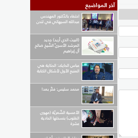
آخر المواضيع
احتفاء بالدّكتور المهندس
عبدالله السيهاتي في لندن
(البيت الذي أريد) جديد
المرشد الأسريّ الشّيخ صالح
آل إبراهيم
عباس الحايك: الحكاية هي
المنبع الأول لأشكال الكتابة
محمد سليس: فكّر بعد!
الأمسية الشّعريّة (مهوى
القلوب) بنسختها الحادية
عشرة