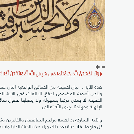
﴿وَلَا تَحْسَبَنَّ الَّذِينَ قُتِلُوا فِي سَبِيلِ اللَّهِ أَمْوَاتًا ۚ بَلْ أَحْيَاء
هذه الآية... بيان لحقيقة من الحقائق الواقعية التي 
ولأجل أهمية المضمون تحقق الالتفات في الآية المب
الحقيقة لا يمكن دركها بسهولة ولا يتقبلها عقول سائر ا
الإلهية ومهتديًا بهدى اللّه تعالى.
والآية المباركة رد لجميع مزاعم المنافقين والكافرين 
كل منهما، فلا حياة بعد ذلك وراء هذه الحياة الدنيا ولا 