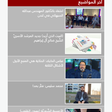
آخر المواضيع
احتفاء بالدّكتور المهندس عبدالله
السيهاتي في لندن
(البيت الذي أريد) جديد المرشد الأسريّ
الشّيخ صالح آل إبراهيم
عباس الحايك: الحكاية هي المنبع الأول
لأشكال الكتابة
محمد سليس: فكّر بعد!
الأمسية الشّعريّة (مهوى القلوب)