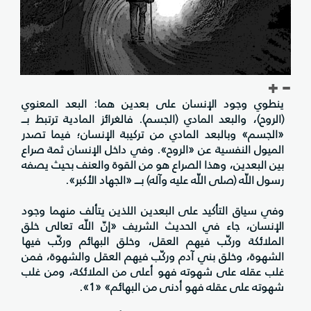
ينطوي وجود الإنسان على بعدين هما: البعد المعنوي
(الروح)، والبعد المادي (الجسم). فالغرائز المادية ترتبط بـــ
«الجسم» وبالبعد المادي من تركيبة الإنسان؛ فيما تصدر
الميول النفسية عن «الروح». وفي داخل الإنسان ثمة صراع
بين البعدين، وهذا الصراع هو من القوة والعنف بحيث يصفه
رسول اللّه (صلى اللّه عليه وآله) بــــ «الجهاد الأكبر».
وفي سياق التأكيد على البعدين اللذين يتألف منهما وجود
الإنسان، جاء في الحديث الشريف «إنّ اللّه تعالى خلق
الملائكة وركّب فيهم العقل، وخلق البهائم وركّب فيها
الشهوة، وخلق بني آدم وركّب فيهم العقل والشهوة، فمن
غلب عقله على شهوته فهو أعلى من الملائكة، ومن غلب
شهوته على عقله فهو أدنى من البهائم» «1».