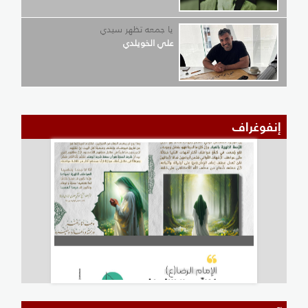
يا جمعه تظهر سيدي
علي الخويلدي
إنفوغراف