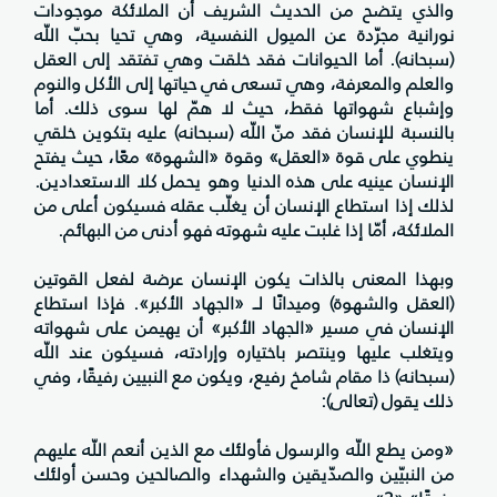
والذي يتضح من الحديث الشريف أن الملائكة موجودات
نورانية مجرّدة عن الميول النفسية، وهي تحيا بحبّ اللّه
(سبحانه). أما الحيوانات فقد خلقت وهي تفتقد إلى العقل
والعلم والمعرفة، وهي تسعى في حياتها إلى الأكل والنوم
وإشباع شهواتها فقط، حيث لا همّ لها سوى ذلك. أما
بالنسبة للإنسان فقد منّ اللّه (سبحانه) عليه بتكوين خلقي
ينطوي على قوة «العقل» وقوة «الشهوة» معًا، حيث يفتح
الإنسان عينيه على هذه الدنيا وهو يحمل كلا الاستعدادين.
لذلك إذا استطاع الإنسان أن يغلّب عقله فسيكون أعلى من
الملائكة، أمّا إذا غلبت عليه شهوته فهو أدنى من البهائم.
وبهذا المعنى بالذات يكون الإنسان عرضة لفعل القوتين
(العقل والشهوة) وميدانًا لــ «الجهاد الأكبر». فإذا استطاع
الإنسان في مسير «الجهاد الأكبر» أن يهيمن على شهواته
ويتغلب عليها وينتصر باختياره وإرادته، فسيكون عند اللّه
(سبحانه) ذا مقام شامخ رفيع، ويكون مع النبيين رفيقًا، وفي
ذلك يقول (تعالى):
«ومن يطع اللّه والرسول فأولئك مع الذين أنعم اللّه عليهم
من النبيّين والصدّيقين والشهداء والصالحين وحسن أولئك