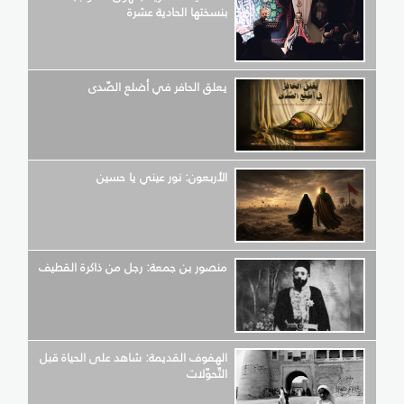
بنسختها الحادية عشرة
يعلق الحافر في أضلع الصّدى
الأربعون: نور عيني يا حسين
منصور بن جمعة: رجل من ذاكرة القطيف
الهفوف القديمة: شاهد على الحياة قبل
التّحوّلات