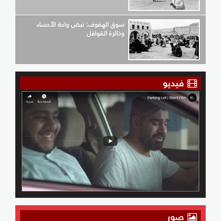
سوق الهفوف: نبض واحة الأحساء
وذاكرة القوافل
فيديو
صور