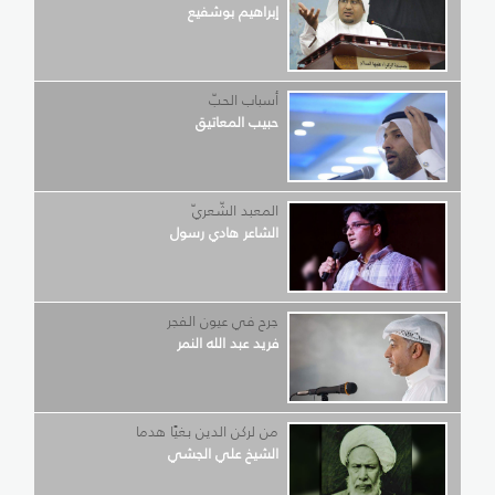
إبراهيم بوشفيع
أسباب الحبّ
حبيب المعاتيق
المعبد الشّعريّ
الشاعر هادي رسول
جرح في عيون الفجر
فريد عبد الله النمر
من لركن الدين بغيًا هدما
الشيخ علي الجشي