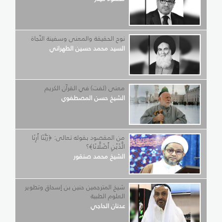
نوح الحقيقة والمعنى وسفينة النّجاة
السيد محمد حسين الطهراني
معنى (لفت) في القرآن الكريم
الشيخ حسن المصطفوي
من المقصود بقوله تعالى: ﴿رَبَّنَا أَرِنَا
الَّذَيْنِ أَضَلَّانَا﴾؟
الشيخ محمد صنقور
شيخ المترجمين حنين بن إسحاق وتطوير
العلوم الطبية
عدنان الحاجي