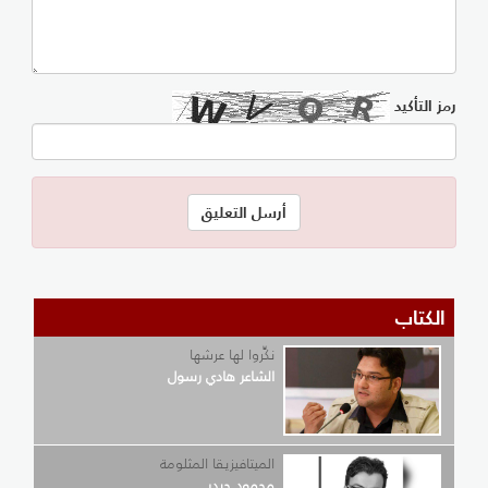
رمز التأكيد
الكتاب
نكِّروا لها عرشها
الشاعر هادي رسول
الميتافيزيقا المثلومة
محمود حيدر