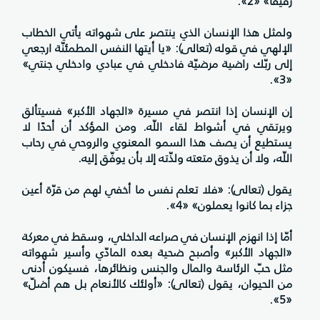
رفيقًا» «2».
ولمثل هذا الإنسان الذي ينتصر على شهواته يأتي الخطاب
الإلهي في قوله (تعالى): «يا أيتها النفس المطمئنّة ارجعي
إلى ربّك راضية مرضيّة فادخلي في عبادي وادخلي جنتي»
«3».
إن الإنسان إذا انتصر في مسيرة «الجهاد الأكبر» فسيتألق
ويرتقي في أشواط لقاء اللّه. ومن المؤكد أن أحدًا لا
يستطيع أن يصف هذا السمو المعنوي والروحي في رحاب
اللّه، ولا أن يذوق متعته ولذّته إلا بأن يوفّق إليه.
يقول (تعالى): «فلا تعلم نفس ما أخفي لهم من قرّة أعين
جزاء بما كانوا يعملون» «4».
أمّا إذا انهزم الإنسان في صراعه الداخلي، وسقط في معركة
«الجهاد الأكبر» وأصبح ضحية بعده المادّي وأسير شهواته
مثل حبّ الرئاسة والمال والجنس ونظائرها، فسيكون أدنى
من الحيوان، يقول (تعالى): «أولئك كالأنعام بل هم أضلّ»
«5».