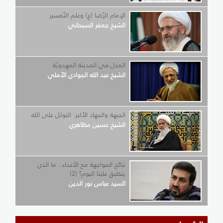
الإمام الرّضا (ع) وعلم التّفسير
الشيخ جعفر السبحاني
العدل في المدينة المهدويّة
الشيخ عبد الله الجوادي الآملي
الجبهة والجهاد الأكبر: التوكل على الله
الشيخ حسين مظاهري
نتائج المواجهة مع الأعداء.. ما الذي
ينطبق علينا اليوم؟ (2)
السيد عباس نور الدين